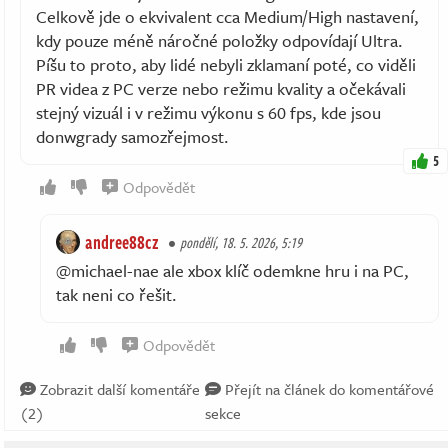
​Celkově jde o ekvivalent cca Medium/High nastavení,
kdy pouze méně náročné položky odpovídají Ultra.
Píšu to proto, aby lidé nebyli zklamaní poté, co viděli
PR videa z PC verze nebo režimu kvality a očekávali
stejný vizuál i v režimu výkonu s 60 fps, kde jsou
donwgrady samozřejmost.
5
Odpovědět
andree88cz
pondělí, 18. 5. 2026, 5:19
@michael-nae ale xbox klíč odemkne hru i na PC,
tak neni co řešit.
Odpovědět
Zobrazit další komentáře
Přejít na článek do komentářové
(2)
sekce