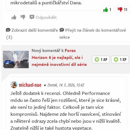
mikrodetailů a puntičkářství Dana.
1
11
Odpovědět
Zobrazit další komentáře
Přejít na článek do komentářové
(3)
sekce
Nový komentář k
Forza
Horizon 6 je nejlepší, ale i
1 AP
1 XP
nejméně inovativní díl série
michael-nae
čtvrtek, 14. 5. 2026, 15:42
Ještě dodatek k recenzi. Ohledně Performance
módu se často řeší jen rozlišení, které je sice krásné,
ale není to jediný faktor. Celkově je tam více
kompromisů. Najdeme zde horší nasvícení, stínování
a některé odrazy zcela chybí nebo jsou v nižší kvalitě.
Znatelně nižší je také hustota vegetace.