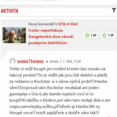
AKTIVITA
Nový komentář k
GTA 6 třetí
trailer nepotřebuje.
1 AP
1 XP
Gangsterská akce vévodí
prodejním žebříčkům
sasena73sasena
čtvrtek, 2. 7. 2026, 17:28
Tohle si můž koupit jen totàlní kretén bez mozku za
takový peníze!!To je vidět jak jsou lidi debilní a platěj
za reklamu a Rockstar si s váma vytírá prdel!!!Hanba
vám!!Doposud vám Rockstar neukázal ani jeden
gameplay s Gta 6,ale banda tupejch ovcí si to
koupí!!Krabičku s kódem,ani vám tam nedají disk a ani
mapu,samolepky,sošku,přívěsek aj.Hanba blit vy
hloupé ovce!!Jestě zapláčete a dobře vám tak!!!