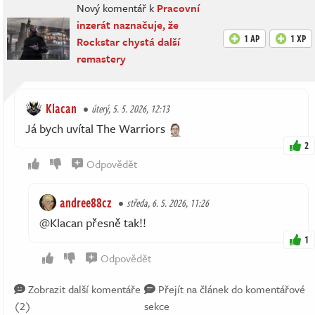
Nový komentář k
Pracovní
inzerát naznačuje, že
1 AP
1 XP
Rockstar chystá další
remastery
Klacan
úterý, 5. 5. 2026, 12:13
Já bych uvítal The Warriors
2
Odpovědět
andree88cz
středa, 6. 5. 2026, 11:26
@Klacan přesně tak!!
1
Odpovědět
Zobrazit další komentáře
Přejít na článek do komentářové
(2)
sekce