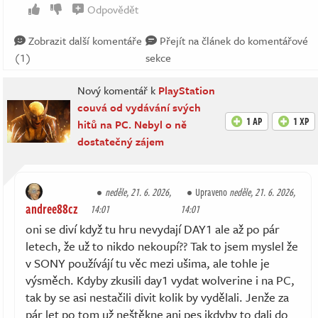
Odpovědět
Zobrazit další komentáře
Přejít na článek do komentářové
(1)
sekce
Nový komentář k
PlayStation
couvá od vydávání svých
1 AP
1 XP
hitů na PC. Nebyl o ně
dostatečný zájem
neděle, 21. 6. 2026,
Upraveno
neděle, 21. 6. 2026,
andree88cz
14:01
14:01
oni se diví když tu hru nevydají DAY1 ale až po pár
letech, že už to nikdo nekoupí?? Tak to jsem myslel že
v SONY používájí tu věc mezi ušima, ale tohle je
výsměch. Kdyby zkusili day1 vydat wolverine i na PC,
tak by se asi nestačili divit kolik by vydělali. Jenže za
pár let po tom už neštěkne ani pes ikdyby to dali do