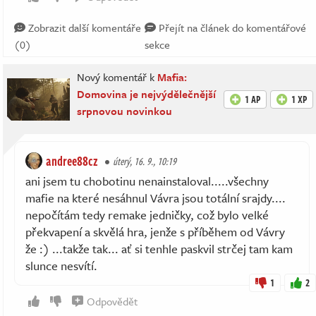
Zobrazit další komentáře
Přejít na článek do komentářové
(0)
sekce
Nový komentář k
Mafia:
Domovina je nejvýdělečnější
1 AP
1 XP
srpnovou novinkou
andree88cz
úterý, 16. 9., 10:19
ani jsem tu chobotinu nenainstaloval.....všechny
mafie na které nesáhnul Vávra jsou totální srajdy....
nepočítám tedy remake jedničky, což bylo velké
překvapení a skvělá hra, jenže s příběhem od Vávry
že :) ...takže tak... ať si tenhle paskvil strčej tam kam
slunce nesvítí.
1
2
Odpovědět