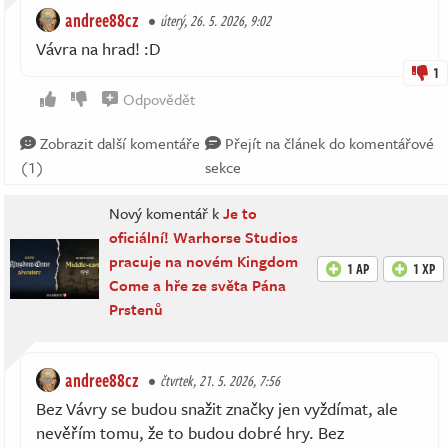
andree88cz
úterý, 26. 5. 2026, 9:02
Vávra na hrad! :D
1
Odpovědět
Zobrazit další komentáře
Přejít na článek do komentářové
(1)
sekce
Nový komentář k
Je to
oficiální! Warhorse Studios
pracuje na novém Kingdom
1 AP
1 XP
Come a hře ze světa Pána
Prstenů
andree88cz
čtvrtek, 21. 5. 2026, 7:56
Bez Vávry se budou snažit značky jen vyždímat, ale
nevěřím tomu, že to budou dobré hry. Bez