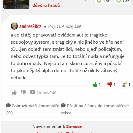
1 AP
1 XP
důvěru hráčů
andree88cz
úterý, 14. 4. 2026, 6:00
a co chtěj opravovat? ovládaní aut je tragické,
soubojový systém je tragický a nic jiného ve hře není
:D...jen dojeď sem zmlať lidi, nebo ujeď policajtům,
nebo odvez týpka tam. Je to totální nuda a nefunguje
to dohromady. Nejsou tam skoro cutscény a působí
to jako nějaký alpha demo. Tohle už nikdy zábavný
nebude.
1
1
1
Odpovědět
Zobrazit další komentáře
Přejít na článek do komentářové
(0)
sekce
Nový komentář k
Samson