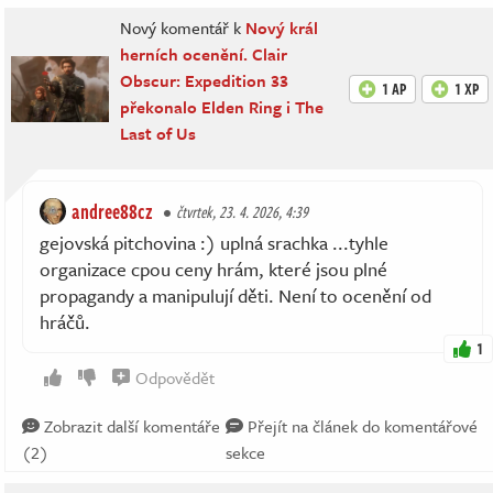
Nový komentář k
Nový král
herních ocenění. Clair
Obscur: Expedition 33
1 AP
1 XP
překonalo Elden Ring i The
Last of Us
andree88cz
čtvrtek, 23. 4. 2026, 4:39
gejovská pitchovina :) uplná srachka ...tyhle
organizace cpou ceny hrám, které jsou plné
propagandy a manipulují děti. Není to ocenění od
hráčů.
1
Odpovědět
Zobrazit další komentáře
Přejít na článek do komentářové
(2)
sekce