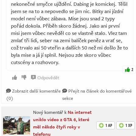
nekonečné smyčce ujíždění. Dabing je komickej. Těšil
jsem se na to a nepovedlo se jim nic. Bitky ani jízdní
model není vůbec zábava. Mise jsou snad 2 typy
pořád dokola. Příběh skoro žádnej. Jako ani první
misi jsem vůbec nevěděl co se vlastně stalo. Vlez tam
zmlať tři lidi, seber na zemi balíček peněz a vrať se,
což trvalo asi 50 vteřin a dalších 50 než mi došlo že to
byla mise a já jí splnil. Nejsou zde skoro vůbec
cutscény a rozhovory.
2
Odpovědět
Zobrazit další komentáře
Přejít na článek do komentářové
(0)
sekce
Nový komentář k
Na internet
uniklo video z GTA 6, které
1 AP
1 XP
měl někdo čtyři roky v
telefonu