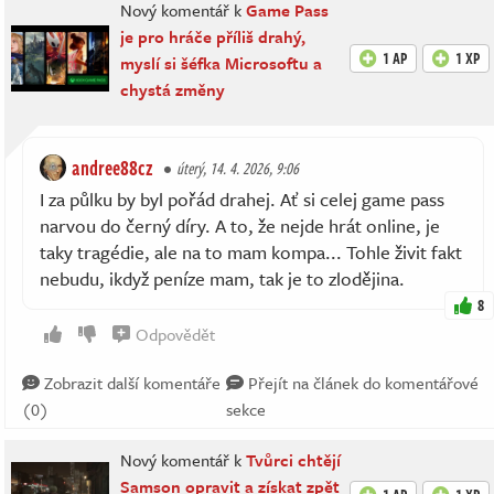
Nový komentář k
Game Pass
je pro hráče příliš drahý,
1 AP
1 XP
myslí si šéfka Microsoftu a
chystá změny
andree88cz
úterý, 14. 4. 2026, 9:06
I za půlku by byl pořád drahej. Ať si celej game pass
narvou do černý díry. A to, že nejde hrát online, je
taky tragédie, ale na to mam kompa... Tohle živit fakt
nebudu, ikdyž peníze mam, tak je to zlodějina.
8
Odpovědět
Zobrazit další komentáře
Přejít na článek do komentářové
(0)
sekce
Nový komentář k
Tvůrci chtějí
Samson opravit a získat zpět