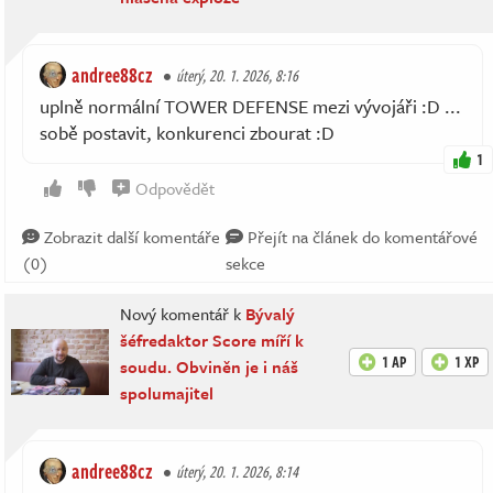
andree88cz
úterý, 20. 1. 2026, 8:16
uplně normální TOWER DEFENSE mezi vývojáři :D ...
sobě postavit, konkurenci zbourat :D
1
Odpovědět
Zobrazit další komentáře
Přejít na článek do komentářové
(0)
sekce
Nový komentář k
Bývalý
šéfredaktor Score míří k
1 AP
1 XP
soudu. Obviněn je i náš
spolumajitel
andree88cz
úterý, 20. 1. 2026, 8:14