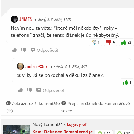
J4MES
úterý, 3. 3. 2026, 11:01
Nevím no.. ta věta: "které měl někdo čtyři roky v
telefonu" značí, že tento článek je úplně zbytečný.
1
4
22
Odpovědět
andree88cz
středa, 4. 3. 2026, 8:22
@Miky Já se pokochal a děkuji za článek.
1
Odpovědět
Zobrazit další komentáře
Přejít na článek do komentářové
(9)
sekce
Nový komentář k
Legacy of
Kain: Defiance Remastered je
1 AP
1 XP