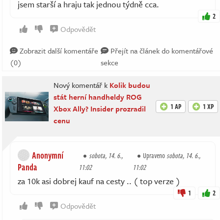
jsem starší a hraju tak jednou týdně cca.
2
Odpovědět
Zobrazit další komentáře
Přejít na článek do komentářové
(0)
sekce
Nový komentář k
Kolik budou
stát herní handheldy ROG
1 AP
1 XP
Xbox Ally? Insider prozradil
cenu
Anonymní
sobota, 14. 6.,
Upraveno
sobota, 14. 6.,
Panda
11:02
11:02
za 10k asi dobrej kauf na cesty .. ( top verze )
1
2
Odpovědět