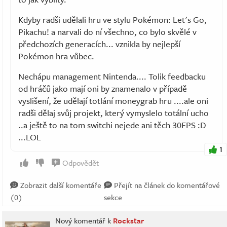
Kdyby radši udělali hru ve stylu Pokémon: Let's Go,
Pikachu! a narvali do ní všechno, co bylo skvělé v
předchozích generacích... vznikla by nejlepší
Pokémon hra vůbec.
Nechápu management Nintenda.... Tolik feedbacku
od hráčů jako mají oni by znamenalo v případě
vyslišení, že udělají totlání moneygrab hru ....ale oni
radši dělaj svůj projekt, který vymyslelo totální ucho
..a ještě to na tom switchi nejede ani těch 30FPS :D
...LOL
1
Odpovědět
Zobrazit další komentáře
Přejít na článek do komentářové
(0)
sekce
Nový komentář k
Rockstar