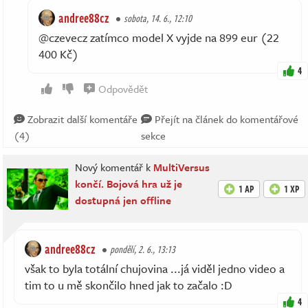
andree88cz
sobota, 14. 6., 12:10
@czevecz zatímco model X vyjde na 899 eur (22
400 Kč)
4
Odpovědět
Zobrazit další komentáře
Přejít na článek do komentářové
(4)
sekce
Nový komentář k
MultiVersus
končí. Bojová hra už je
1 AP
1 XP
dostupná jen offline
andree88cz
pondělí, 2. 6., 13:13
však to byla totální chujovina ...já viděl jedno video a
tim to u mě skončilo hned jak to začalo :D
4