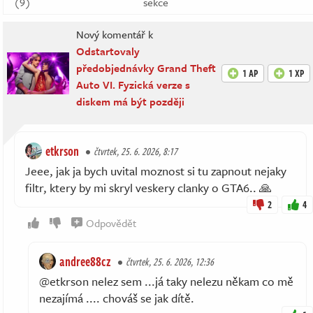
(9)
sekce
Nový komentář k
Odstartovaly
předobjednávky Grand Theft
1 AP
1 XP
Auto VI. Fyzická verze s
diskem má být později
etkrson
čtvrtek, 25. 6. 2026, 8:17
Jeee, jak ja bych uvital moznost si tu zapnout nejaky
filtr, ktery by mi skryl veskery clanky o GTA6.. 🙏
2
4
Odpovědět
andree88cz
čtvrtek, 25. 6. 2026, 12:36
@etkrson nelez sem ...já taky nelezu někam co mě
nezajímá .... chováš se jak dítě.