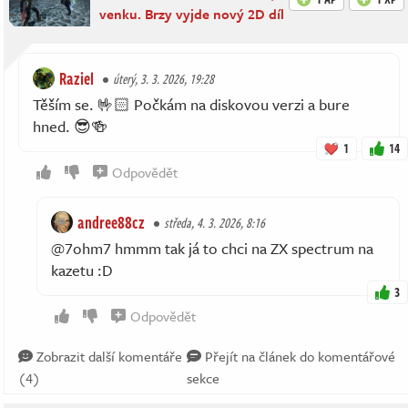
venku. Brzy vyjde nový 2D díl
Raziel
úterý, 3. 3. 2026, 19:28
Těším se. 🤟🏻 Počkám na diskovou verzi a bure
hned. 😎🍻
1
14
Odpovědět
andree88cz
středa, 4. 3. 2026, 8:16
@7ohm7 hmmm tak já to chci na ZX spectrum na
kazetu :D
3
Odpovědět
Zobrazit další komentáře
Přejít na článek do komentářové
(4)
sekce