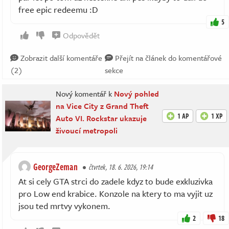
free epic redeemu :D
5
Odpovědět
Zobrazit další komentáře
Přejít na článek do komentářové
(2)
sekce
Nový komentář k
Nový pohled
na Vice City z Grand Theft
1 AP
1 XP
Auto VI. Rockstar ukazuje
živoucí metropoli
GeorgeZeman
čtvrtek, 18. 6. 2026, 19:14
At si cely GTA strci do zadele kdyz to bude exkluzivka
pro Low end krabice. Konzole na ktery to ma vyjit uz
jsou ted mrtvy vykonem.
2
18