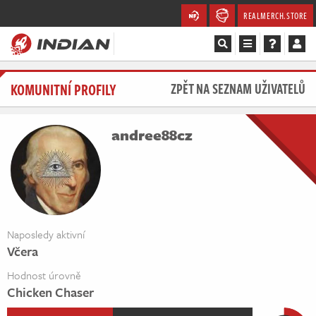
REALMERCH.STORE
Magazín
KOMUNITNÍ PROFILY
ZPĚT NA SEZNAM UŽIVATELŮ
Recenze
andree88cz
Videa
Soutěže
Databáze
Naposledy aktivní
Včera
Komunita
Hodnost úrovně
Redakce
Chicken Chaser