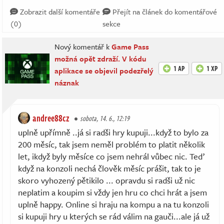
Zobrazit další komentáře
Přejít na článek do komentářové
(0)
sekce
Nový komentář k
Game Pass
možná opět zdraží. V kódu
1 AP
1 XP
aplikace se objevil podezřelý
náznak
andree88cz
sobota, 14. 6., 12:19
uplně upřímně ..já si radši hry kupuji...když to bylo za
200 měsíc, tak jsem neměl problém to platit několik
let, ikdyž byly měsíce co jsem nehrál vůbec nic. Teď
když na konzoli nechá člověk měsíc prášit, tak to je
skoro vyhozený pětikilo ... opravdu si radši už nic
neplatim a koupim si vždy jen hru co chci hrát a jsem
uplně happy. Online si hraju na kompu a na tu konzoli
si kupuji hry u kterých se rád válim na gauči...ale já už