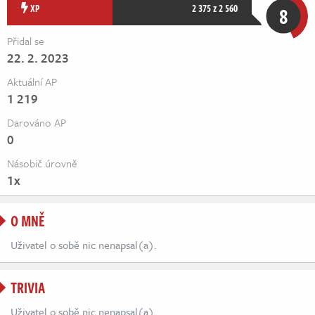
Živě
XP
2 375 z 2 560
8
Přidal se
22. 2. 2023
Aktuální AP
1 219
Darováno AP
0
Násobič úrovně
1x
O MNĚ
Uživatel o sobě nic nenapsal(a).
TRIVIA
Uživatel o sobě nic nenapsal(a).