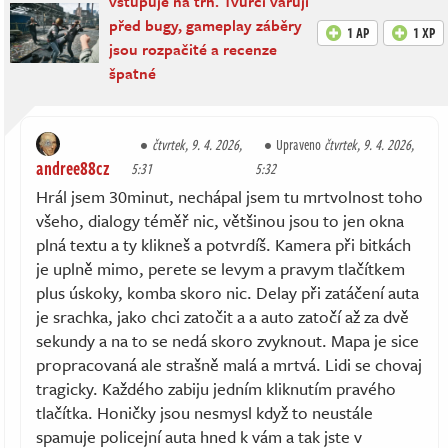
vstupuje na trh. Tvůrci varují
před bugy, gameplay záběry
1 AP
1 XP
jsou rozpačité a recenze
špatné
čtvrtek, 9. 4. 2026,
Upraveno
čtvrtek, 9. 4. 2026,
andree88cz
5:31
5:32
Hrál jsem 30minut, nechápal jsem tu mrtvolnost toho
všeho, dialogy téměř nic, většinou jsou to jen okna
plná textu a ty klikneš a potvrdíš. Kamera při bitkách
je uplně mimo, perete se levym a pravym tlačítkem
plus úskoky, komba skoro nic. Delay při zatáčení auta
je srachka, jako chci zatočit a a auto zatočí až za dvě
sekundy a na to se nedá skoro zvyknout. Mapa je sice
propracovaná ale strašně malá a mrtvá. Lidi se chovaj
tragicky. Každého zabiju jedním kliknutím pravého
tlačítka. Honičky jsou nesmysl když to neustále
spamuje policejní auta hned k vám a tak jste v