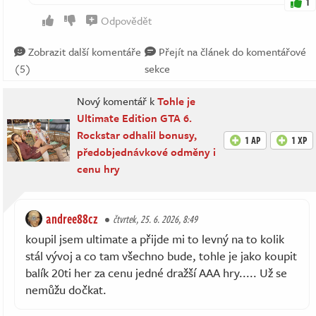
1
Odpovědět
Zobrazit další komentáře
Přejít na článek do komentářové
(5)
sekce
Nový komentář k
Tohle je
Ultimate Edition GTA 6.
Rockstar odhalil bonusy,
1 AP
1 XP
předobjednávkové odměny i
cenu hry
andree88cz
čtvrtek, 25. 6. 2026, 8:49
koupil jsem ultimate a přijde mi to levný na to kolik
stál vývoj a co tam všechno bude, tohle je jako koupit
balík 20ti her za cenu jedné dražší AAA hry..... Už se
nemůžu dočkat.