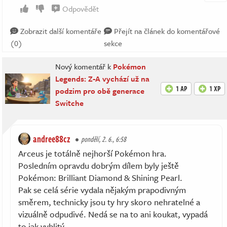
Odpovědět
Zobrazit další komentáře
Přejít na článek do komentářové
(0)
sekce
Nový komentář k
Pokémon
Legends: Z-A vychází už na
1 AP
1 XP
podzim pro obě generace
Switche
andree88cz
pondělí, 2. 6., 6:58
Arceus je totálně nejhorší Pokémon hra.
Posledním opravdu dobrým dílem byly ještě
Pokémon: Brilliant Diamond & Shining Pearl.
Pak se celá série vydala nějakým prapodivným
směrem, technicky jsou ty hry skoro nehratelné a
vizuálně odpudivé. Nedá se na to ani koukat, vypadá
to jak vyblitý.