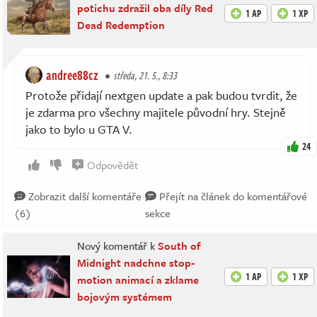
potichu zdražil oba díly Red
1 AP
1 XP
Dead Redemption
andree88cz
středa, 21. 5., 8:33
Protože přidají nextgen update a pak budou tvrdit, že
je zdarma pro všechny majitele původní hry. Stejně
jako to bylo u GTA V.
24
Odpovědět
Zobrazit další komentáře
Přejít na článek do komentářové
(6)
sekce
Nový komentář k
South of
Midnight nadchne stop-
1 AP
1 XP
motion animací a zklame
bojovým systémem