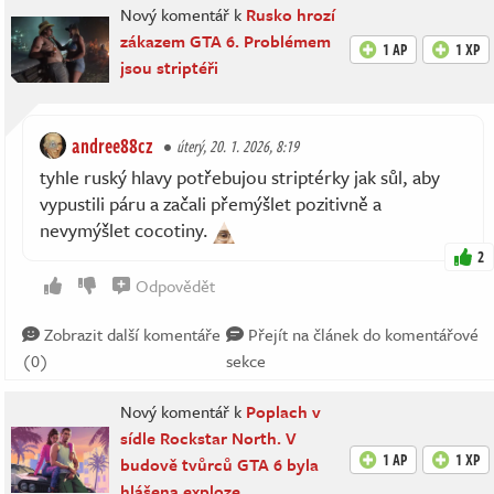
Nový komentář k
Rusko hrozí
zákazem GTA 6. Problémem
1 AP
1 XP
jsou striptéři
andree88cz
úterý, 20. 1. 2026, 8:19
tyhle ruský hlavy potřebujou striptérky jak sůl, aby
vypustili páru a začali přemýšlet pozitivně a
nevymýšlet cocotiny.
2
Odpovědět
Zobrazit další komentáře
Přejít na článek do komentářové
(0)
sekce
Nový komentář k
Poplach v
sídle Rockstar North. V
1 AP
1 XP
budově tvůrců GTA 6 byla
hlášena exploze