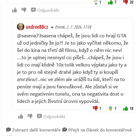
1
7
20
Odpovědět
andree88cz
čtvrtek, 2. 7. 2026, 17:58
@sasena73sasena chápeš, že jsou lidi co hrají GTA
už od jedničky že jo?? Je to jako vyčítat někomu, že
šel do kina na třetí díl filmu, když o něm nic neví
...to je uplnej nesmysl co píšeš...chápeš, že jsou i
lidi co mají klidně 10x tolik velkou výplatu jako ty a
je to pro ně stejně drahé jako když ty si koupíš
zmrzlinu?..nic ve zlém ale urážíš tu lidi, kteří na to
peníze mají a jsou fanouškové. Ale zůstaň si ve
svém negativním tunelu, ona ta negativita dost o
lidech a jejich životní úrovni vypovídá.
1
1
18
Odpovědět
Zobrazit další komentáře
Přejít na článek do komentářové