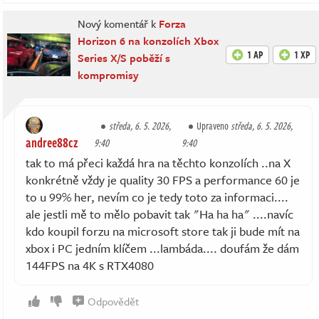
Nový komentář k
Forza
Horizon 6 na konzolích Xbox
1 AP
1 XP
Series X/S poběží s
kompromisy
středa, 6. 5. 2026,
Upraveno
středa, 6. 5. 2026,
andree88cz
9:40
9:40
tak to má přeci každá hra na těchto konzolích ..na X
konkrétně vždy je quality 30 FPS a performance 60 je
to u 99% her, nevím co je tedy toto za informaci....
ale jestli mě to mělo pobavit tak "Ha ha ha" ....navíc
kdo koupil forzu na microsoft store tak ji bude mít na
xbox i PC jedním klíčem ...lambáda.... doufám že dám
144FPS na 4K s RTX4080
Odpovědět