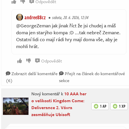
Odpovědět
andree88cz
sobota, 20. 6. 2026, 12:34
@GeorgeZeman jak jinak říct že jsi chudej a máš
doma jen starýho kompa :D ...tak nebreč Zemane.
Ostatní lidi co mají rádi hry mají doma vše, aby je
mohli hrát.
Odpovědět
Zobrazit další komentáře
Přejít na článek do komentářové
(6)
sekce
Nový komentář k
10 AAA her
o velikosti Kingdom Come:
1 AP
1 XP
Deliverance 2. Vávra
zesměšňuje Ubisoft