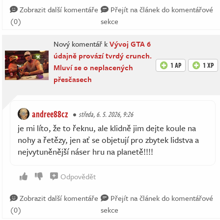
Zobrazit další komentáře
Přejít na článek do komentářové
(0)
sekce
Nový komentář k
Vývoj GTA 6
údajně provází tvrdý crunch.
1 AP
1 XP
Mluví se o neplacených
přesčasech
andree88cz
středa, 6. 5. 2026, 9:26
je mi líto, že to řeknu, ale klidně jim dejte koule na
nohy a řetězy, jen ať se objetují pro zbytek lidstva a
nejvytuněnější náser hru na planetě!!!!
Odpovědět
Zobrazit další komentáře
Přejít na článek do komentářové
(0)
sekce