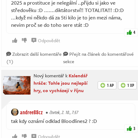
2025 a prostituce je nelegální ..přijdu si jako ve
středověku :D .......diktátorství!! TOTALITA!!! :D:D
...když mi někdo dá za 5ti kilo je to jen mezi náma,
nevim proč se do toho sere stát :D
4
Odpovědět
Zobrazit další komentáře
Přejít na článek do komentářové
(1)
sekce
Nový komentář k
Kalendář
hráče: Tohle jsou nejlepší
1 AP
1 XP
hry, co vycházejí v říjnu
andree88cz
čtvrtek, 2. 10., 7:57
tak kdy oznámí odklad Bloodlines2 ? :D
3
Odpovědět