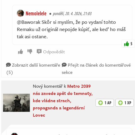
Nemolelele
pondělí, 20. 4. 2026, 21:03
@Baworak Skôr si myslím, že po vydaní tohto
Remaku už originál nepojde kúpiť, ale keď ho máš
tak asi ostane.
5
Odpovědět
Zobrazit další komentáře
Přejít na článek do komentářové
(5)
sekce
Nový komentář k
Metro 2039
nás zavede zpět do temnoty,
kde vládne strach,
1 AP
1 XP
propaganda a legendární
Lovec