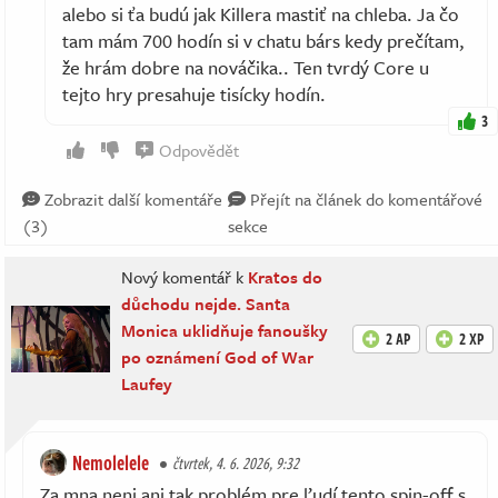
alebo si ťa budú jak Killera mastiť na chleba. Ja čo
tam mám 700 hodín si v chatu bárs kedy prečítam,
že hrám dobre na nováčika.. Ten tvrdý Core u
tejto hry presahuje tisícky hodín.
3
Odpovědět
Zobrazit další komentáře
Přejít na článek do komentářové
(3)
sekce
Nový komentář k
Kratos do
důchodu nejde. Santa
Monica uklidňuje fanoušky
2 AP
2 XP
po oznámení God of War
Laufey
Nemolelele
čtvrtek, 4. 6. 2026, 9:32
Za mna neni ani tak problém pre ľudí tento spin-off s