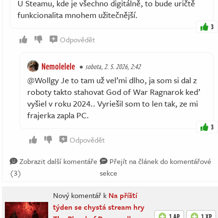
U Steamu, kde je všechno digitálně, to bude uričtě
funkcionalita mnohem užitečnější.
3
Odpovědět
Nemolelele
sobota, 2. 5. 2026, 2:42
@Wollgy Je to tam už veľmi dlho, ja som si dal z
roboty takto stahovat God of War Ragnarok keď
vyšiel v roku 2024.. Vyriešil som to len tak, ze mi
frajerka zapla PC.
3
Odpovědět
Zobrazit další komentáře
Přejít na článek do komentářové
(3)
sekce
Nový komentář k
Na příští
týden se chystá stream hry
1 AP
1 XP