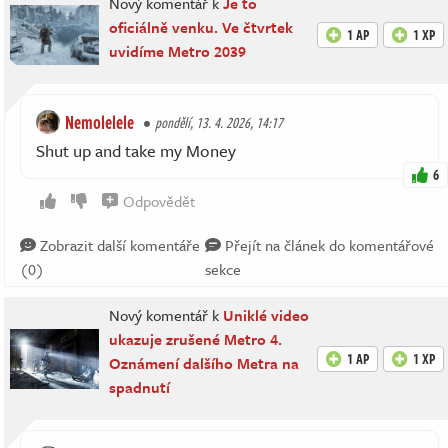
Nový komentář k
Je to
oficiálně venku. Ve čtvrtek
1 AP
1 XP
uvidíme Metro 2039
Nemolelele
pondělí, 13. 4. 2026, 14:17
Shut up and take my Money
6
Odpovědět
Zobrazit další komentáře
Přejít na článek do komentářové
(0)
sekce
Nový komentář k
Uniklé video
ukazuje zrušené Metro 4.
1 AP
1 XP
Oznámení dalšího Metra na
spadnutí