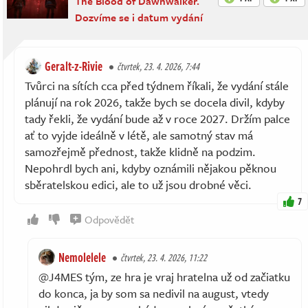
The Blood of Dawnwalker.
Dozvíme se i datum vydání
Geralt-z-Rivie
čtvrtek, 23. 4. 2026, 7:44
Tvůrci na sítích cca před týdnem říkali, že vydání stále
plánují na rok 2026, takže bych se docela divil, kdyby
tady řekli, že vydání bude až v roce 2027. Držím palce
ať to vyjde ideálně v létě, ale samotný stav má
samozřejmě přednost, takže klidně na podzim.
Nepohrdl bych ani, kdyby oznámili nějakou pěknou
sběratelskou edici, ale to už jsou drobné věci.
7
Odpovědět
Nemolelele
čtvrtek, 23. 4. 2026, 11:22
@J4MES tým, ze hra je vraj hratelna už od začiatku
do konca, ja by som sa nedivil na august, vtedy