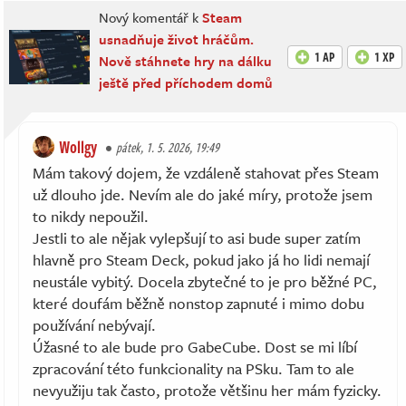
Nový komentář k
Steam
usnadňuje život hráčům.
1 AP
1 XP
Nově stáhnete hry na dálku
ještě před příchodem domů
Wollgy
pátek, 1. 5. 2026, 19:49
Mám takový dojem, že vzdáleně stahovat přes Steam
už dlouho jde. Nevím ale do jaké míry, protože jsem
to nikdy nepoužil.
Jestli to ale nějak vylepšují to asi bude super zatím
hlavně pro Steam Deck, pokud jako já ho lidi nemají
neustále vybitý. Docela zbytečné to je pro běžné PC,
které doufám běžně nonstop zapnuté i mimo dobu
používání nebývají.
Úžasné to ale bude pro GabeCube. Dost se mi líbí
zpracování této funkcionality na PSku. Tam to ale
nevyužiju tak často, protože většinu her mám fyzicky.