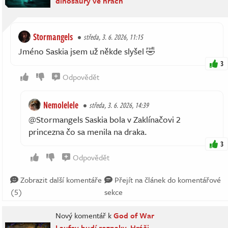
dinosaury ve hrách
Stormangels
středa, 3. 6. 2026, 11:15
Jméno Saskia jsem už někde slyšel 🤣
3
Odpovědět
Nemolelele
středa, 3. 6. 2026, 14:39
@Stormangels Saskia bola v Zaklínačovi 2
princezna čo sa menila na draka.
3
Odpovědět
Zobrazit další komentáře
Přejít na článek do komentářové
(5)
sekce
Nový komentář k
God of War
Laufey budí rozpaky. Hráči