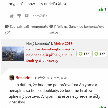
hry, lepšie pozrieť v nedeľu Xbox.
8
Odpovědět
Zobrazit další komentáře
Přejít na článek do komentářové
(0)
sekce
Nový komentář k
Metro 2039
nabídne dosud nejtemnější a
1 AP
1 XP
nejdospělejší příběh, slibuje
Dmitry Glukhovsky
Nemolelele
středa, 15. 4. 2026, 16:00
Ja len dúfam, že budeme pokračovať na Artyoma a
nenaplnia sa tie predpoklady, že budeme hrať za
úplne iný postavu. Artyom má ešte nevyriedené účty
v Moskve
9