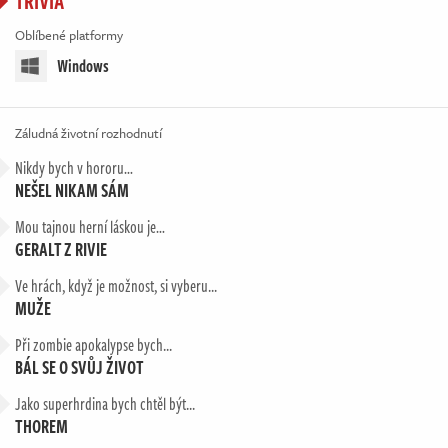
TRIVIA
Oblíbené platformy
Windows
Záludná životní rozhodnutí
Nikdy bych v hororu…
NEŠEL NIKAM SÁM
Mou tajnou herní láskou je…
GERALT Z RIVIE
Ve hrách, když je možnost, si vyberu...
MUŽE
Při zombie apokalypse bych...
BÁL SE O SVŮJ ŽIVOT
Jako superhrdina bych chtěl být...
THOREM