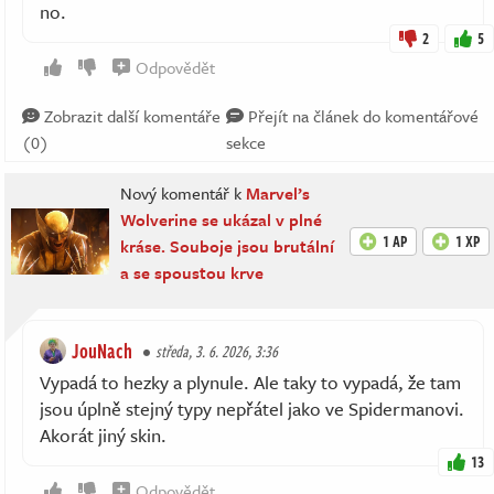
no.
2
5
Odpovědět
Zobrazit další komentáře
Přejít na článek do komentářové
(0)
sekce
Nový komentář k
Marvel’s
Wolverine se ukázal v plné
1 AP
1 XP
kráse. Souboje jsou brutální
a se spoustou krve
JouNach
středa, 3. 6. 2026, 3:36
Vypadá to hezky a plynule. Ale taky to vypadá, že tam
jsou úplně stejný typy nepřátel jako ve Spidermanovi.
Akorát jiný skin.
13
Odpovědět