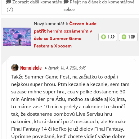
Zobrazit další komentáře
Přejít na článek do komentářové
(7)
sekce
Nový komentář k
Červen bude
patřit herním oznámením v
1 AP
1 XP
čele se Summer Game
Festem a Xboxem
Nemolelele
čtvrtek, 16. 4. 2026, 9:45
Takže Summer Game Fest, na začiatku to odpáli
nejakou super hrou. Ptm kecanie a kecanie, sem tam
sa zase mihne super hra, cca v polke dostaneme 30
min Anime hier pre Áziu, možno sa ukáže aj Kojima,
to máme zase 10 min v prdely a nakoniec to skončí
tak, že dostaneme bombovú Live Servisu hru
nakoniec, ktorá skončí po 2 mesiacoch, ale Remake
Final Fantasy 14 či koľko je už dielov Final Fantasy.
Úprimne povedané, keď chcete vidieť vážne dobre