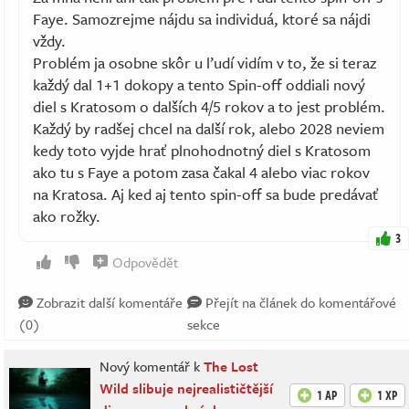
Faye. Samozrejme nájdu sa individuá, ktoré sa nájdi
vždy.
Problém ja osobne skôr u ľudí vidím v to, že si teraz
každý dal 1+1 dokopy a tento Spin-off oddiali nový
diel s Kratosom o dalších 4/5 rokov a to jest problém.
Každý by radšej chcel na další rok, alebo 2028 neviem
kedy toto vyjde hrať plnohodnotný diel s Kratosom
ako tu s Faye a potom zasa čakal 4 alebo viac rokov
na Kratosa. Aj ked aj tento spin-off sa bude predávať
ako rožky.
3
Odpovědět
Zobrazit další komentáře
Přejít na článek do komentářové
(0)
sekce
Nový komentář k
The Lost
Wild slibuje nejrealističtější
1 AP
1 XP