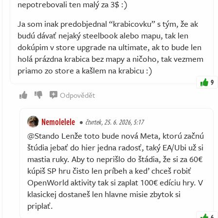
nepotrebovali ten malý za 3$ :)
Ja som inak predobjednal “krabicovku” s tým, že ak
budú dávať nejaký steelbook alebo mapu, tak len
dokúpim v store upgrade na ultimate, ak to bude len
holá prázdna krabica bez mapy a ničoho, tak vezmem
priamo zo store a kašlem na krabicu :)
9
Odpovědět
Nemolelele
čtvrtek, 25. 6. 2026, 5:17
@Stando Lenže toto bude nová Meta, ktorú začnú
štúdia jebať do hier jedna radosť, taký EA/Ubi už si
mastia ruky. Aby to neprišlo do štádia, že si za 60€
kúpiš SP hru čisto len príbeh a keď chceš robiť
OpenWorld aktivity tak si zaplat 100€ edíciu hry. V
klasickej dostaneš len hlavne misie zbytok si
priplať.
6