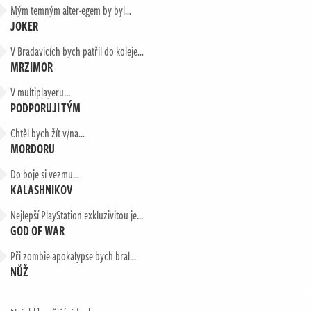
Mým temným alter-egem by byl…
JOKER
V Bradavicích bych patřil do koleje…
MRZIMOR
V multiplayeru...
PODPORUJI TÝM
Chtěl bych žít v/na…
MORDORU
Do boje si vezmu…
KALASHNIKOV
Nejlepší PlayStation exkluzivitou je...
GOD OF WAR
Při zombie apokalypse bych bral…
NŮŽ