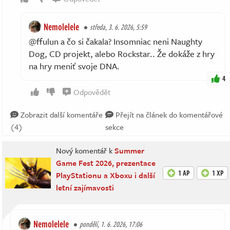
Nemolelele
středa, 3. 6. 2026, 5:59
@ffulun a čo si čakala? Insomniac neni Naughty
Dog, CD projekt, alebo Rockstar.. Že dokáže z hry
na hry meniť svoje DNA.
4
Odpovědět
Zobrazit další komentáře
Přejít na článek do komentářové
(4)
sekce
Nový komentář k
Summer
Game Fest 2026, prezentace
1 AP
1 XP
PlayStationu a Xboxu i další
letní zajímavosti
Nemolelele
pondělí, 1. 6. 2026, 17:06