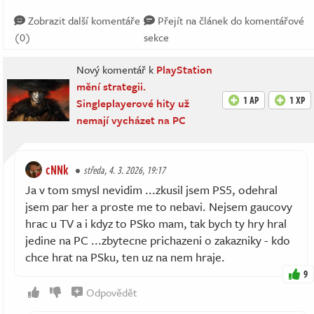
Zobrazit další komentáře
Přejít na článek do komentářové
(0)
sekce
Nový komentář k
PlayStation
mění strategii.
1 AP
1 XP
Singleplayerové hity už
nemají vycházet na PC
cNNk
středa, 4. 3. 2026, 19:17
Ja v tom smysl nevidim ...zkusil jsem PS5, odehral
jsem par her a proste me to nebavi. Nejsem gaucovy
hrac u TV a i kdyz to PSko mam, tak bych ty hry hral
jedine na PC ...zbytecne prichazeni o zakazniky - kdo
chce hrat na PSku, ten uz na nem hraje.
9
Odpovědět