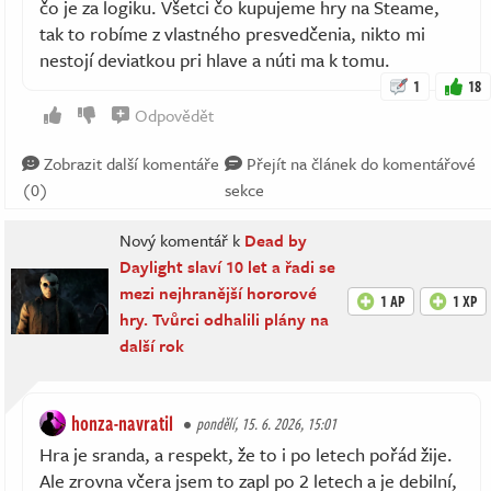
čo je za logiku. Všetci čo kupujeme hry na Steame,
tak to robíme z vlastného presvedčenia, nikto mi
nestojí deviatkou pri hlave a núti ma k tomu.
1
18
Odpovědět
Zobrazit další komentáře
Přejít na článek do komentářové
(0)
sekce
Nový komentář k
Dead by
Daylight slaví 10 let a řadi se
mezi nejhranější hororové
1 AP
1 XP
hry. Tvůrci odhalili plány na
další rok
honza-navratil
pondělí, 15. 6. 2026, 15:01
Hra je sranda, a respekt, že to i po letech pořád žije.
Ale zrovna včera jsem to zapl po 2 letech a je debilní,