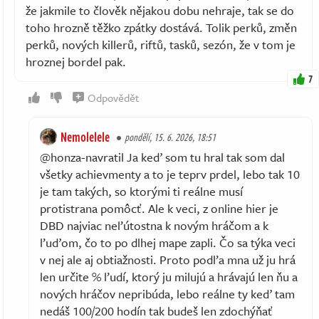
že jakmile to člověk nějakou dobu nehraje, tak se do
toho hrozně těžko zpátky dostává. Tolik perků, změn
perků, nových killerů, riftů, tasků, sezón, že v tom je
hroznej bordel pak.
7
Odpovědět
Nemolelele
pondělí, 15. 6. 2026, 18:51
@honza-navratil Ja keď som tu hral tak som dal
všetky achievmenty a to je teprv prdel, lebo tak 10
je tam takých, so ktorými ti reálne musí
protistrana pomôcť. Ale k veci, z online hier je
DBD najviac neľútostna k novým hráčom a k
ľuďom, čo to po dlhej mape zapli. Čo sa týka veci
v nej ale aj obtiažnosti. Proto podľa mna už ju hrá
len určite % ľudí, ktorý ju milujú a hrávajú len ňu a
nových hráčov nepribúda, lebo reálne ty keď tam
nedáš 100/200 hodín tak budeš len zdochýňať