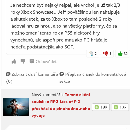
Ja nechcem byť nejaký rejpal, ale vrchol je už tak 2/3
roky Xbox Showcase.. Jeff poväčšinou len nahajpuje
a skutek utek, za to Xbox to tam posledné 2 roky
ládoval hru za hrou, a to na všetky platformy, čo sa
možno zmení tento rok a PS5 niektoré hry
vynechanú, ale aspoň pre mna ako PC hráča je
nedeľa podstatnejšia ako SGF.
2
5
30
Odpovědět
Zobrazit další komentáře
Přejít na článek do komentářové
(0)
sekce
Nový komentář k
Temné akční
soulslike RPG Lies of P 2
1 AP
1 XP
přechází do plnohodnotného
vývoje