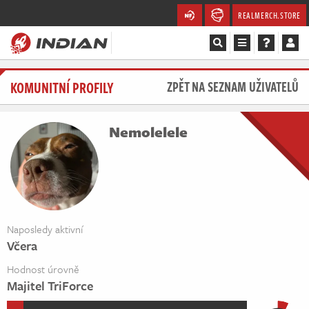
REALMERCH.STORE
Magazín
KOMUNITNÍ PROFILY
ZPĚT NA SEZNAM UŽIVATELŮ
Recenze
Nemolelele
Videa
Soutěže
Databáze
Naposledy aktivní
Včera
Komunita
Hodnost úrovně
Redakce
Majitel TriForce