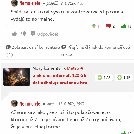
Nemolelele
pondělí, 13. 4. 2026, 7:00
Snáď sa tentokrát vyvarujú kontroverzie s Epicom a
vydajú to normálne.
1
2
18
Odpovědět
Zobrazit další komentáře
Přejít na článek do komentářové
(1)
sekce
Nový komentář k
Metro 4
uniklo na internet. 120 GB
1 AP
1 XP
dat odhaluje zrušenou hru
Nemolelele
sobota, 11. 4. 2026, 15:20
Až som sa zľakol, že zrušili to pokračovanie, o
ktorom už 2 roky snívam. Lebo už 2 roky počúvam,
že je v hratelnej forme.
10