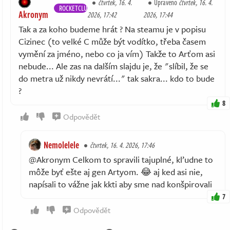
čtvrtek, 16. 4.
Upraveno
čtvrtek, 16. 4.
ROCKETCLUB
Akronym
2026, 17:42
2026, 17:44
Tak a za koho budeme hrát ? Na steamu je v popisu
Cizinec (to velké C může být vodítko, třeba časem
vymění za jméno, nebo co ja vím) Takže to Arťom asi
nebude... Ale zas na dalším slajdu je, že "slíbil, že se
do metra už nikdy nevrátí..." tak sakra... kdo to bude
?
8
Odpovědět
Nemolelele
čtvrtek, 16. 4. 2026, 17:46
@Akronym Celkom to spravili tajuplné, kľudne to
môže byť ešte aj gen Artyom. 😂 aj ked asi nie,
napísali to vážne jak kkti aby sme nad konšpirovali
7
Odpovědět