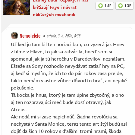
1 AP
1 XP
kritizují Faye i návrat
některých mechanik
Nemolelele
středa, 3. 6. 2026, 8:38
Už ked ju tam bil ten horiaci boh, co vyzerá jak Hnev
z filme v Hlave, to jak sa zatvárila, hneď som si
spomenul jak ja tú herečku v Daredevilovi neznášam.
Ešteže sa Sony rozhodlo nevydávať zatiaľ hry na PC,
aj keď si myslím, že ich to do pár rokov zasa prejde,
takto nemám vlastne vôbec dôvod to hrať, ani nejaké
pokušenie.
Tá kocka je hnus, ktorý je tam úplne zbytočný, a ono
aj ten rozpravajúci meč bude dosť otravný, jak
Atreus.
Ale nedá mi si zase napichnúť, žiadna revolúcia sa
nechystá v Santa Monice, teraz tento art štýl budú asi
dojiť dalších 10 rokov s ďalšími tromi hrami, škoda