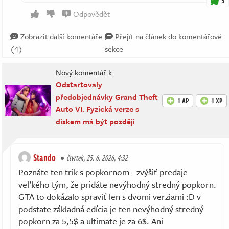
5
Odpovědět
Zobrazit další komentáře
Přejít na článek do komentářové
(4)
sekce
Nový komentář k
Odstartovaly
předobjednávky Grand Theft
1 AP
1 XP
Auto VI. Fyzická verze s
diskem má být později
Stando
čtvrtek, 25. 6. 2026, 4:32
Poznáte ten trik s popkornom - zvýšiť predaje
veľkého tým, že pridáte nevýhodný stredný popkorn.
GTA to dokázalo spraviť len s dvomi verziami :D v
podstate základná edícia je ten nevýhodný stredný
popkorn za 5,5$ a ultimate je za 6$. Ani