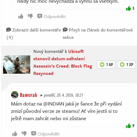
nikdy nič moc nevychádza a vyhnú sa všetkým.
3
Odpovědět
Zobrazit další komentáře
Přejít na článek do komentářové
(4)
sekce
Nový komentář k
Ubisoft
stanovil datum odhalení
1 AP
1 XP
Assassin’s Creed: Black Flag
Resynced
Baworak
pondělí, 20. 4. 2026, 18:21
Mám dotaz na @INDIAN jaká je šance že při vydání
zmizí původní verze ze steamu? Ať vím jestli si to
ještě mam zahrát nebo mi zůstane
9
Odpovědět