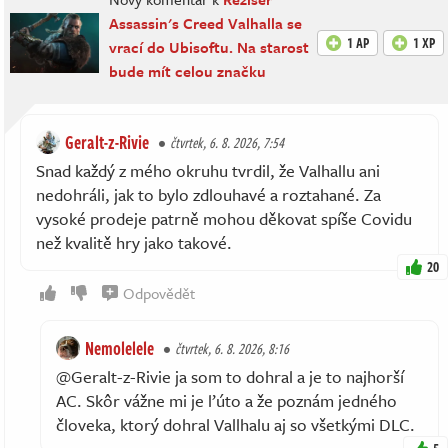
Assassin's Creed Valhalla se
1 AP
1 XP
vrací do Ubisoftu. Na starost
bude mít celou značku
Geralt-z-Rivie
čtvrtek, 6. 8. 2026, 7:54
Snad každý z mého okruhu tvrdil, že Valhallu ani
nedohráli, jak to bylo zdlouhavé a roztahané. Za
vysoké prodeje patrně mohou děkovat spíše Covidu
než kvalitě hry jako takové.
20
Odpovědět
Nemolelele
čtvrtek, 6. 8. 2026, 8:16
@Geralt-z-Rivie ja som to dohral a je to najhorší
AC. Skôr vážne mi je ľúto a že poznám jedného
človeka, ktorý dohral Vallhalu aj so všetkými DLC.