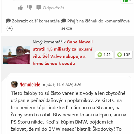
Odpovědět
Zobrazit další komentáře
Přejít na článek do komentářové
(4)
sekce
Nový komentář k
Gabe Newell
utratil 1,5 miliardy za luxusní
1 AP
1 XP
vilu. Šéf Valve nakupuje a
firmu ženou k soudu
Nemolelele
pátek, 19. 6. 2026, 6:26
Tieto žaloby to sú čisto varenie z vody a len zbytočné
utápanie peňazí daňových poplatníkov. Že si DLC na
hru neviem kúpiť inde keď mám hru na Steame, na
čo by som to robil. Btw neviem to ani na Epicu, ani na
PS Storu nikde. Keď si kúpim BMW, pôjdem ich
žalovať, že mi do BMW nesedí blatník Škodovky? To