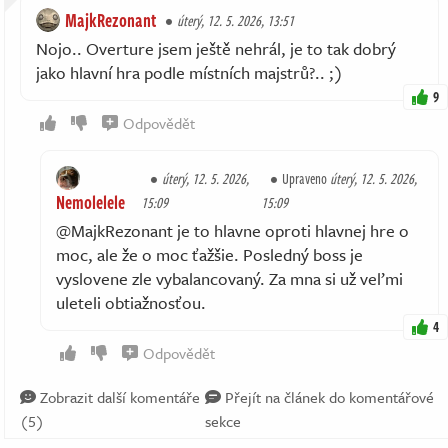
MajkRezonant
úterý, 12. 5. 2026, 13:51
Nojo.. Overture jsem ještě nehrál, je to tak dobrý
jako hlavní hra podle místních majstrů?.. ;)
9
Odpovědět
úterý, 12. 5. 2026,
Upraveno
úterý, 12. 5. 2026,
Nemolelele
15:09
15:09
@MajkRezonant je to hlavne oproti hlavnej hre o
moc, ale že o moc ťažšie. Posledný boss je
vyslovene zle vybalancovaný. Za mna si už veľmi
uleteli obtiažnosťou.
4
Odpovědět
Zobrazit další komentáře
Přejít na článek do komentářové
(5)
sekce