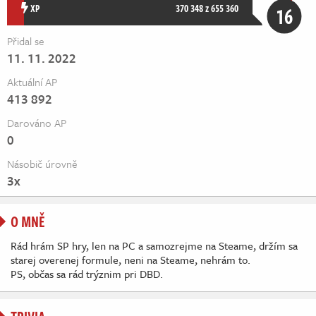
Živě
XP
370 348 z 655 360
16
Přidal se
11. 11. 2022
Aktuální AP
413 892
Darováno AP
0
Násobič úrovně
3x
O MNĚ
Rád hrám SP hry, len na PC a samozrejme na Steame, držím sa
starej overenej formule, neni na Steame, nehrám to.
PS, občas sa rád trýznim pri DBD.