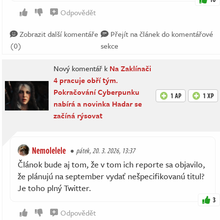
Odpovědět
Zobrazit další komentáře
Přejít na článek do komentářové
(0)
sekce
Nový komentář k
Na Zaklínači
4 pracuje obří tým.
Pokračování Cyberpunku
1 AP
1 XP
nabírá a novinka Hadar se
začíná rýsovat
Nemolelele
pátek, 20. 3. 2026, 13:37
Článok bude aj tom, že v tom ich reporte sa objavilo,
že plánujú na september vydať nešpecifikovanú titul?
Je toho plný Twitter.
3
Odpovědět