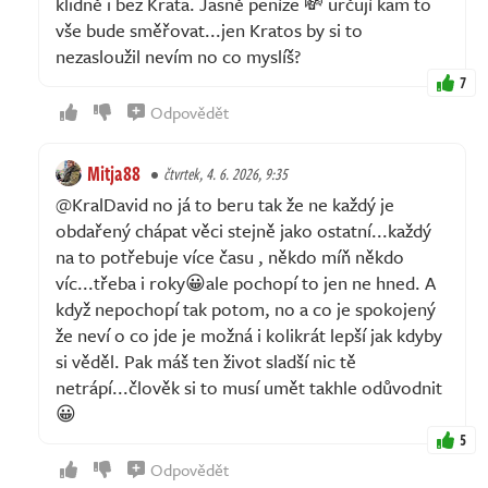
klidně i bez Krata. Jasně peníze 💸 určují kam to
vše bude směřovat...jen Kratos by si to
nezasloužil nevím no co myslíš?
7
Odpovědět
Mitja88
čtvrtek, 4. 6. 2026, 9:35
@KralDavid no já to beru tak že ne každý je
obdařený chápat věci stejně jako ostatní...každý
na to potřebuje více času , někdo míň někdo
víc...třeba i roky😀ale pochopí to jen ne hned. A
když nepochopí tak potom, no a co je spokojený
že neví o co jde je možná i kolikrát lepší jak kdyby
si věděl. Pak máš ten život sladší nic tě
netrápí...člověk si to musí umět takhle odůvodnit
😀
5
Odpovědět