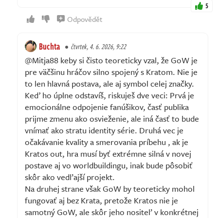
5
Odpovědět
Buchta
čtvrtek, 4. 6. 2026, 9:22
@Mitja88 keby si čisto teoreticky vzal, že GoW je
pre väčšinu hráčov silno spojený s Kratom. Nie je
to len hlavná postava, ale aj symbol celej značky.
Keď ho úplne odstavíš, riskuješ dve veci: Prvá je
emocionálne odpojenie fanúšikov, časť publika
prijme zmenu ako osvieženie, ale iná časť to bude
vnímať ako stratu identity série. Druhá vec je
očakávanie kvality a smerovania príbehu , ak je
Kratos out, hra musí byť extrémne silná v novej
postave aj vo worldbuildingu, inak bude pôsobiť
skôr ako vedľajší projekt.
Na druhej strane však GoW by teoreticky mohol
fungovať aj bez Krata, pretože Kratos nie je
samotný GoW, ale skôr jeho nositeľ v konkrétnej