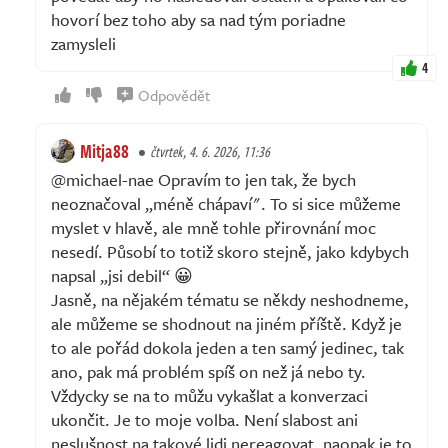
hovorí bez toho aby sa nad tým poriadne
zamysleli
4
Odpovědět
Mitja88
čtvrtek, 4. 6. 2026, 11:36
@michael-nae Opravím to jen tak, že bych
neoznačoval „méně chápaví". To si sice můžeme
myslet v hlavě, ale mně tohle přirovnání moc
nesedí. Působí to totiž skoro stejně, jako kdybych
napsal „jsi debil“ 😀
Jasně, na nějakém tématu se někdy neshodneme,
ale můžeme se shodnout na jiném příště. Když je
to ale pořád dokola jeden a ten samý jedinec, tak
ano, pak má problém spíš on než já nebo ty.
Vždycky se na to můžu vykašlat a konverzaci
ukončit. Je to moje volba. Není slabost ani
neslušnost na takové lidi nereagovat, naopak je to