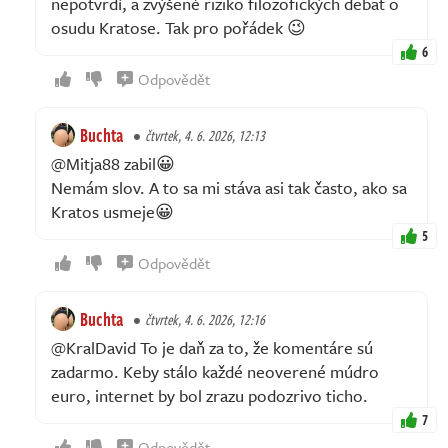
nepotvrdí, a zvýšené riziko filozofických debat o
osudu Kratose. Tak pro pořádek 😉
6
Odpovědět
Buchta
čtvrtek, 4. 6. 2026, 12:13
@Mitja88 zabil😀
Nemám slov. A to sa mi stáva asi tak často, ako sa
Kratos usmeje😀
5
Odpovědět
Buchta
čtvrtek, 4. 6. 2026, 12:16
@KralDavid To je daň za to, že komentáre sú
zadarmo. Keby stálo každé neoverené múdro
euro, internet by bol zrazu podozrivo ticho.
7
Odpovědět