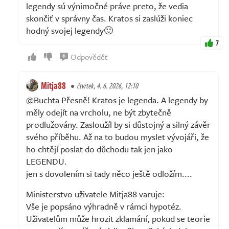
legendy sú výnimočné práve preto, že vedia
skončiť v správny čas. Kratos si zaslúži koniec
hodný svojej legendy🙂
7
Odpovědět
Mitja88
čtvrtek, 4. 6. 2026, 12:10
@Buchta Přesně! Kratos je legenda. A legendy by
měly odejít na vrcholu, ne být zbytečně
prodlužovány. Zasloužíl by si důstojný a silný závěr
svého příběhu. Až na to budou myslet vývojáři, že
ho chtějí poslat do důchodu tak jen jako
LEGENDU.
jen s dovolením si tady něco ještě odložím....
Ministerstvo uživatele Mitja88 varuje:
Vše je popsáno výhradně v rámci hypotéz.
Uživatelům může hrozit zklamání, pokud se teorie