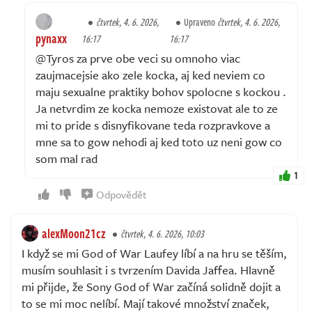
čtvrtek, 4. 6. 2026,
Upraveno
čtvrtek, 4. 6. 2026,
pynaxx
16:17
16:17
@Tyros za prve obe veci su omnoho viac
zaujmacejsie ako zele kocka, aj ked neviem co
maju sexualne praktiky bohov spolocne s kockou .
Ja netvrdim ze kocka nemoze existovat ale to ze
mi to pride s disnyfikovane teda rozpravkove a
mne sa to gow nehodi aj ked toto uz neni gow co
som mal rad
1
Odpovědět
alexMoon21cz
čtvrtek, 4. 6. 2026, 10:03
I když se mi God of War Laufey líbí a na hru se těším,
musím souhlasit i s tvrzením Davida Jaffea. Hlavně
mi přijde, že Sony God of War začíná solidně dojit a
to se mi moc nelíbí. Mají takové množství značek,