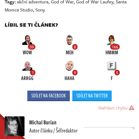
Tagy:
akční adventura
,
God of War
,
God of War Laufey
,
Santa
Monica Studio
,
Sony
LÍBIL SE TI ČLÁNEK?
39
8
166
WOW
MEH
HMMM
1
9
5
ARRGG
HAHA
F
SDÍLET NA FACEBOOK
SDÍLET NA TWITTER
Nahlásit chybu
Michal Burian
Autor článku / Šéfredaktor