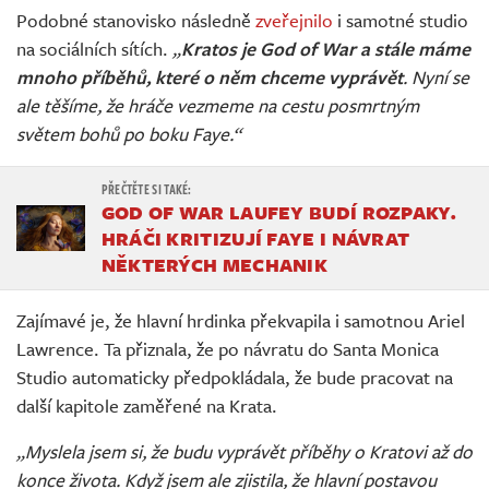
Podobné stanovisko následně
zveřejnilo
i samotné studio
na sociálních sítích.
„
Kratos je God of War a stále máme
mnoho příběhů, které o něm chceme vyprávět
. Nyní se
ale těšíme, že hráče vezmeme na cestu posmrtným
světem bohů po boku Faye.“
GOD OF WAR LAUFEY BUDÍ ROZPAKY.
HRÁČI KRITIZUJÍ FAYE I NÁVRAT
NĚKTERÝCH MECHANIK
Zajímavé je, že hlavní hrdinka překvapila i samotnou Ariel
Lawrence. Ta přiznala, že po návratu do Santa Monica
Studio automaticky předpokládala, že bude pracovat na
další kapitole zaměřené na Krata.
„Myslela jsem si, že budu vyprávět příběhy o Kratovi až do
konce života. Když jsem ale zjistila, že hlavní postavou