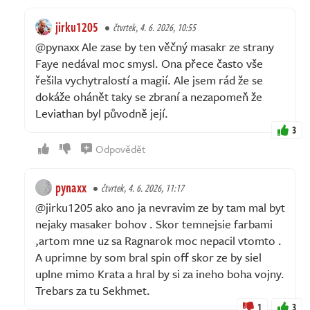
jirku1205
čtvrtek, 4. 6. 2026, 10:55
@pynaxx Ale zase by ten věčný masakr ze strany
Faye nedával moc smysl. Ona přece často vše
řešila vychytralostí a magií. Ale jsem rád že se
dokáže ohánět taky se zbraní a nezapomeň že
Leviathan byl původně její.
3
Odpovědět
pynaxx
čtvrtek, 4. 6. 2026, 11:17
@jirku1205 ako ano ja nevravim ze by tam mal byt
nejaky masaker bohov . Skor temnejsie farbami
,artom mne uz sa Ragnarok moc nepacil vtomto .
A uprimne by som bral spin off skor ze by siel
uplne mimo Krata a hral by si za ineho boha vojny.
Trebars za tu Sekhmet.
1
3