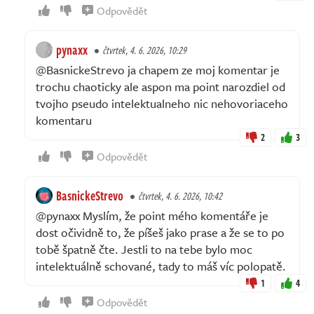
Odpovědět
pynaxx
čtvrtek, 4. 6. 2026, 10:29
@BasnickeStrevo ja chapem ze moj komentar je
trochu chaoticky ale aspon ma point narozdiel od
tvojho pseudo intelektualneho nic nehovoriaceho
komentaru
2
3
Odpovědět
BasnickeStrevo
čtvrtek, 4. 6. 2026, 10:42
@pynaxx Myslím, že point mého komentáře je
dost očividně to, že píšeš jako prase a že se to po
tobě špatně čte. Jestli to na tebe bylo moc
intelektuálně schované, tady to máš víc polopatě.
1
4
Odpovědět