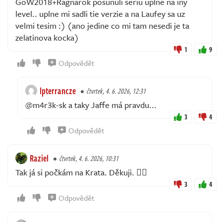
GoW2018+Ragnarok posunuli seriu uplne na iny
level.. uplne mi sadli tie verzie a na Laufey sa uz
velmi tesim :) (ano jedine co mi tam nesedi je ta
zelatinova kocka)
1
9
Odpovědět
lpterrancze
čtvrtek, 4. 6. 2026, 12:31
@m4r3k-sk a taky Jaffe má pravdu...
3
4
Odpovědět
Raziel
čtvrtek, 4. 6. 2026, 10:31
Tak já si počkám na Krata. Děkuji. ✌🏻
3
4
Odpovědět