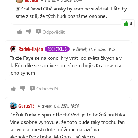
@KralDavid Občiansky by som nezavádzal. Ešte by
sme zistili, že tých ľudí poznáme osobne.
3
Odpovědět
Radek-Hajda
ROCKETCLUB
čtvrtek, 11. 6. 2026, 19:02
Takže Faye se na konci hry vrátí do světa živých a v
dalším díle se spojíve společnem boji s Kratosem a
jeho synem
Odpovědět
Gurus13
čtvrtek, 4. 6. 2026, 18:54
Počuli ľudia o spin-offoch? Veď je to bežná praktika.
Mne osobne vyhovuje, že toto bude taký trochu fan
service a miesto kde môžeme naraziť na
akéhokoľvek boha. Možnosti sú skoro