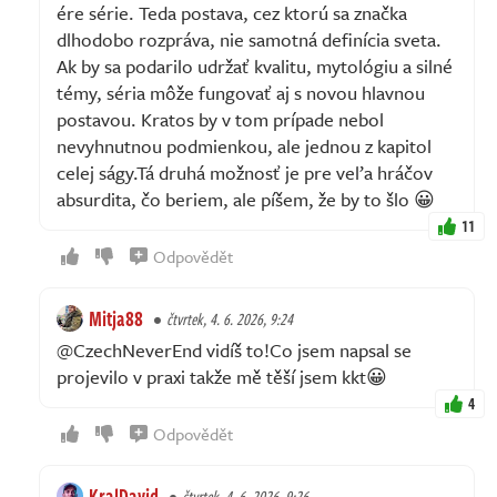
ére série. Teda postava, cez ktorú sa značka
dlhodobo rozpráva, nie samotná definícia sveta.
Ak by sa podarilo udržať kvalitu, mytológiu a silné
témy, séria môže fungovať aj s novou hlavnou
postavou. Kratos by v tom prípade nebol
nevyhnutnou podmienkou, ale jednou z kapitol
celej ságy.Tá druhá možnosť je pre veľa hráčov
absurdita, čo beriem, ale píšem, že by to šlo 😀
11
Odpovědět
Mitja88
čtvrtek, 4. 6. 2026, 9:24
@CzechNeverEnd vidíš to!Co jsem napsal se
projevilo v praxi takže mě těší jsem kkt😀
4
Odpovědět
KralDavid
čtvrtek, 4. 6. 2026, 9:26