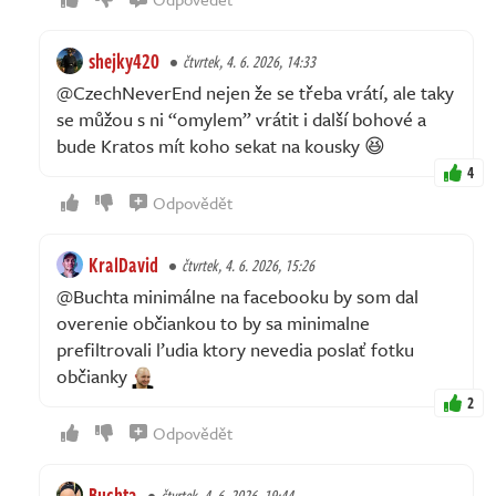
shejky420
čtvrtek, 4. 6. 2026, 14:33
@CzechNeverEnd nejen že se třeba vrátí, ale taky
se můžou s ni “omylem” vrátit i další bohové a
bude Kratos mít koho sekat na kousky 😆
4
Odpovědět
KralDavid
čtvrtek, 4. 6. 2026, 15:26
@Buchta minimálne na facebooku by som dal
overenie občiankou to by sa minimalne
prefiltrovali ľudia ktory nevedia poslať fotku
občianky
2
Odpovědět
Buchta
čtvrtek, 4. 6. 2026, 19:44