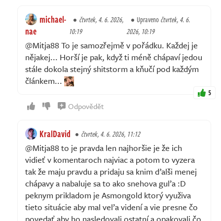
michael-
čtvrtek, 4. 6. 2026,
Upraveno
čtvrtek, 4. 6.
nae
10:19
2026, 10:19
@Mitja88 To je samozřejmě v pořádku. Každej je
nějakej... Horší je pak, když ti méně chápaví jedou
stále dokola stejný shitstorm a kňučí pod každým
článkem...
5
Odpovědět
KralDavid
čtvrtek, 4. 6. 2026, 11:12
@Mitja88 to je pravda len najhoršie je že ich
vidieť v komentaroch najviac a potom to vyzera
tak že maju pravdu a pridaju sa knim ďalši menej
chápavy a nabaluje sa to ako snehova guľa :D
peknym prikladom je Asmongold ktorý využiva
tieto situácie aby mal veľa videní a vie presne čo
povedať aby ho nasledovali ostatní a opakovali čo