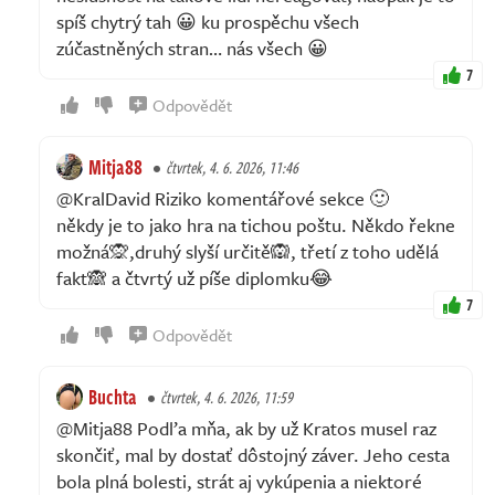
spíš chytrý tah 😀 ku prospěchu všech
zúčastněných stran… nás všech 😀
7
Odpovědět
Mitja88
čtvrtek, 4. 6. 2026, 11:46
@KralDavid Riziko komentářové sekce 🙂
někdy je to jako hra na tichou poštu. Někdo řekne
možná🙊,druhý slyší určitě🙉, třetí z toho udělá
fakt🙈 a čtvrtý už píše diplomku😂
7
Odpovědět
Buchta
čtvrtek, 4. 6. 2026, 11:59
@Mitja88 Podľa mňa, ak by už Kratos musel raz
skončiť, mal by dostať dôstojný záver. Jeho cesta
bola plná bolesti, strát aj vykúpenia a niektoré