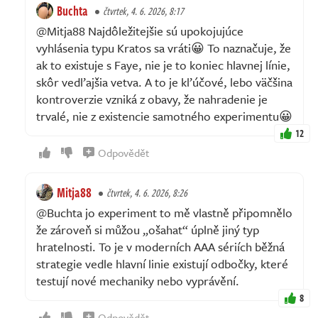
Buchta
čtvrtek, 4. 6. 2026, 8:17
@Mitja88 Najdôležitejšie sú upokojujúce
vyhlásenia typu Kratos sa vráti😀 To naznačuje, že
ak to existuje s Faye, nie je to koniec hlavnej línie,
skôr vedľajšia vetva. A to je kľúčové, lebo väčšina
kontroverzie vzniká z obavy, že nahradenie je
trvalé, nie z existencie samotného experimentu😀
12
Odpovědět
Mitja88
čtvrtek, 4. 6. 2026, 8:26
@Buchta jo experiment to mě vlastně připomnělo
že zároveň si můžou „ošahat“ úplně jiný typ
hratelnosti. To je v moderních AAA sériích běžná
strategie vedle hlavní linie existují odbočky, které
testují nové mechaniky nebo vyprávění.
8
Odpovědět