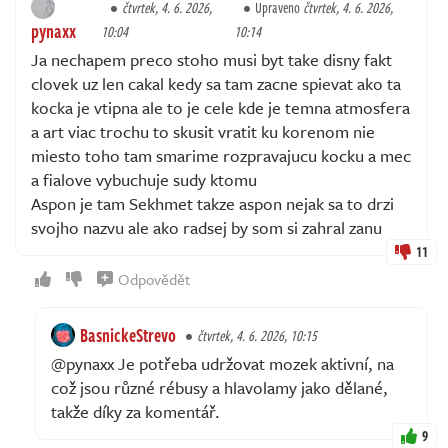
čtvrtek, 4. 6. 2026,
Upraveno
čtvrtek, 4. 6. 2026,
pynaxx
10:04
10:14
Ja nechapem preco stoho musi byt take disny fakt
clovek uz len cakal kedy sa tam zacne spievat ako ta
kocka je vtipna ale to je cele kde je temna atmosfera
a art viac trochu to skusit vratit ku korenom nie
miesto toho tam smarime rozpravajucu kocku a mec
a fialove vybuchuje sudy ktomu
Aspon je tam Sekhmet takze aspon nejak sa to drzi
svojho nazvu ale ako radsej by som si zahral zanu
11
Odpovědět
BasnickeStrevo
čtvrtek, 4. 6. 2026, 10:15
@pynaxx Je potřeba udržovat mozek aktivní, na
což jsou různé rébusy a hlavolamy jako dělané,
takže díky za komentář.
9