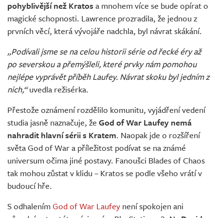
pohyblivější než Kratos
a mnohem více se bude opírat o
magické schopnosti. Lawrence prozradila, že jednou z
prvních věcí, která vývojáře nadchla, byl návrat skákání.
„Podívali jsme se na celou historii série od řecké éry až
po severskou a přemýšleli, které prvky nám pomohou
nejlépe vyprávět příběh Laufey. Návrat skoku byl jedním z
nich,“
uvedla režisérka.
Přestože oznámení rozdělilo komunitu, vyjádření vedení
studia jasně naznačuje, že
God of War Laufey nemá
nahradit hlavní sérii s Kratem
. Naopak jde o rozšíření
světa God of War a příležitost podívat se na známé
universum očima jiné postavy. Fanoušci Blades of Chaos
tak mohou zůstat v klidu – Kratos se podle všeho vrátí v
budoucí hře.
S odhalením
God of War Laufey
není spokojen ani