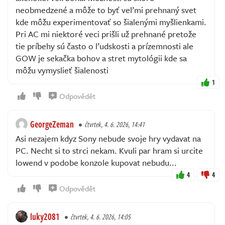
neobmedzené a môže to byť veľmi prehnaný svet
kde môžu experimentovať so šialenými myšlienkami.
Pri AC mi niektoré veci prišli už prehnané pretože
tie príbehy sú často o ľudskosti a prízemnosti ale
GOW je sekačka bohov a stret mytológii kde sa
môžu vymyslieť šialenosti
1
Odpovědět
GeorgeZeman
čtvrtek, 4. 6. 2026, 14:41
Asi nezajem kdyz Sony nebude svoje hry vydavat na
PC. Necht si to strci nekam. Kvuli par hram si urcite
lowend v podobe konzole kupovat nebudu...
4
4
Odpovědět
luky2081
čtvrtek, 4. 6. 2026, 14:05