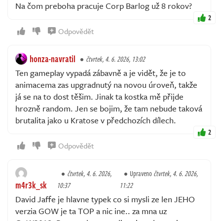
Na čom preboha pracuje Corp Barlog už 8 rokov?
2
Odpovědět
honza-navratil
čtvrtek, 4. 6. 2026, 13:02
Ten gameplay vypadá zábavně a je vidět, že je to
animacema zas upgradnutý na novou úroveň, takže
já se na to dost těšim. Jinak ta kostka mě přijde
hrozně random. Jen se bojim, že tam nebude taková
brutalita jako u Kratose v předchozích dílech.
2
Odpovědět
čtvrtek, 4. 6. 2026,
Upraveno
čtvrtek, 4. 6. 2026,
m4r3k_sk
10:37
11:22
David Jaffe je hlavne typek co si mysli ze len JEHO
verzia GOW je ta TOP a nic ine.. za mna uz