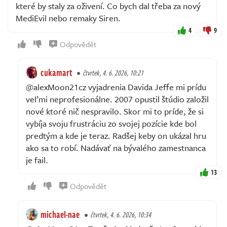
které by staly za oživení. Co bych dal třeba za nový
MediEvil nebo remaky Siren.
4
9
Odpovědět
cukamart
čtvrtek, 4. 6. 2026, 10:21
@alexMoon21cz vyjadrenia Davida Jeffe mi prídu
veľmi neprofesionálne. 2007 opustil štúdio založil
nové ktoré nič nespravilo. Skor mi to príde, že si
vybíja svoju frustráciu zo svojej pozície kde bol
predtým a kde je teraz. Radšej keby on ukázal hru
ako sa to robí. Nadávať na bývalého zamestnanca
je fail.
13
Odpovědět
michael-nae
čtvrtek, 4. 6. 2026, 10:34