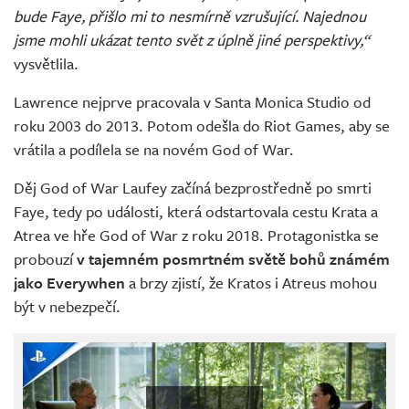
bude Faye, přišlo mi to nesmírně vzrušující. Najednou
jsme mohli ukázat tento svět z úplně jiné perspektivy,“
vysvětlila.
Lawrence nejprve pracovala v Santa Monica Studio od
roku 2003 do 2013. Potom odešla do Riot Games, aby se
vrátila a podílela se na novém God of War.
Děj God of War Laufey začíná bezprostředně po smrti
Faye, tedy po události, která odstartovala cestu Krata a
Atrea ve hře God of War z roku 2018. Protagonistka se
probouzí
v tajemném posmrtném světě bohů známém
jako Everywhen
a brzy zjistí, že Kratos i Atreus mohou
být v nebezpečí.