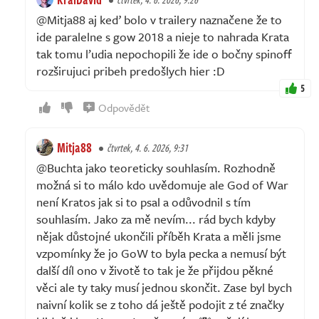
@Mitja88 aj keď bolo v trailery naznačene že to
ide paralelne s gow 2018 a nieje to nahrada Krata
tak tomu ľudia nepochopili že ide o bočny spinoff
rozširujuci pribeh predošlych hier :D
5
Odpovědět
Mitja88
čtvrtek, 4. 6. 2026, 9:31
@Buchta jako teoreticky souhlasím. Rozhodně
možná si to málo kdo uvědomuje ale God of War
není Kratos jak si to psal a odůvodnil s tím
souhlasím. Jako za mě nevím... rád bych kdyby
nějak důstojné ukončili příběh Krata a měli jsme
vzpomínky že jo GoW to byla pecka a nemusí být
další díl ono v životě to tak je že přijdou pěkné
věci ale ty taky musí jednou skončit. Zase byl bych
naivní kolik se z toho dá ještě podojit z té značky