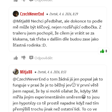
CzechNeverEnd
čtvrtek, 4. 6. 2026, 8:29
@Mitja88 Nechci předbíhat, ale dokonce to podle
mě může být klíčový, nejen rozšiřující odbočka. Z
traileru jsem pochopil, že cílem je vrátit se za
klukama, tak třeba v dalším díle budou zase jako
šťastná rodinka :D.
8
Odpovědět
Mitja88
čtvrtek, 4. 6. 2026, 8:53
@CzechNeverEnd o tom žádná já jen popsal jak to
funguje v praxi že je to běžný jev🙂 V první větě
jsem napsal, že by si mohli ošahat že, kdyby SM
mířila jiným experimentálním směrem😀 to jsou
jen hypotézy co tě prostě napadne když nad tím
přemýšlíš trochu jinak než ostatní lidi. To co ve