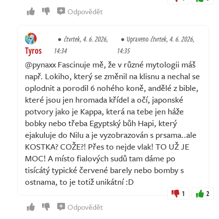
Odpovědět
čtvrtek, 4. 6. 2026,
Upraveno
čtvrtek, 4. 6. 2026,
Tyros
14:34
14:35
@pynaxx Fascinuje mě, že v různé mytologii máš
např. Lokiho, který se změnil na klisnu a nechal se
oplodnit a porodil 6 nohého koně, andělé z bible,
které jsou jen hromada křídel a očí, japonské
potvory jako je Kappa, která na tebe jen háže
bobky nebo třeba Egyptský bůh Hapi, který
ejakuluje do Nilu a je vyzobrazován s prsama..ale
KOSTKA? COŽE?! Přes to nejde vlak! TO UŽ JE
MOC! A místo fialových sudů tam dáme po
tisícátý typické červené barely nebo bomby s
ostnama, to je totiž unikátní :D
1
2
Odpovědět