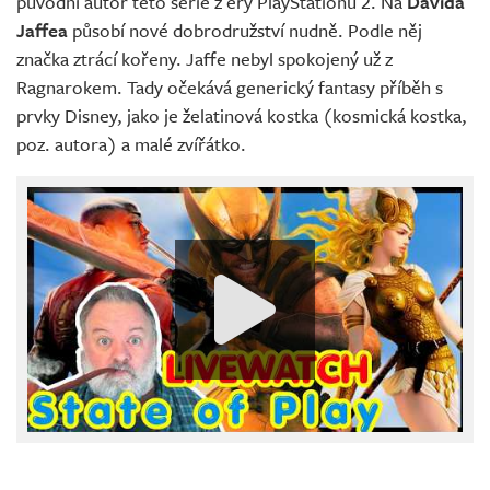
původní autor této série z éry PlayStationu 2. Na
Davida
Jaffea
působí nové dobrodružství nudně. Podle něj
značka ztrácí kořeny. Jaffe nebyl spokojený už z
Ragnarokem. Tady očekává generický fantasy příběh s
prvky Disney, jako je želatinová kostka (kosmická kostka,
poz. autora) a malé zvířátko.