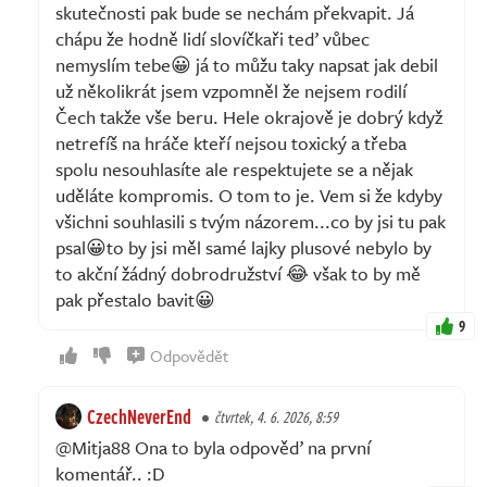
skutečnosti pak bude se nechám překvapit. Já
chápu že hodně lidí slovíčkaři teď vůbec
nemyslím tebe😀 já to můžu taky napsat jak debil
už několikrát jsem vzpomněl že nejsem rodilí
Čech takže vše beru. Hele okrajově je dobrý když
netrefíš na hráče kteří nejsou toxický a třeba
spolu nesouhlasíte ale respektujete se a nějak
uděláte kompromis. O tom to je. Vem si že kdyby
všichni souhlasili s tvým názorem...co by jsi tu pak
psal😀to by jsi měl samé lajky plusové nebylo by
to akční žádný dobrodružství 😂 však to by mě
pak přestalo bavit😀
9
Odpovědět
CzechNeverEnd
čtvrtek, 4. 6. 2026, 8:59
@Mitja88 Ona to byla odpověď na první
komentář.. :D