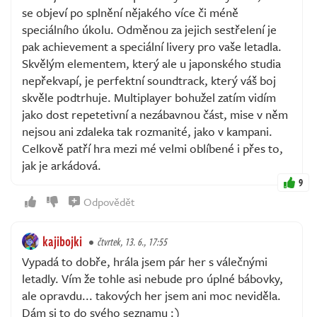
se objeví po splnění nějakého více či méně
speciálního úkolu. Odměnou za jejich sestřelení je
pak achievement a speciální livery pro vaše letadla.
Skvělým elementem, který ale u japonského studia
nepřekvapí, je perfektní soundtrack, který váš boj
skvěle podtrhuje. Multiplayer bohužel zatím vidím
jako dost repetetivní a nezábavnou část, mise v něm
nejsou ani zdaleka tak rozmanité, jako v kampani.
Celkově patří hra mezi mé velmi oblíbené i přes to,
jak je arkádová.
9
Odpovědět
kajibojki
čtvrtek, 13. 6., 17:55
Vypadá to dobře, hrála jsem pár her s válečnými
letadly. Vím že tohle asi nebude pro úplné bábovky,
ale opravdu... takových her jsem ani moc neviděla.
Dám si to do svého seznamu :)