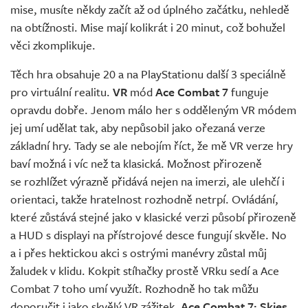
mise, musíte někdy začít až od úplného začátku, nehledě
na obtížnosti. Mise mají kolikrát i 20 minut, což bohužel
věci zkomplikuje.
Těch hra obsahuje 20 a na PlayStationu další 3 speciálně
pro virtuální realitu.
VR
mód
Ace Combat 7
funguje
opravdu dobře. Jenom málo her s odděleným VR módem
jej umí udělat tak, aby nepůsobil jako ořezaná verze
základní hry. Tady se ale nebojím říct, že mě VR verze hry
baví možná i víc než ta klasická. Možnost přirozeně
se rozhlížet výrazně přidává nejen na imerzi, ale ulehčí i
orientaci, takže hratelnost rozhodně netrpí. Ovládání,
které zůstává stejné jako v klasické verzi působí přirozeně
a HUD s displayi na přístrojové desce fungují skvěle. No
a i přes hektickou akci s ostrými manévry zůstal můj
žaludek v klidu. Kokpit stíhačky prostě VRku sedí a Ace
Combat 7 toho umí využít. Rozhodně ho tak můžu
doporučit i jako skvělý VR zážitek.
Ace Combat 7: Skies