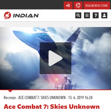
REALMERCH.STORE
Magazín
Recenze
Videa
Soutěže
Databáze
Komunita
Recenze
·
ACE COMBAT 7: SKIES UNKNOWN
·
13. 6. 2019 16:24
Redakce
Ace Combat 7: Skies Unknown