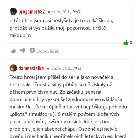
progamer682
pátek, 14. 6., 16:49
o této hře jsem asi neslyšel a je to velká škoda,
protože si vysloužila moji pozornost, určitě
zakoupím
3
Odpovědět
danmastalka
čtvrtek, 13. 6., 20:16
Touto hrou jsem přišel do série jako nováček a
fotorealističnost a silný příběh si mě získaly už
během prvních minut. Ze začátku jsem na
doporučení hry vyzkoušel zjednodušené ovládání a
musím říct, že mi úplně intuitivní nepřišlo (z pohledu
„pilota“ simulátoru). S malým počtem uložených
pozic souhlasím, ovšem v misích, kde je s tím
problém, jejich absenci chápu. Osobně asi nejvíc
oceňuji mechaniku nepřátelských leteckých es, která