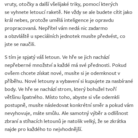
vruty, otočky a další všelijaké triky, pomocí kterých
se vyhnete letoucí raketě. Ne vždy se ale budete cítit jako
král nebes, protože umělá inteligence je opravdu
propracovaná. Nepřítel vám nedá nic zadarmo
a obzvláště u speciálních jednotek musíte předvést, co
jste se naučili.
S tím je spjatý váš letoun. Ve hře se jich nachází
nepřeberné množství a každé má své přednosti. Pokud
ovšem chcete získat nové, musíte si je odemknout v
příběhu. Nové letouny a vybavení si kupujete za nasbírané
body. Ve hře se nachází strom, který bohužel tvoří
většinu špatného. Místo toho, abyste si vše odemkli
postupně, musíte následovat konkrétní směr a pokud vám
nevyhovuje, máte smůlu. Ale samotný výběr a odlišnost
zbraní a stíhacích letounů je natolik velký, že se zkrátka
najde pro každého to nejvhodnější.