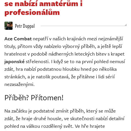
se nabízí amatérům i
Živě
profesionálům
Petr Duppal
Ace Combat
nepatří v našich krajinách mezi nejznámější
tituly, přitom vždy nabízelo výborný příběh, a ještě lepší
hratelnost v podobě nádherných leteckých bitev s krapet
japonské
střelenosti. I když se to na první pohled nemusí
zdát, hra nabízí podstatnou hloubku hned po několika
stránkách, a je natolik poutavá, že přitáhne i lidi sérií
nezasaženými.
Příběh? Přítomen!
Na začátku je podstatné zmínit příběh, který se může
zdát, že hraje druhé housle, ve skutečnosti nabízí detailní
pohled na válkou rozdělený svět. Ve hře hrajete