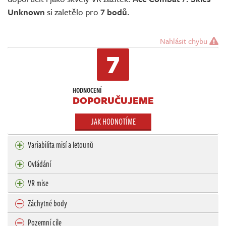
Unknown
si zaletělo pro
7 bodů
.
Nahlásit chybu
7
HODNOCENÍ
DOPORUČUJEME
JAK HODNOTÍME
Variabilita misí a letounů
Ovládání
VR mise
Záchytné body
Pozemní cíle