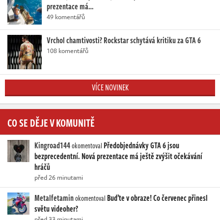
prezentace má…
49 komentářů
Vrchol chamtivosti? Rockstar schytává kritiku za GTA 6
108 komentářů
VÍCE NOVINEK
CO SE DĚJE V KOMUNITĚ
Kingroad144
Předobjednávky GTA 6 jsou
okomentoval
bezprecedentní. Nová prezentace má ještě zvýšit očekávání
hráčů
před 26 minutami
Metalfetamin
Buďte v obraze! Co červenec přinesl
okomentoval
světu videoher?
před 33 minutami