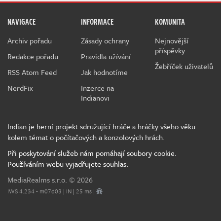
NAVIGACE
INFORMACE
KOMUNITA
Archiv pořadu
Zásady ochrany
Nejnovější
příspěvky
Redakce pořadu
Pravidla užívání
Žebříček uživatelů
RSS Atom Feed
Jak hodnotíme
NerdFix
Inzerce na
Indianovi
Indian je herní projekt sdružující hráče a hráčky všeho věku
kolem témat o počítačových a konzolových hrách.
Při poskytování služeb nám pomáhají soubory cookie.
Používáním webu vyjadřujete souhlas.
MediaRealms s.r.o.
© 2026
IWS 4.234 - m07d03 | IN | 25 ms |