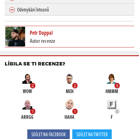
Odemykání letounů
Petr Duppal
Autor recenze
LÍBILA SE TI RECENZE?
2
2
3
WOW
MEH
HMMM
1
1
0
ARRGG
HAHA
F
SDÍLET NA FACEBOOK
SDÍLET NA TWITTER