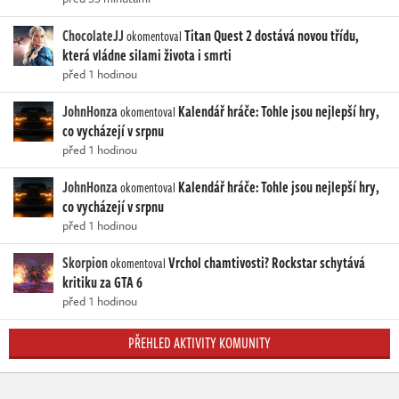
ChocolateJJ
Titan Quest 2 dostává novou třídu,
okomentoval
která vládne silami života i smrti
před 1 hodinou
JohnHonza
Kalendář hráče: Tohle jsou nejlepší hry,
okomentoval
co vycházejí v srpnu
před 1 hodinou
JohnHonza
Kalendář hráče: Tohle jsou nejlepší hry,
okomentoval
co vycházejí v srpnu
před 1 hodinou
Skorpion
Vrchol chamtivosti? Rockstar schytává
okomentoval
kritiku za GTA 6
před 1 hodinou
PŘEHLED AKTIVITY KOMUNITY