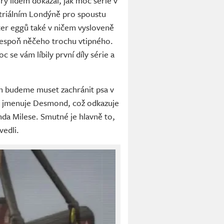
ý lidem dokázal, jak moc série v
striálním Londýně pro spoustu
ter eggů také v ničem vysloveně
lespoň něčeho trochu vtipného.
se vám líbily první díly série a
ém budeme muset zachránit psa v
es jmenuje Desmond, což odkazuje
da Milese. Smutné je hlavně to,
vedli.