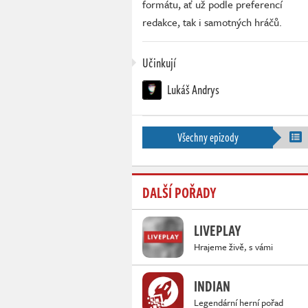
formátu, ať už podle preferencí
redakce, tak i samotných hráčů.
Učinkují
Lukáš Andrys
Všechny epizody
DALŠÍ POŘADY
LIVEPLAY
Hrajeme živě, s vámi
INDIAN
Legendární herní pořad