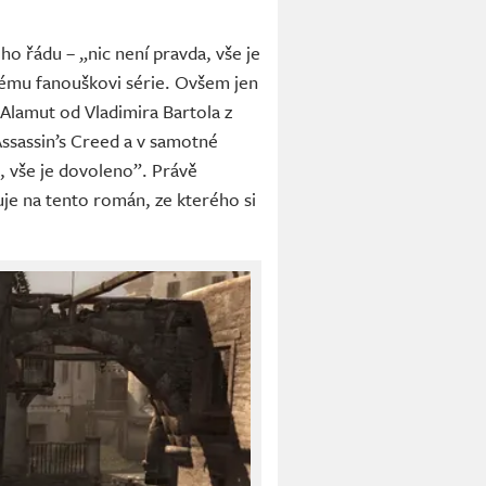
ho řádu – „nic není pravda, vše je
ždému fanouškovi série. Ovšem jen
 Alamut od Vladimira Bartola z
Assassin’s Creed a v samotné
a, vše je dovoleno”. Právě
uje na tento román, ze kterého si