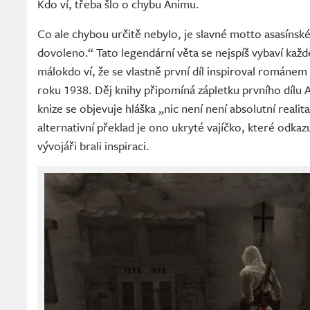
Kdo ví, třeba šlo o chybu Animu.
Co ale chybou určitě nebylo, je slavné motto asasínské
dovoleno.“ Tato legendární věta se nejspíš vybaví ka
málokdo ví, že se vlastně první díl inspiroval románem
roku 1938. Děj knihy připomíná zápletku prvního dílu 
knize se objevuje hláška „nic není není absolutní realit
alternativní překlad je ono ukryté vajíčko, které odkaz
vývojáři brali inspiraci.