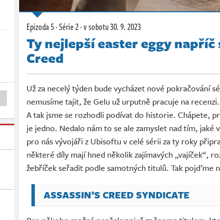
Epizoda 5 · Série 2 ·
v sobotu
30. 9. 2023
Ty nejlepší easter eggy napříč 
Creed
Už za necelý týden bude vycházet nové pokračování sé
nemusíme tajit, že Gelu už urputně pracuje na recenzi
A tak jsme se rozhodli podívat do historie. Chápete, 
je jedno. Nedalo nám to se ale zamyslet nad tím, jaké v
pro nás vývojáři z Ubisoftu v celé sérii za ty roky připr
některé díly mají hned několik zajímavých „vajíček“, ro
žebříček seřadit podle samotných titulů. Tak pojďme n
ASSASSIN’S CREED SYNDICATE