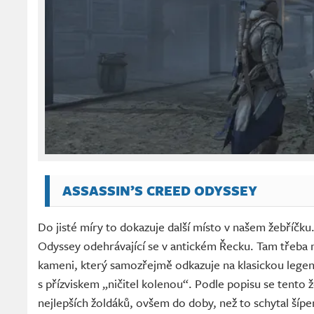
ASSASSIN’S CREED ODYSSEY
Do jisté míry to dokazuje další místo v našem žebříčku.
Odyssey odehrávající se v antickém Řecku. Tam třeba
kameni, který samozřejmě odkazuje na klasickou legend
s přízviskem „ničitel kolenou“. Podle popisu se tento 
nejlepších žoldáků, ovšem do doby, než to schytal šíp