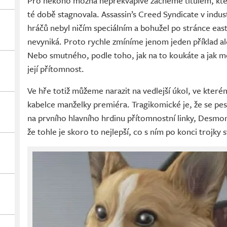
Pro někoho možná nepřekvapivě začneme titulem, kter
té době stagnovala. Assassin’s Creed Syndicate v indu
hráčů nebyl ničím speciálním a bohužel po stránce eas
nevyniká. Proto rychle zmíníme jenom jeden příklad a
Nebo smutného, podle toho, jak na to koukáte a jak moc 
její přítomnost.
Ve hře totiž můžeme narazit na vedlejší úkol, ve kter
kabelce manželky premiéra. Tragikomické je, že se p
na prvního hlavního hrdinu přítomnostní linky, Desmon
že tohle je skoro to nejlepší, co s ním po konci trojky s