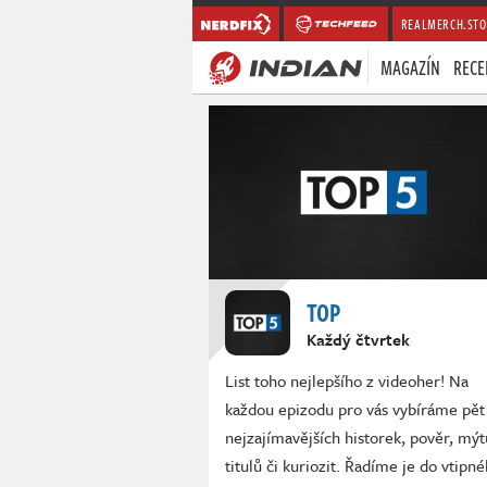
REALMERCH.STO
MAGAZÍN
RECE
TOP
Každý čtvrtek
List toho nejlepšího z videoher! Na
každou epizodu pro vás vybíráme pět
nejzajímavějších historek, pověr, mýt
titulů či kuriozit. Řadíme je do vtipn