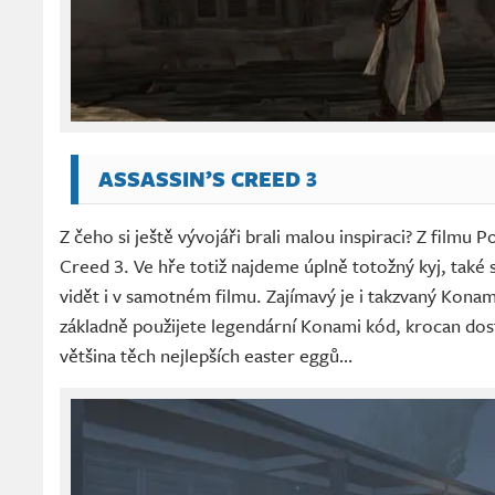
ASSASSIN’S CREED 3
Z čeho si ještě vývojáři brali malou inspiraci? Z filmu 
Creed 3. Ve hře totiž najdeme úplně totožný kyj, také
vidět i v samotném filmu. Zajímavý je i takzvaný Konam
základně použijete legendární Konami kód, krocan dosta
většina těch nejlepších easter eggů…