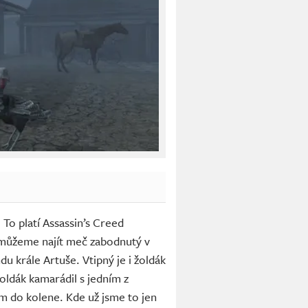
 To platí Assassin’s Creed
 můžeme najít meč zabodnutý v
u krále Artuše. Vtipný je i žoldák
žoldák kamarádil s jedním z
em do kolene. Kde už jsme to jen