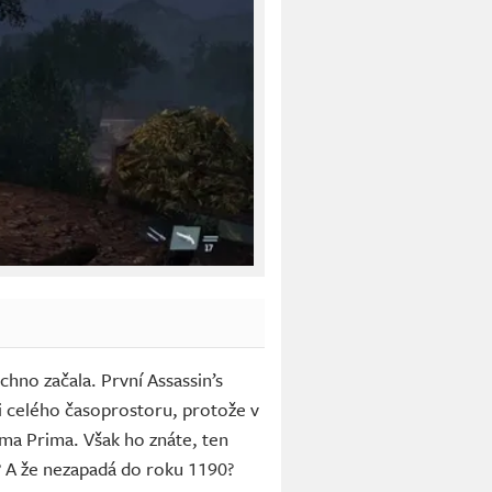
chno začala. První Assassin’s
i celého časoprostoru, protože v
ma Prima. Však ho znáte, ten
? A že nezapadá do roku 1190?