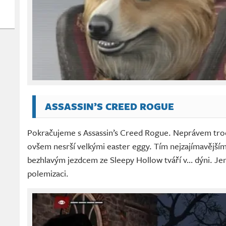
ASSASSIN’S CREED ROGUE
Pokračujeme s Assassin’s Creed Rogue. Neprávem troc
ovšem nesrší velkými easter eggy. Tím nejzajímavějším 
bezhlavým jezdcem ze Sleepy Hollow tváří v… dýni. Jen 
polemizaci.