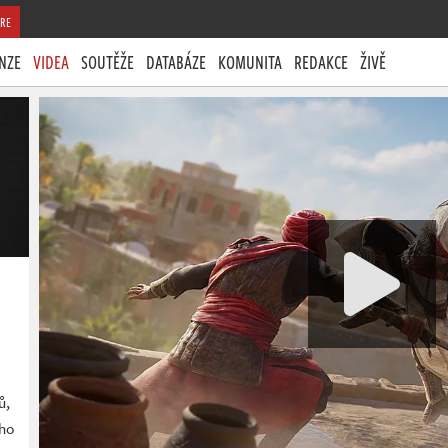
RE
NZE
VIDEA
SOUTĚŽE
DATABÁZE
KOMUNITA
REDAKCE
ŽIVĚ
ů,
ého