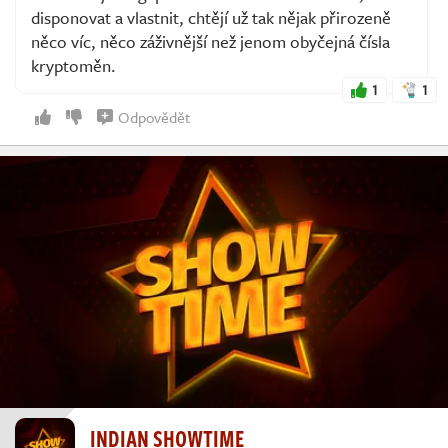
disponovat a vlastnit, chtějí už tak nějak přirozeně
něco víc, něco záživnější než jenom obyčejná čísla
kryptoměn.
1
1
Odpovědět
INDIAN SHOWTIME