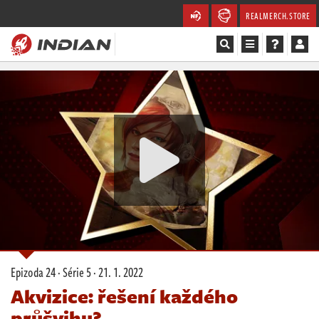
REALMERCH.STORE
Magazín
Recenze
Videa
Soutěže
Databáze
Komunita
Epizoda 24 · Série 5 ·
21. 1. 2022
Redakce
Akvizice: řešení každého
průšvihu?