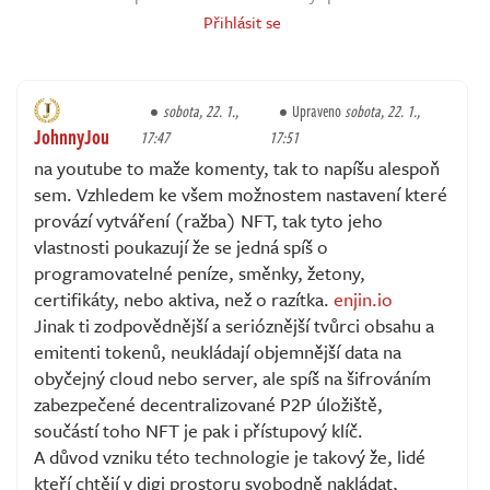
Přihlásit se
sobota, 22. 1.,
Upraveno
sobota, 22. 1.,
JohnnyJou
17:47
17:51
na youtube to maže komenty, tak to napíšu alespoň
sem. Vzhledem ke všem možnostem nastavení které
provází vytváření (ražba) NFT, tak tyto jeho
vlastnosti poukazují že se jedná spíš o
programovatelné peníze, směnky, žetony,
certifikáty, nebo aktiva, než o razítka.
enjin.io
Jinak ti zodpovědnější a serióznější tvůrci obsahu a
emitenti tokenů, neukládají objemnější data na
obyčejný cloud nebo server, ale spíš na šifrováním
zabezpečené decentralizované P2P úložiště,
součástí toho NFT je pak i přístupový klíč.
A důvod vzniku této technologie je takový že, lidé
kteří chtějí v digi prostoru svobodně nakládat,