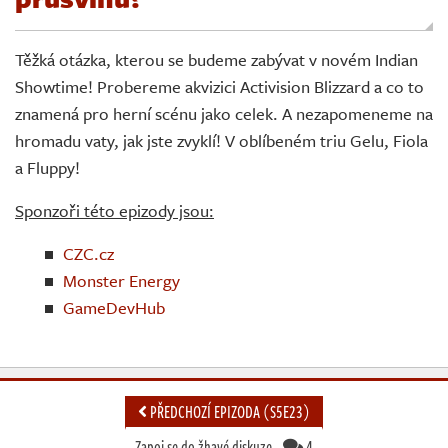
Živě
Těžká otázka, kterou se budeme zabývat v novém Indian
Showtime! Probereme akvizici Activision Blizzard a co to
znamená pro herní scénu jako celek. A nezapomeneme na
hromadu vaty, jak jste zvyklí! V oblíbeném triu Gelu, Fiola
a Fluppy!
Sponzoři této epizody jsou:
CZC.cz
Monster Energy
GameDevHub
PŘEDCHOZÍ EPIZODA (S5E23)
Zapoj se do žhavé diskuze
4