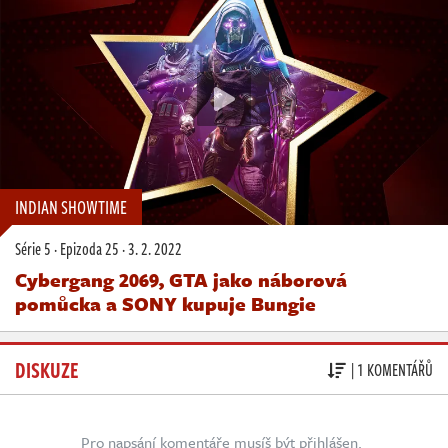
INDIAN SHOWTIME
Série 5
·
Epizoda 25
·
3. 2. 2022
Cybergang 2069, GTA jako náborová
pomůcka a SONY kupuje Bungie
DISKUZE
| 1 KOMENTÁŘŮ
Pro napsání komentáře musíš být přihlášen.