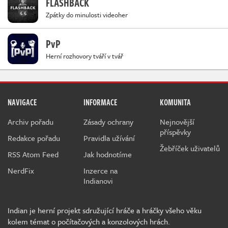
FLASHBACK
Zpátky do minulosti videoher
PvP
Herní rozhovory tváří v tvář
NAVIGACE
INFORMACE
KOMUNITA
Archiv pořadu
Zásady ochrany
Nejnovější
příspěvky
Redakce pořadu
Pravidla užívání
Žebříček uživatelů
RSS Atom Feed
Jak hodnotíme
NerdFix
Inzerce na
Indianovi
Indian je herní projekt sdružující hráče a hráčky všeho věku
kolem témat o počítačových a konzolových hrách.