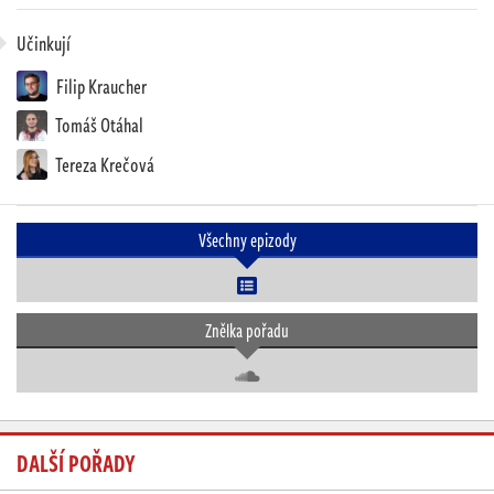
Učinkují
Filip Kraucher
Tomáš Otáhal
Tereza Krečová
Všechny epizody
Znělka pořadu
DALŠÍ POŘADY