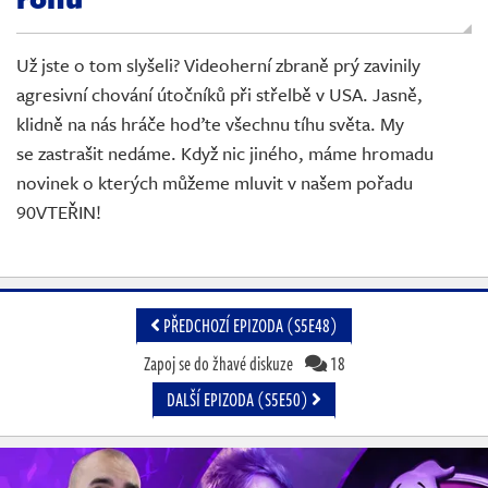
Živě
Už jste o tom slyšeli? Videoherní zbraně prý zavinily
agresivní chování útočníků při střelbě v USA. Jasně,
klidně na nás hráče hoďte všechnu tíhu světa. My
se zastrašit nedáme. Když nic jiného, máme hromadu
novinek o kterých můžeme mluvit v našem pořadu
90VTEŘIN!
PŘEDCHOZÍ EPIZODA (S5E48)
Zapoj se do žhavé diskuze
18
DALŠÍ EPIZODA (S5E50)