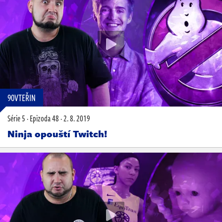
90VTEŘIN
Série 5
·
Epizoda 48
·
2. 8. 2019
Ninja opouští Twitch!