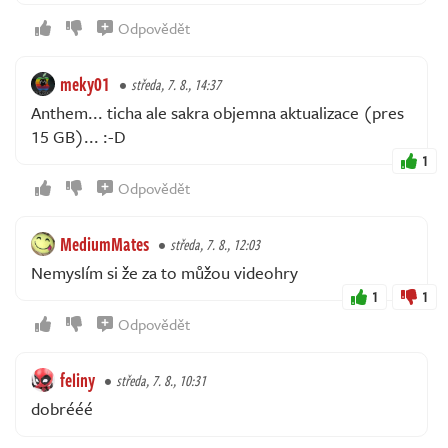
Odpovědět
meky01
středa, 7. 8., 14:37
Anthem... ticha ale sakra objemna aktualizace (pres
15 GB)... :-D
1
Odpovědět
MediumMates
středa, 7. 8., 12:03
Nemyslím si že za to můžou videohry
1
1
Odpovědět
feliny
středa, 7. 8., 10:31
dobrééé