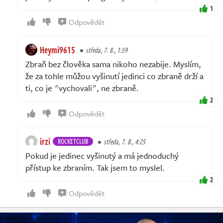
1
Odpovědět
Heymi9615
středa, 7. 8., 1:59
Zbraň bez člověka sama nikoho nezabije. Myslím,
že za tohle můžou vyšinutí jedinci co zbraně drží a
ti, co je "vychovali", ne zbraně.
2
Odpovědět
irzi
ROCKETCLUB
středa, 7. 8., 4:25
Pokud je jedinec vyšinutý a má jednoduchý
přístup ke zbraním. Tak jsem to myslel.
2
Odpovědět