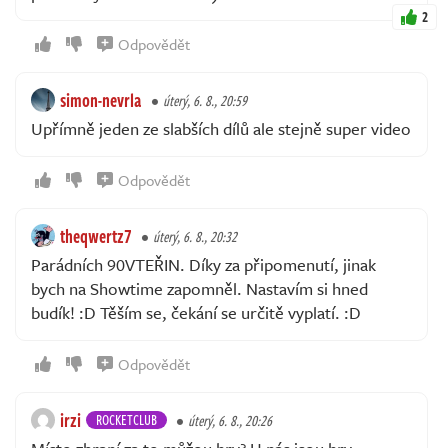
2
Odpovědět
simon-nevrla
úterý, 6. 8., 20:59
Upřímně jeden ze slabších dílů ale stejně super video
Odpovědět
theqwertz7
úterý, 6. 8., 20:32
Parádních 90VTEŘIN. Díky za připomenutí, jinak
bych na Showtime zapomněl. Nastavím si hned
budík! :D Těším se, čekání se určitě vyplatí. :D
Odpovědět
irzi
ROCKETCLUB
úterý, 6. 8., 20:26