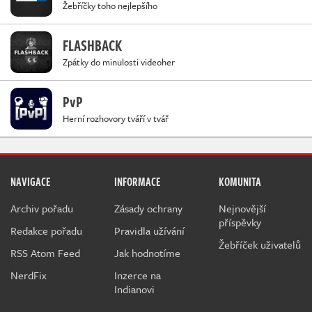
Žebříčky toho nejlepšího
FLASHBACK
Zpátky do minulosti videoher
PvP
Herní rozhovory tváří v tvář
NAVIGACE
INFORMACE
KOMUNITA
Archiv pořadu
Zásady ochrany
Nejnovější
příspěvky
Redakce pořadu
Pravidla užívání
Žebříček uživatelů
RSS Atom Feed
Jak hodnotíme
NerdFix
Inzerce na
Indianovi