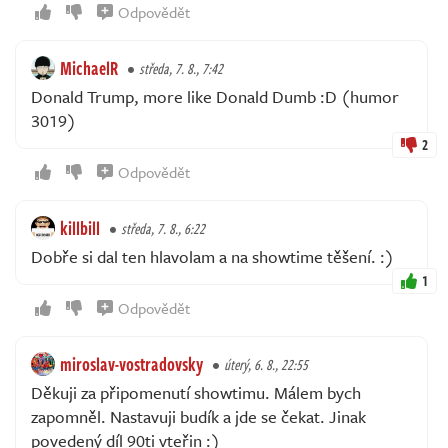
Odpovědět
MichaelR
středa, 7. 8., 7:42
Donald Trump, more like Donald Dumb :D (humor
3019)
2
Odpovědět
killbill
středa, 7. 8., 6:22
Dobře si dal ten hlavolam a na showtime těšení. :)
1
Odpovědět
miroslav-vostradovsky
úterý, 6. 8., 22:55
Děkuji za připomenutí showtimu. Málem bych
zapomněl. Nastavuji budík a jde se čekat. Jinak
povedený díl 90ti vteřin :)