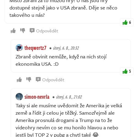
Místo zbraní za to můžou hry? U nás jsou hry
dostupné stejně jako v USA zbraně. Děje se něco
takového u nás?
6
Odpovědět
theqwertz7
úterý, 6. 8., 20:32
Zbraně obvinit nemůže, když na nich stojí
ekonomika USA. :D
5
Odpovědět
simon-nevrla
úterý, 6. 8., 21:02
Taky si ale musíme uvědomit že Amerika je velká
země a řídit ji celou je těžký. Samozřejmě ale
Amerika prosnulá drogami a Trump na to že
videohry nevím co se mu honilo hlavou a nebo
jestli byl TOP 2 v pubg a chytl také 😂