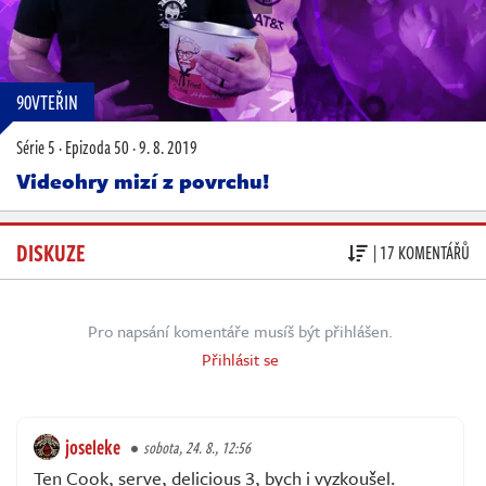
90VTEŘIN
Série 5
·
Epizoda 50
·
9. 8. 2019
Videohry mizí z povrchu!
DISKUZE
| 17 KOMENTÁŘŮ
Pro napsání komentáře musíš být přihlášen.
Přihlásit se
joseleke
sobota, 24. 8., 12:56
Ten Cook, serve, delicious 3, bych i vyzkoušel.