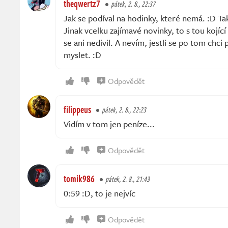
theqwertz7
pátek, 2. 8., 22:37
Jak se podíval na hodinky, které nemá. :D Ta
Jinak vcelku zajímavé novinky, to s tou kojíc
se ani nedivil. A nevím, jestli se po tom chci 
myslet. :D
Odpovědět
filippeus
pátek, 2. 8., 22:23
Vidím v tom jen peníze...
Odpovědět
tomik986
pátek, 2. 8., 21:43
0:59 :D, to je nejvíc
Odpovědět