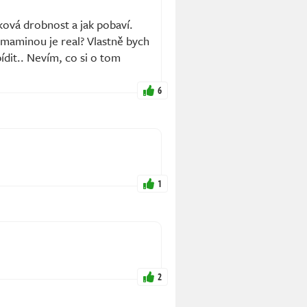
ková drobnost a jak pobaví.
í maminou je real? Vlastně bych
pídit.. Nevím, co si o tom
6
1
2