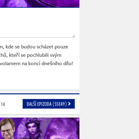
em, kde se budou scházet pouze
chů, kteří se pochlubili svým
avolamem na konci dnešního dílu?
DALŠÍ EPIZODA (S5E49)
14