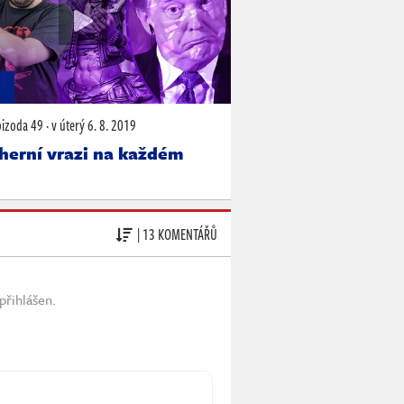
N
pizoda 49
·
v úterý
6. 8. 2019
herní vrazi na každém
| 13 KOMENTÁŘŮ
přihlášen.