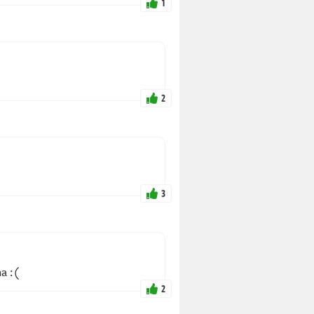
1
2
3
a :(
2