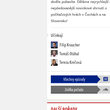
skvěle pobavíte. Děláme nejrychlejší 
nejsledovanější novinkové shrnutí o
počítačových hrách v Čechách a na
Slovensku!
Učinkují
Filip Kraucher
Tomáš Otáhal
Tereza Krečová
Všechny epizody
Znělka pořadu
DALŠÍ POŘADY