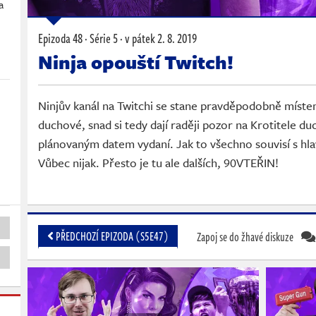
a
Epizoda 48 · Série 5 ·
v pátek
2. 8. 2019
Ninja opouští Twitch!
Ninjův kanál na Twitchi se stane pravděpodobně míst
duchové, snad si tedy dají raději pozor na Krotitele du
plánovaným datem vydaní. Jak to všechno souvisí s hl
Vůbec nijak. Přesto je tu ale dalších, 90VTEŘIN!
PŘEDCHOZÍ EPIZODA (S5E47)
Zapoj se do žhavé diskuze