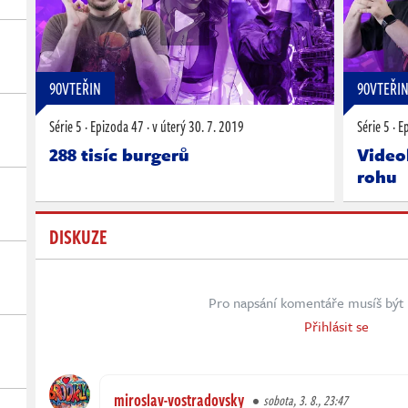
90VTEŘIN
90VTEŘI
Série 5
·
Epizoda 47
·
v úterý
30. 7. 2019
Série 5
·
E
288 tisíc burgerů
Video
rohu
DISKUZE
Pro napsání komentáře musíš být 
Přihlásit se
miroslav-vostradovsky
sobota, 3. 8., 23:47