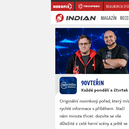
REALMERCH.STO
MAGAZÍN
RECE
90VTEŘIN
Každé pondělí a čtvrtek
Originální novinkový pořad, který mís
rychlé informace s příběhem. Stačí
nám minuta třicet: dozvíte se vše
důležité z celé herní scény a ještě se