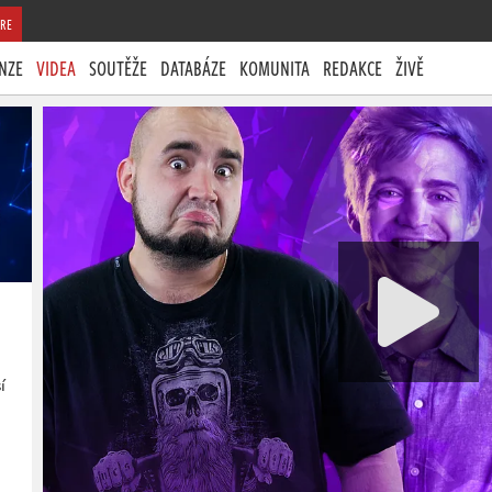
RE
NZE
VIDEA
SOUTĚŽE
DATABÁZE
KOMUNITA
REDAKCE
ŽIVĚ
í