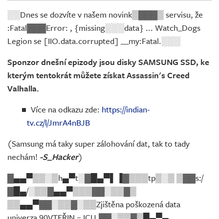
Živě
░░Dnes se dozvíte v našem novink▒▓▓▓▒ servisu, že
:Fatal▓▓▓Error: , {missing░░░data} ... Watch_Dogs
Legion se [IIO.data.corrupted] __my:Fatal.░░░
Sponzor dnešní epizody jsou disky SAMSUNG SSD, ke
kterým tentokrát můžete získat Assassin's Creed
Valhalla.
Více na odkazu zde:
https://indian-
tv.cz/l/JmrA4nBJB
(Samsung má taky super zálohování dat, tak to tady
nechám!
-S_Hacker
)
▓▄▄▀▒▒░▒h▄▀t░▓█▄▀▌▐▓▒▒▒tp▒░▒ ▒▓▓s:/
▓█▄/░▒▒▓▄▄▀▒▒▒▓▓░▒▒▓▒
▒▒▄▄▀▓▓░▒▒▓░▒▒Zjištěna poškozená data
univerza 90VTEŘIN = ICU.▓▓░▒▒▓▒█▄▀▄