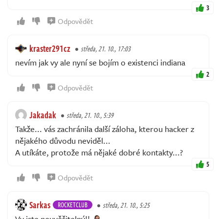
3
Odpovědět
kraster291cz
středa, 21. 10., 17:03
nevím jak vy ale nyní se bojím o existenci indiana
2
Odpovědět
Jakadak
středa, 21. 10., 5:39
Takže... vás zachránila další záloha, kterou hacker z
nějakého důvodu neviděl...
A utíkáte, protože má nějaké dobré kontakty...?
5
Odpovědět
Sarkas
ROCKETCLUB
středa, 21. 10., 5:25
Vy jste neuvěřitelný!!