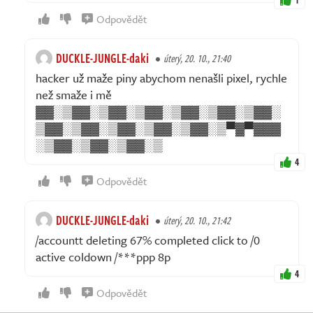
Odpovědět
DUCKLE-JUNGLE-daki
úterý, 20. 10., 21:40
hacker už maže piny abychom nenašli pixel, rychle
než smaže i mě
▓▓░▒▓▓░▒▓▓░▒▓▓░▒▓▓░▒▓▓░▒▓▓░
▒▓▓░▒▓▓░▒▓▓░▒▓▓░▒▓▓░▒▀▓▀▓▓▓
░▒▓▓░▒▓▓░▒▓▓░▒
4
Odpovědět
DUCKLE-JUNGLE-daki
úterý, 20. 10., 21:42
/accountt deleting 67% completed click to /0
active coldown /***ppp 8p
4
Odpovědět