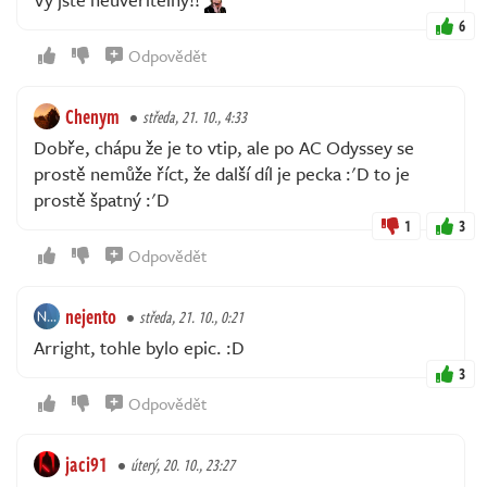
6
Odpovědět
Chenym
středa, 21. 10., 4:33
Dobře, chápu že je to vtip, ale po AC Odyssey se
prostě nemůže říct, že další díl je pecka :'D to je
prostě špatný :'D
1
3
Odpovědět
nejento
středa, 21. 10., 0:21
Arright, tohle bylo epic. :D
3
Odpovědět
jaci91
úterý, 20. 10., 23:27