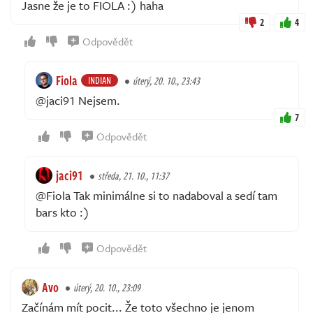
Jasne že je to FIOLA :) haha
2
4
Odpovědět
Fiola
INDIAN
úterý, 20. 10., 23:43
@jaci91 Nejsem.
7
Odpovědět
jaci91
středa, 21. 10., 11:37
@Fiola Tak minimálne si to nadaboval a sedí tam
bars kto :)
Odpovědět
Avo
úterý, 20. 10., 23:09
Začínám mít pocit... Že toto všechno je jenom