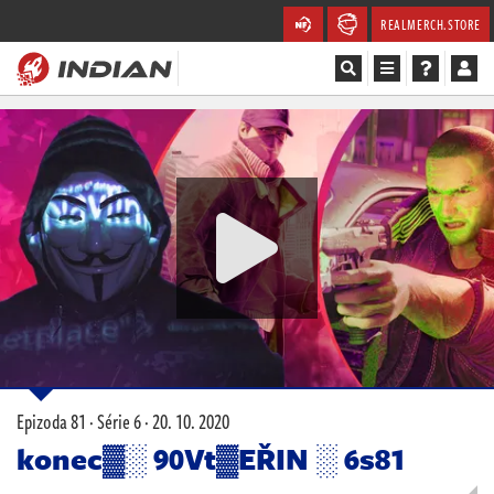
REALMERCH.STORE
Magazín
Recenze
Videa
Soutěže
Databáze
Komunita
Epizoda 81 · Série 6 ·
20. 10. 2020
Redakce
konec▓░ 90Vt▓EŘIN ░ 6s81