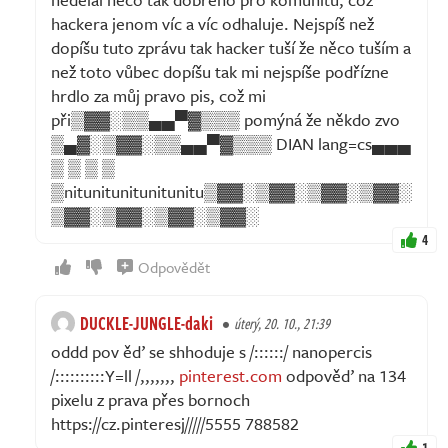
hackera jenom víc a víc odhaluje. Nejspíš než
dopíšu tuto zprávu tak hacker tuší že něco tuším a
než toto vůbec dopíšu tak mi nejspíše podřízne
hrdlo za můj pravo pis, což mi
při▒▓▓░▒▒▄▄▀▓▒▒▒ pomýná že někdo zvo
▒▄▓░▒▓▓░▒▒▄▄▀▓▒▒▒ DIAN lang=cs▄▄▄
▒ ▒ ▒ ▒
▒nitunitunitunitunitu▒▓▓░▒▓▓░▒▓▓░▒▓▓░
▒▓▓░▒▓▓░▒▓▓░▒▓▓░
4
Odpovědět
DUCKLE-JUNGLE-daki
úterý, 20. 10., 21:39
oddd pov ěď se shhoduje s /::::::/ nanopercis
/::::::::::Y=ll /,,,,,,,
pinterest.com
odpověď na 134
pixelu z prava přes bornoch
https://cz.pinteresj/////5555 788582
1