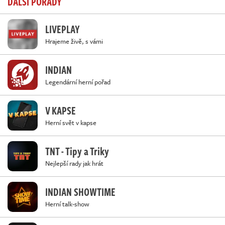
DALŠÍ POŘADY
LIVEPLAY
Hrajeme živě, s vámi
INDIAN
Legendární herní pořad
V KAPSE
Herní svět v kapse
TNT - Tipy a Triky
Nejlepší rady jak hrát
INDIAN SHOWTIME
Herní talk-show