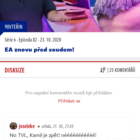
90VTEŘIN
Série 6
·
Epizoda 82
·
23. 10. 2020
EA znovu před soudem!
DISKUZE
| 25 KOMENTÁŘŮ
Pro napsání komentáře musíš být přihlášen.
Přihlásit se
joseleke
středa, 21. 10., 21:55
No TVL, Kamil je zpět! nééééééééééé!