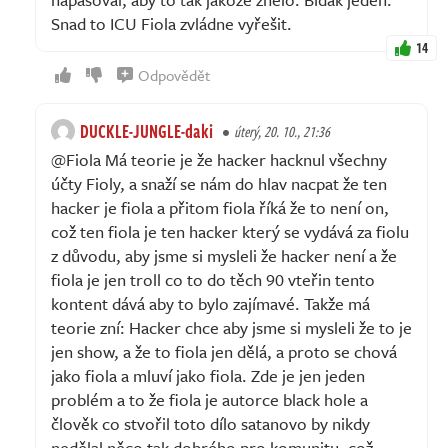
Snad to ICU Fiola zvládne vyřešit.
14
Odpovědět
DUCKLE-JUNGLE-daki
úterý, 20. 10., 21:36
@Fiola Má teorie je že hacker hacknul všechny
účty Fioly, a snaží se nám do hlav nacpat že ten
hacker je fiola a přitom fiola říká že to není on,
což ten fiola je ten hacker který se vydává za fiolu
z důvodu, aby jsme si mysleli že hacker není a že
fiola je jen troll co to do těch 90 vteřin tento
kontent dává aby to bylo zajímavé. Takže má
teorie zní: Hacker chce aby jsme si mysleli že to je
jen show, a že to fiola jen dělá, a proto se chová
jako fiola a mluví jako fiola. Zde je jen jeden
problém a to že fiola je autorce black hole a
člověk co stvořil toto dílo satanovo by nikdy
nedělal něco tak dobrého pro komunitu, což