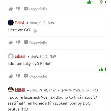
1
1
Odpovědět
Tellist
sobota, 5. 12., 11:04
Here we GO!
Odpovědět
adasin
středa, 21. 10., 18:09
kdo tam taky slyší Fiolu?
4
Odpovědět
killbill
středa, 21. 10., 17:52
Upraveno
středa, 21. 10., 17:53
Tak to je luxusních 90s, jak dlouho to trvá natočit /
sestříhat? Ten konec s tím zvukem bomby z SG
brutus!!! :D