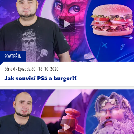
90VTEŘIN
Série 6
·
Epizoda 80
·
18. 10. 2020
Jak souvisí PS5 a burger?!