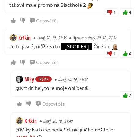
takové malé promo na Blackhole 2
1
4
Odpovědět
Krtkin
úterý, 20. 10., 21:36
Upraveno
úterý, 20. 10., 21:36
Je to jasné, může za to
[SPOILER]
Čiré zlo
1
6
Odpovědět
Miky
INDIAN
úterý, 20. 10., 21:38
@Krtkin hej, to je moje oblíbená!
7
Odpovědět
Krtkin
úterý, 20. 10., 21:49
@Miky Na to se nedá říct nic jiného než toto:
youtu.be
:D