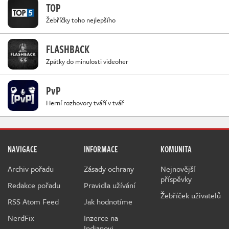
TOP
Žebříčky toho nejlepšího
FLASHBACK
Zpátky do minulosti videoher
PvP
Herní rozhovory tváří v tvář
NAVIGACE
INFORMACE
KOMUNITA
Archiv pořadu
Zásady ochrany
Nejnovější
příspěvky
Redakce pořadu
Pravidla užívání
Žebříček uživatelů
RSS Atom Feed
Jak hodnotíme
NerdFix
Inzerce na
Indianovi