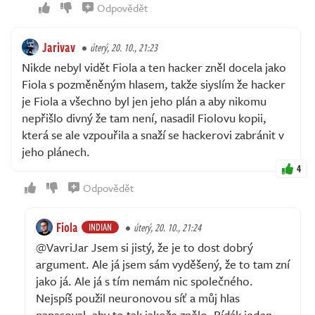
Odpovědět
Jarivav
úterý, 20. 10., 21:23
Nikde nebyl vidět Fiola a ten hacker zněl docela jako
Fiola s pozměněným hlasem, takže siyslím že hacker
je Fiola a všechno byl jen jeho plán a aby nikomu
nepřišlo divný že tam není, nasadil Fiolovu kopii,
která se ale vzpouřila a snaží se hackerovi zabránit v
jeho plánech.
4
Odpovědět
Fiola
INDIAN
úterý, 20. 10., 21:24
@VavriJar Jsem si jistý, že je to dost dobrý
argument. Ale já jsem sám vyděšený, že to tam zní
jako já. Ale já s tím nemám nic společného.
Nejspíš použil neuronovou síť a můj hlas
napasoval, aby to tak jakože znělo. Bídák jeden.