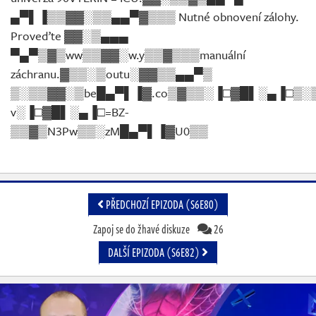
▄▀▌▐▒▒▓▓░▒▒▄▄▀▓▒▒▒ Nutné obnovení zálohy.
Proveďte ▓▓░▒▄▄▄
▀▄▀▒▓▒ww▒▒▓▓░w.y▒▒▓▒▒▒manuální
záchranu.▓▒▒░▒outu░▓▓▒▒▄▄▀▒
▒░▒▒▓▓░▒be█▄▀▌▐▓.co▒▓▒▒░▐□▓█▌░▄▐□▒░
v░▐□▓█▌░▄▐□=BZ-
▒▒▓▒N3Pw▒▒░zM█▄▀▌▐▓U0▒▒
PŘEDCHOZÍ EPIZODA (S6E80)
Zapoj se do žhavé diskuze
26
DALŠÍ EPIZODA (S6E82)