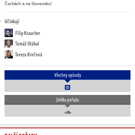
Čechách a na Slovensku!
Učinkují
Filip Kraucher
Tomáš Otáhal
Tereza Krečová
Všechny epizody
Znělka pořadu