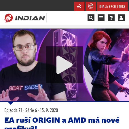
REALMERCH.STORE
Magazín
Recenze
Videa
Soutěže
Databáze
Komunita
Epizoda 71 · Série 6 ·
15. 9. 2020
Redakce
EA ruší ORIGIN a AMD má nové
grafiky?!