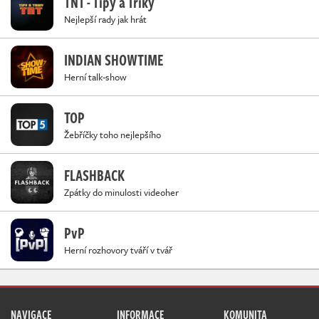
TNT - Tipy a Triky
Nejlepší rady jak hrát
INDIAN SHOWTIME
Herní talk-show
TOP
Žebříčky toho nejlepšího
FLASHBACK
Zpátky do minulosti videoher
PvP
Herní rozhovory tváří v tvář
NAVIGACE
INFORMACE
KOMUNITA