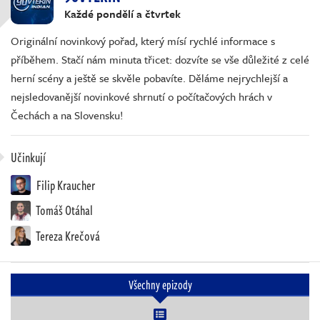
Každé pondělí a čtvrtek
Originální novinkový pořad, který mísí rychlé informace s
příběhem. Stačí nám minuta třicet: dozvíte se vše důležité z celé
herní scény a ještě se skvěle pobavíte. Děláme nejrychlejší a
nejsledovanější novinkové shrnutí o počítačových hrách v
Čechách a na Slovensku!
Učinkují
Filip Kraucher
Tomáš Otáhal
Tereza Krečová
Všechny epizody