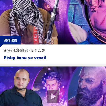
90VTEŘIN
Série 6
·
Epizoda 70
·
12. 9. 2020
Písky času se vrací!