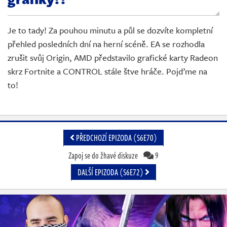
Živě
Je to tady! Za pouhou minutu a půl se dozvíte kompletní
přehled posledních dní na herní scéně. EA se rozhodla
zrušit svůj Origin, AMD představilo grafické karty Radeon
skrz Fortnite a CONTROL stále štve hráče. Pojďme na
to!
PŘEDCHOZÍ EPIZODA (S6E70)
Zapoj se do žhavé diskuze
9
DALŠÍ EPIZODA (S6E72)