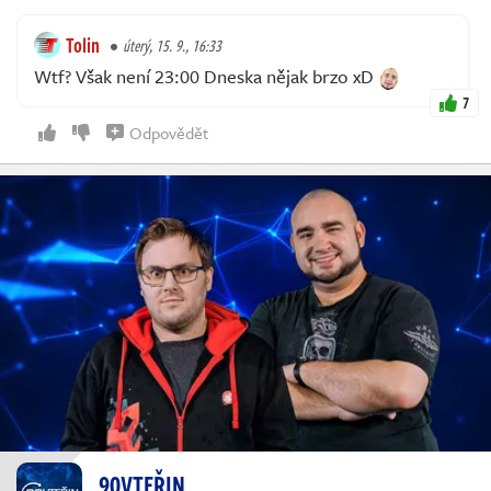
Tolin
úterý, 15. 9., 16:33
Wtf? Však není 23:00 Dneska nějak brzo xD
7
Odpovědět
90VTEŘIN