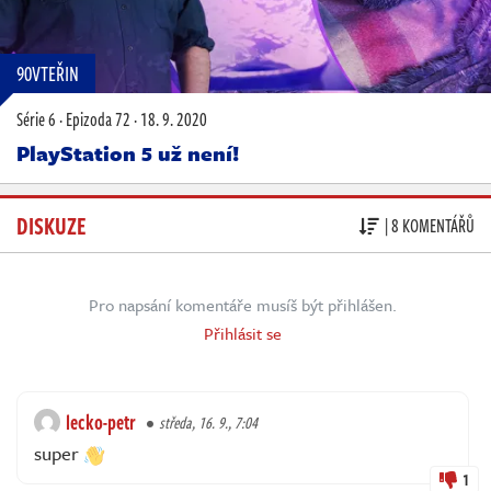
90VTEŘIN
Série 6
·
Epizoda 72
·
18. 9. 2020
PlayStation 5 už není!
DISKUZE
| 8 KOMENTÁŘŮ
Pro napsání komentáře musíš být přihlášen.
Přihlásit se
lecko-petr
středa, 16. 9., 7:04
super
1