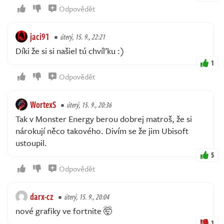
Odpovědět
jaci91
úterý, 15. 9., 22:21
Díki že si si našiel tú chvíľku :)
1
Odpovědět
WortexS
úterý, 15. 9., 20:36
Tak v Monster Energy berou dobrej matroš, že si
nárokují něco takového. Divím se že jim Ubisoft
ustoupil.
5
Odpovědět
darx-cz
úterý, 15. 9., 20:04
nové grafiky ve fortnite 🤯
1