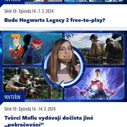
Série 10
·
Epizoda 14
·
7. 3. 2024
Bude Hogwarts Legacy 2 free-to-play?
90VTEŘIN
Série 10
·
Epizoda 16
·
14. 3. 2024
Tvůrci Mafie vydávají dočista jiné
„pokračování“