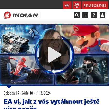
REALMERCH.STORE
Magazín
Recenze
Videa
Soutěže
Databáze
Komunita
Epizoda 15 · Série 10 ·
11. 3. 2024
Redakce
EA ví, jak z vás vytáhnout ještě
více peněz