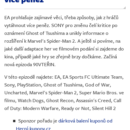
Živě
EA prohlašuje zajímavé věci, třeba způsoby, jak z hráčů
vytáhnout více peněz. SONY pro změnu čelí kritice po
oznámení Ghost of Tsushima a unikly informace o
rozšíření k Marvel's Spider-Man 2. A ještě si povíme, na
jaké další adaptace her ve filmovém podání si zajdeme do
kina, případě jaké hry se zřejmě brzy dočkáme. Začíná
nová epizoda 90VTEŘIN.
V této epizodě najdete: EA, EA Sports FC Ultimate Team,
Sony, PlayStation, Ghost of Tsushima, God of War,
Uncharted, Marvel's Spider-Man 2, Super Mario Bros. ve
filmu, Watch Dogs, Ghost Recon, Assassin's Creed, Call
of Duty: Modern Warfare, Ready or Not, Silent Hill 2
Sponzor pořadu je
dárková balení kuponů od
Herní-kupony.cz