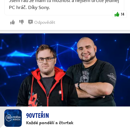
Jsem rád že mám tu možnost a nejsem určitě jedinej
PC hráč. Díky Sony.
14
Odpovědět
90VTEŘIN
Každé pondělí a čtvrtek