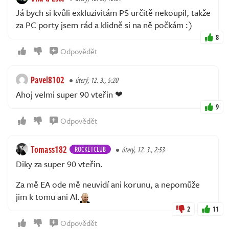
Já bych si kvůli exkluzivitám PS určitě nekoupil, takže
za PC porty jsem rád a klidně si na ně počkám :)
8
Odpovědět
Pavel8102
úterý, 12. 3., 5:20
Ahoj velmi super 90 vteřin ❤
9
Odpovědět
Tomass182
ROCKETCLUB
úterý, 12. 3., 2:53
Diky za super 90 vteřin.
Za mě EA ode mě neuvidí ani korunu, a nepomůže
jim k tomu ani AI.
2
11
Odpovědět