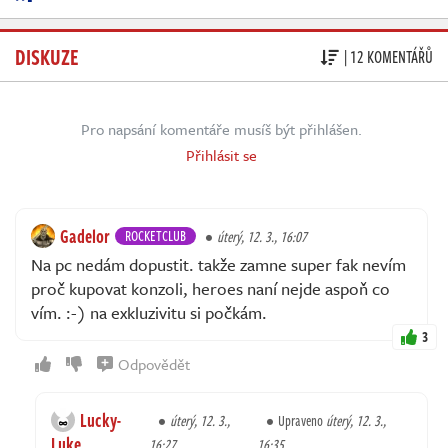
DISKUZE
| 12 KOMENTÁŘŮ
Pro napsání komentáře musíš být přihlášen.
Přihlásit se
Gadelor
ROCKETCLUB
úterý, 12. 3., 16:07
Na pc nedám dopustit. takže zamne super fak nevím
proč kupovat konzoli, heroes naní nejde aspoň co
vím. :-) na exkluzivitu si počkám.
3
Odpovědět
Lucky-
úterý, 12. 3.,
Upraveno
úterý, 12. 3.,
Luke
16:27
16:35