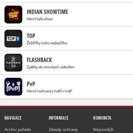
INDIAN SHOWTIME
Herní talk-show
TOP
Žebříčky toho nejlepšího
FLASHBACK
Zpátky do minulosti videoher
PvP
Herní rozhovory tváří v tvář
NAVIGACE
INFORMACE
KOMUNITA
Archiv pořadu
Zásady ochrany
Nejnovější