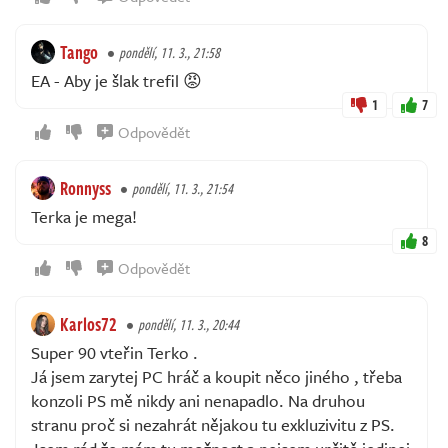
Tango
pondělí, 11. 3., 21:58
EA - Aby je šlak trefil 😡
1
7
Odpovědět
Ronnyss
pondělí, 11. 3., 21:54
Terka je mega!
8
Odpovědět
Karlos72
pondělí, 11. 3., 20:44
Super 90 vteřin Terko .
Já jsem zarytej PC hráč a koupit něco jiného , třeba
konzoli PS mě nikdy ani nenapadlo. Na druhou
stranu proč si nezahrát nějakou tu exkluzivitu z PS.