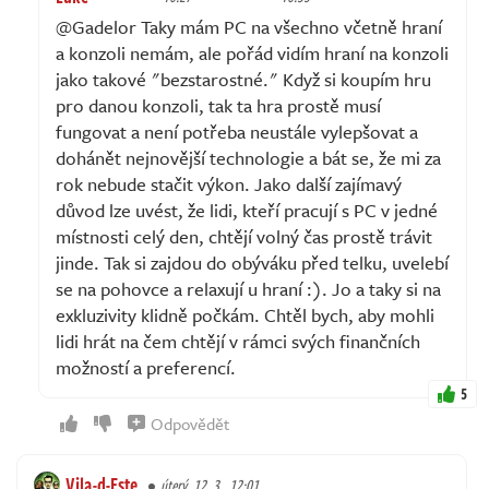
@Gadelor Taky mám PC na všechno včetně hraní
a konzoli nemám, ale pořád vidím hraní na konzoli
jako takové "bezstarostné." Když si koupím hru
pro danou konzoli, tak ta hra prostě musí
fungovat a není potřeba neustále vylepšovat a
dohánět nejnovější technologie a bát se, že mi za
rok nebude stačit výkon. Jako další zajímavý
důvod lze uvést, že lidi, kteří pracují s PC v jedné
místnosti celý den, chtějí volný čas prostě trávit
jinde. Tak si zajdou do obýváku před telku, uvelebí
se na pohovce a relaxují u hraní :). Jo a taky si na
exkluzivity klidně počkám. Chtěl bych, aby mohli
lidi hrát na čem chtějí v rámci svých finančních
možností a preferencí.
5
Odpovědět
Vila-d-Este
úterý, 12. 3., 12:01