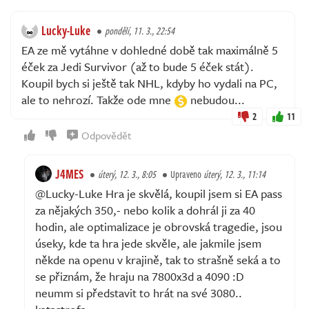
Lucky-Luke
pondělí, 11. 3., 22:54
EA ze mě vytáhne v dohledné době tak maximálně 5
éček za Jedi Survivor (až to bude 5 éček stát).
Koupil bych si ještě tak NHL, kdyby ho vydali na PC,
ale to nehrozí. Takže ode mne
nebudou...
2
11
Odpovědět
J4MES
úterý, 12. 3., 8:05
Upraveno
úterý, 12. 3., 11:14
@Lucky-Luke Hra je skvělá, koupil jsem si EA pass
za nějakých 350,- nebo kolik a dohrál ji za 40
hodin, ale optimalizace je obrovská tragedie, jsou
úseky, kde ta hra jede skvěle, ale jakmile jsem
někde na openu v krajině, tak to strašně seká a to
se přiznám, že hraju na 7800x3d a 4090 :D
neumm si představit to hrát na své 3080..