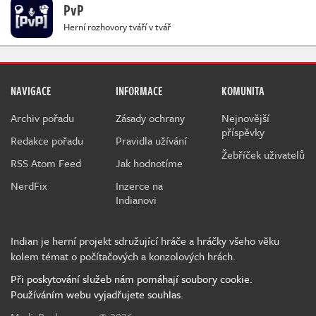
PvP
Herní rozhovory tváří v tvář
NAVIGACE
INFORMACE
KOMUNITA
Archiv pořadu
Zásady ochrany
Nejnovější
příspěvky
Redakce pořadu
Pravidla užívání
Žebříček uživatelů
RSS Atom Feed
Jak hodnotíme
NerdFix
Inzerce na
Indianovi
Indian je herní projekt sdružující hráče a hráčky všeho věku
kolem témat o počítačových a konzolových hrách.
Při poskytování služeb nám pomáhají soubory cookie.
Používáním webu vyjadřujete souhlas.