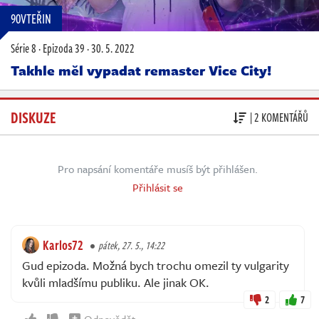
90VTEŘIN
Série 8
·
Epizoda 39
·
30. 5. 2022
Takhle měl vypadat remaster Vice City!
DISKUZE
| 2 KOMENTÁŘŮ
Pro napsání komentáře musíš být přihlášen.
Přihlásit se
Karlos72
pátek, 27. 5., 14:22
Gud epizoda. Možná bych trochu omezil ty vulgarity
kvůli mladšímu publiku. Ale jinak OK.
2
7