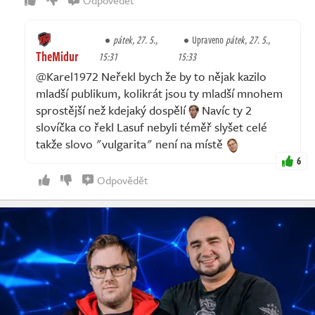
Odpovědět
pátek, 27. 5.,
Upraveno
pátek, 27. 5.,
TheMidur
15:31
15:33
@Karel1972 Neřekl bych že by to nějak kazilo
mladší publikum, kolikrát jsou ty mladší mnohem
sprostější než kdejaký dospělí
Navíc ty 2
slovíčka co řekl Lasuf nebyli téměř slyšet celé
takže slovo "vulgarita" není na místě
6
Odpovědět