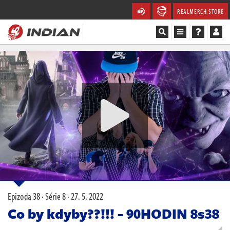
REALMERCH.STORE
Magazín
Recenze
Videa
Soutěže
Databáze
Komunita
Epizoda 38 · Série 8 ·
27. 5. 2022
Redakce
Co by kdyby??!!! - 90HODIN 8s38