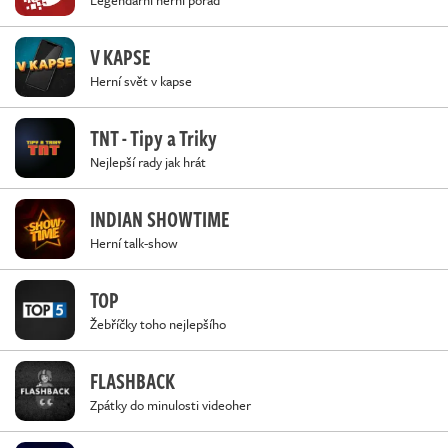
Legendární herní pořad
V KAPSE
Herní svět v kapse
TNT - Tipy a Triky
Nejlepší rady jak hrát
INDIAN SHOWTIME
Herní talk-show
TOP
Žebříčky toho nejlepšího
FLASHBACK
Zpátky do minulosti videoher