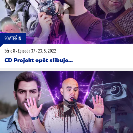
90VTEŘIN
Série 8
·
Epizoda 37
·
23. 5. 2022
CD Projekt opět slibuje...