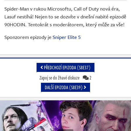
Živě
Spider-Man v rukou Microsoftu, Call of Duty nová éra,
Lasuf nestíhá! Nejen to se dozvíte v dnešní nabité epizodě
90HODIN. Tentokrát s moderátorem, který může za vše!
Sponzorem epizody je
Sniper Elite 5
PŘEDCHOZÍ EPIZODA (S8E37)
Zapoj se do žhavé diskuze
2
DALŠÍ EPIZODA (S8E39)