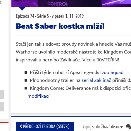
a
Epizoda 74 · Série 5 ·
v pátek
1. 11. 2019
Beat Saber kostka mlží!
Stačí jen tak sledovat proudy novinek a hnedle Vás můž
Warhorse uvolnilo moderské nástroje ke Kingdom Come
inspirovali u herního Zaklínače. Více u 90VTEŘIN!
Příští týden obdrží Apex Legends
Duo Squad
Plnohodnotný trailer na
seriál Zaklínač
přináší 
Kingdom Come: Deliverance má k dispozici ofici
modifikací
PŘEDCHOZÍ EPIZODA (S5E73)
Zapoj se do žhavé diskuze