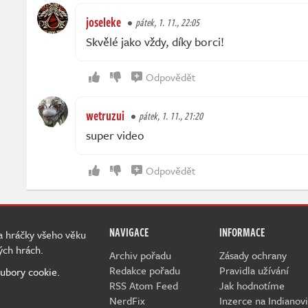
joseleke
pátek, 1. 11., 22:05
Skvělé jako vždy, díky borci!
Odpovědět
wetruzui
pátek, 1. 11., 21:20
super video
Odpovědět
NAVIGACE
INFORMACE
 a hráčky všeho věku
ých hrách.
Archiv pořadu
Zásady ochrany
Redakce pořadu
Pravidla užívání
ubory cookie.
RSS Atom Feed
Jak hodnotíme
NerdFix
Inzerce na Indianovi