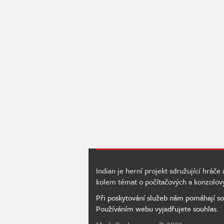
Indian je herní projekt sdružující hráče
kolem témat o počítačových a konzolov
Při poskytování služeb nám pomáhají so
Používáním webu vyjadřujete souhlas.