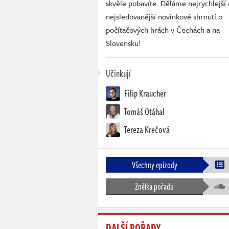
skvěle pobavíte. Děláme nejrychlejší 
nejsledovanější novinkové shrnutí o
počítačových hrách v Čechách a na
Slovensku!
Učinkují
Filip Kraucher
Tomáš Otáhal
Tereza Krečová
Všechny epizody
Znělka pořadu
DALŠÍ POŘADY