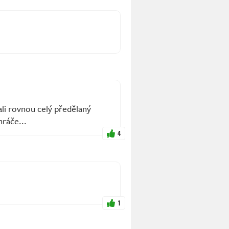
li rovnou celý předělaný
hráče...
4
1