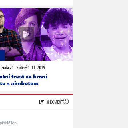
N
pizoda 75
·
v úterý
5. 11. 2019
tní trest za hraní
ite s aimbotem
| 8 KOMENTÁŘŮ
přihlášen.