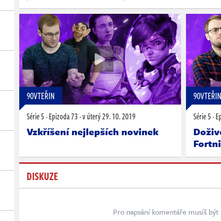
90VTEŘIN
90VTEŘI
Série 5
·
Epizoda 73
·
v úterý
29. 10. 2019
Série 5
·
E
Vzkříšení nejlepších novinek
Doživo
Fortn
DISKUZE
Pro napsání komentáře musíš být 