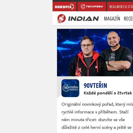
REALMERCH.STO
MAGAZÍN
RECE
90VTEŘIN
Každé pondělí a čtvrtek
Originální novinkový pořad, který mís
rychlé informace s příběhem. Stačí
nám minuta třicet: dozvíte se vše
důležité z celé herní scény a ještě se