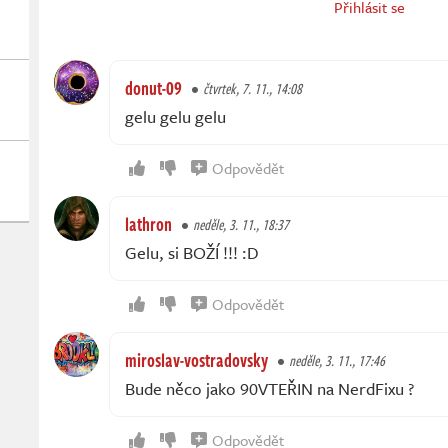
Přihlásit se
donut-09
čtvrtek, 7. 11., 14:08
gelu gelu gelu
Odpovědět
lathron
neděle, 3. 11., 18:37
Gelu, si BOŽÍ !!! :D
Odpovědět
miroslav-vostradovsky
neděle, 3. 11., 17:46
Bude něco jako 90VTEŘIN na NerdFixu ?
Odpovědět