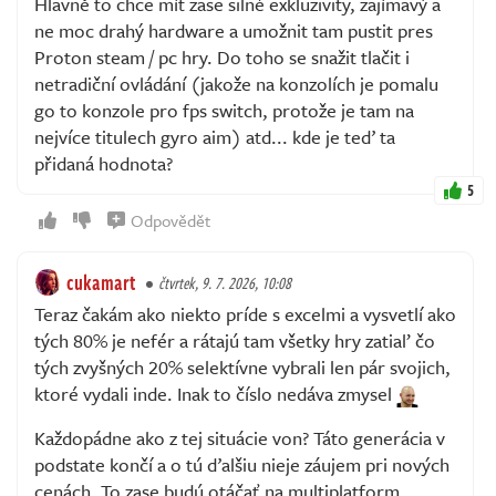
Hlavně to chce mít zase silné exkluzivity, zajímavý a
ne moc drahý hardware a umožnit tam pustit pres
Proton steam / pc hry. Do toho se snažit tlačit i
netradiční ovládání (jakože na konzolích je pomalu
go to konzole pro fps switch, protože je tam na
nejvíce titulech gyro aim) atd... kde je teď ta
přidaná hodnota?
5
Odpovědět
cukamart
čtvrtek, 9. 7. 2026, 10:08
Teraz čakám ako niekto príde s excelmi a vysvetlí ako
tých 80% je nefér a rátajú tam všetky hry zatiaľ čo
tých zvyšných 20% selektívne vybrali len pár svojich,
ktoré vydali inde. Inak to číslo nedáva zmysel
Každopádne ako z tej situácie von? Táto generácia v
podstate končí a o tú ďalšiu nieje záujem pri nových
cenách. To zase budú otáčať na multiplatform...