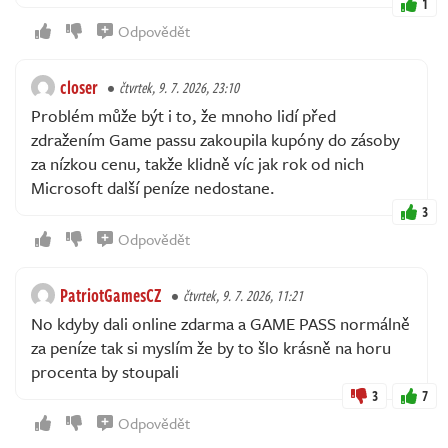
1
Odpovědět
closer
čtvrtek, 9. 7. 2026, 23:10
Problém může být i to, že mnoho lidí před
zdražením Game passu zakoupila kupóny do zásoby
za nízkou cenu, takže klidně víc jak rok od nich
Microsoft další peníze nedostane.
3
Odpovědět
PatriotGamesCZ
čtvrtek, 9. 7. 2026, 11:21
No kdyby dali online zdarma a GAME PASS normálně
za peníze tak si myslím že by to šlo krásně na horu
procenta by stoupali
3
7
Odpovědět