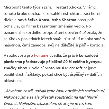
Živě
Microsoft tento týden zahájil
restart Xboxu
. V rámci
tohoto kroku dochází k rozsáhlé restrukturalizaci herní
divize a
nová šéfka Xboxu Asha Sharma
postupně
odhaluje, co firmu k razantním změnám vedlo. Po
oznámení rekordního propouštění otevřeně přiznala, že
se Xbox v posledních letech snažil růst příliš mnoha směry
najednou, čímž zanedbal svůj nejdůležitější pilíř – konzole.
V rozhovoru pro
Fortune
uvedla, že právě
konzolová
platforma představuje přibližně 80 % celého byznysu
značky Xbox
. Podle ní proto musí Microsoft nejprve
posílit vlastní základy, pokud chce být úspěšný i v dalších
oblastech.
„Abychom rostli, udělali jsme řadu odvážných rozhodnutí.
Nakonec jsme se ale přestali soustředit na naši hlavní
činnost. Nejlepším ukazatelem strategie je to, kam