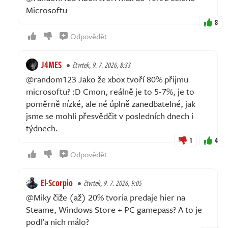
Microsoftu
8
Odpovědět
J4MES
čtvrtek, 9. 7. 2026, 8:33
@random123 Jako že xbox tvoří 80% přijmu
microsoftu? :D Cmon, reálně je to 5-7%, je to
poměrně nízké, ale né úplně zanedbatelné, jak
jsme se mohli přesvědčit v posledních dnech i
týdnech.
1
4
Odpovědět
El-Scorpio
čtvrtek, 9. 7. 2026, 9:05
@Miky čiže (až) 20% tvoria predaje hier na
Steame, Windows Store + PC gamepass? A to je
podľa nich málo?