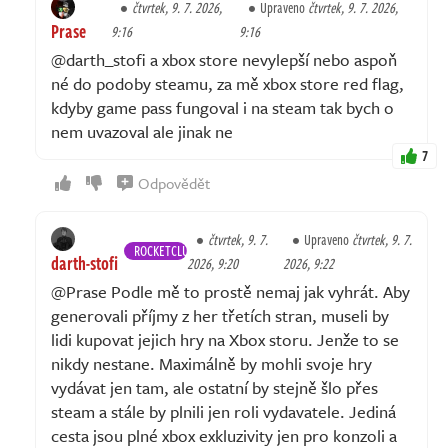
čtvrtek, 9. 7. 2026,
Upraveno
čtvrtek, 9. 7. 2026,
Prase
9:16
9:16
@darth_stofi a xbox store nevylepší nebo aspoň
né do podoby steamu, za mě xbox store red flag,
kdyby game pass fungoval i na steam tak bych o
nem uvazoval ale jinak ne
7
Odpovědět
čtvrtek, 9. 7.
Upraveno
čtvrtek, 9. 7.
ROCKETCLUB
darth-stofi
2026, 9:20
2026, 9:22
@Prase Podle mě to prostě nemaj jak vyhrát. Aby
generovali příjmy z her třetích stran, museli by
lidi kupovat jejich hry na Xbox storu. Jenže to se
nikdy nestane. Maximálně by mohli svoje hry
vydávat jen tam, ale ostatní by stejně šlo přes
steam a stále by plnili jen roli vydavatele. Jediná
cesta jsou plné xbox exkluzivity jen pro konzoli a