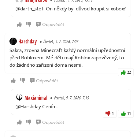
@darth_stofi On někdy byl důvod koupit si xobox?
Odpovědět
Harshday
čtvrtek, 9. 7. 2026, 7:07
Sakra, zrovna Minecraft každý normální upřednostní
před Robloxem. Mé děti mají Roblox zapovězený, to
do žádného zařízení doma nesmí.
22
Odpovědět
Maxianimal
čtvrtek, 9. 7. 2026, 7:15
@Harshday Cením.
1
11
Odpovědět