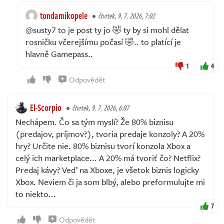
tondamikopele
čtvrtek, 9. 7. 2026, 7:02
@susty7 to je post ty jo 🤣 ty by si mohl dělat
rosničku včerejšímu počasí 🤣.. to platící je
hlavně Gamepass..
1
4
Odpovědět
El-Scorpio
čtvrtek, 9. 7. 2026, 6:07
Nechápem. Čo sa tým myslí? Že 80% biznisu
(predajov, príjmov?), tvoria predaje konzoly? A 20%
hry? Určite nie. 80% biznisu tvorí konzola Xbox a
celý ich marketplace... A 20% má tvoriť čo? Netflix?
Predaj kávy? Veď na Xboxe, je všetok biznis logicky
Xbox. Neviem či ja som blbý, alebo preformulujte mi
to niekto...
7
Odpovědět