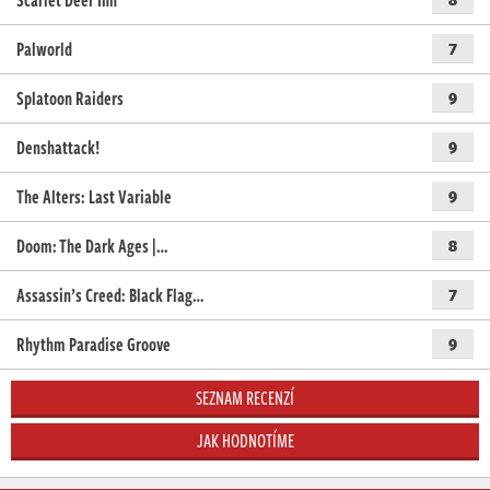
Scarlet Deer Inn
Palworld
7
Splatoon Raiders
9
Denshattack!
9
The Alters: Last Variable
9
Doom: The Dark Ages |…
8
Assassin’s Creed: Black Flag…
7
Rhythm Paradise Groove
9
SEZNAM RECENZÍ
JAK HODNOTÍME