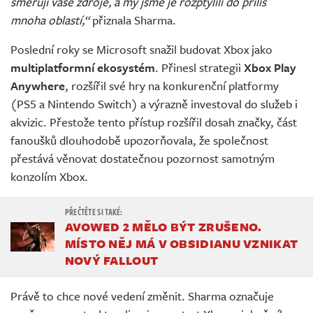
směřují vaše zdroje, a my jsme je rozptýlili do příliš
mnoha oblastí,“
přiznala Sharma.
Poslední roky se Microsoft snažil budovat Xbox jako
multiplatformní ekosystém
. Přinesl strategii
Xbox Play
Anywhere
, rozšířil své hry na konkurenční platformy
(PS5 a Nintendo Switch) a výrazně investoval do služeb i
akvizic. Přestože tento přístup rozšířil dosah značky, část
fanoušků dlouhodobě upozorňovala, že společnost
přestává věnovat dostatečnou pozornost samotným
konzolím Xbox.
AVOWED 2 MĚLO BÝT ZRUŠENO.
MÍSTO NĚJ MÁ V OBSIDIANU VZNIKAT
NOVÝ FALLOUT
Právě to chce nové vedení změnit. Sharma označuje