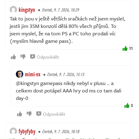
kingstyn
čtvrtek, 9. 7. 2026, 10:29
Tak to jsou v ještě větších sračkách než jsem myslel,
jestli jim 35M konzolí dělá 80% všech příjmů. To
jsem myslel, že na tom PS a PC toho prodali víc
(myslím hlavně game pass).
11
Odpovědět
mimi-vx
čtvrtek, 9. 7. 2026, 15:13
@kingstyn gamepass nikdy nebyl v plusu .. a
celkem dost potápel AAA hry od ms co tam dali
day-0
3
Odpovědět
fybyfyby
čtvrtek, 9. 7. 2026, 10:18