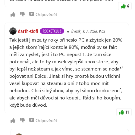
6
Odpovědět
darth-stofi
ROCKETCLUB
čtvrtek, 9. 7. 2026, 9:05
Tak jestli jim za ty roky přineslo PC a zbytek jen 20%
a jejich skomírající konzole 80%, možná by se fakt
měli zamyslet, jestli to PC nepustit. Je tam sice
potenciál, ale to by museli vylepšit xbox store, aby
byl lepší než steam a jak víme, se steamem se nedaří
bojovat ani Epicu. Jinak si hry prostě budou všichni
vesel kupovat na steamu a oni z toho moc mít
nebudou. Chci silný xbox, aby byl silnou konkurencí,
ale abych měl důvod si ho koupit. Rád si ho koupím,
když bude důvod.
11
Odpovědět