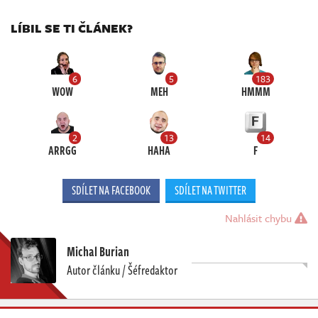
LÍBIL SE TI ČLÁNEK?
6
5
183
WOW
MEH
HMMM
2
13
14
ARRGG
HAHA
F
SDÍLET NA FACEBOOK
SDÍLET NA TWITTER
Nahlásit chybu
Michal Burian
Autor článku / Šéfredaktor