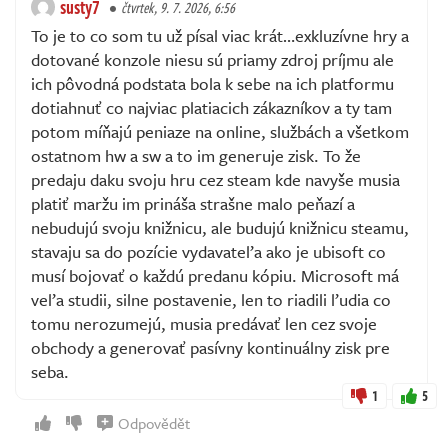
susty7
čtvrtek, 9. 7. 2026, 6:56
To je to co som tu už písal viac krát…exkluzívne hry a
dotované konzole niesu sú priamy zdroj príjmu ale
ich pôvodná podstata bola k sebe na ich platformu
dotiahnuť co najviac platiacich zákazníkov a ty tam
potom míňajú peniaze na online, službách a všetkom
ostatnom hw a sw a to im generuje zisk. To že
predaju daku svoju hru cez steam kde navyše musia
platiť maržu im prináša strašne malo peňazí a
nebudujú svoju knižnicu, ale budujú knižnicu steamu,
stavaju sa do pozície vydavateľa ako je ubisoft co
musí bojovať o každú predanu kópiu. Microsoft má
veľa studii, silne postavenie, len to riadili ľudia co
tomu nerozumejú, musia predávať len cez svoje
obchody a generovať pasívny kontinuálny zisk pre
seba.
1
5
Odpovědět