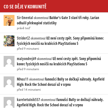
CO SE DĚJE V KOMUNITĚ
Sir-Emental
Baldur's Gate 3 slaví tři roky. Larian
okomentoval
odhalil překvapivé statistiky
právě teď
StriderCZ
Už není cesty zpět. Sony připomíná konec
okomentoval
fyzických nosičů na krabicích PlayStationu 5
před 9 minutami
malyondrej69
Už není cesty zpět. Sony připomíná
okomentoval
konec fyzických nosičů na krabicích PlayStationu 5
před 9 minutami
N0vas11
Fanoušci Bully se dočkají náhrady. Agefield
okomentoval
High: Rock the School dorazí už v srpnu
před 14 minutami
karelvrtulnik557
Fanoušci Bully se dočkají náhrady.
okomentoval
Agefield High: Rock the School dorazí už v srpnu