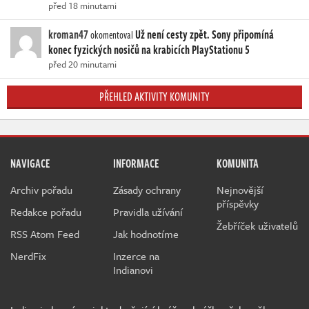
před 18 minutami
kroman47
Už není cesty zpět. Sony připomíná
okomentoval
konec fyzických nosičů na krabicích PlayStationu 5
před 20 minutami
PŘEHLED AKTIVITY KOMUNITY
NAVIGACE
INFORMACE
KOMUNITA
Archiv pořadu
Zásady ochrany
Nejnovější
příspěvky
Redakce pořadu
Pravidla užívání
Žebříček uživatelů
RSS Atom Feed
Jak hodnotíme
NerdFix
Inzerce na
Indianovi