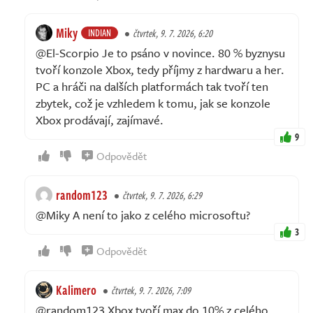
Miky
INDIAN
čtvrtek, 9. 7. 2026, 6:20
@El-Scorpio Je to psáno v novince. 80 % byznysu
tvoří konzole Xbox, tedy příjmy z hardwaru a her.
PC a hráči na dalších platformách tak tvoří ten
zbytek, což je vzhledem k tomu, jak se konzole
Xbox prodávají, zajímavé.
9
Odpovědět
random123
čtvrtek, 9. 7. 2026, 6:29
@Miky A není to jako z celého microsoftu?
3
Odpovědět
Kalimero
čtvrtek, 9. 7. 2026, 7:09
@random123 Xbox tvoří max do 10% z celého