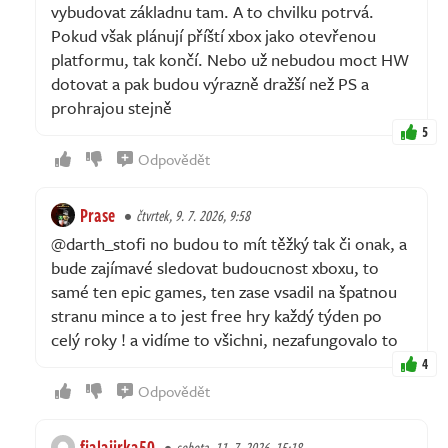
vybudovat základnu tam. A to chvilku potrvá.
Pokud však plánují příští xbox jako otevřenou
platformu, tak končí. Nebo už nebudou moct HW
dotovat a pak budou výrazně dražší než PS a
prohrajou stejně
5
Odpovědět
Prase
čtvrtek, 9. 7. 2026, 9:58
@darth_stofi no budou to mít těžký tak či onak, a
bude zajímavé sledovat budoucnost xboxu, to
samé ten epic games, ten zase vsadil na špatnou
stranu mince a to jest free hry každý týden po
celý roky ! a vidíme to všichni, nezafungovalo to
4
Odpovědět
fialajirka50
sobota, 11. 7. 2026, 15:18