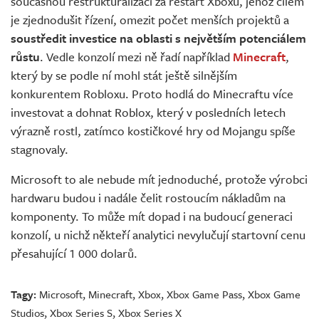
současnou restrukturalizaci za restart Xboxu, jehož cílem
je zjednodušit řízení, omezit počet menších projektů a
soustředit investice na oblasti s největším potenciálem
růstu
. Vedle konzolí mezi ně řadí například
Minecraft
,
který by se podle ní mohl stát ještě silnějším
konkurentem Robloxu. Proto hodlá do Minecraftu více
investovat a dohnat Roblox, který v posledních letech
výrazně rostl, zatímco kostičkové hry od Mojangu spíše
stagnovaly.
Microsoft to ale nebude mít jednoduché, protože výrobci
hardwaru budou i nadále čelit rostoucím nákladům na
komponenty. To může mít dopad i na budoucí generaci
konzolí, u nichž někteří analytici nevylučují startovní cenu
přesahující 1 000 dolarů.
Tagy:
Microsoft
,
Minecraft
,
Xbox
,
Xbox Game Pass
,
Xbox Game
Studios
,
Xbox Series S
,
Xbox Series X