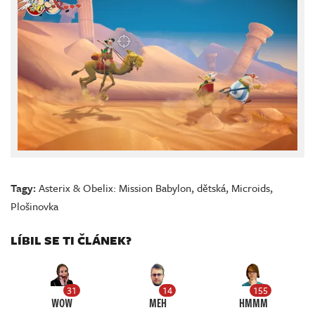
Tagy:
Asterix & Obelix: Mission Babylon
,
dětská
,
Microids
,
Plošinovka
LÍBIL SE TI ČLÁNEK?
31
14
155
WOW
MEH
HMMM