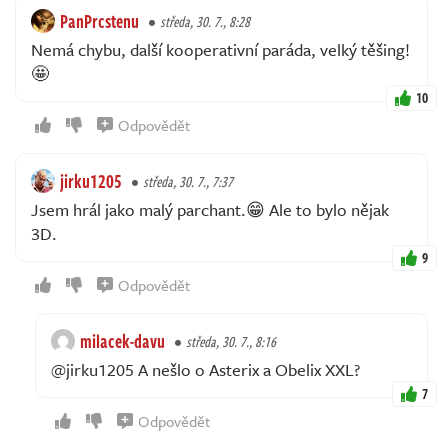
PanPrcstenu
středa, 30. 7., 8:28
Nemá chybu, další kooperativní paráda, velký těšing!
🤩
10
Odpovědět
jirku1205
středa, 30. 7., 7:37
Jsem hrál jako malý parchant.😁 Ale to bylo nějak
3D.
9
Odpovědět
milacek-davu
středa, 30. 7., 8:16
@jirku1205 A nešlo o Asterix a Obelix XXL?
7
Odpovědět