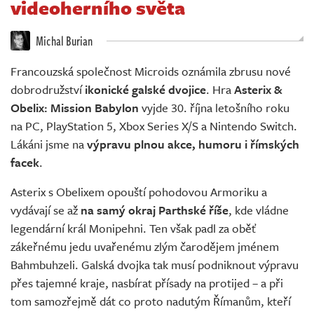
videoherního světa
Živě
Michal Burian
Francouzská společnost Microids oznámila zbrusu nové
dobrodružství
ikonické galské dvojice
. Hra
Asterix &
Obelix: Mission Babylon
vyjde 30. října letošního roku
na PC, PlayStation 5, Xbox Series X/S a Nintendo Switch.
Lákáni jsme na
výpravu plnou akce, humoru i římských
facek
.
Asterix s Obelixem opouští pohodovou Armoriku a
vydávají se až
na samý okraj Parthské říše
, kde vládne
legendární král Monipehni. Ten však padl za oběť
zákeřnému jedu uvařenému zlým čarodějem jménem
Bahmbuhzeli. Galská dvojka tak musí podniknout výpravu
přes tajemné kraje, nasbírat přísady na protijed – a při
tom samozřejmě dát co proto nadutým Římanům, kteří