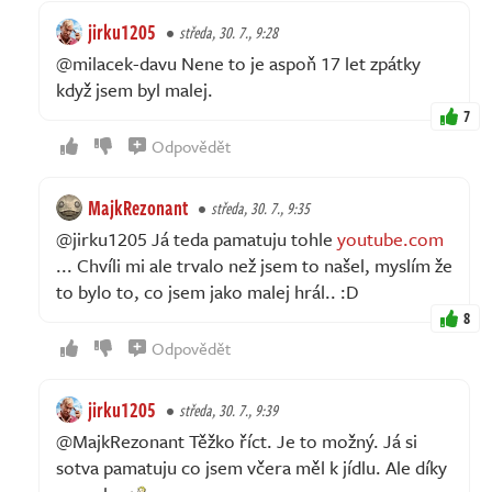
jirku1205
středa, 30. 7., 9:28
@milacek-davu Nene to je aspoň 17 let zpátky
když jsem byl malej.
7
Odpovědět
MajkRezonant
středa, 30. 7., 9:35
@jirku1205 Já teda pamatuju tohle
youtube.com
... Chvíli mi ale trvalo než jsem to našel, myslím že
to bylo to, co jsem jako malej hrál.. :D
8
Odpovědět
jirku1205
středa, 30. 7., 9:39
@MajkRezonant Těžko říct. Je to možný. Já si
sotva pamatuju co jsem včera měl k jídlu. Ale díky