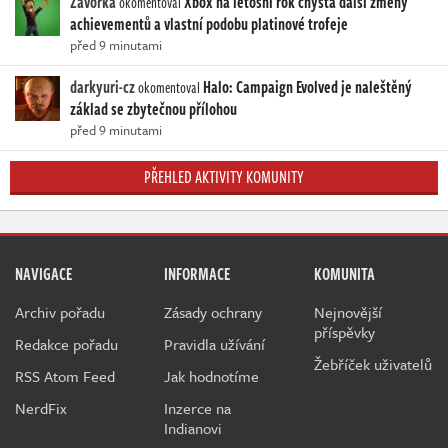
Zavorka
Xbox na letošní rok chystá další změny
okomentoval
achievementů a vlastní podobu platinové trofeje
před 9 minutami
darkyuri-cz
Halo: Campaign Evolved je naleštěný
okomentoval
základ se zbytečnou přílohou
před 9 minutami
PŘEHLED AKTIVITY KOMUNITY
NAVIGACE
INFORMACE
KOMUNITA
Archiv pořadu
Zásady ochrany
Nejnovější
příspěvky
Redakce pořadu
Pravidla užívání
Žebříček uživatelů
RSS Atom Feed
Jak hodnotíme
NerdFix
Inzerce na
Indianovi