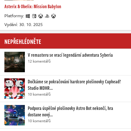
Asterix & Obelix: Mission Babylon
Platformy:
Vydání: 30. 10. 2025
NEPŘEHLÉDNĚTE
V remasteru se vrací legendární adventura Syberia
12 komentářů
Dočkáme se pokračování hardcore plošinovky Cuphead?
Studio MDHR…
10 komentářů
Podpora úspěšné plošinovky Astro Bot nekončí, hra
dostane nový…
10 komentářů