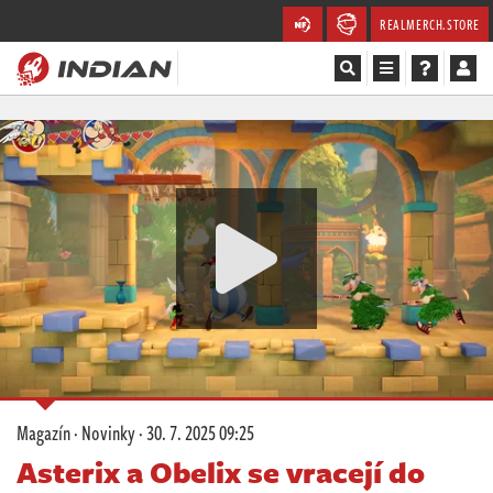
REALMERCH.STORE
Magazín
Recenze
Videa
Soutěže
Databáze
Komunita
Magazín
·
Novinky
·
30. 7. 2025 09:25
Redakce
Asterix a Obelix se vracejí do