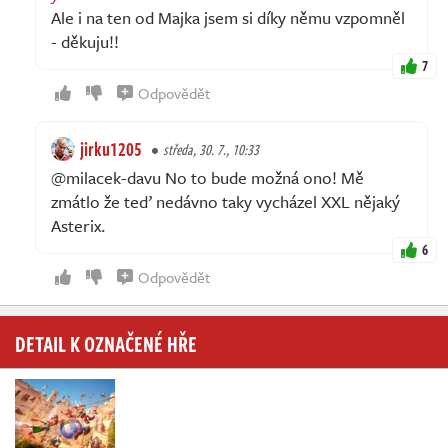
Ale i na ten od Majka jsem si díky němu vzpomněl
- děkuju!!
7
Odpovědět
jirku1205
středa, 30. 7., 10:33
@milacek-davu No to bude možná ono! Mě
zmátlo že teď nedávno taky vycházel XXL nějaký
Asterix.
6
Odpovědět
DETAIL K OZNAČENÉ HŘE