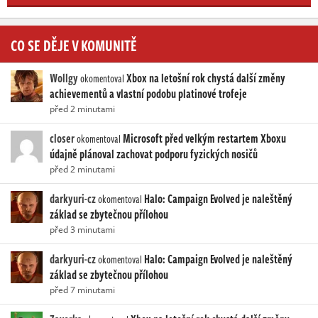
CO SE DĚJE V KOMUNITĚ
Wollgy
Xbox na letošní rok chystá další změny
okomentoval
achievementů a vlastní podobu platinové trofeje
před 2 minutami
closer
Microsoft před velkým restartem Xboxu
okomentoval
údajně plánoval zachovat podporu fyzických nosičů
před 2 minutami
darkyuri-cz
Halo: Campaign Evolved je naleštěný
okomentoval
základ se zbytečnou přílohou
před 3 minutami
darkyuri-cz
Halo: Campaign Evolved je naleštěný
okomentoval
základ se zbytečnou přílohou
před 7 minutami