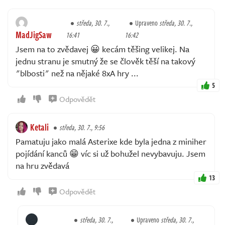
středa, 30. 7.,
Upraveno
středa, 30. 7.,
MadJigSaw
16:41
16:42
Jsem na to zvědavej 😀 kecám těšing velikej. Na
jednu stranu je smutný že se člověk těší na takový
"blbosti" než na nějaké 8xA hry ...
5
Odpovědět
Ketali
středa, 30. 7., 9:56
Pamatuju jako malá Asterixe kde byla jedna z miniher
pojídání kanců 😁 víc si už bohužel nevybavuju. Jsem
na hru zvědavá
13
Odpovědět
středa, 30. 7.,
Upraveno
středa, 30. 7.,