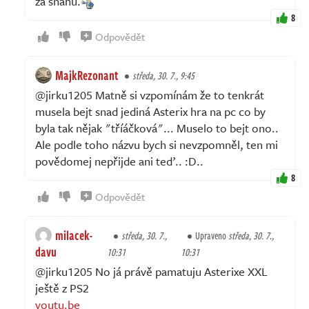
za snahu.
8
Odpovědět
MajkRezonant
středa, 30. 7., 9:45
@jirku1205 Matně si vzpomínám že to tenkrát
musela bejt snad jediná Asterix hra na pc co by
byla tak nějak "tříáčková"... Muselo to bejt ono..
Ale podle toho názvu bych si nevzpomněl, ten mi
povědomej nepřijde ani teď.. :D..
8
Odpovědět
milacek-
středa, 30. 7.,
Upraveno
středa, 30. 7.,
davu
10:31
10:31
@jirku1205 No já právě pamatuju Asterixe XXL
ještě z PS2
youtu.be