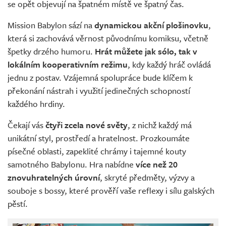
se opět objevují na špatném místě ve špatný čas.
Mission Babylon sází na
dynamickou akční plošinovku
,
která si zachovává věrnost původnímu komiksu, včetně
špetky drzého humoru.
Hrát můžete jak sólo, tak v
lokálním kooperativním režimu
, kdy každý hráč ovládá
jednu z postav. Vzájemná spolupráce bude klíčem k
překonání nástrah i využití jedinečných schopností
každého hrdiny.
Čekají vás
čtyři zcela nové světy
, z nichž každý má
unikátní styl, prostředí a hratelnost. Prozkoumáte
písečné oblasti, zapeklité chrámy i tajemné kouty
samotného Babylonu. Hra nabídne
více než 20
znovuhratelných úrovní
, skryté předměty, výzvy a
souboje s bossy, které prověří vaše reflexy i sílu galských
pěstí.