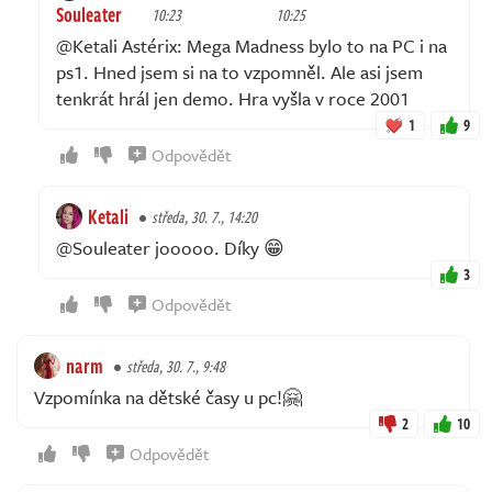
Souleater
10:23
10:25
@Ketali Astérix: Mega Madness bylo to na PC i na
ps1. Hned jsem si na to vzpomněl. Ale asi jsem
tenkrát hrál jen demo. Hra vyšla v roce 2001
1
9
Odpovědět
Ketali
středa, 30. 7., 14:20
@Souleater jooooo. Díky 😁
3
Odpovědět
narm
středa, 30. 7., 9:48
Vzpomínka na dětské časy u pc!🤗
2
10
Odpovědět