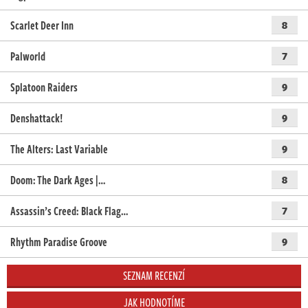
Scarlet Deer Inn
8
Palworld
7
Splatoon Raiders
9
Denshattack!
9
The Alters: Last Variable
9
Doom: The Dark Ages |…
8
Assassin’s Creed: Black Flag…
7
Rhythm Paradise Groove
9
SEZNAM RECENZÍ
JAK HODNOTÍME