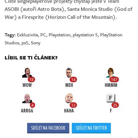
Čistě singleplayerové projekty chystají ještě v Team
ASOBI (autoři Astro Bota), Santa Monica Studio (God of
War) a Firesprite (Horizon Call of the Mountain).
Tagy:
Exkluzivita
,
PC
,
Playstation
,
playstation 5
,
PlayStation
Studios
,
ps5
,
Sony
LÍBIL SE TI ČLÁNEK?
18
14
147
WOW
MEH
HMMM
4
12
25
ARRGG
HAHA
F
SDÍLET NA FACEBOOK
SDÍLET NA TWITTER