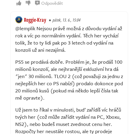
Odpovědět
Reggie-Kray
pátek, 13. 6., 15:04
@lemplik Nejsou právě možná z důvodu vydání až
rok a víc po normálním vydání. Těch her vychází
tolik, že to ty lidi pak po 3 letech od vydání na
konzoli už ani nezajímá.
PS5 se prodává dobře. Problém je, že prodáš 100
milionů konzolí, ale nejhranější exkluzivní hra dá
"jen" 30 milionů. TLOU 2 (což považuji za jednu z
nejlepších her co PS nabízí) prodalo dokonce pod
20 milionů kusů (pokud má někdo lepší čísla tak
mě opravte).
Už jsem to říkal v minulosti, buď zařídíš víc hráčů
tvých her (což může zařídit vydání na PC, Xboxu,
NS2), nebo budeš muset zvednout cenu her.
Rozpočty her neustále rostou, ale ty prodeje