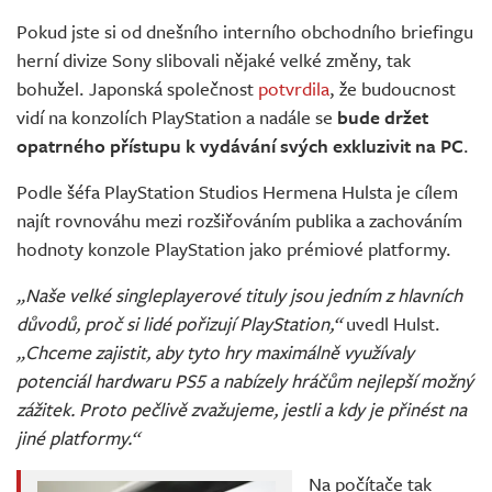
Živě
Pokud jste si od dnešního interního obchodního briefingu
herní divize Sony slibovali nějaké velké změny, tak
bohužel. Japonská společnost
potvrdila
, že budoucnost
vidí na konzolích PlayStation a nadále se
bude držet
opatrného přístupu k vydávání svých exkluzivit na PC
.
Podle šéfa PlayStation Studios Hermena Hulsta je cílem
najít rovnováhu mezi rozšiřováním publika a zachováním
hodnoty konzole PlayStation jako prémiové platformy.
„Naše velké singleplayerové tituly jsou jedním z hlavních
důvodů, proč si lidé pořizují PlayStation,“
uvedl Hulst.
„Chceme zajistit, aby tyto hry maximálně využívaly
potenciál hardwaru PS5 a nabízely hráčům nejlepší možný
zážitek. Proto pečlivě zvažujeme, jestli a kdy je přinést na
jiné platformy.“
Na počítače tak