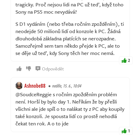
tragicky. Proč nejsou lidi na PC už teď, když toho
Sony na PS5 moc nevydává?
S D1 vydáním (nebo třeba ročním zpožděním), ti
neodejde 50 milionů lidí od konzole k PC. Žádná
dlouhodobá základna platících se nerozpadne.
Samozřejmě sem tam někdo přejde k PC, ale to
se děje už teď, kdy Sony těch her moc nemá.
2
Odpovědět
Ashnobe88
neděle, 15. 6., 10:04
@SoudceReggie s ročním zpožděním problém
není. Horší by bylo day 1. Neříkám že by přešli
všichni ale jde spíš o to nalákat ty z PC aby koupily
také konzoli. Je spousta lidí co prostě nehodlá
čekat ten rok. A o to jde
1