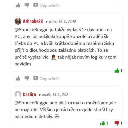
Odpovědět
Ashnobe88
pátek, 13. 6., 22:40
@SoudceReggie jo takže vydat vše day one i na
PC, aby lidi nelákala koupě konzole a raději šli
třeba do PC a kvůli krátkodobému malému zisku
přijít o dlouhodobou základnu platících. To se
určitě vyplatí víc.
tak nějak nevím logiku v tom
nevidím
1
Odpovědět
Dazlirn
neděle, 15. 6., 8:02
@SoudceReggie ano platforma to možná ano,ale
ne majitele. Většina je ráda že rozjede starší hry
na medium detaily. 🤣
1
1