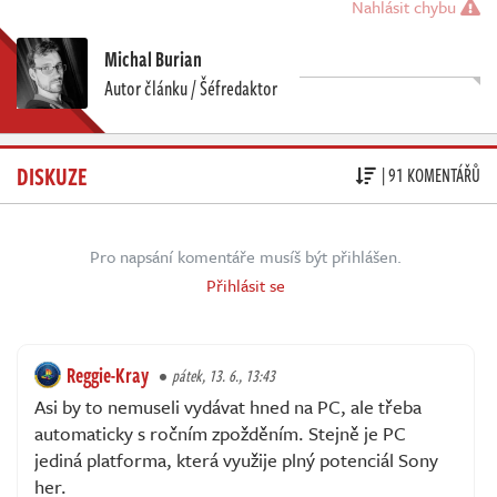
Nahlásit chybu
Michal Burian
Autor článku / Šéfredaktor
DISKUZE
| 91 KOMENTÁŘŮ
Pro napsání komentáře musíš být přihlášen.
Přihlásit se
Reggie-Kray
pátek, 13. 6., 13:43
Asi by to nemuseli vydávat hned na PC, ale třeba
automaticky s ročním zpožděním. Stejně je PC
jediná platforma, která využije plný potenciál Sony
her.