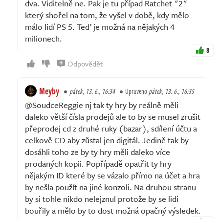
dva. Viditelně ne. Pak je tu případ Ratchet "2"
který shořel na tom, že vyšel v době, kdy mělo
málo lidí PS 5. Teď je možná na nějakých 4
milionech.
8
Odpovědět
Meyby
pátek, 13. 6., 16:34
Upraveno
pátek, 13. 6., 16:35
@SoudceReggie nj tak ty hry by reálně měli
daleko větší čísla prodejů ale to by se musel zrušit
přeprodej cd z druhé ruky (bazar), sdílení účtu a
celkově CD aby zůstal jen digitál. Jedině tak by
dosáhli toho ze by ty hry měli daleko více
prodaných kopii. Popřípadě opatřit ty hry
nějakým ID které by se vázalo přímo na účet a hra
by nešla použít na jiné konzoli. Na druhou stranu
by si tohle nikdo nelejznul protože by se lidi
bouřily a mělo by to dost možná opačný výsledek.