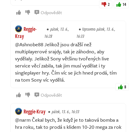
2
14
Odpovědět
Reggie-
pátek, 13. 6.,
Upraveno
pátek, 13. 6.,
Kray
16:28
16:33
@Ashnobe88 Jelikož jsou dražší než
multiplayerové srajdy, tak je záhodno, aby
vydělaly. Jelikož Sony většinu tvořených live
service věcí zabila, tak jim musí vydělat i ty
singleplayer hry. Čím víc se jich hned prodá, tím
na tom Sony víc vydělá.
8
Odpovědět
Reggie-Kray
pátek, 13. 6., 16:33
@narm Čekal bych, že když je to taková bomba a
hra roku, tak to prodá s klidem 10-20 mega za rok