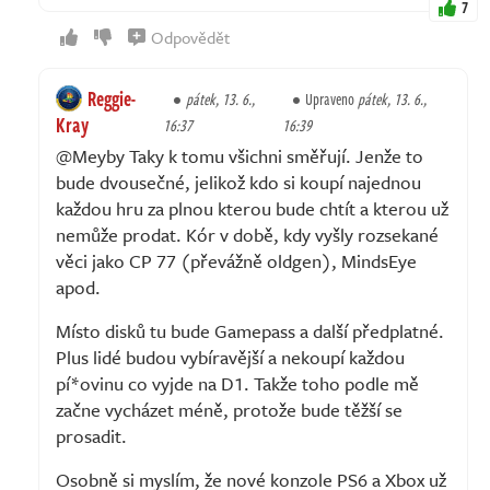
7
Odpovědět
Reggie-
pátek, 13. 6.,
Upraveno
pátek, 13. 6.,
Kray
16:37
16:39
@Meyby Taky k tomu všichni směřují. Jenže to
bude dvousečné, jelikož kdo si koupí najednou
každou hru za plnou kterou bude chtít a kterou už
nemůže prodat. Kór v době, kdy vyšly rozsekané
věci jako CP 77 (převážně oldgen), MindsEye
apod.
Místo disků tu bude Gamepass a další předplatné.
Plus lidé budou vybíravější a nekoupí každou
pí*ovinu co vyjde na D1. Takže toho podle mě
začne vycházet méně, protože bude těžší se
prosadit.
Osobně si myslím, že nové konzole PS6 a Xbox už