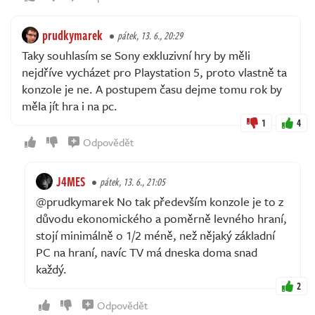
prudkymarek
pátek, 13. 6., 20:29
Taky souhlasím se Sony exkluzivní hry by měli
nejdříve vycházet pro Playstation 5, proto vlastně ta
konzole je ne. A postupem času dejme tomu rok by
měla jít hra i na pc.
1
4
Odpovědět
J4MES
pátek, 13. 6., 21:05
@prudkymarek No tak především konzole je to z
důvodu ekonomického a poměrně levného hraní,
stojí minimálně o 1/2 méně, než nějaký základní
PC na hraní, navíc TV má dneska doma snad
každý.
2
Odpovědět