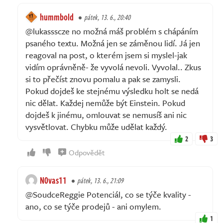
hummbold
pátek, 13. 6., 20:40
@lukassscze no možná máš problém s chápáním
psaného textu. Možná jen se záměnou lidí. Já jen
reagoval na post, o kterém jsem si myslel-jak
vidím oprávněně- že vyvolá nevoli. Vyvolal.. Zkus
si to přečíst znovu pomalu a pak se zamysli.
Pokud dojdeš ke stejnému výsledku holt se nedá
nic dělat. Každej nemůže být Einstein. Pokud
dojdeš k jinému, omlouvat se nemusíš ani nic
vysvětlovat. Chybku může udělat každý.
2
3
Odpovědět
N0vas11
pátek, 13. 6., 21:09
@SoudceReggie Potenciál, co se týče kvality -
ano, co se týče prodejů - ani omylem.
1