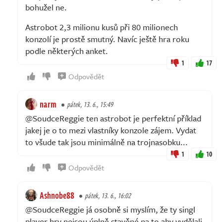
bohužel ne.
Astrobot 2,3 milionu kusů při 80 milionech
konzolí je prostě smutný. Navíc ještě hra roku
podle některých anket.
1
17
Odpovědět
narm
pátek, 13. 6., 15:49
@SoudceReggie ten astrobot je perfektní příklad
jakej je o to mezi vlastníky konzole zájem. Vydat
to všude tak jsou minimálně na trojnasobku...
1
10
Odpovědět
Ashnobe88
pátek, 13. 6., 16:02
@SoudceReggie já osobně si myslím, že ty singl
player hry nejsou úplně stavěné na to aby vydělali