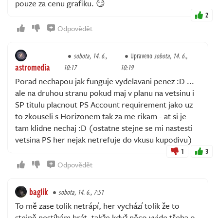
pouze za cenu grafiku. 😏
2
Odpovědět
sobota, 14. 6.,
Upraveno
sobota, 14. 6.,
astromedia
10:17
10:19
Porad nechapou jak funguje vydelavani penez :D ...
ale na druhou stranu pokud maj v planu na vetsinu i
SP titulu placnout PS Account requirement jako uz
to zkouseli s Horizonem tak za me rikam - at si je
tam klidne nechaj :D (ostatne stejne se mi nastesti
vetsina PS her nejak netrefuje do vkusu kupodivu)
1
3
Odpovědět
baglik
sobota, 14. 6., 7:51
To mě zase tolik netrápí, her vychází tolik že to
stejně nestíhám hrát, takže když něco vyjde třeba o