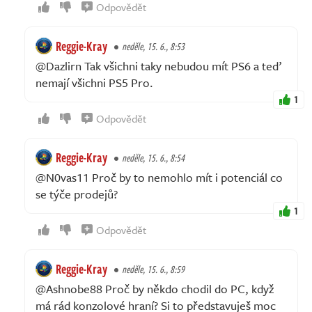
Odpovědět
Reggie-Kray
neděle, 15. 6., 8:53
@Dazlirn Tak všichni taky nebudou mít PS6 a teď
nemají všichni PS5 Pro.
1
Odpovědět
Reggie-Kray
neděle, 15. 6., 8:54
@N0vas11 Proč by to nemohlo mít i potenciál co
se týče prodejů?
1
Odpovědět
Reggie-Kray
neděle, 15. 6., 8:59
@Ashnobe88 Proč by někdo chodil do PC, když
má rád konzolové hraní? Si to představuješ moc