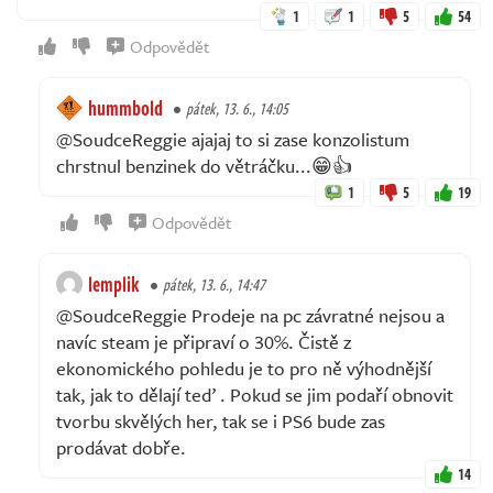
1
1
5
54
Odpovědět
hummbold
pátek, 13. 6., 14:05
@SoudceReggie ajajaj to si zase konzolistum
chrstnul benzinek do větráčku...😁👍
1
5
19
Odpovědět
lemplik
pátek, 13. 6., 14:47
@SoudceReggie Prodeje na pc závratné nejsou a
navíc steam je připraví o 30%. Čistě z
ekonomického pohledu je to pro ně výhodnější
tak, jak to dělají teď . Pokud se jim podaří obnovit
tvorbu skvělých her, tak se i PS6 bude zas
prodávat dobře.
14