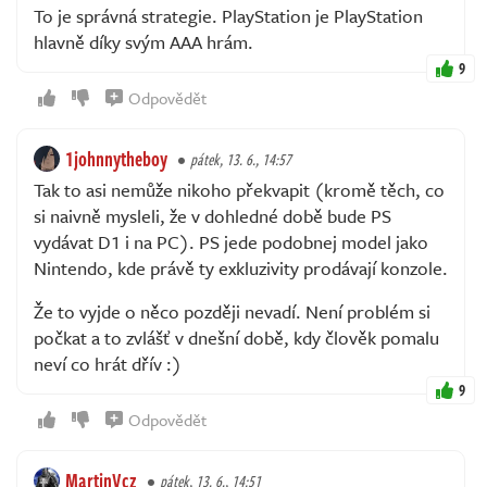
To je správná strategie. PlayStation je PlayStation
hlavně díky svým AAA hrám.
9
Odpovědět
1johnnytheboy
pátek, 13. 6., 14:57
Tak to asi nemůže nikoho překvapit (kromě těch, co
si naivně mysleli, že v dohledné době bude PS
vydávat D1 i na PC). PS jede podobnej model jako
Nintendo, kde právě ty exkluzivity prodávají konzole.
Že to vyjde o něco později nevadí. Není problém si
počkat a to zvlášť v dnešní době, kdy člověk pomalu
neví co hrát dřív :)
9
Odpovědět
MartinVcz
pátek, 13. 6., 14:51