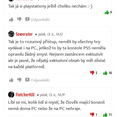
Tak já si playstationy ještě chvilku nechám :-)
9
Odpovědět
Sewerator
pátek, 13. 6., 14:32
Tak je to rozumný přístup, neměli by všechny hry
vydávat i na PC, jelikož to by ta konzole PS5 neměla
opravdu žádný smysl. Nejsem zastáncem exkluzivit
ale je jasné, že nějaký exkluzivní obsah by měl zůstat
na každé platformě.
5
10
Odpovědět
FletcherHill
pátek, 13. 6., 14:29
Líbí se mi, kolik lidí si myslí, že člověk mající konzoli
nemá doma PC nebo že na PC nehraje.
1
11