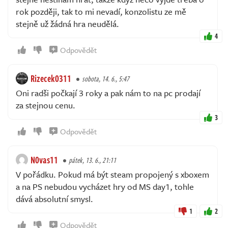
rok později, tak to mi nevadí, konzolistu ze mě
stejně už žádná hra neudělá.
4
Odpovědět
Rizecek0311
sobota, 14. 6., 5:47
Oni radši počkají 3 roky a pak nám to na pc prodají
za stejnou cenu.
3
Odpovědět
N0vas11
pátek, 13. 6., 21:11
V pořádku. Pokud má být steam propojený s xboxem
a na PS nebudou vycházet hry od MS day1, tohle
dává absolutní smysl.
1
2
Odpovědět