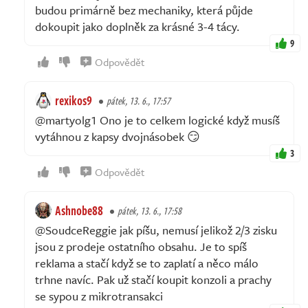
budou primárně bez mechaniky, která půjde
dokoupit jako doplněk za krásné 3-4 tácy.
9
Odpovědět
rexikos9
pátek, 13. 6., 17:57
@martyolg1 Ono je to celkem logické když musíš
vytáhnou z kapsy dvojnásobek 😏
3
Odpovědět
Ashnobe88
pátek, 13. 6., 17:58
@SoudceReggie jak píšu, nemusí jelikož 2/3 zisku
jsou z prodeje ostatního obsahu. Je to spíš
reklama a stačí když se to zaplatí a něco málo
trhne navíc. Pak už stačí koupit konzoli a prachy
se sypou z mikrotransakci