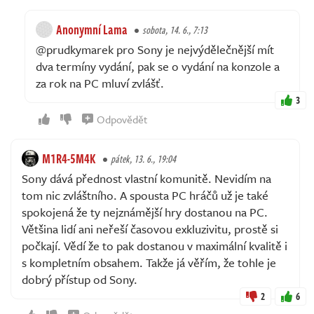
Anonymní Lama
sobota, 14. 6., 7:13
@prudkymarek pro Sony je nejvýdělečnější mít
dva termíny vydání, pak se o vydání na konzole a
za rok na PC mluví zvlášť.
3
Odpovědět
M1R4-5M4K
pátek, 13. 6., 19:04
Sony dává přednost vlastní komunitě. Nevidím na
tom nic zvláštního. A spousta PC hráčů už je také
spokojená že ty nejznámější hry dostanou na PC.
Většina lidí ani neřeší časovou exkluzivitu, prostě si
počkají. Vědí že to pak dostanou v maximální kvalitě i
s kompletním obsahem. Takže já věřím, že tohle je
dobrý přístup od Sony.
2
6