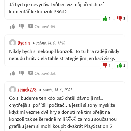
Já bych je nevydával vůbec viz můj předchozí
komentář ke konzoli PS6:D
1
2
Odpovědět
Dydrin
sobota, 14. 6., 17:10
Nikdy bych si nekoupil konzoli. To tu hra raději nikdy
nebudu hrát. Celá tahle strategie jim jen kazí zisky.
1
2
Odpovědět
zemek278
sobota, 14. 6., 15:01
Co si budeme ten kdo ps5 chtěl dávno jí má..
chytřejší si pořídili počítač.. a jestli si sony myslí že
když mi vezme dvě hry a donutí mě tím přejít na
konzoli tak se šeredně milí 🤣🤣 za mou současnou
grafiku jsem si mohl koupit dvakrát PlayStation 5