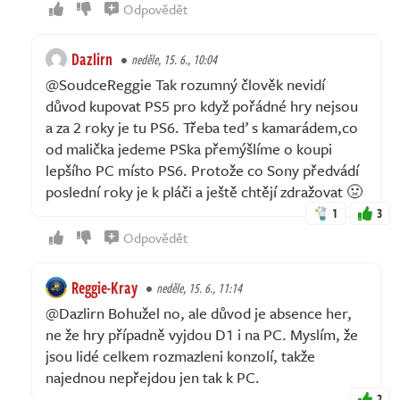
Odpovědět
Dazlirn
neděle, 15. 6., 10:04
@SoudceReggie Tak rozumný člověk nevidí
důvod kupovat PS5 pro když pořádné hry nejsou
a za 2 roky je tu PS6. Třeba teď s kamarádem,co
od malička jedeme PSka přemýšlíme o koupi
lepšího PC místo PS6. Protože co Sony předvádí
poslední roky je k pláči a ještě chtějí zdražovat 🤢
1
3
Odpovědět
Reggie-Kray
neděle, 15. 6., 11:14
@Dazlirn Bohužel no, ale důvod je absence her,
ne že hry případně vyjdou D1 i na PC. Myslím, že
jsou lidé celkem rozmazleni konzolí, takže
najednou nepřejdou jen tak k PC.
2