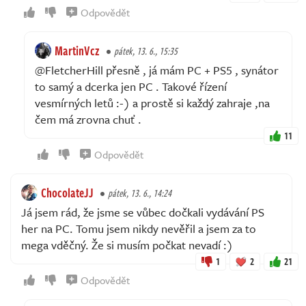
Odpovědět
MartinVcz
pátek, 13. 6., 15:35
@FletcherHill přesně , já mám PC + PS5 , synátor
to samý a dcerka jen PC . Takové řízení
vesmírných letů :-) a prostě si každý zahraje ,na
čem má zrovna chuť .
11
Odpovědět
ChocolateJJ
pátek, 13. 6., 14:24
Já jsem rád, že jsme se vůbec dočkali vydávání PS
her na PC. Tomu jsem nikdy nevěřil a jsem za to
mega vděčný. Že si musím počkat nevadí :)
1
2
21
Odpovědět