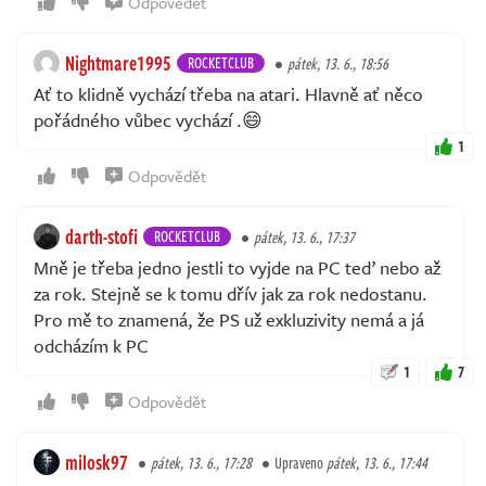
Odpovědět
Nightmare1995
ROCKETCLUB
pátek, 13. 6., 18:56
Ať to klidně vychází třeba na atari. Hlavně ať něco
pořádného vůbec vychází .😄
1
Odpovědět
darth-stofi
ROCKETCLUB
pátek, 13. 6., 17:37
Mně je třeba jedno jestli to vyjde na PC teď nebo až
za rok. Stejně se k tomu dřív jak za rok nedostanu.
Pro mě to znamená, že PS už exkluzivity nemá a já
odcházím k PC
1
7
Odpovědět
milosk97
pátek, 13. 6., 17:28
Upraveno
pátek, 13. 6., 17:44