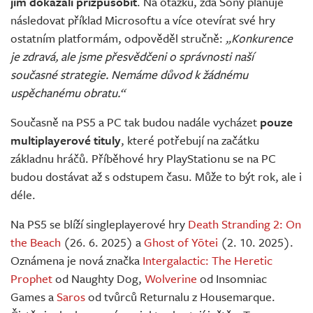
jim dokázali přizpůsobit
. Na otázku, zda Sony plánuje
následovat příklad Microsoftu a více otevírat své hry
ostatním platformám, odpověděl stručně:
„Konkurence
je zdravá, ale jsme přesvědčeni o správnosti naší
současné strategie. Nemáme důvod k žádnému
uspěchanému obratu.“
Současně na PS5 a PC tak budou nadále vycházet
pouze
multiplayerové tituly
, které potřebují na začátku
základnu hráčů. Příběhové hry PlayStationu se na PC
budou dostávat až s odstupem času. Může to být rok, ale i
déle.
Na PS5 se blíží singleplayerové hry
Death Stranding 2: On
the Beach
(26. 6. 2025) a
Ghost of Yōtei
(2. 10. 2025).
Oznámena je nová značka
Intergalactic: The Heretic
Prophet
od Naughty Dog,
Wolverine
od Insomniac
Games a
Saros
od tvůrců Returnalu z Housemarque.