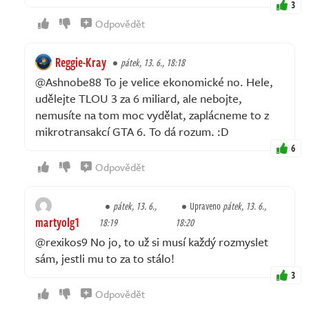
3
Odpovědět
Reggie-Kray
pátek, 13. 6., 18:18
@Ashnobe88 To je velice ekonomické no. Hele,
udělejte TLOU 3 za 6 miliard, ale nebojte,
nemusíte na tom moc vydělat, zaplácneme to z
mikrotransakcí GTA 6. To dá rozum. :D
6
Odpovědět
pátek, 13. 6.,
Upraveno
pátek, 13. 6.,
martyolg1
18:19
18:20
@rexikos9 No jo, to už si musí každý rozmyslet
sám, jestli mu to za to stálo!
3
Odpovědět