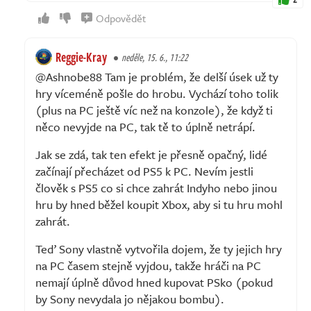
Odpovědět
Reggie-Kray
neděle, 15. 6., 11:22
@Ashnobe88 Tam je problém, že delší úsek už ty
hry víceméně pošle do hrobu. Vychází toho tolik
(plus na PC ještě víc než na konzole), že když ti
něco nevyjde na PC, tak tě to úplně netrápí.
Jak se zdá, tak ten efekt je přesně opačný, lidé
začínají přecházet od PS5 k PC. Nevím jestli
člověk s PS5 co si chce zahrát Indyho nebo jinou
hru by hned běžel koupit Xbox, aby si tu hru mohl
zahrát.
Teď Sony vlastně vytvořila dojem, že ty jejich hry
na PC časem stejně vyjdou, takže hráči na PC
nemají úplně důvod hned kupovat PSko (pokud
by Sony nevydala jo nějakou bombu).