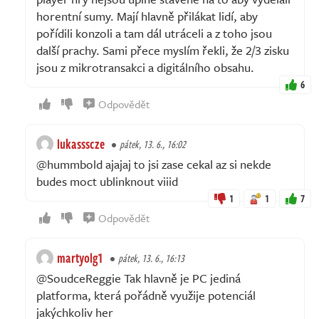
horentní sumy. Mají hlavně přilákat lidí, aby
pořídili konzoli a tam dál utráceli a z toho jsou
další prachy. Sami přece myslím řekli, že 2/3 zisku
jsou z mikrotransakci a digitálního obsahu.
6
Odpovědět
lukassscze
pátek, 13. 6., 16:02
@hummbold ajajaj to jsi zase cekal az si nekde
budes moct ublinknout viiid
1
1
7
Odpovědět
martyolg1
pátek, 13. 6., 16:13
@SoudceReggie Tak hlavně je PC jediná
platforma, která pořádně využije potenciál
jakýchkoliv her