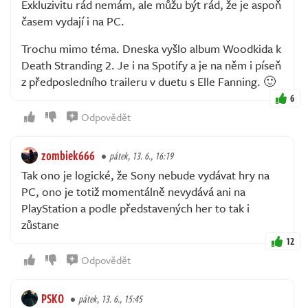
Exkluzivitu rád nemám, ale můžu být rád, že je aspoň
časem vydají i na PC.
Trochu mimo téma. Dneska vyšlo album Woodkida k
Death Stranding 2. Je i na Spotify a je na něm i píseň
z předposledního traileru v duetu s Elle Fanning. 🙂
6
Odpovědět
zombiek666
pátek, 13. 6., 16:19
Tak ono je logické, že Sony nebude vydávat hry na
PC, ono je totiž momentálně nevydává ani na
PlayStation a podle představených her to tak i
zůstane
12
Odpovědět
PSKO
pátek, 13. 6., 15:45