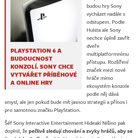
budou hry Sony
vycházet nadále s
odstupem. Podle
Hulsta ale Sony
nechce úplně zavřít
dveře
PLAYSTATION 6 A
multiplatformnímu
BUDOUCNOST
přístupu. Rozšíření
KONZOLÍ. SONY CHCE
značek mezi nové
VYTVÁŘET PŘÍBĚHOVÉ
hráče mimo
A ONLINE HRY
ekosystém konzole
podle něj dává
smysl, ale jen pokud bude mít jasnou strategii a přínos i
pro samotnou značku PlayStation.
Šéf Sony Interactive Entertainment Hideaki Nišino pak
doplnil, že
pečlivě sledují chování a zvyky hráčů, aby se