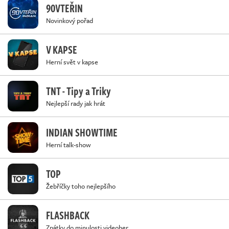
90VTEŘIN
Novinkový pořad
V KAPSE
Herní svět v kapse
TNT - Tipy a Triky
Nejlepší rady jak hrát
INDIAN SHOWTIME
Herní talk-show
TOP
Žebříčky toho nejlepšího
FLASHBACK
Zpátky do minulosti videoher