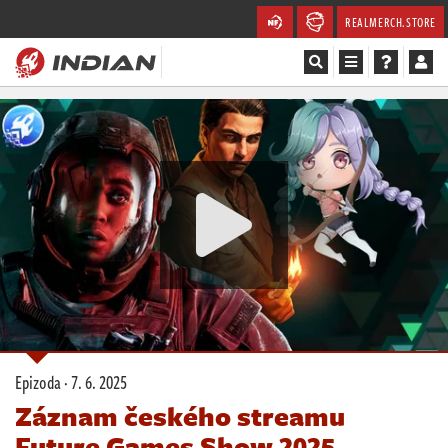
REALMERCH.STORE
Magazín
Recenze
Videa
Soutěže
Databáze
Komunita
Epizoda ·
7. 6. 2025
Redakce
Záznam českého streamu
Future Games Show 2025,