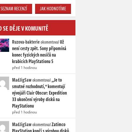
SEZNAM RECENZÍ
JAK HODNOTÍME
O SE DĚJE V KOMUNITĚ
Ruzova-bakterie
Už
okomentoval
není cesty zpět. Sony připomíná
konec fyzických nosičů na
krabicích PlayStationu 5
před 1 hodinou
MadJigSaw
„Je to
okomentoval
smutné rozhodnutí,“ komentují
vývojáři Clair Obscur: Expedition
33 ukončení výroby disků na
PlayStationu
před 1 hodinou
MadJigSaw
Zatímco
okomentoval
PlayStation končí s výrobou disků,