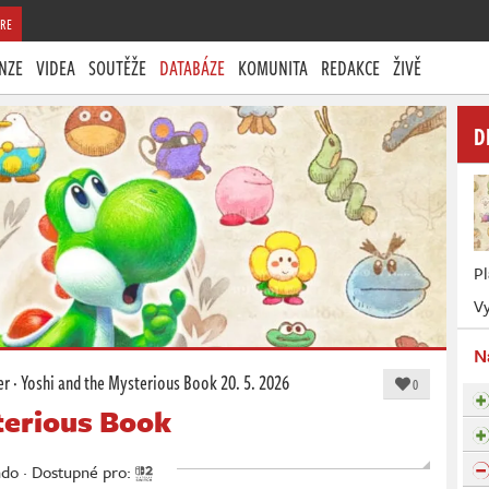
RE
NZE
VIDEA
SOUTĚŽE
DATABÁZE
KOMUNITA
REDAKCE
ŽIVĚ
D
P
Vy
N
er
·
Yoshi and the Mysterious Book
20. 5. 2026
0
terious Book
ndo · Dostupné pro: