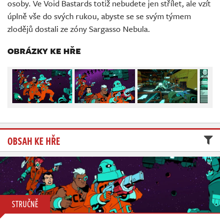
osoby. Ve Void Bastards totiž nebudete jen střílet, ale vzít
Živě
úplně vše do svých rukou, abyste se se svým týmem
zlodějů dostali ze zóny Sargasso Nebula.
OBRÁZKY KE HŘE
OBSAH KE HŘE
STRUČNĚ