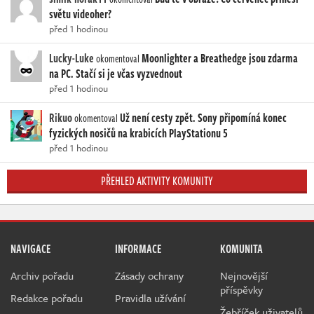
světu videoher?
před 1 hodinou
Lucky-Luke
Moonlighter a Breathedge jsou zdarma
okomentoval
na PC. Stačí si je včas vyzvednout
před 1 hodinou
Rikuo
Už není cesty zpět. Sony připomíná konec
okomentoval
fyzických nosičů na krabicích PlayStationu 5
před 1 hodinou
PŘEHLED AKTIVITY KOMUNITY
NAVIGACE
INFORMACE
KOMUNITA
Archiv pořadu
Zásady ochrany
Nejnovější
příspěvky
Redakce pořadu
Pravidla užívání
Žebříček uživatelů