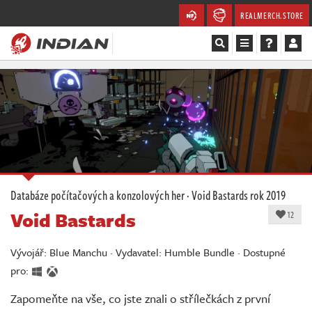
REALMERCH.STORE
Magazín
Recenze
Videa
Soutěže
Databáze počítačových a konzolových her
·
Void Bastards
rok 2019
Void Bastards
Databáze
12
Komunita
Vývojář: Blue Manchu · Vydavatel: Humble Bundle · Dostupné
pro:
Redakce
Zapomeňte na vše, co jste znali o střílečkách z první