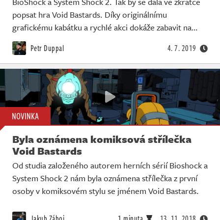
BioShock a System Shock 2. Tak by se dala ve zkratce
popsat hra Void Bastards. Díky originálnímu
grafickému kabátku a rychlé akci dokáže zabavit na…
Petr Duppal
4. 7. 2019
NOVINKA
Byla oznámena komiksová střílečka
Void Bastards
Od studia založeného autorem herních sérií Bioshock a
System Shock 2 nám byla oznámena střílečka z první
osoby v komiksovém stylu se jménem Void Bastards.
Jakub Záboj
1 minuta
13. 11. 2018