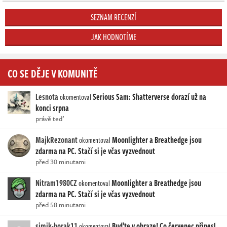
SEZNAM RECENZÍ
JAK HODNOTÍME
CO SE DĚJE V KOMUNITĚ
Lesnota
Serious Sam: Shatterverse dorazí už na
okomentoval
konci srpna
právě teď
MajkRezonant
Moonlighter a Breathedge jsou
okomentoval
zdarma na PC. Stačí si je včas vyzvednout
před 30 minutami
Nitram1980CZ
Moonlighter a Breathedge jsou
okomentoval
zdarma na PC. Stačí si je včas vyzvednout
před 58 minutami
simik-horak11
Buďte v obraze! Co červenec přinesl
okomentoval