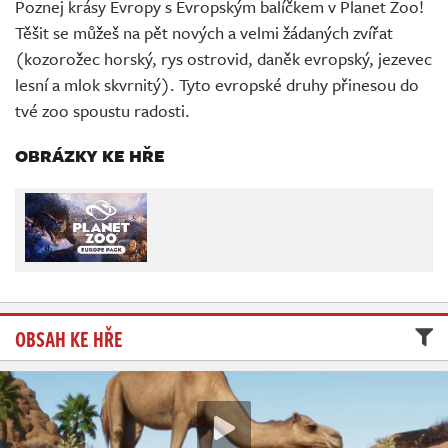
Poznej krásy Evropy s Evropským balíčkem v Planet Zoo!
Živě
Těšit se můžeš na pět nových a velmi žádaných zvířat
(kozorožec horský, rys ostrovid, daněk evropský, jezevec
lesní a mlok skvrnitý). Tyto evropské druhy přinesou do
tvé zoo spoustu radosti.
OBRÁZKY KE HŘE
OBSAH KE HŘE