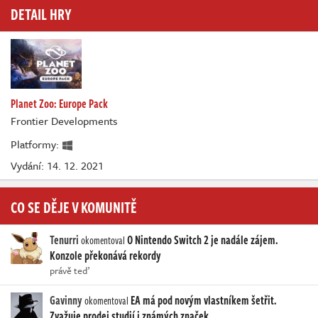
DETAIL HRY
Planet Zoo: Europe Pack
Frontier Developments
Platformy:
Vydání: 14. 12. 2021
CO SE DĚJE V KOMUNITĚ
Tenurri
O Nintendo Switch 2 je nadále zájem.
okomentoval
Konzole překonává rekordy
právě teď
Gavinny
EA má pod novým vlastníkem šetřit.
okomentoval
Zvažuje prodej studií i známých značek