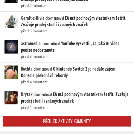
před 2 minutami
Geralt-z-Rivie
EA má pod novým vlastníkem šetřit.
okomentoval
Zvažuje prodej studií i známých značek
před 3 minutami
astromedia
YouTube vysvětlil, za jaká AI videa
okomentoval
peníze nedostanete
před 3 minutami
Buchta
O Nintendo Switch 2 je nadále zájem.
okomentoval
Konzole překonává rekordy
před 4 minutami
Krytak
EA má pod novým vlastníkem šetřit. Zvažuje
okomentoval
prodej studií i známých značek
před 4 minutami
PŘEHLED AKTIVITY KOMUNITY