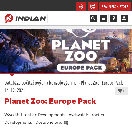
REALMERCH.STORE
Magazín
Recenze
Videa
Soutěže
Databáze počítačových a konzolových her
·
Planet Zoo: Europe Pack
14. 12. 2021
Databáze
1
Planet Zoo: Europe Pack
Komunita
Vývojář: Frontier Developments · Vydavatel: Frontier
Redakce
Developments · Dostupné pro: