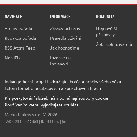
NAVIGACE
INFORMACE
KOMUNITA
Archiv pořadu
Zásady ochrany
Nejnovější
příspěvky
Redakce pořadu
Pravidla užívání
Žebříček uživatelů
RSS Atom Feed
Jak hodnotíme
NerdFix
Inzerce na
Indianovi
Indian je herní projekt sdružující hráče a hráčky všeho věku
kolem témat o počítačových a konzolových hrách.
Při poskytování služeb nám pomáhají soubory cookie.
Používáním webu vyjadřujete souhlas.
MediaRealms s.r.o.
© 2026
IWS 4.234 - m07d03 | IN | 431 ms |