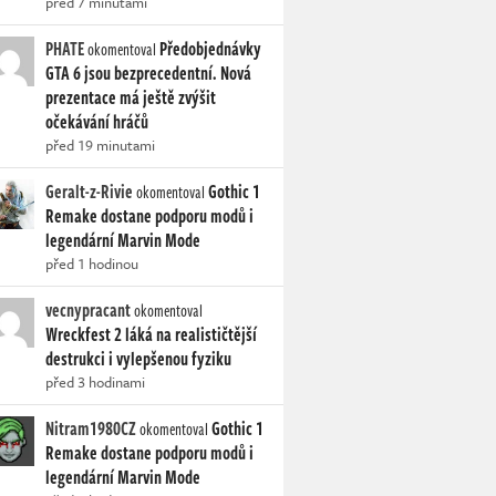
před 7 minutami
PHATE
Předobjednávky
okomentoval
GTA 6 jsou bezprecedentní. Nová
prezentace má ještě zvýšit
očekávání hráčů
před 19 minutami
Geralt-z-Rivie
Gothic 1
okomentoval
Remake dostane podporu modů i
legendární Marvin Mode
před 1 hodinou
vecnypracant
okomentoval
Wreckfest 2 láká na realističtější
destrukci i vylepšenou fyziku
před 3 hodinami
Nitram1980CZ
Gothic 1
okomentoval
Remake dostane podporu modů i
legendární Marvin Mode