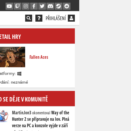
PŘIHLÁŠENÍ
ETAIL HRY
Fallen Aces
latformy:
ydání: neznámé
O SE DĚJE V KOMUNITĚ
MartinJon3
Way of the
okomentoval
Hunter 2 se připravuje na lov. Plná
verze na PC a konzole vyjde v září