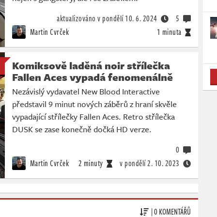
aktualizováno v pondělí
10. 6. 2024
5
Martin Cvrček
1 minuta
Komiksově laděná noir střílečka
Fallen Aces vypadá fenomenálně
Nezávislý vydavatel New Blood Interactive
představil 9 minut nových záběrů z hraní skvěle
vypadající střílečky Fallen Aces. Retro střílečka
DUSK se zase konečně dočká HD verze.
0
Martin Cvrček
2 minuty
v pondělí
2. 10. 2023
| 0 KOMENTÁŘŮ