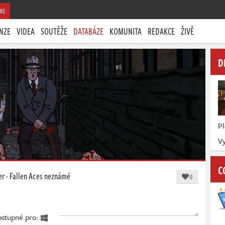
RE
NZE
VIDEA
SOUTĚŽE
DATABÁZE
KOMUNITA
REDAKCE
ŽIVĚ
D
P
V
C
er
·
Fallen Aces
neznámé
0
ostupné pro: