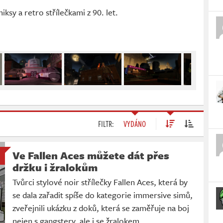
ksy a retro střílečkami z 90. let.
FILTR:
VYDÁNO
Ve Fallen Aces můžete dát přes
držku i žralokům
Tvůrci stylové noir střílečky Fallen Aces, která by
se dala zařadit spíše do kategorie immersive simů,
zveřejnili ukázku z doků, která se zaměřuje na boj
nejen s gangstery, ale i se žralokem.