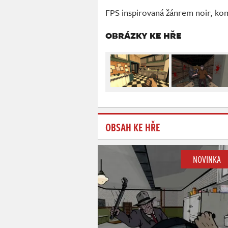
FPS inspirovaná žánrem noir, komi
OBRÁZKY KE HŘE
OBSAH KE HŘE
NOVINKA