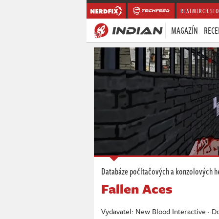
REALMERCH.STO
MAGAZÍN
RECE
Databáze počítačových a konzolových h
Fallen Aces
Vydavatel: New Blood Interactive · D