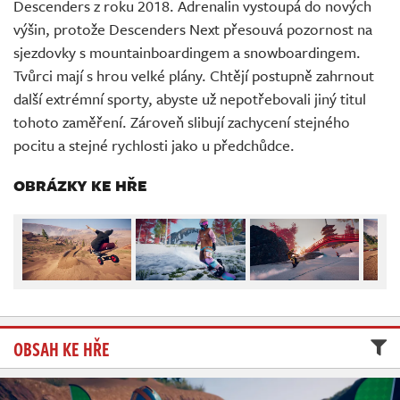
Descenders z roku 2018. Adrenalin vystoupá do nových
Živě
výšin, protože Descenders Next přesouvá pozornost na
sjezdovky s mountainboardingem a snowboardingem.
Tvůrci mají s hrou velké plány. Chtějí postupně zahrnout
další extrémní sporty, abyste už nepotřebovali jiný titul
tohoto zaměření. Zároveň slibují zachycení stejného
pocitu a stejné rychlosti jako u předchůdce.
OBRÁZKY KE HŘE
OBSAH KE HŘE