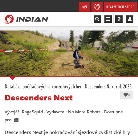
REALMERCH.STORE
Magazín
Recenze
Videa
Soutěže
Databáze počítačových a konzolových her
·
Descenders Next
rok 2025
Descenders Next
Databáze
0
Komunita
Vývojář: RageSquid · Vydavatel: No More Robots · Dostupné
pro:
Redakce
Descenders Next je pokračování sjezdové cyklistické hry