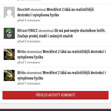
flexo369
Wreckfest 2 láká na realističtější
okomentoval
destrukci i vylepšenou fyziku
před 3 minutami
Nitram1980CZ
EA má pod novým vlastníkem šetřit.
okomentoval
Zvažuje prodej studií i známých značek
před 5 minutami
Mirko
Wreckfest 2 láká na realističtější destrukci i
okomentoval
vylepšenou fyziku
před 7 minutami
Mirko
Wreckfest 2 láká na realističtější destrukci i
okomentoval
vylepšenou fyziku
před 7 minutami
PŘEHLED AKTIVITY KOMUNITY