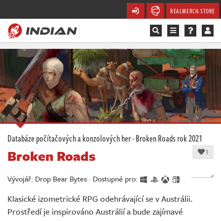
REALMERCH.STORE
Magazín
Recenze
Videa
Soutěže
Databáze počítačových a konzolových her
·
Broken Roads
rok 2021
Broken Roads
Databáze
1
Komunita
Vývojář: Drop Bear Bytes · Dostupné pro:
Klasické izometrické RPG odehrávající se v Austrálii.
Redakce
Prostředí je inspirováno Austrálií a bude zajímavé