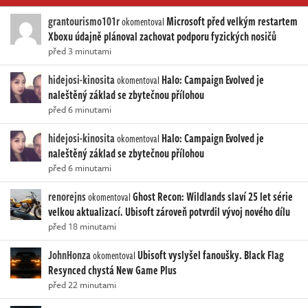
grantourismo101r
Microsoft před velkým restartem
okomentoval
Xboxu údajně plánoval zachovat podporu fyzických nosičů
před 3 minutami
hidejosi-kinosita
Halo: Campaign Evolved je
okomentoval
naleštěný základ se zbytečnou přílohou
před 6 minutami
hidejosi-kinosita
Halo: Campaign Evolved je
okomentoval
naleštěný základ se zbytečnou přílohou
před 6 minutami
renorejns
Ghost Recon: Wildlands slaví 25 let série
okomentoval
velkou aktualizací. Ubisoft zároveň potvrdil vývoj nového dílu
před 18 minutami
JohnHonza
Ubisoft vyslyšel fanoušky. Black Flag
okomentoval
Resynced chystá New Game Plus
před 22 minutami