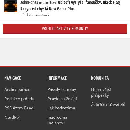
JohnHonza
Ubisoft vyslyšel fanoušky. Black Flag
okomentoval
Resynced chystá New Game Plus
před 23 minutami
PŘEHLED AKTIVITY KOMUNITY
NAVIGACE
INFORMACE
KOMUNITA
Archiv pořadu
Zásady ochrany
Nejnovější
příspěvky
Redakce pořadu
Pravidla užívání
Žebříček uživatelů
RSS Atom Feed
Jak hodnotíme
NerdFix
Inzerce na
Indianovi