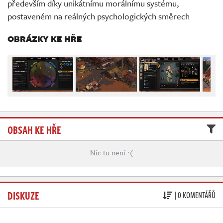
především díky unikátnímu morálnímu systému,
Živě
postaveném na reálných psychologických směrech
OBRÁZKY KE HŘE
OBSAH KE HŘE
Nic tu není :(
DISKUZE
| 0 KOMENTÁŘŮ