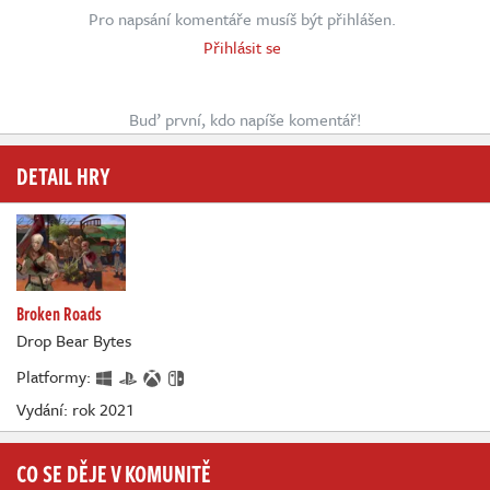
Pro napsání komentáře musíš být přihlášen.
Přihlásit se
Buď první, kdo napíše komentář!
DETAIL HRY
Broken Roads
Drop Bear Bytes
Platformy:
Vydání: rok 2021
CO SE DĚJE V KOMUNITĚ