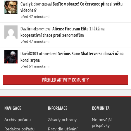
Cwalyk
Buďte v obraze! Co červenec přinesl světu
okomentoval
videoher?
před 47 minutami
Dazlirn
Aliens: Fireteam Elite 2 láká na
okomentoval
kooperativní chaos proti xenomorfům
před 47 minutami
DavidX303
Serious Sam: Shatterverse dorazí už na
okomentoval
konci srpna
před 51 minutami
PŘEHLED AKTIVITY KOMUNITY
NAVIGACE
INFORMACE
KOMUNITA
Archiv pořadu
Zásady ochrany
Nejnovější
příspěvky
Redakce pořadu
Pravidla užívání