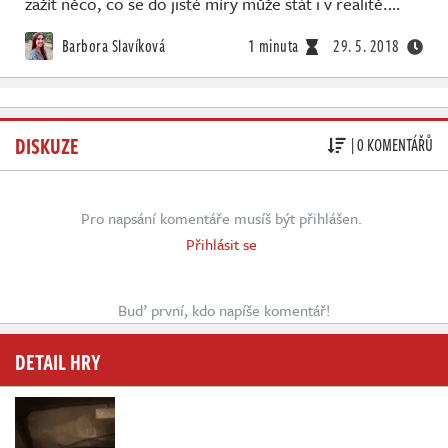
zažít něco, co se do jisté míry může stát i v realitě.…
Barbora Slavíková
1 minuta
29. 5. 2018
DISKUZE
| 0 KOMENTÁŘŮ
Pro napsání komentáře musíš být přihlášen.
Přihlásit se
Buď první, kdo napíše komentář!
DETAIL HRY