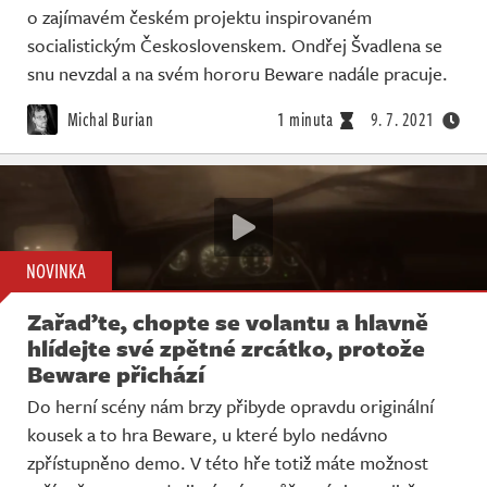
o zajímavém českém projektu inspirovaném
socialistickým Československem. Ondřej Švadlena se
snu nevzdal a na svém hororu Beware nadále pracuje.
Michal Burian
1 minuta
9. 7. 2021
NOVINKA
Zařaďte, chopte se volantu a hlavně
hlídejte své zpětné zrcátko, protože
Beware přichází
Do herní scény nám brzy přibyde opravdu originální
kousek a to hra Beware, u které bylo nedávno
zpřístupněno demo. V této hře totiž máte možnost