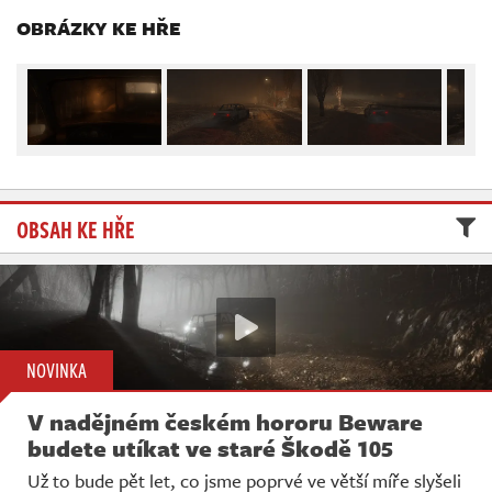
Živě
OBRÁZKY KE HŘE
OBSAH KE HŘE
NOVINKA
V nadějném českém hororu Beware
budete utíkat ve staré Škodě 105
Už to bude pět let, co jsme poprvé ve větší míře slyšeli