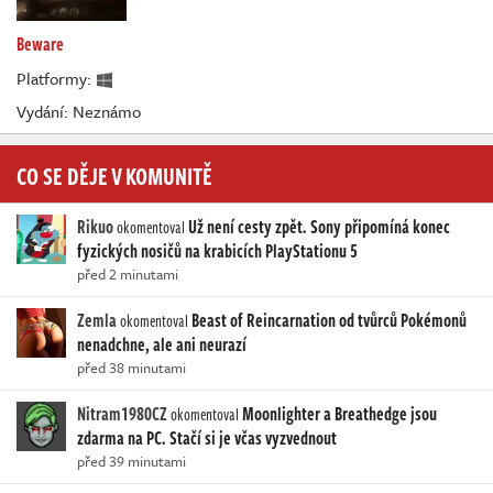
Beware
Platformy:
Vydání: Neznámo
CO SE DĚJE V KOMUNITĚ
Rikuo
Už není cesty zpět. Sony připomíná konec
okomentoval
fyzických nosičů na krabicích PlayStationu 5
před 2 minutami
Zemla
Beast of Reincarnation od tvůrců Pokémonů
okomentoval
nenadchne, ale ani neurazí
před 38 minutami
Nitram1980CZ
Moonlighter a Breathedge jsou
okomentoval
zdarma na PC. Stačí si je včas vyzvednout
před 39 minutami