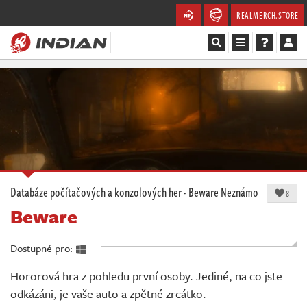
REALMERCH.STORE
Magazín
Recenze
Videa
Soutěže
Databáze počítačových a konzolových her
·
Beware
Neznámo
8
Beware
Databáze
Komunita
Dostupné pro:
Hororová hra z pohledu první osoby. Jediné, na co jste
Redakce
odkázáni, je vaše auto a zpětné zrcátko.