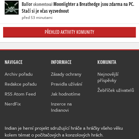
Ballor
Moonlighter a Breathedge jsou zdarma na PC.
okomentoval
Stačí si je včas vyzvednout
před 53 minutami
PŘEHLED AKTIVITY KOMUNITY
NAVIGACE
INFORMACE
KOMUNITA
Archiv pořadu
Zásady ochrany
Nejnovější
příspěvky
Redakce pořadu
Pravidla užívání
Žebříček uživatelů
RSS Atom Feed
Jak hodnotíme
NerdFix
Inzerce na
Indianovi
Indian je herní projekt sdružující hráče a hráčky všeho věku
kolem témat o počítačových a konzolových hrách.