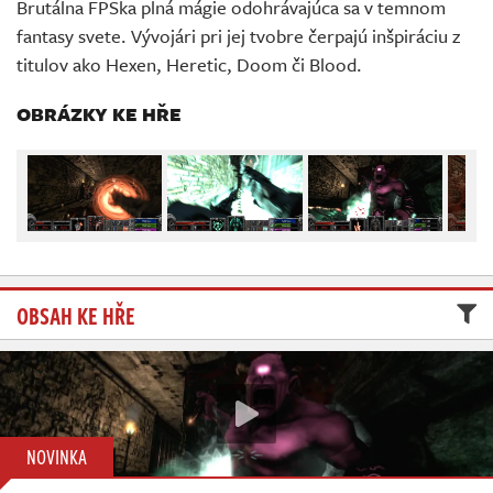
Brutálna FPSka plná mágie odohrávajúca sa v temnom
Živě
fantasy svete. Vývojári pri jej tvobre čerpajú inšpiráciu z
titulov ako Hexen, Heretic, Doom či Blood.
OBRÁZKY KE HŘE
OBSAH KE HŘE
NOVINKA