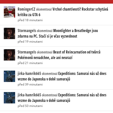
RomingerCZ
Vrchol chamtivosti? Rockstar schytává
okomentoval
kritiku za GTA 6
před 18 minutami
Stormangels
Moonlighter a Breathedge jsou
okomentoval
zdarma na PC. Stačí si je včas vyzvednout
před 19 minutami
Stormangels
Beast of Reincarnation od tvůrců
okomentoval
Pokémonů nenadchne, ale ani neurazí
před 21 minutami
jirka-hamrik665
Expeditions: Samurai nás už dnes
okomentoval
vezme do Japonska v době samurajů
před 39 minutami
jirka-hamrik665
Expeditions: Samurai nás už dnes
okomentoval
vezme do Japonska v době samurajů
před 50 minutami