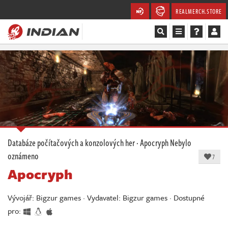
REALMERCH.STORE
Magazín
Recenze
Videa
Soutěže
Databáze počítačových a konzolových her
·
Apocryph
Nebylo
oznámeno
Databáze
7
Apocryph
Komunita
Vývojář: Bigzur games · Vydavatel: Bigzur games · Dostupné
Redakce
pro: