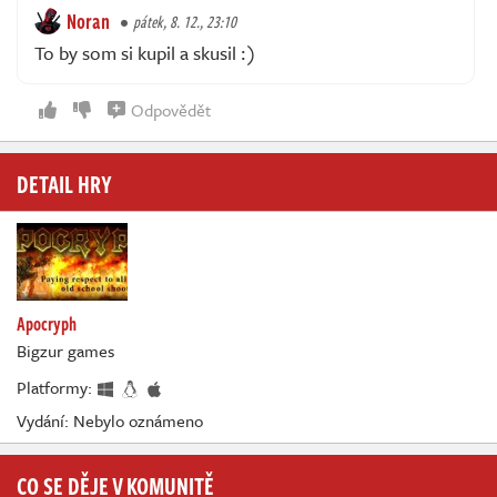
Noran
pátek, 8. 12., 23:10
To by som si kupil a skusil :)
Odpovědět
DETAIL HRY
Apocryph
Bigzur games
Platformy:
Vydání: Nebylo oznámeno
CO SE DĚJE V KOMUNITĚ