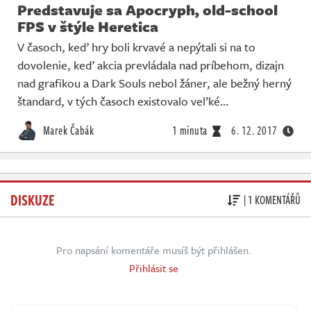
Predstavuje sa Apocryph, old-school
FPS v štýle Heretica
V časoch, keď hry boli krvavé a nepýtali si na to
dovolenie, keď akcia prevládala nad príbehom, dizajn
nad grafikou a Dark Souls nebol žáner, ale bežný herný
štandard, v tých časoch existovalo veľké…
Marek Čabák
1 minuta
6. 12. 2017
DISKUZE
| 1 KOMENTÁŘŮ
Pro napsání komentáře musíš být přihlášen.
Přihlásit se