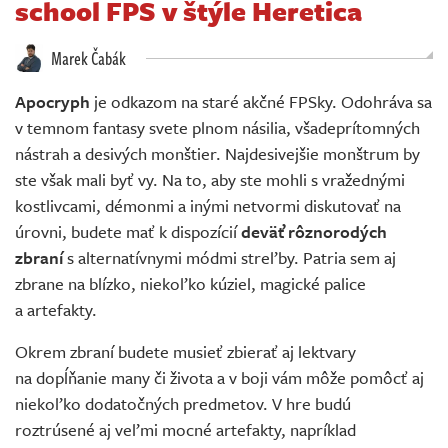
school FPS v štýle Heretica
Živě
Marek Čabák
Apocryph
je odkazom na staré akčné FPSky. Odohráva sa
v temnom fantasy svete plnom násilia, všadeprítomných
nástrah a desivých monštier. Najdesivejšie monštrum by
ste však mali byť vy. Na to, aby ste mohli s vražednými
kostlivcami, démonmi a inými netvormi diskutovať na
úrovni, budete mať k dispozícií
deväť rôznorodých
zbraní
s alternatívnymi módmi streľby. Patria sem aj
zbrane na blízko, niekoľko kúziel, magické palice
a artefakty.
Okrem zbraní budete musieť zbierať aj lektvary
na dopĺňanie many či života a v boji vám môže pomôcť aj
niekoľko dodatočných predmetov. V hre budú
roztrúsené aj veľmi mocné artefakty, napríklad