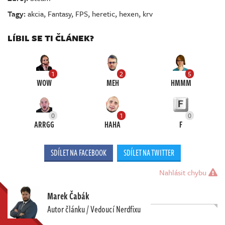
Tagy:
akcia
,
Fantasy
,
FPS
,
heretic
,
hexen
,
krv
LÍBIL SE TI ČLÁNEK?
1
2
5
WOW
MEH
HMMM
0
1
0
ARRGG
HAHA
F
SDÍLET NA FACEBOOK
SDÍLET NA TWITTER
Nahlásit chybu
Marek Čabák
Autor článku / Vedoucí Nerdfixu