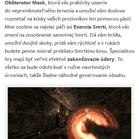
Obliterator
Mask
, ktorá vás prakticky uzavrie
do nepreniknuteľného brnenia a umožní vám doslova
rozmetať na kúsky vašich protivníkov len pomocou pästí.
Mne osobne sa najviac páči asi
Esencia Smrti
, ktorá vás
zmení na zosobnenie samotnej Smrti. Dá vám krídla,
umožní dvojité skoky, pridá vám rýchlosť a v rukách
budete pevne zvierať prekliatu Smrtkinu kosu. Špecialitou
hry majú byť veľmi efektné
zakončovacie údery
. To
všetko sa bude odohrávať v ručne navrhnutých
úrovniach, takže žiadne náhodné generovanie obsahu.