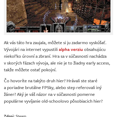
Ak vás táto hra zaujala, môžete si ju zadarmo vyskúšať.
Vývojári na internet vypustili
alpha verziu
obsahujúcu
niekoľko úrovní a zbraní. Hra sa v súčasnosti nachádza
v skorých fázach vývoja, ale nie je to žiadny early access,
takže môžete ostať pokojní.
Čo hovoríte na takýto druh hier? Hrávali ste staré
a poriadne brutálne FPSky, alebo step referovali iný
žáner? Aký je váš názor na v súčasnosti pomerne
populárne vyvíjanie old-schoolovo pôsobiacich hier?
Zdroj:
Steam