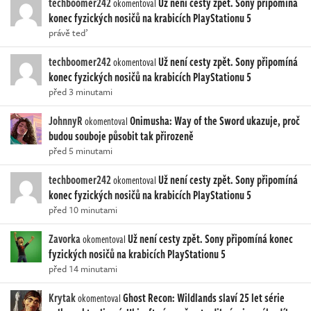
techboomer242
Už není cesty zpět. Sony připomíná
okomentoval
konec fyzických nosičů na krabicích PlayStationu 5
právě teď
techboomer242
Už není cesty zpět. Sony připomíná
okomentoval
konec fyzických nosičů na krabicích PlayStationu 5
před 3 minutami
JohnnyR
Onimusha: Way of the Sword ukazuje, proč
okomentoval
budou souboje působit tak přirozeně
před 5 minutami
techboomer242
Už není cesty zpět. Sony připomíná
okomentoval
konec fyzických nosičů na krabicích PlayStationu 5
před 10 minutami
Zavorka
Už není cesty zpět. Sony připomíná konec
okomentoval
fyzických nosičů na krabicích PlayStationu 5
před 14 minutami
Krytak
Ghost Recon: Wildlands slaví 25 let série
okomentoval