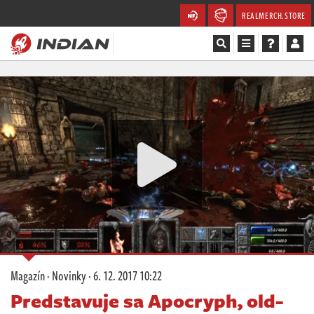
REALMERCH.STORE
Magazín
Recenze
Videa
Soutěže
Databáze
Komunita
Magazín
·
Novinky
·
6. 12. 2017 10:22
Redakce
Predstavuje sa Apocryph, old-