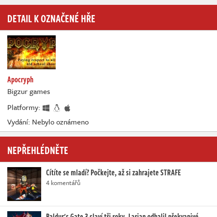
DETAIL K OZNAČENÉ HŘE
Apocryph
Bigzur games
Platformy:
Vydání: Nebylo oznámeno
NEPŘEHLÉDNĚTE
Cítíte se mladí? Počkejte, až si zahrajete STRAFE
4 komentářů
Baldur's Gate 3 slaví tři roky. Larian odhalil překvapivé…