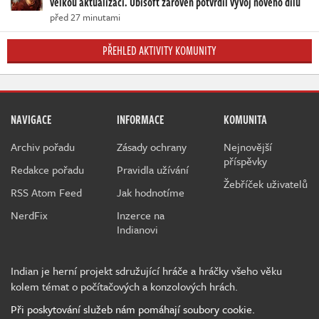
velkou aktualizací. Ubisoft zároveň potvrdil vývoj nového dílu
před 27 minutami
PŘEHLED AKTIVITY KOMUNITY
NAVIGACE
INFORMACE
KOMUNITA
Archiv pořadu
Zásady ochrany
Nejnovější
příspěvky
Redakce pořadu
Pravidla užívání
Žebříček uživatelů
RSS Atom Feed
Jak hodnotíme
NerdFix
Inzerce na
Indianovi
Indian je herní projekt sdružující hráče a hráčky všeho věku
kolem témat o počítačových a konzolových hrách.
Při poskytování služeb nám pomáhají soubory cookie.