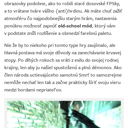
obrazovky podobne, ako to robili staré dosovské FPSky,
a to vrátane tváre vášho (anti)hrdinu. Ak máte chuť zažiť
atmosféru čo najpodobnejšiu starým hrám, nastavenia
ponúknu možnosť zapnúť
old-school mód
, ktorý vám
v podstate zníži rozlíšenie a obmedzí farebnú paletu.
Nie že by to niekoho pri tomto type hry zaujímalo, ale
hlavná postava má svoje dôvody na zanechávanie krvavej
stopy. Po dlhých rokoch sa vráti z exilu do svojej rodnej
krajiny, len aby ju našiel spustošenú a plnú démonov. Ako
člen národa uctievajúceho samotnú Smrť to samozrejme
nemôže nechať len tak a začne prakticky šíriť svoju vieru
medzi hordami nepriateľov.