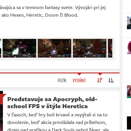
vajúca sa v temnom fantasy svete. Vývojári pri jej
ov ako Hexen, Heretic, Doom či Blood.
FILTR:
VYDÁNO
Predstavuje sa Apocryph, old-
school FPS v štýle Heretica
V časoch, keď hry boli krvavé a nepýtali si na to
dovolenie, keď akcia prevládala nad príbehom,
dizajn nad grafikou a Dark Souls nebol žáner, ale