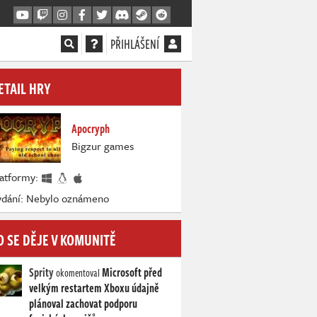
PŘIHLÁŠENÍ
ETAIL HRY
Apocryph
Bigzur games
latformy:
ydání: Nebylo oznámeno
O SE DĚJE V KOMUNITĚ
Sprity
Microsoft před
okomentoval
velkým restartem Xboxu údajně
plánoval zachovat podporu