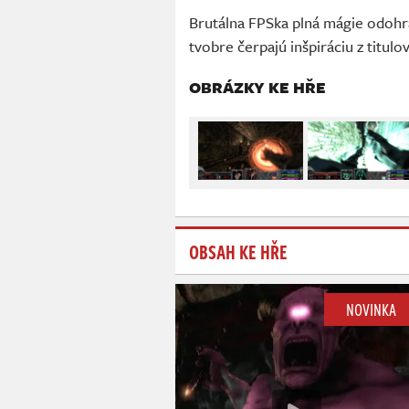
Brutálna FPSka plná mágie odohrá
tvobre čerpajú inšpiráciu z titul
OBRÁZKY KE HŘE
OBSAH KE HŘE
NOVINKA