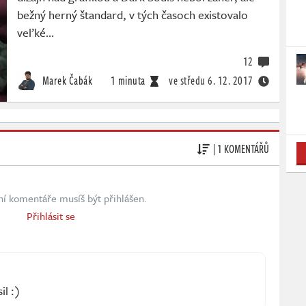
bežný herný štandard, v tých časoch existovalo
veľké…
12
Marek Čabák
1 minuta
ve středu
6. 12. 2017
| 1 KOMENTÁŘŮ
ní komentáře musíš být přihlášen.
Přihlásit se
il :)