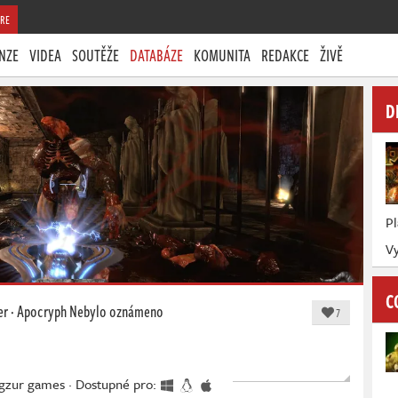
RE
NZE
VIDEA
SOUTĚŽE
DATABÁZE
KOMUNITA
REDAKCE
ŽIVĚ
D
P
V
C
er
·
Apocryph
Nebylo oznámeno
7
igzur games · Dostupné pro: