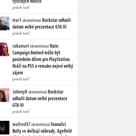
fyzických nosičů
právě teď
lear1
Rockstar odhalil
okomentoval
datum velké prezentace GTA VI
právě teď
cukamart
Halo:
okomentoval
Campaign Evolved může být
posledním dílem pro PlayStation.
Hráči na PS5 o remake nejeví velký
zájem
právě teď
JohnnyR
Rockstar
okomentoval
odhalil datum velké prezentace
GTA VI
právě teď
mallred37
Fanoušci
okomentoval
Bully se dočkají náhrady. Agefield