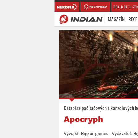
REALMERCH.STO
MAGAZÍN
RECE
Databáze počítačových a konzolových h
Apocryph
Vývojář: Bigzur games · Vydavatel: B