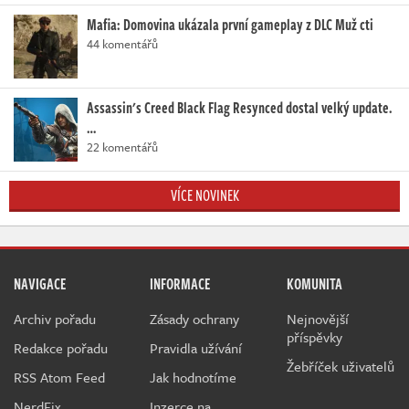
Mafia: Domovina ukázala první gameplay z DLC Muž cti
44 komentářů
Assassin's Creed Black Flag Resynced dostal velký update.
…
22 komentářů
VÍCE NOVINEK
NAVIGACE
INFORMACE
KOMUNITA
Archiv pořadu
Zásady ochrany
Nejnovější
příspěvky
Redakce pořadu
Pravidla užívání
Žebříček uživatelů
RSS Atom Feed
Jak hodnotíme
NerdFix
Inzerce na