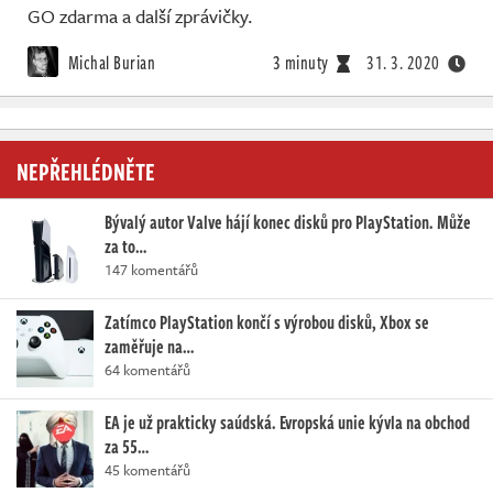
GO zdarma a další zprávičky.
Michal Burian
3 minuty
31. 3. 2020
NEPŘEHLÉDNĚTE
Bývalý autor Valve hájí konec disků pro PlayStation. Může
za to…
147 komentářů
Zatímco PlayStation končí s výrobou disků, Xbox se
zaměřuje na…
64 komentářů
EA je už prakticky saúdská. Evropská unie kývla na obchod
za 55…
45 komentářů