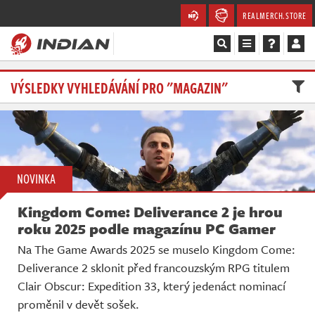
REALMERCH.STORE
Magazín
VÝSLEDKY VYHLEDÁVÁNÍ PRO "MAGAZIN"
Recenze
Videa
NOVINKA
Soutěže
Kingdom Come: Deliverance 2 je hrou
Databáze
roku 2025 podle magazínu PC Gamer
Na The Game Awards 2025 se muselo Kingdom Come:
Komunita
Deliverance 2 sklonit před francouzským RPG titulem
Clair Obscur: Expedition 33, který jedenáct nominací
Redakce
proměnil v devět sošek.