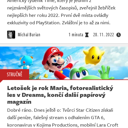
Americký týdeník Time, který je jedním z
nejznámějších světových časopisů, zveřejnil žebříček
nejlepších her roku 2022. První dvě místa ovládly
exkluzivity od PlayStation. Zvláštní je to až za nimi.
Michal Burian
1 minuta
28. 11. 2022
STRUČNĚ
Letošek je rok Maria, fotorealistický
les v Dreams, končí další papírový
magazín
Dobré ráno. Dnes ještě o: Tvůrci Star Citizen získali
další peníze, falešný stream s odhalením GTA 6,
koronavirus v Kojima Productions, mobilní Lara Croft