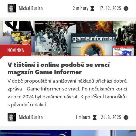
Živě
Michal Burian
2 minuty
17. 12. 2025
NOVINKA
V tištěné i online podobě se vrací
magazín Game Informer
V době propouštění a snižování nákladů přichází dobrá
zpráva – Game Informer se vrací. Po nečekaném konci
v roce 2024 byl oznámen návrat. K potěšení fanoušků i
s původní redakcí.
Michal Burian
1 minuta
26. 3. 2025