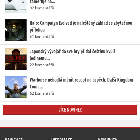
zaměřuje na…
82 komentářů
Halo: Campaign Evolved je naleštěný základ se zbytečnou
přílohou
51 komentářů
Japonský vývojář do své hry přidal češtinu kvůli
jedinému…
22 komentářů
Warhorse nehodlá měnit recept na úspěch. Další Kingdom
Come…
62 komentářů
VÍCE NOVINEK
NAVIGACE
INFORMACE
KOMUNITA