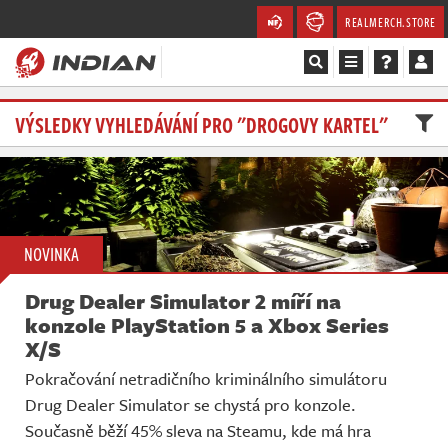
REALMERCH.STORE
Magazín
VÝSLEDKY VYHLEDÁVÁNÍ PRO "DROGOVY KARTEL"
Recenze
Videa
NOVINKA
Soutěže
Drug Dealer Simulator 2 míří na
Databáze
konzole PlayStation 5 a Xbox Series
X/S
Komunita
Pokračování netradičního kriminálního simulátoru
Drug Dealer Simulator se chystá pro konzole.
Redakce
Současně běží 45% sleva na Steamu, kde má hra