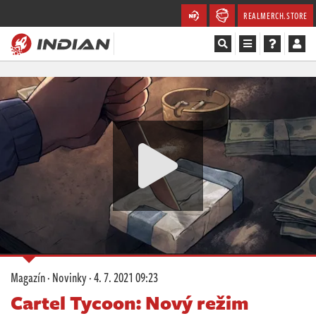
REALMERCH.STORE
Magazín
Recenze
Videa
Soutěže
Databáze
Komunita
Magazín
·
Novinky
·
4. 7. 2021 09:23
Redakce
Cartel Tycoon: Nový režim