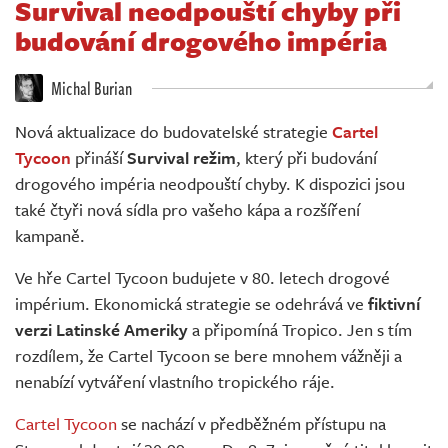
Survival neodpouští chyby při
Živě
budování drogového impéria
Michal Burian
Nová aktualizace do budovatelské strategie
Cartel
Tycoon
přináší
Survival režim
, který při budování
drogového impéria neodpouští chyby. K dispozici jsou
také čtyři nová sídla pro vašeho kápa a rozšíření
kampaně.
Ve hře Cartel Tycoon budujete v 80. letech drogové
impérium. Ekonomická strategie se odehrává ve
fiktivní
verzi Latinské Ameriky
a připomíná Tropico. Jen s tím
rozdílem, že Cartel Tycoon se bere mnohem vážněji a
nenabízí vytváření vlastního tropického ráje.
Cartel Tycoon
se nachází v předběžném přístupu na