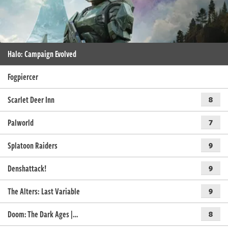
Halo: Campaign Evolved
Fogpiercer
Scarlet Deer Inn
8
Palworld
7
Splatoon Raiders
9
Denshattack!
9
The Alters: Last Variable
9
Doom: The Dark Ages |…
8