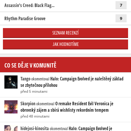
Assassin’s Creed: Black Flag…
7
Rhythm Paradise Groove
9
SEZNAM RECENZÍ
JAK HODNOTÍME
CO SE DĚJE V KOMUNITĚ
Tango
Halo: Campaign Evolved je naleštěný základ
okomentoval
se zbytečnou přílohou
před 5 minutami
Skorpion
O remake Resident Evil Veronica je
okomentoval
obrovský zájem a sbírá wishlisty rekordním tempem
před 48 minutami
hidejosi-kinosita
Halo: Campaign Evolved je
okomentoval