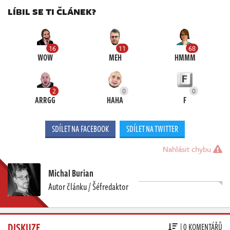
LÍBIL SE TI ČLÁNEK?
16
11
68
WOW
MEH
HMMM
2
0
0
ARRGG
HAHA
F
SDÍLET NA FACEBOOK
SDÍLET NA TWITTER
Nahlásit chybu
Michal Burian
Autor článku / Šéfredaktor
DISKUZE
| 0 KOMENTÁŘŮ