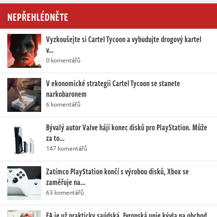
NEPŘEHLÉDNĚTE
Vyzkoušejte si Cartel Tycoon a vybudujte drogový kartel
v…
0 komentářů
V ekonomické strategii Cartel Tycoon se stanete
narkobaronem
6 komentářů
Bývalý autor Valve hájí konec disků pro PlayStation. Může
za to…
147 komentářů
Zatímco PlayStation končí s výrobou disků, Xbox se
zaměřuje na…
63 komentářů
EA je už prakticky saúdská. Evropská unie kývla na obchod