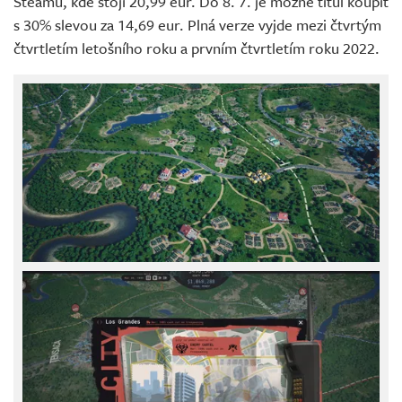
Steamu, kde stojí 20,99 eur. Do 8. 7. je možné titul koupit
s 30% slevou za 14,69 eur. Plná verze vyjde mezi čtvrtým
čtvrtletím letošního roku a prvním čtvrtletím roku 2022.