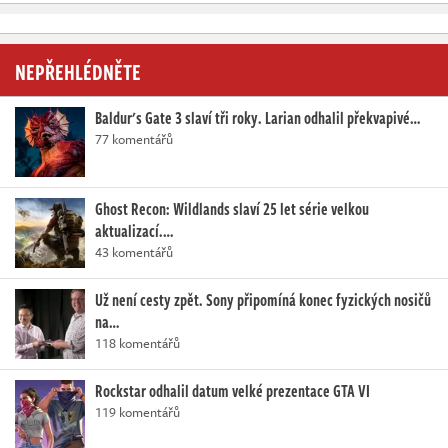
NEPŘEHLÉDNĚTE
Baldur's Gate 3 slaví tři roky. Larian odhalil překvapivé…
77 komentářů
Ghost Recon: Wildlands slaví 25 let série velkou
aktualizací.…
43 komentářů
Už není cesty zpět. Sony připomíná konec fyzických nosičů
na…
118 komentářů
Rockstar odhalil datum velké prezentace GTA VI
119 komentářů