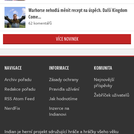
Warhorse nehodlá měnit recept na úspěch. Další Kingdom
Come…
62 komentářů
VÍCE NOVINEK
NAVIGACE
INFORMACE
KOMUNITA
Archiv pořadu
Zásady ochrany
Nejnovější
příspěvky
Redakce pořadu
Pravidla užívání
Žebříček uživatelů
RSS Atom Feed
Jak hodnotíme
NerdFix
Inzerce na
Indianovi
Indian je herní projekt sdružující hráče a hráčky všeho věku