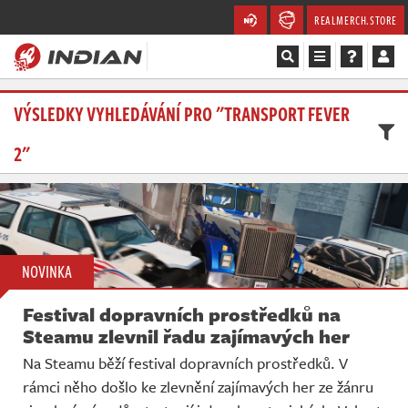
REALMERCH.STORE
Magazín
VÝSLEDKY VYHLEDÁVÁNÍ PRO "TRANSPORT FEVER
2"
Recenze
Videa
Soutěže
NOVINKA
Databáze
Festival dopravních prostředků na
Komunita
Steamu zlevnil řadu zajímavých her
Na Steamu běží festival dopravních prostředků. V
Redakce
rámci něho došlo ke zlevnění zajímavých her ze žánru