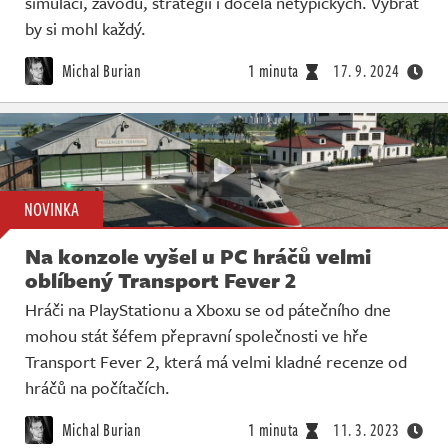
simulací, závodů, strategií i docela netypických. Vybrat
Živě
by si mohl každý.
Michal Burian
1 minuta
17. 9. 2024
NOVINKA
Na konzole vyšel u PC hráčů velmi
oblíbený Transport Fever 2
Hráči na PlayStationu a Xboxu se od pátečního dne
mohou stát šéfem přepravní společnosti ve hře
Transport Fever 2, která má velmi kladné recenze od
hráčů na počítačích.
Michal Burian
1 minuta
11. 3. 2023