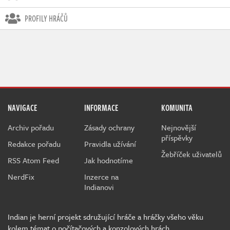
PROFILY HRÁČŮ
NAVIGACE
INFORMACE
KOMUNITA
Archiv pořadu
Zásady ochrany
Nejnovější
příspěvky
Redakce pořadu
Pravidla užívání
Žebříček uživatelů
RSS Atom Feed
Jak hodnotíme
NerdFix
Inzerce na
Indianovi
Indian je herní projekt sdružující hráče a hráčky všeho věku
kolem témat o počítačových a konzolových hrách.