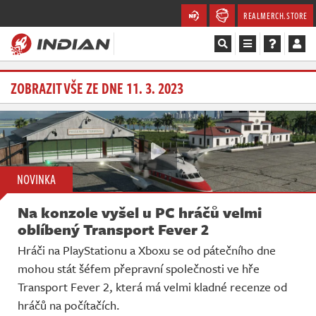
REALMERCH.STORE
Magazín
ZOBRAZIT VŠE ZE DNE 11. 3. 2023
Recenze
Videa
NOVINKA
Soutěže
Na konzole vyšel u PC hráčů velmi
Databáze
oblíbený Transport Fever 2
Hráči na PlayStationu a Xboxu se od pátečního dne
Komunita
mohou stát šéfem přepravní společnosti ve hře
Transport Fever 2, která má velmi kladné recenze od
Redakce
hráčů na počítačích.