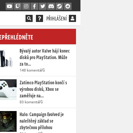
PŘIHLÁŠENÍ
EPŘEHLÉDNĚTE
Bývalý autor Valve hájí konec
disků pro PlayStation. Může
za to…
148 komentářů
Zatímco PlayStation končí s
výrobou disků, Xbox se
zaměřuje na…
83 komentářů
Halo: Campaign Evolved je
naleštěný základ se
zbytečnou přílohou