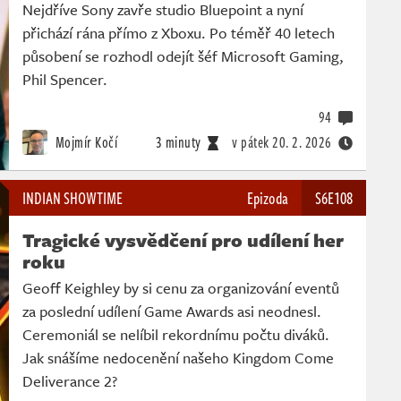
Nejdříve Sony zavře studio Bluepoint a nyní
přichází rána přímo z Xboxu. Po téměř 40 letech
působení se rozhodl odejít šéf Microsoft Gaming,
Phil Spencer.
94
Mojmír Kočí
3 minuty
v pátek
20. 2. 2026
INDIAN SHOWTIME
Epizoda
S6E108
Tragické vysvědčení pro udílení her
roku
Geoff Keighley by si cenu za organizování eventů
za poslední udílení Game Awards asi neodnesl.
Ceremoniál se nelíbil rekordnímu počtu diváků.
Jak snášíme nedocenění našeho Kingdom Come
Deliverance 2?