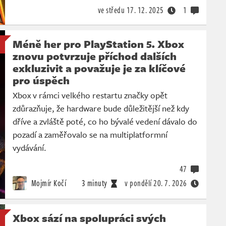
ve středu
17. 12. 2025
1
Méně her pro PlayStation 5. Xbox
znovu potvrzuje příchod dalších
exkluzivit a považuje je za klíčové
pro úspěch
Xbox v rámci velkého restartu značky opět
zdůrazňuje, že hardware bude důležitější než kdy
dříve a zvláště poté, co ho bývalé vedení dávalo do
pozadí a zaměřovalo se na multiplatformní
vydávání.
47
Mojmír Kočí
3 minuty
v pondělí
20. 7. 2026
Xbox sází na spolupráci svých