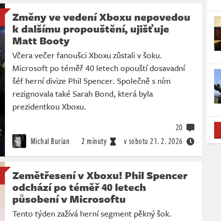
Změny ve vedení Xboxu nepovedou
k dalšímu propouštění, ujišťuje
Matt Booty
Včera večer fanoušci Xboxu zůstali v šoku.
Microsoft po téměř 40 letech opouští dosavadní
šéf herní divize Phil Spencer. Společně s ním
rezignovala také Sarah Bond, která byla
prezidentkou Xboxu.
20
Michal Burian
2 minuty
v sobotu
21. 2. 2026
Zemětřesení v Xboxu! Phil Spencer
odchází po téměř 40 letech
působení v Microsoftu
Tento týden zažívá herní segment pěkný šok.