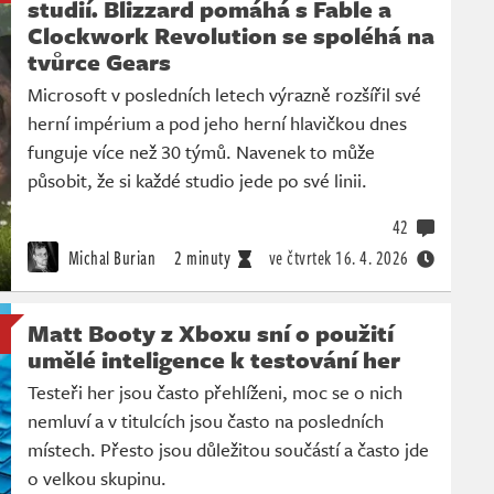
studií. Blizzard pomáhá s Fable a
Clockwork Revolution se spoléhá na
tvůrce Gears
Microsoft v posledních letech výrazně rozšířil své
herní impérium a pod jeho herní hlavičkou dnes
funguje více než 30 týmů. Navenek to může
působit, že si každé studio jede po své linii.
42
Michal Burian
2 minuty
ve čtvrtek
16. 4. 2026
Matt Booty z Xboxu sní o použití
umělé inteligence k testování her
Testeři her jsou často přehlíženi, moc se o nich
nemluví a v titulcích jsou často na posledních
místech. Přesto jsou důležitou součástí a často jde
o velkou skupinu.