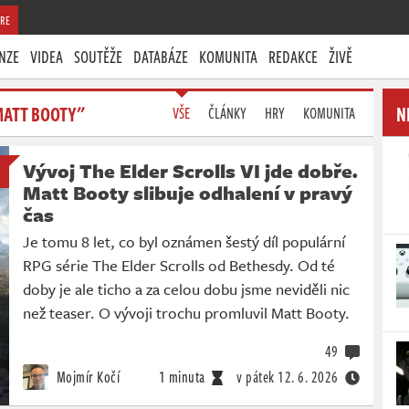
RE
NZE
VIDEA
SOUTĚŽE
DATABÁZE
KOMUNITA
REDAKCE
ŽIVĚ
MATT BOOTY"
N
VŠE
ČLÁNKY
HRY
KOMUNITA
Vývoj The Elder Scrolls VI jde dobře.
Matt Booty slibuje odhalení v pravý
čas
Je tomu 8 let, co byl oznámen šestý díl populární
RPG série The Elder Scrolls od Bethesdy. Od té
doby je ale ticho a za celou dobu jsme neviděli nic
než teaser. O vývoji trochu promluvil Matt Booty.
49
Mojmír Kočí
1 minuta
v pátek
12. 6. 2026