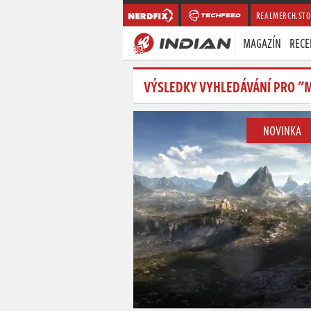
REALMERCH.STO
MAGAZÍN
RECE
VÝSLEDKY VYHLEDÁVÁNÍ PRO "
NOVINKA