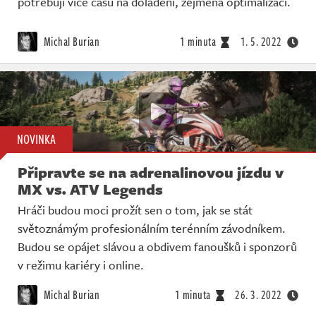
potřebují více času na doladění, zejména optimalizaci.
Živě
Michal Burian
1 minuta
1. 5. 2022
NOVINKA
Připravte se na adrenalinovou jízdu v
MX vs. ATV Legends
Hráči budou moci prožít sen o tom, jak se stát
světoznámým profesionálním terénním závodníkem.
Budou se opájet slávou a obdivem fanoušků i sponzorů
v režimu kariéry i online.
Michal Burian
1 minuta
26. 3. 2022