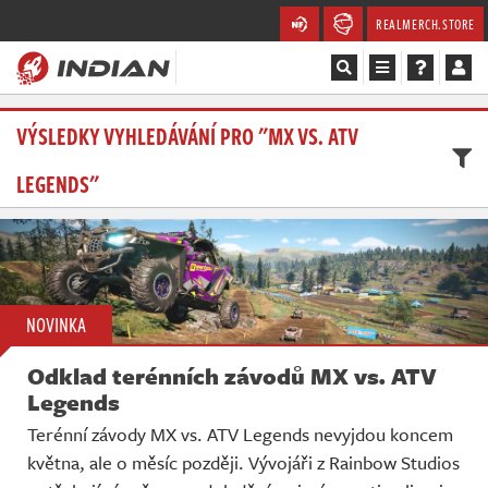
REALMERCH.STORE
Magazín
VÝSLEDKY VYHLEDÁVÁNÍ PRO "MX VS. ATV
LEGENDS"
Recenze
Videa
Soutěže
NOVINKA
Databáze
Odklad terénních závodů MX vs. ATV
Komunita
Legends
Terénní závody MX vs. ATV Legends nevyjdou koncem
Redakce
května, ale o měsíc později. Vývojáři z Rainbow Studios