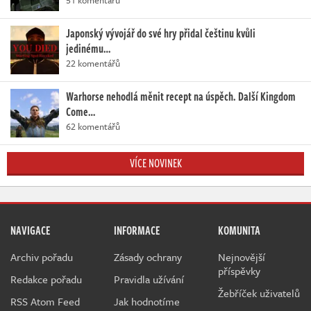
Japonský vývojář do své hry přidal češtinu kvůli
jedinému…
22 komentářů
Warhorse nehodlá měnit recept na úspěch. Další Kingdom
Come…
62 komentářů
VÍCE NOVINEK
NAVIGACE
INFORMACE
KOMUNITA
Archiv pořadu
Zásady ochrany
Nejnovější
příspěvky
Redakce pořadu
Pravidla užívání
Žebříček uživatelů
RSS Atom Feed
Jak hodnotíme