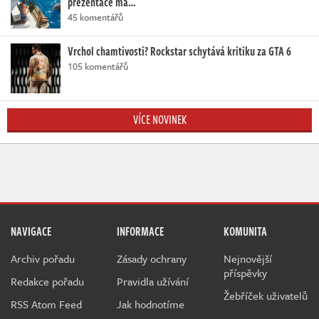
prezentace má…
45 komentářů
Vrchol chamtivosti? Rockstar schytává kritiku za GTA 6
105 komentářů
VÍCE NOVINEK
NAVIGACE
INFORMACE
KOMUNITA
Archiv pořadu
Zásady ochrany
Nejnovější
příspěvky
Redakce pořadu
Pravidla užívání
Žebříček uživatelů
RSS Atom Feed
Jak hodnotíme