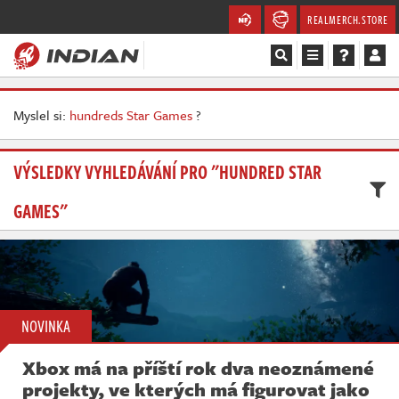
REALMERCH.STORE
Magazín
Myslel si:
hundreds Star Games
?
Recenze
VÝSLEDKY VYHLEDÁVÁNÍ PRO "HUNDRED STAR
Videa
GAMES"
Soutěže
Databáze
Komunita
NOVINKA
Redakce
Xbox má na příští rok dva neoznámené
projekty, ve kterých má figurovat jako