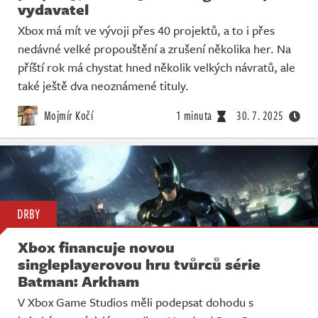
Živě
vydavatel
Xbox má mít ve vývoji přes 40 projektů, a to i přes
nedávné velké propouštění a zrušení několika her. Na
příští rok má chystat hned několik velkých návratů, ale
také ještě dva neoznámené tituly.
Mojmír Kočí
1 minuta
30. 7. 2025
DRBY
Xbox financuje novou
singleplayerovou hru tvůrců série
Batman: Arkham
V Xbox Game Studios měli podepsat dohodu s