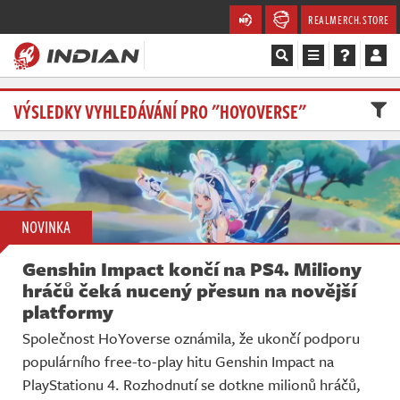
REALMERCH.STORE
Magazín
VÝSLEDKY VYHLEDÁVÁNÍ PRO "HOYOVERSE"
Recenze
Videa
NOVINKA
Soutěže
Genshin Impact končí na PS4. Miliony
Databáze
hráčů čeká nucený přesun na novější
platformy
Komunita
Společnost HoYoverse oznámila, že ukončí podporu
populárního free-to-play hitu Genshin Impact na
Redakce
PlayStationu 4. Rozhodnutí se dotkne milionů hráčů,