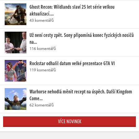
Ghost Recon: Wildlands slaví 25 let série velkou
aktualizací.…
43 komentářů
Už není cesty zpět. Sony připomíná konec fyzických nosičů
na…
116 komentářů
Rockstar odhalil datum velké prezentace GTA VI
119 komentářů
Warhorse nehodlá měnit recept na úspěch. Další Kingdom
Come…
62 komentářů
VÍCE NOVINEK