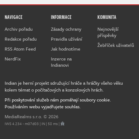
NAVIGACE
INFORMACE
KOMUNITA
Archiv pořadu
Zásady ochrany
Nejnovější
příspěvky
Redakce pořadu
Pravidla užívání
Žebříček uživatelů
RSS Atom Feed
Jak hodnotíme
NerdFix
Inzerce na
Indianovi
Indian je herní projekt sdružující hráče a hráčky všeho věku
kolem témat o počítačových a konzolových hrách.
Při poskytování služeb nám pomáhají soubory cookie.
Používáním webu vyjadřujete souhlas.
MediaRealms s.r.o.
© 2026
IWS 4.234 - m07d03 | IN | 58 ms |