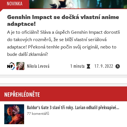
NOVINKA
Genshin Impact se dočká vlastní anime
adaptace!
A je to oficiální! Sláva a úspěch Genshin Impact dorostli
do takových rozměrů, že se blíží vlastní seriálová
adaptace! Překoná tenhle počin svůj originál, nebo to
bude další zklamání?
Nikola Levová
1 minuta
17. 9. 2022
NEPŘEHLÉDNĚTE
Baldur's Gate 3 slaví tři roky. Larian odhalil překvapivé…
77 komentářů