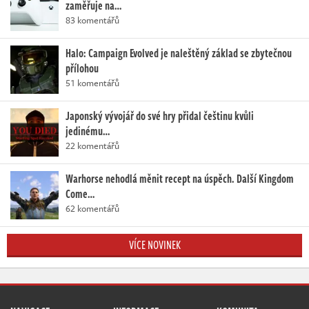
zaměřuje na…
83 komentářů
Halo: Campaign Evolved je naleštěný základ se zbytečnou
přílohou
51 komentářů
Japonský vývojář do své hry přidal češtinu kvůli
jedinému…
22 komentářů
Warhorse nehodlá měnit recept na úspěch. Další Kingdom
Come…
62 komentářů
VÍCE NOVINEK