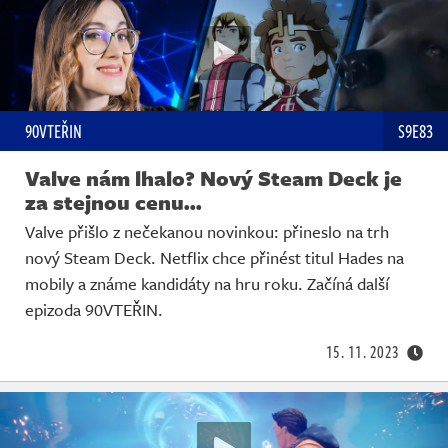
90VTEŘIN
S9E83
Valve nám lhalo? Nový Steam Deck je
za stejnou cenu...
Valve přišlo z nečekanou novinkou: přineslo na trh
nový Steam Deck. Netflix chce přinést titul Hades na
mobily a známe kandidáty na hru roku. Začíná další
epizoda 90VTEŘIN.
15. 11. 2023