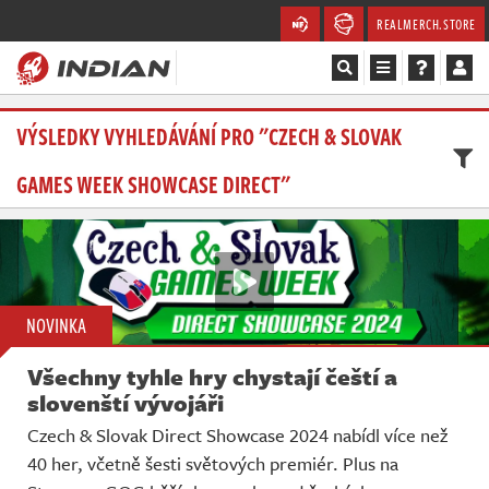
REALMERCH.STORE
Magazín
VÝSLEDKY VYHLEDÁVÁNÍ PRO "CZECH & SLOVAK
GAMES WEEK SHOWCASE DIRECT"
Recenze
Videa
Soutěže
NOVINKA
Databáze
Všechny tyhle hry chystají čeští a
Komunita
slovenští vývojáři
Czech & Slovak Direct Showcase 2024 nabídl více než
Redakce
40 her, včetně šesti světových premiér. Plus na