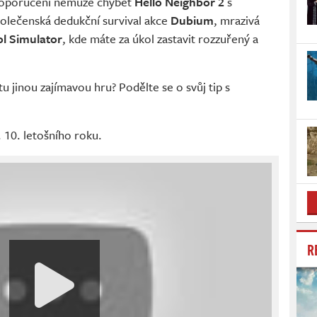
m doporučení nemůže chybět
Hello Neighbor 2
s
olečenská dedukční survival akce
Dubium
, mrazivá
ol Simulator
, kde máte za úkol zastavit rozzuřený a
u jinou zajímavou hru? Podělte se o svůj tip s
 10. letošního roku.
R