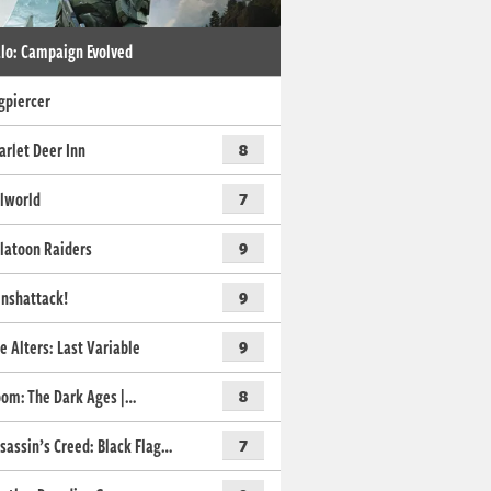
lo: Campaign Evolved
gpiercer
arlet Deer Inn
8
lworld
7
latoon Raiders
9
nshattack!
9
e Alters: Last Variable
9
om: The Dark Ages |…
8
sassin’s Creed: Black Flag…
7