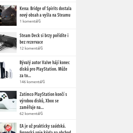
Kena: Bridge of Spirits dostala
nový obsah a vyšla na Steamu
1 komentářů
Steam Deck si brzy pořídíte i
bez rezervace
12 komentářů
Bývalý autor Valve hájí konec
disků pro PlayStation. Může
za to…
146 komentářů
Zatímco PlayStation končí s
výrobou disků, Xbox se
zaměřuje na…
62 komentářů
EA je už prakticky saúdská.
Evropská unie kývla na obchod