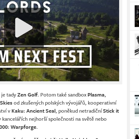
 je tady
Zen Golf
. Potom také sandbox
Plasma
,
Skies
od zkušených polských vývojářů, kooperativní
tví v
Kaku: Ancient Seal
, poněkud netradiční
Stick it
v kancelářích nejhorší společnosti na světě nebo
00: Warpforge
.