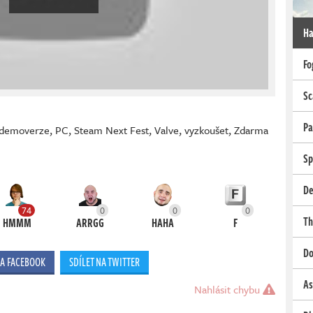
Ha
Fo
Sc
Pa
demoverze
,
PC
,
Steam Next Fest
,
Valve
,
vyzkoušet
,
Zdarma
Sp
De
74
0
0
0
Th
HMMM
ARRGG
HAHA
F
Do
NA FACEBOOK
SDÍLET NA TWITTER
As
Nahlásit chybu