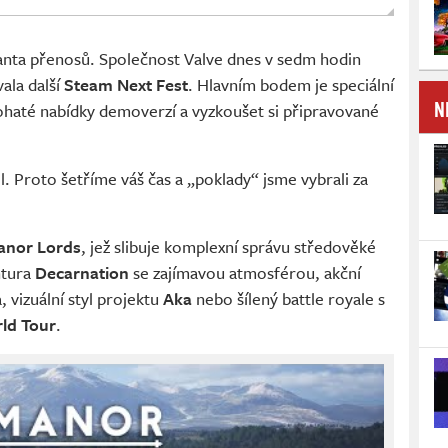
anta přenosů. Společnost Valve dnes v sedm hodin
ala další
Steam Next Fest
. Hlavním bodem je speciální
N
bohaté nabídky demoverzí a vyzkoušet si připravované
l. Proto šetříme váš čas a „poklady“ jsme vybrali za
nor Lords
, jež slibuje komplexní správu středověké
ntura
Decarnation
se zajímavou atmosférou, akční
, vizuální styl projektu
Aka
nebo šílený battle royale s
rld Tour
.