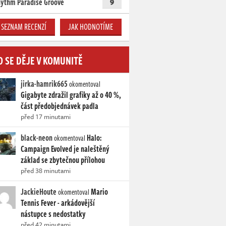
ythm Paradise Groove
9
SEZNAM RECENZÍ
JAK HODNOTÍME
O SE DĚJE V KOMUNITĚ
jirka-hamrik665
okomentoval
Gigabyte zdražil grafiky až o 40 %,
část předobjednávek padla
před 17 minutami
black-neon
Halo:
okomentoval
Campaign Evolved je naleštěný
základ se zbytečnou přílohou
před 38 minutami
JackieHoute
Mario
okomentoval
Tennis Fever - arkádovější
nástupce s nedostatky
před 42 minutami