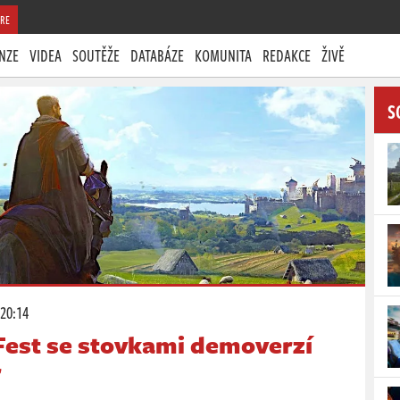
RE
NZE
VIDEA
SOUTĚŽE
DATABÁZE
KOMUNITA
REDAKCE
ŽIVĚ
S
 20:14
Fest se stovkami demoverzí
r