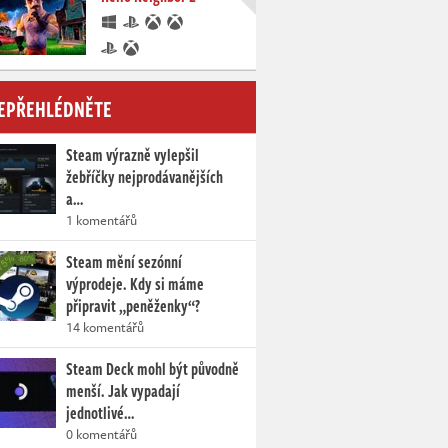
EPŘEHLÉDNĚTE
Steam výrazně vylepšil
žebříčky nejprodávanějších
a…
1 komentářů
Steam mění sezónní
výprodeje. Kdy si máme
připravit „peněženky“?
14 komentářů
Steam Deck mohl být původně
menší. Jak vypadají
jednotlivé…
0 komentářů