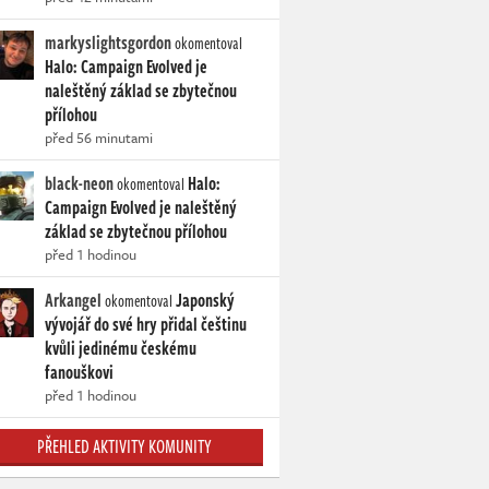
markyslightsgordon
okomentoval
Halo: Campaign Evolved je
naleštěný základ se zbytečnou
přílohou
před 56 minutami
black-neon
Halo:
okomentoval
Campaign Evolved je naleštěný
základ se zbytečnou přílohou
před 1 hodinou
Arkangel
Japonský
okomentoval
vývojář do své hry přidal češtinu
kvůli jedinému českému
fanouškovi
před 1 hodinou
PŘEHLED AKTIVITY KOMUNITY