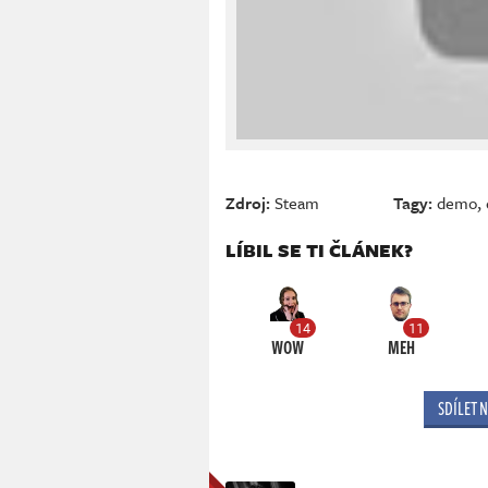
Zdroj:
Steam
Tagy:
demo
,
LÍBIL SE TI ČLÁNEK?
14
11
WOW
MEH
SDÍLET 