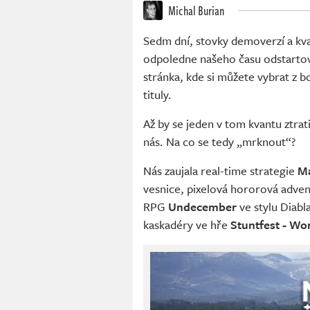
Michal Burian
Sedm dní, stovky demoverzí a kv
odpoledne našeho času odstartov
stránka, kde si můžete vybrat z 
tituly.
Až by se jeden v tom kvantu ztrati
nás. Na co se tedy „mrknout“?
Nás zaujala real-time strategie
Ma
vesnice, pixelová hororová adve
RPG
Undecember
ve stylu Diabla
kaskadéry ve hře
Stuntfest - Wo