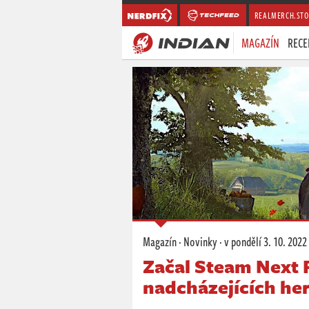
REALMERCH.STO
MAGAZÍN
RECE
Magazín
·
Novinky
·
v pondělí
3. 10. 2022
Začal Steam Next 
nadcházejících he