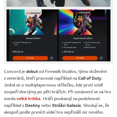
Concord je
debut
od Firewalk Studios, týmu složeném
z veteránů, kteří pracovali například na
Call of Duty
.
Jedná se o multiplayerovou střílečku, kde proti sobě
soupeří dva týmy po pěti hráčích. Při oznámení se na hru
snesla
velká kritika
. Hráči poukazují na podobnosti
například s
Destiny
nebo
Strážci Galaxie
. Shodují se, že
alespoň podle prvních videí hra nepřináší nic nového.