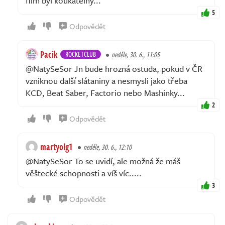
film byl koukatelný...
5
Odpovědět
Pacik
ROCKETCLUB
neděle, 30. 6., 11:05
@NatySeSor Jn bude hrozná ostuda, pokud v ČR
vzniknou další slátaniny a nesmysli jako třeba
KCD, Beat Saber, Factorio nebo Mashinky...
2
Odpovědět
martyolg1
neděle, 30. 6., 12:10
@NatySeSor To se uvidí, ale možná že máš
věštecké schopnosti a víš víc.....
3
Odpovědět