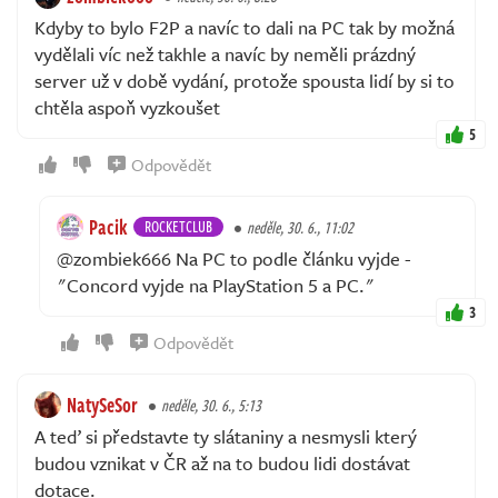
Kdyby to bylo F2P a navíc to dali na PC tak by možná
vydělali víc než takhle a navíc by neměli prázdný
server už v době vydání, protože spousta lidí by si to
chtěla aspoň vyzkoušet
5
Odpovědět
Pacik
ROCKETCLUB
neděle, 30. 6., 11:02
@zombiek666 Na PC to podle článku vyjde -
"Concord vyjde na PlayStation 5 a PC."
3
Odpovědět
NatySeSor
neděle, 30. 6., 5:13
A teď si představte ty slátaniny a nesmysli který
budou vznikat v ČR až na to budou lidi dostávat
dotace.