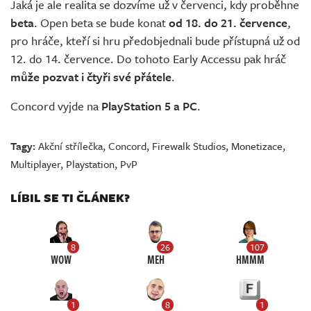
Jaká je ale realita se dozvíme už v červenci, kdy proběhne
beta
. Open beta se bude konat
od 18. do 21. července
,
pro hráče, kteří si hru předobjednali bude přístupná už od
12. do 14. července. Do tohoto Early Accessu pak hráč
může pozvat i čtyři své přátele
.
Concord vyjde na
PlayStation 5 a PC
.
Tagy:
Akční střílečka
,
Concord
,
Firewalk Studios
,
Monetizace
,
Multiplayer
,
Playstation
,
PvP
LÍBIL SE TI ČLÁNEK?
8
26
107
WOW
MEH
HMMM
1
8
1