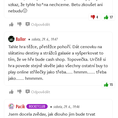
vzkaz, že tyhle ho*na nechceme. Betu zkoušet ani
nebudu🤢
4
17
Odpovědět
Ballor
sobota, 29. 6., 19:47
Tahle hra těžce, přetěžce pohoří. Dát cenovku na
slátatinu destiny a strážců galaxie a vyšperkovat to
tím, že ve hře bude cash shop. Topovečka. Určitě si
hra povede stejně skvěle jako všechny ostatní buy to
play online střílečky jako třeba..... hmmm...... třeba
jako...... hmmmm.
15
Odpovědět
Pacik
ROCKETCLUB
sobota, 29. 6., 19:46
Jsem docela zvědav, jak dlouho jim bude trvat