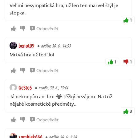
Veľmi nesympatická hra, už len ten marvel štýl je
stopka.
1
Odpovědět
benot09
neděle, 30. 6., 14:53
Mrtvá hra už teď lol
1
1
Odpovědět
GeSto5
neděle, 30. 6., 13:44
Já nekoupím ani hru 😂 těžký nezájem. Na tož
nějaké kosmetické předměty..
3
Odpovědět
zombiek666
neděle, 30. 6., 8:28