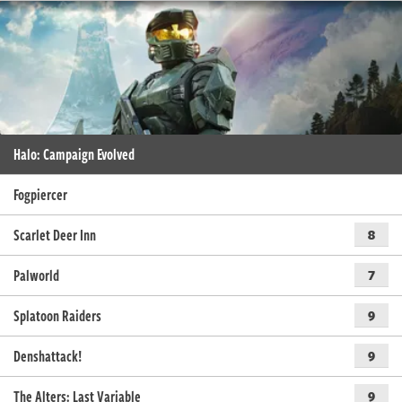
Halo: Campaign Evolved
Fogpiercer
Scarlet Deer Inn
8
Palworld
7
Splatoon Raiders
9
Denshattack!
9
The Alters: Last Variable
9