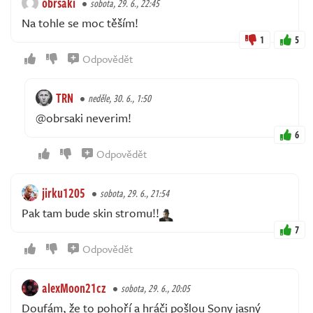
obrsaki
sobota, 29. 6., 22:45
Na tohle se moc těším!
1
5
Odpovědět
TRN
neděle, 30. 6., 1:50
@obrsaki neverim!
6
Odpovědět
jirku1205
sobota, 29. 6., 21:54
Pak tam bude skin stromu!!
7
Odpovědět
alexMoon21cz
sobota, 29. 6., 20:05
Doufám, že to pohoří a hráči pošlou Sony jasný