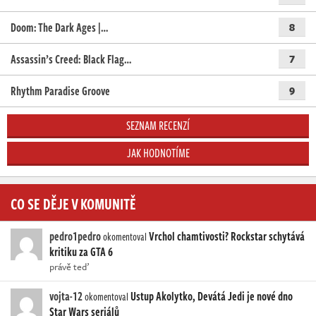
Doom: The Dark Ages |…
8
Assassin’s Creed: Black Flag…
7
Rhythm Paradise Groove
9
SEZNAM RECENZÍ
JAK HODNOTÍME
CO SE DĚJE V KOMUNITĚ
pedro1pedro
Vrchol chamtivosti? Rockstar schytává
okomentoval
kritiku za GTA 6
právě teď
vojta-12
Ustup Akolytko, Devátá Jedi je nové dno
okomentoval
Star Wars seriálů