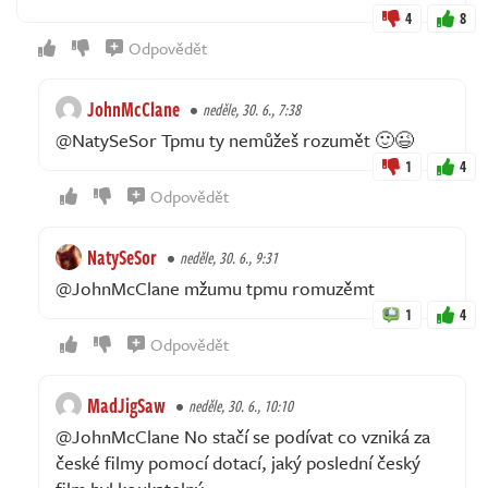
4
8
Odpovědět
JohnMcClane
neděle, 30. 6., 7:38
@NatySeSor Tpmu ty nemůžeš rozumět 🙂😉
1
4
Odpovědět
NatySeSor
neděle, 30. 6., 9:31
@JohnMcClane mžumu tpmu romuzěmt
1
4
Odpovědět
MadJigSaw
neděle, 30. 6., 10:10
@JohnMcClane No stačí se podívat co vzniká za
české filmy pomocí dotací, jaký poslední český