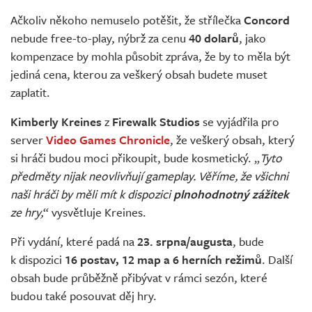
Živě
Ačkoliv někoho nemuselo potěšit, že střílečka
Concord
nebude free-to-play, nýbrž za cenu
40 dolarů
, jako
kompenzace by mohla působit zpráva, že by to měla být
jediná cena, kterou za veškerý obsah budete muset
zaplatit.
Kimberly Kreines
z
Firewalk Studios
se vyjádřila pro
server
Video Games Chronicle
, že veškerý obsah, který
si hráči budou moci přikoupit, bude kosmetický. „
Tyto
předměty nijak neovlivňují gameplay. Věříme, že všichni
naši hráči by měli mít k dispozici
plnohodnotný zážitek
ze hry,
“ vysvětluje Kreines.
Při vydání, které padá na
23. srpna/augusta
, bude
k dispozici
16 postav, 12 map a 6 herních režimů
. Další
obsah bude průběžně přibývat v rámci sezón, které
budou také posouvat děj hry.