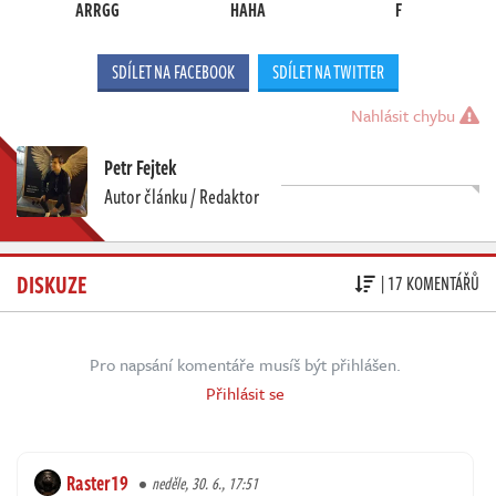
ARRGG
HAHA
F
SDÍLET NA FACEBOOK
SDÍLET NA TWITTER
Nahlásit chybu
Petr Fejtek
Autor článku / Redaktor
DISKUZE
| 17 KOMENTÁŘŮ
Pro napsání komentáře musíš být přihlášen.
Přihlásit se
Raster19
neděle, 30. 6., 17:51