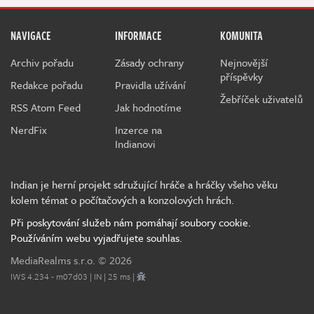
NAVIGACE
INFORMACE
KOMUNITA
Archiv pořadu
Zásady ochrany
Nejnovější
příspěvky
Redakce pořadu
Pravidla užívání
Žebříček uživatelů
RSS Atom Feed
Jak hodnotíme
NerdFix
Inzerce na
Indianovi
Indian je herní projekt sdružující hráče a hráčky všeho věku
kolem témat o počítačových a konzolových hrách.
Při poskytování služeb nám pomáhají soubory cookie.
Používáním webu vyjadřujete souhlas.
MediaRealms s.r.o.
© 2026
IWS 4.234 - m07d03 | IN | 25 ms |