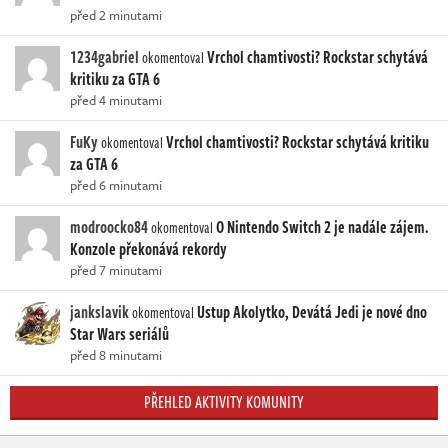
před 2 minutami
1234gabriel
Vrchol chamtivosti? Rockstar schytává
okomentoval
kritiku za GTA 6
před 4 minutami
FuKy
Vrchol chamtivosti? Rockstar schytává kritiku
okomentoval
za GTA 6
před 6 minutami
modroocko84
O Nintendo Switch 2 je nadále zájem.
okomentoval
Konzole překonává rekordy
před 7 minutami
jankslavik
Ustup Akolytko, Devátá Jedi je nové dno
okomentoval
Star Wars seriálů
před 8 minutami
PŘEHLED AKTIVITY KOMUNITY