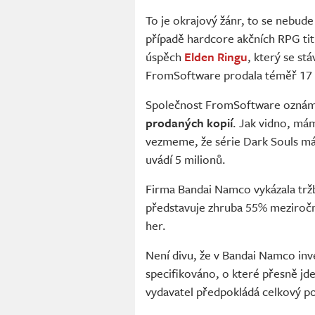
To je okrajový žánr, to se nebud
případě hardcore akčních RPG tit
úspěch
Elden Ringu
, který se st
FromSoftware prodala téměř 17 
Společnost FromSoftware oznámi
prodaných kopií
. Jak vidno, mám
vezmeme, že série Dark Souls má 
uvádí 5 milionů.
Firma Bandai Namco vykázala tržby
představuje zhruba 55% meziroční
her.
Není divu, že v Bandai Namco inve
specifikováno, o které přesně jde
vydavatel předpokládá celkový po