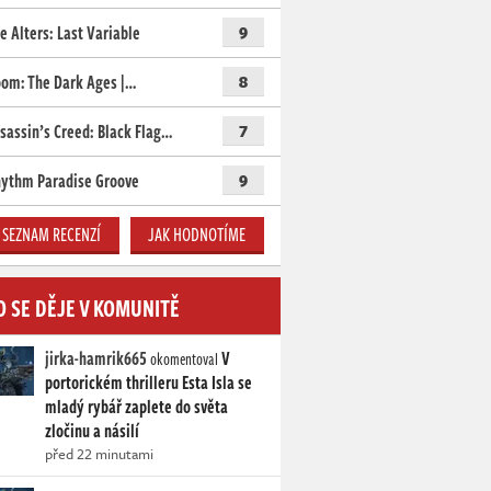
e Alters: Last Variable
9
om: The Dark Ages |…
8
sassin’s Creed: Black Flag…
7
ythm Paradise Groove
9
SEZNAM RECENZÍ
JAK HODNOTÍME
O SE DĚJE V KOMUNITĚ
jirka-hamrik665
V
okomentoval
portorickém thrilleru Esta Isla se
mladý rybář zaplete do světa
zločinu a násilí
před 22 minutami