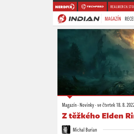
REALMERCH.STO
MAGAZÍN
RECE
Magazín
·
Novinky
·
ve čtvrtek
18. 8. 202
Z těžkého Elden Ri
Michal Burian