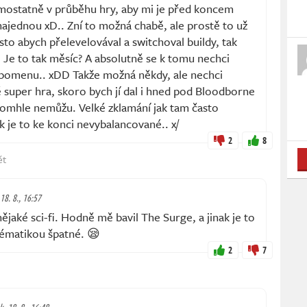
amostatně v průběhu hry, aby mi je před koncem
 najednou xD.. Zní to možná chabě, ale prostě to už
to abych přelevelovával a switchoval buildy, tak
. Je to tak měsíc? A absolutně se k tomu nechci
vzpomenu.. xDD Takže možná někdy, ale nechci
ě super hra, skoro bych jí dal i hned pod Bloodborne
tomhle nemůžu. Velké zklamání jak tam často
k je to ke konci nevybalancované.. x/
2
8
ět
 18. 8., 16:57
ějaké sci-fi. Hodně mě bavil The Surge, a jinak je to
tématikou špatné. 😪
2
7