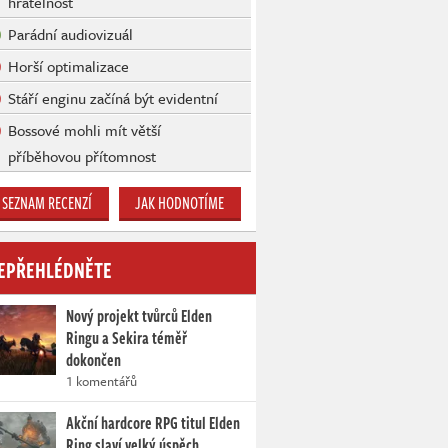
hratelnost
Parádní audiovizuál
Horší optimalizace
Stáří enginu začíná být evidentní
Bossové mohli mít větší
příběhovou přítomnost
SEZNAM RECENZÍ
JAK HODNOTÍME
EPŘEHLÉDNĚTE
Nový projekt tvůrců Elden
Ringu a Sekira téměř
dokončen
1 komentářů
Akční hardcore RPG titul Elden
Ring slaví velký úspěch