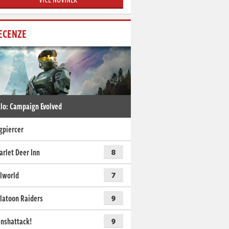
ECENZE
lo: Campaign Evolved
gpiercer
arlet Deer Inn
8
lworld
7
latoon Raiders
9
nshattack!
9