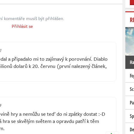
R
ní komentáře musíš být přihlášen.
Přihlásit se
1
dal a připadalo mi to zajímavý k porovnání. Diablo
Ha
lionů dolarů k 20. červnu (první nalezený článek,
Fo
Sc
Pa
9
ovině hry a nemůžu se teď do ni zpátky dostat :-D
Sp
á hra se skvělým světem a opravdu patří k těm
ám.
De