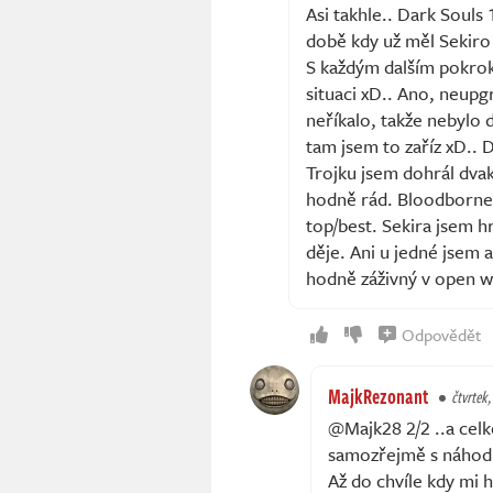
Asi takhle.. Dark Souls 
době kdy už měl Sekiro 
S každým dalším pokroke
situaci xD.. Ano, neupgr
neříkalo, takže nebylo 
tam jsem to zaříz xD.. 
Trojku jsem dohrál dva
hodně rád. Bloodborne j
top/best. Sekira jsem h
děje. Ani u jedné jsem a
hodně záživný v open wo
Odpovědět
MajkRezonant
čtvrtek,
@Majk28 2/2 ..a celk
samozřejmě s náhodný
Až do chvíle kdy mi 