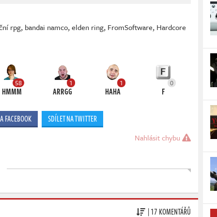
ční rpg
,
bandai namco
,
elden ring
,
FromSoftware
,
Hardcore
58
1
1
0
HMMM
ARRGG
HAHA
F
NA FACEBOOK
SDÍLET NA TWITTER
Nahlásit chybu
| 17 KOMENTÁŘŮ