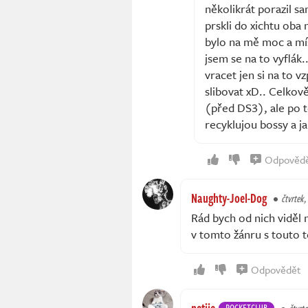
několikrát porazil s
prskli do xichtu oba
bylo na mě moc a mís
jsem se na to vyflák.
vracet jen si na to 
slibovat xD.. Celkov
(před DS3), ale po 
recyklujou bossy a ja
Odpověd
Naughty-Joel-Dog
čtvrtek,
Rád bych od nich viděl n
v tomto žánru s touto 
Odpovědět
ROCKETCLUB