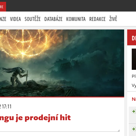
RE
NZE
VIDEA
SOUTĚŽE
DATABÁZE
KOMUNITA
REDAKCE
ŽIVĚ
D
P
Vy
N
2 17:11
ngu je prodejní hit