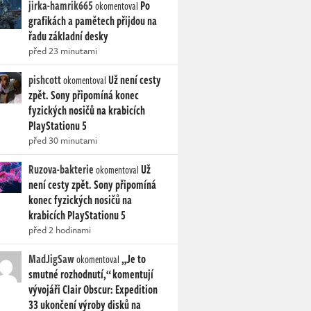
jirka-hamrik665
Po
okomentoval
grafikách a pamětech přijdou na
řadu základní desky
před 23 minutami
pishcott
Už není cesty
okomentoval
zpět. Sony připomíná konec
fyzických nosičů na krabicích
PlayStationu 5
před 30 minutami
Ruzova-bakterie
Už
okomentoval
není cesty zpět. Sony připomíná
konec fyzických nosičů na
krabicích PlayStationu 5
před 2 hodinami
MadJigSaw
„Je to
okomentoval
smutné rozhodnutí,“ komentují
vývojáři Clair Obscur: Expedition
33 ukončení výroby disků na