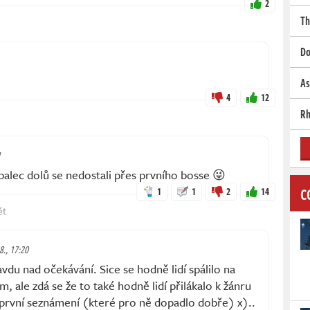
2
Th
Do
As
4
12
Rh
1
palec dolů se nedostali přes prvního bosse 😜
C
1
1
2
14
ět
 8., 17:20
vdu nad očekávání. Sice se hodně lidí spálilo na
 ale zdá se že to také hodně lidí přilákalo k žánru
 první seznámení (které pro ně dopadlo dobře) x)..