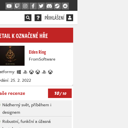
PŘIHLÁŠENÍ
ETAIL K OZNAČENÉ HŘE
Elden Ring
FromSoftware
latformy:
dání: 25. 2. 2022
10
aše recenze
/ 10
Nádherný svět, příběhem i
designem
Robustní, funkční a úžasná