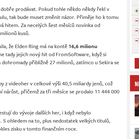
e dobře prodávat. Pokud tohle někdo někdy řekl v
ulu, tak bude muset změnit názor. Přiměje ho k tomu
ává hitem. Za necelých šest měsíců novinka od
milionů kusů.
la, že Elden Ring má na kontě
16,6 milionu
e tady jejich nový hit od FromSoftware, když si
dohromady přibližně 27 milionů, zatímco u Sekira se
N
 z videoher v celkové výši 40,5 miliardy jenů, což
 nárůst, přičemž za tři měsíce se prodalo 11 444 000
stují do vývoje dalších her, i když nebylo
. S ohledem na to, plus nedostatek velkých titulů,
kles zisku v tomto finančním roce.