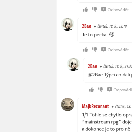
Odpovědět
2Bae
čtvrtek, 18. 8., 18:19
Je to pecka. 🤤
Odpovědět
2Bae
čtvrtek, 18. 8., 21:3
@2Bae Týpci co dali 
Odpověd
MajkRezonant
čtvrtek, 18.
1/1 Tohle se chytlo opra
"mainstream rpg" dojem,
a dokonce je to pro ně