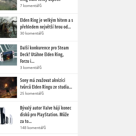
7 komentářů
Elden Ring je velkým hitem a s
přehledem největší hrou od…
30 komentářů
Další konkurence pro Steam
Deck? Utáhne Elden Ring,
Forzu i…
3 komentářů
Sony má zvažovat akvizici
tvůrců Elden Ringu ze studia…
25 komentářů
Bývalý autor Valve hájí konec
disků pro PlayStation. Může
za to…
148 komentářů