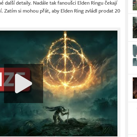
 další detaily. Nadále tak fanoušci Elden Ringu čekají
. Zatím si mohou přát, aby Elden Ring zvládl prodat 20