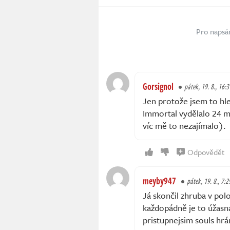
Pro napsá
Gorsignol
pátek, 19. 8., 16:3
Jen protože jsem to hle
Immortal vydělalo 24 mi
víc mě to nezajímalo).
Odpovědět
meyby947
pátek, 19. 8., 7:2
Já skončil zhruba v pol
každopádně je to úžasn
pristupnejsim souls hr