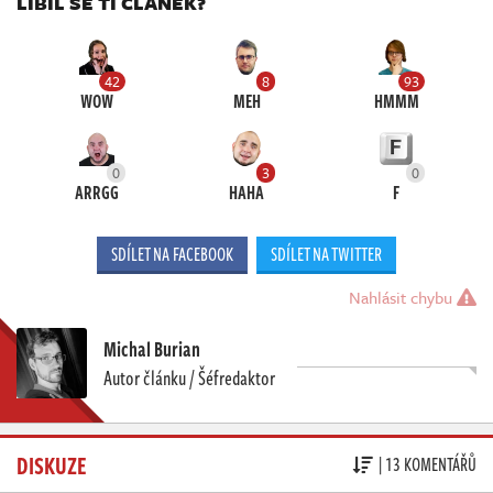
LÍBIL SE TI ČLÁNEK?
42
8
93
WOW
MEH
HMMM
0
3
0
ARRGG
HAHA
F
SDÍLET NA FACEBOOK
SDÍLET NA TWITTER
Nahlásit chybu
Michal Burian
Autor článku / Šéfredaktor
DISKUZE
| 13 KOMENTÁŘŮ