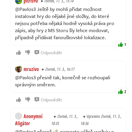
pitris90
čtvrtek, 11. 3., 15:14
@Pavlos3 Ještě by mohli přidat možnost
instalovat hry do nějaké jiné složky, do které
nejsou potřeba nějaká hodně vysoká práva pro
zápis, aby hry z MS Storu šly lehce modovat,
případně přidávat fanouškovské lokalizace.
1
Odpovědět
mrazivo
čtvrtek, 11. 3., 16:17
@Pavlos3 přesně tak, konečně se rozhoupali
správným směrem.
2
Odpovědět
Anonymní
čtvrtek, 11. 3.,
Upraveno
čtvrtek, 11. 3.,
Aligátor
18:35
18:36
@Pavlos3 přesně
naprosto vážně uvažuju o