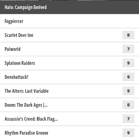
Halo: Campaign Evolved
Fogpiercer
Scarlet Deer Inn
8
Palworld
7
Splatoon Raiders
9
Denshattack!
9
The Alters: Last Variable
9
Doom: The Dark Ages |…
8
Assassin’s Creed: Black Flag…
7
Rhythm Paradise Groove
9