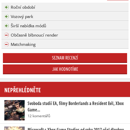
Roční období
Vozový park
Širší nabídka módů
Občasně blbnoucí render
Matchmaking
SEZNAM RECENZÍ
JAK HODNOTÍME
NEPŘEHLÉDNĚTE
Svoboda studií EA, filmy Borderlands a Resident Evil, Xbox
Game…
12 komentářů
Microsoft s Xbox Game Studios od roku 2017 ušel dlouhou