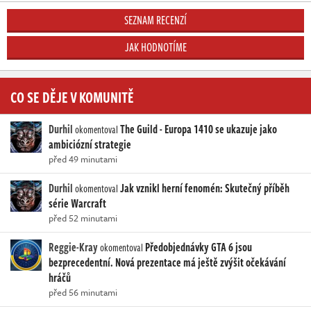
SEZNAM RECENZÍ
JAK HODNOTÍME
CO SE DĚJE V KOMUNITĚ
Durhil
The Guild - Europa 1410 se ukazuje jako
okomentoval
ambiciózní strategie
před 49 minutami
Durhil
Jak vznikl herní fenomén: Skutečný příběh
okomentoval
série Warcraft
před 52 minutami
Reggie-Kray
Předobjednávky GTA 6 jsou
okomentoval
bezprecedentní. Nová prezentace má ještě zvýšit očekávání
hráčů
před 56 minutami