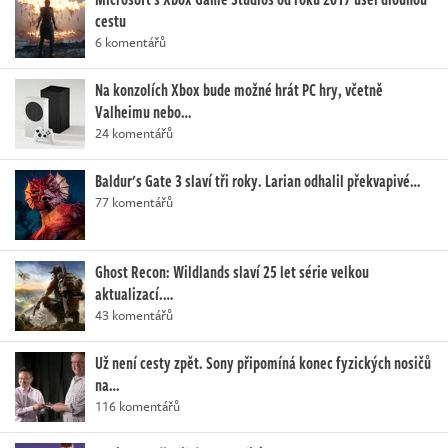
cestu
6 komentářů
Na konzolích Xbox bude možné hrát PC hry, včetně
Valheimu nebo…
24 komentářů
Baldur's Gate 3 slaví tři roky. Larian odhalil překvapivé…
77 komentářů
Ghost Recon: Wildlands slaví 25 let série velkou
aktualizací.…
43 komentářů
Už není cesty zpět. Sony připomíná konec fyzických nosičů
na…
116 komentářů