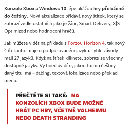
Živě
Konzole Xbox a Windows 10
lépe ukážou
hry přeložené
do češtiny
. Nová aktualizace přidává nový štítek, který se
zobrazí vedle ostatních jako je žánr, Smart Delivery, X|S
Optimized nebo hodnocení hráčů.
Jak můžete vidět na příkladu s
Forzou Horizon 4
, tak nový
štítek informuje o podporovaném jazyku. Tyhle závody
mají 27 jazyků. Když na štítek kliknete, zobrazí se všechny
dostupné jazyky. Vy hned uvidíte, jakou formu češtiny
daný titul má – dabing, textová lokalizace nebo překlad
menu.
PŘEČTĚTE SI TAKÉ:
NA
KONZOLÍCH XBOX BUDE MOŽNÉ
HRÁT PC HRY, VČETNĚ VALHEIMU
NEBO DEATH STRANDING