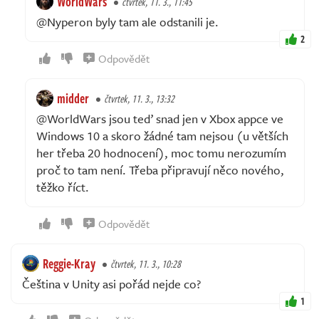
WorldWars
čtvrtek, 11. 3., 11:45
@Nyperon byly tam ale odstanili je.
2
Odpovědět
midder
čtvrtek, 11. 3., 13:32
@WorldWars jsou teď snad jen v Xbox appce ve
Windows 10 a skoro žádné tam nejsou (u větších
her třeba 20 hodnocení), moc tomu nerozumím
proč to tam není. Třeba připravují něco nového,
těžko říct.
Odpovědět
Reggie-Kray
čtvrtek, 11. 3., 10:28
Čeština v Unity asi pořád nejde co?
1