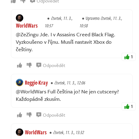
Odpovědět
čtvrtek, 11. 3.,
Upraveno
čtvrtek, 11. 3.,
WorldWars
10:57
10:58
@ZeZingu Jde. I v Assasins Creed Black Flag.
Vyzkoušeno v říjnu. Musíš nastavit Xbox do
češtiny.
1
Odpovědět
Reggie-Kray
čtvrtek, 11. 3., 12:06
@WorldWars Full čeština jo? Ne jen cutsceny?
Každopádně zkusím.
1
Odpovědět
WorldWars
čtvrtek, 11. 3., 13:32