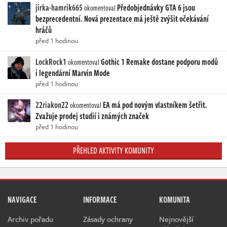
jirka-hamrik665
Předobjednávky GTA 6 jsou
okomentoval
bezprecedentní. Nová prezentace má ještě zvýšit očekávání
hráčů
před 1 hodinou
LockRock1
Gothic 1 Remake dostane podporu modů
okomentoval
i legendární Marvin Mode
před 1 hodinou
22riakon22
EA má pod novým vlastníkem šetřit.
okomentoval
Zvažuje prodej studií i známých značek
před 1 hodinou
PŘEHLED AKTIVITY KOMUNITY
NAVIGACE
INFORMACE
KOMUNITA
Archiv pořadu
Zásady ochrany
Nejnovější