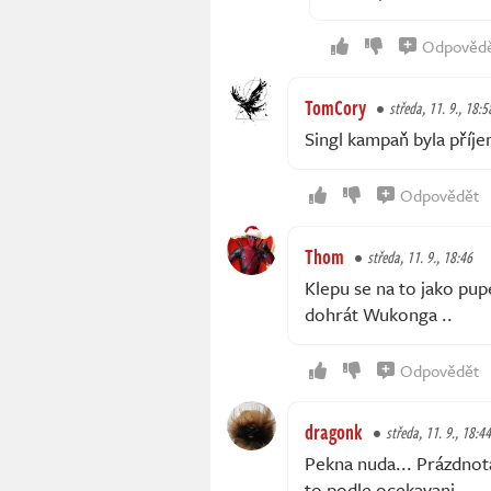
Odpověd
TomCory
středa, 11. 9., 18:5
Singl kampaň byla příj
Odpovědět
Thom
středa, 11. 9., 18:46
Klepu se na to jako pu
dohrát Wukonga ..
Odpovědět
dragonk
středa, 11. 9., 18:44
Pekna nuda... Prázdnot
to podle ocekavani.