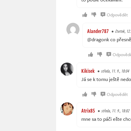
Odpovědět
Alander787
čtvrtek, 12.
@dragonk co přesně 
Odpověd
Kikisek
středa, 11. 9., 18:04
Já se k tomu ještě ned
Odpovědět
Atrix85
středa, 11. 9., 18:02
mne sa to páči ešte c