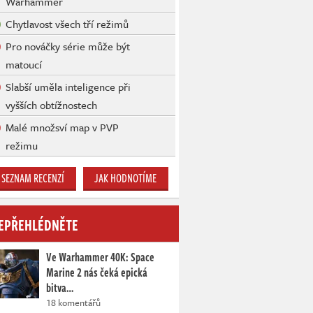
Warhammer
Chytlavost všech tří režimů
Pro nováčky série může být
matoucí
Slabší uměla inteligence při
vyšších obtížnostech
Malé množsví map v PVP
režimu
SEZNAM RECENZÍ
JAK HODNOTÍME
EPŘEHLÉDNĚTE
Ve Warhammer 40K: Space
Marine 2 nás čeká epická
bitva…
18 komentářů