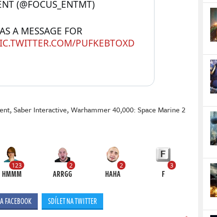
NT (@FOCUS_ENTMT) 
AS A MESSAGE FOR 
IC.TWITTER.COM/PUFKEBTOXD
ent
,
Saber Interactive
,
Warhammer 40,000: Space Marine 2
123
2
2
3
HMMM
ARRGG
HAHA
F
NA FACEBOOK
SDÍLET NA TWITTER