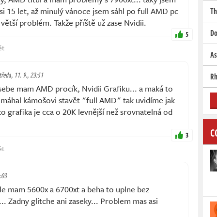
si 15 let, až minulý vánoce jsem sáhl po full AMD pc
Th
 větší problém. Takže příště už zase Nvidii.
Do
5
ět
As
tředa, 11. 9., 23:51
Rh
sebe mam AMD procík, Nvidii Grafiku... a maká to
omáhal kámošovi stavět "full AMD" tak uvidíme jak
o grafika je cca o 20K levnější než srovnatelná od
C
3
ět
1:03
e mam 5600x a 6700xt a beha to uplne bez
.. Zadny glitche ani zaseky... Problem mas asi