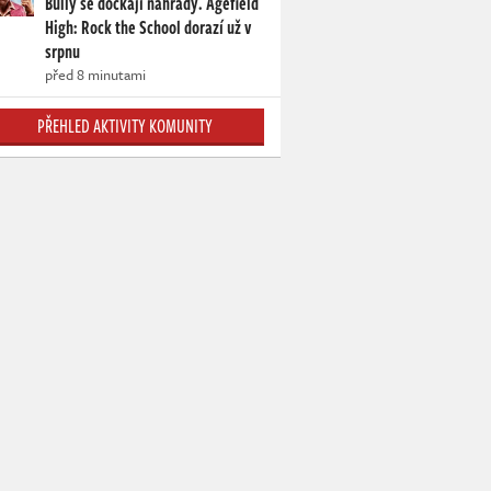
Bully se dočkají náhrady. Agefield
High: Rock the School dorazí už v
srpnu
před 8 minutami
PŘEHLED AKTIVITY KOMUNITY