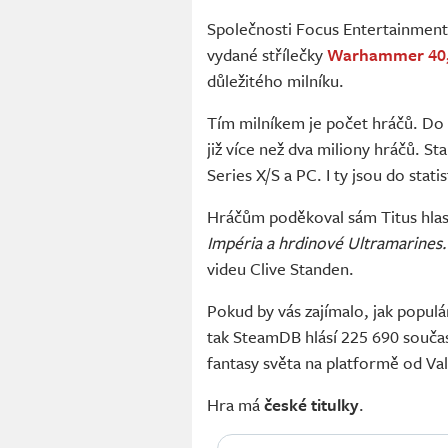
Společnosti Focus Entertainment
vydané střílečky
Warhammer 40,
důležitého milníku.
Tím milníkem je počet hráčů. Do h
již více než dva miliony hráčů. St
Series X/S a PC. I ty jsou do stati
Hráčům poděkoval sám Titus hla
Impéria a hrdinové Ultramarines. 
videu Clive Standen.
Pokud by vás zajímalo, jak popu
tak SteamDB hlásí 225 690 současn
fantasy světa na platformě od Va
Hra má
české titulky
.