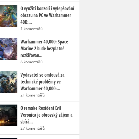
O využití konzolí i vylepšování
obrazu na PC ve Warhammer
40K:…
1 komentářů
Warhammer 40,000: Space
Marine 2 bude bezplatně
rozšiřován…
6 komentářů
Vydavatel se omlouvá za
technické problémy ve
Warhammer 40,000:…
21 komentářů
O remake Resident Evil
Veronica je obrovský zájem a
sbírá…
27 komentářů