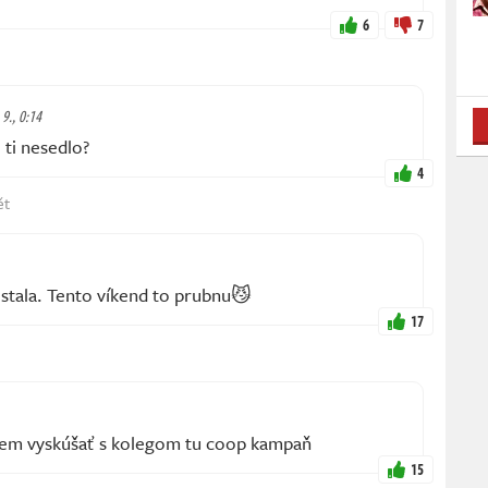
6
7
 9., 0:14
ti nesedlo?
4
ět
ostala. Tento víkend to prubnu😼
17
hcem vyskúšať s kolegom tu coop kampaň
15