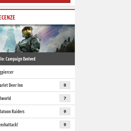
ECENZE
lo: Campaign Evolved
gpiercer
arlet Deer Inn
8
lworld
7
latoon Raiders
9
nshattack!
9