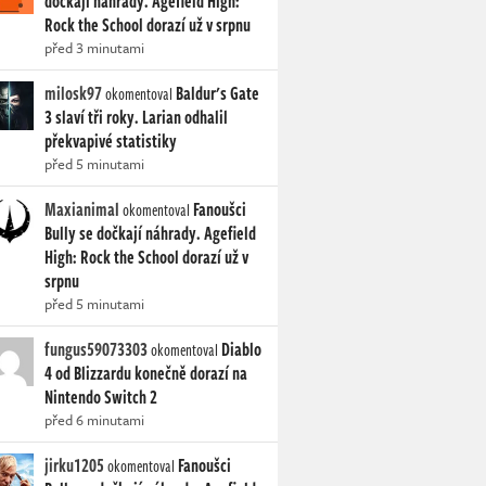
dočkají náhrady. Agefield High:
Rock the School dorazí už v srpnu
před 3 minutami
milosk97
Baldur's Gate
okomentoval
3 slaví tři roky. Larian odhalil
překvapivé statistiky
před 5 minutami
Maxianimal
Fanoušci
okomentoval
Bully se dočkají náhrady. Agefield
High: Rock the School dorazí už v
srpnu
před 5 minutami
fungus59073303
Diablo
okomentoval
4 od Blizzardu konečně dorazí na
Nintendo Switch 2
před 6 minutami
jirku1205
Fanoušci
okomentoval