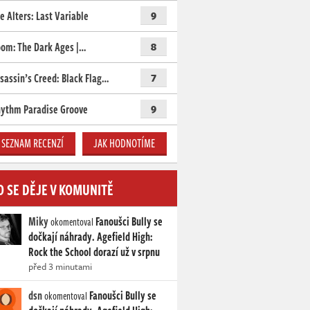
e Alters: Last Variable
9
om: The Dark Ages |…
8
sassin’s Creed: Black Flag…
7
ythm Paradise Groove
9
SEZNAM RECENZÍ
JAK HODNOTÍME
O SE DĚJE V KOMUNITĚ
Miky
Fanoušci Bully se
okomentoval
dočkají náhrady. Agefield High:
Rock the School dorazí už v srpnu
před 3 minutami
dsn
Fanoušci Bully se
okomentoval