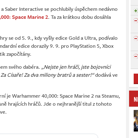
 a Saber Interactive se pochlubily úspěchem nedávno
000: Space Marine
2
. Ta za krátkou dobu dosáhla
ry se od 5. 9., kdy vyšly edice Gold a Ultra, podívalo
andardní edice dorazily 9. 9. pro PlayStation 5, Xbox
stik započítány.
sem svého dabéra.
„Nejste jen hráči, jste bojovníci
Za Císaře! Za dva miliony bratrů a sester!“
dodává ve
lární je Warhammer 40,000: Space Marine 2 na Steamu,
N
ě hrajících hráčů. Jde o nejhranější titul z tohoto
lve.