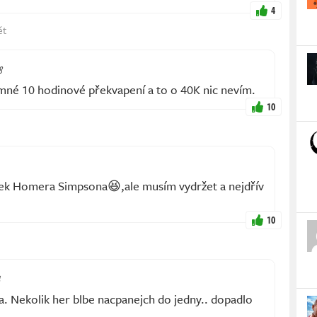
4
ět
8
emné 10 hodinové překvapení a to o 40K nic nevím.
10
pek Homera Simpsona😆,ale musím vydržet a nejdřív
10
a. Nekolik her blbe nacpanejch do jedny.. dopadlo