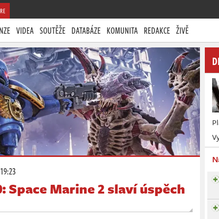
RE
NZE
VIDEA
SOUTĚŽE
DATABÁZE
KOMUNITA
REDAKCE
ŽIVĚ
D
P
Vy
N
 19:23
 Space Marine 2 slaví úspěch