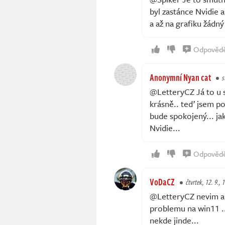
byl zastánce Nvidie a
a až na grafiku žádný
Odpověd
Anonymní Nyan cat
s
@LetteryCZ Já to u 
krásně.. teď jsem p
bude spokojený... jak
Nvidie...
Odpověd
VoDaCZ
čtvrtek, 12. 9., 
@LetteryCZ nevim al
problemu na win11 ..
nekde jinde...