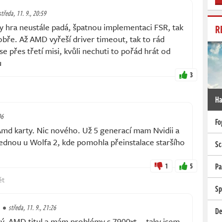
středa, 11. 9., 20:59
dy hra neustále padá, špatnou implementaci FSR, tak
R
obře. Až AMD vyřeší driver timeout, tak to rád
e přes třetí misi, kvůli nechuti to pořád hrát od
u
3
Ha
06
Fo
md karty. Nic nového. Už 5 generací mam Nvidii a
ednou u Wolfa 2, kde pomohla přeinstalace staršího
Sc
1
5
Pa
ět
Sp
středa, 11. 9., 21:26
De
ý, AMD titul a mám problémy s 7900xt... taky jsem