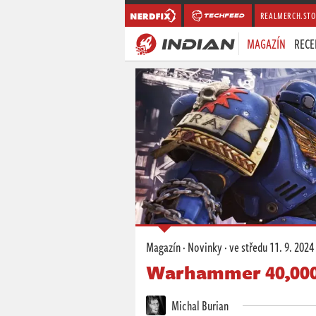
REALMERCH.STO
MAGAZÍN
RECE
Magazín
·
Novinky
·
ve středu
11. 9. 2024
Warhammer 40,000:
Michal Burian