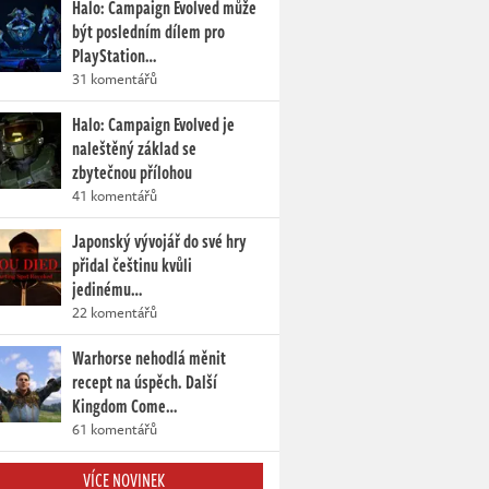
Halo: Campaign Evolved může
být posledním dílem pro
PlayStation…
31 komentářů
Halo: Campaign Evolved je
naleštěný základ se
zbytečnou přílohou
41 komentářů
Japonský vývojář do své hry
přidal češtinu kvůli
jedinému…
22 komentářů
Warhorse nehodlá měnit
recept na úspěch. Další
Kingdom Come…
61 komentářů
VÍCE NOVINEK