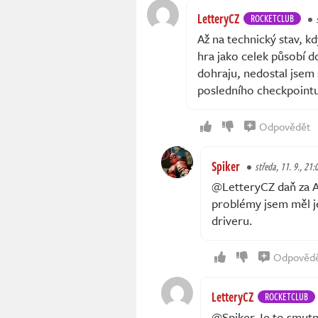
LetteryCZ
ROCKETCLUB
Až na technický stav, k
hra jako celek působí d
dohraju, nedostal jsem s
posledního checkpoint
Odpovědět
Spiker
středa, 11. 9., 21:
@LetteryCZ daň za A
problémy jsem měl j
driveru.
Odpověd
LetteryCZ
ROCKETCLUB
@Spiker Je to smutn