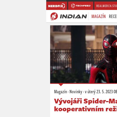
REALMERCH.STO
MAGAZÍN
RECE
Magazín
·
Novinky
·
v úterý
23. 5. 2023 0
Vývojáři Spider-Ma
kooperativním re