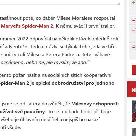
asáhnout poté, co dabér Milese Moralese rozpoutal
v
Marvel’s Spider-Man 2
. K němu svádí i první trailer.
Summer 2022 odpovídal na několik otázek ohledně role
í adventuře. Jedna otázka se týkala toho, zda ve hře
spoili v roli Milese a Petera Parkera. Jeter váhavě
o oznámeno, nebo ne, ale myslím, že ano.“
nto požár hasit a na sociálních sítích kooperativní
Spider-Man 2 je epické dobrodružství pro jednoho
N
h jsme se od Jatera dozvěděli, že
Milesovy schopnosti
yužívat své pavučiny
. To se mu bude hodit při boji s
eho je úhlavním nepřítel a nejspíš ho nakazí
nti všude.