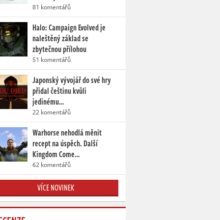
81 komentářů
Halo: Campaign Evolved je
naleštěný základ se
zbytečnou přílohou
51 komentářů
Japonský vývojář do své hry
přidal češtinu kvůli
jedinému…
22 komentářů
Warhorse nehodlá měnit
recept na úspěch. Další
Kingdom Come…
62 komentářů
VÍCE NOVINEK