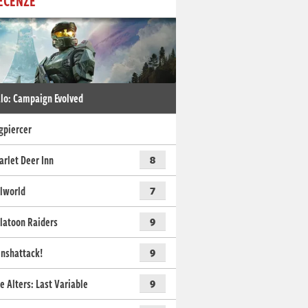
ECENZE
lo: Campaign Evolved
gpiercer
arlet Deer Inn
8
lworld
7
latoon Raiders
9
nshattack!
9
e Alters: Last Variable
9