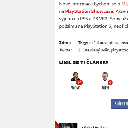
Nové informace bychom se o
Mar
na
PlayStation Showcase
. Akce 
vyjdou na PS5 a PS VR2. Sony už 
podzimu na PlayStation 5, neofici
Zdroj:
Tagy:
akční adventura
,
ins
Twitter
2
,
Otevřený svět
,
playstati
LÍBIL SE TI ČLÁNEK?
10
9
WOW
MEH
SDÍLET 