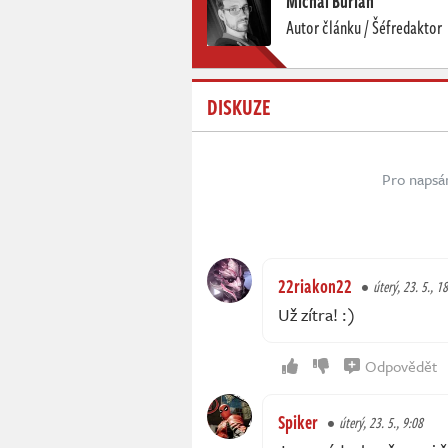
Michal Burian
Autor článku / Šéfredaktor
DISKUZE
Pro napsá
22riakon22
úterý, 23. 5., 1
Už zítra! :)
Odpovědět
Spiker
úterý, 23. 5., 9:08