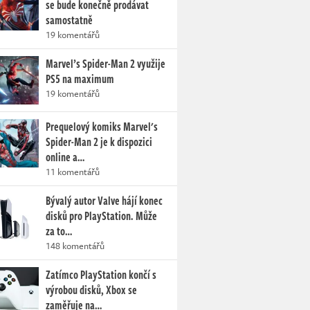
se bude konečně prodávat
samostatně
19 komentářů
Marvel’s Spider-Man 2 využije
PS5 na maximum
19 komentářů
Prequelový komiks Marvel's
Spider-Man 2 je k dispozici
online a…
11 komentářů
Bývalý autor Valve hájí konec
disků pro PlayStation. Může
za to…
148 komentářů
Zatímco PlayStation končí s
výrobou disků, Xbox se
zaměřuje na…