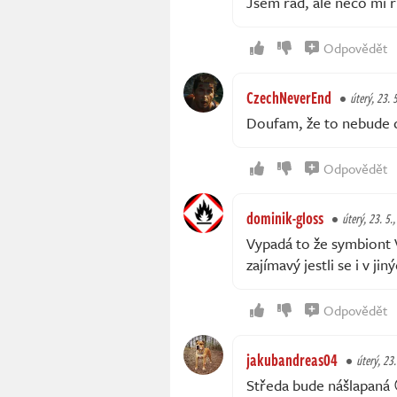
Jsem rád, ale něco mi ři
Odpovědět
CzechNeverEnd
úterý, 23. 
Doufam, že to nebude 
Odpovědět
dominik-gloss
úterý, 23. 5.,
Vypadá to že symbiont 
zajímavý jestli se i v j
Odpovědět
jakubandreas04
úterý, 23.
Středa bude nášlapaná 