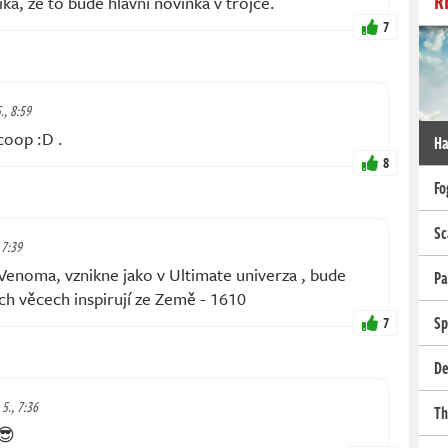
R
ká, že to bude hlavní novinka v trojce.
7
5., 8:59
coop :D .
Ha
8
Fo
Sc
 7:39
Venoma, vznikne jako v Ultimate univerza , bude
Pa
iných věcech inspirují ze Země - 1610
Sp
7
De
 5., 7:36
Th
😎