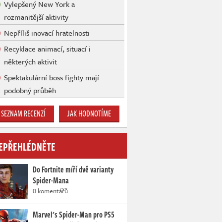
Vylepšený New York a
rozmanitější aktivity
Nepříliš inovací hratelnosti
Recyklace animací, situací i
některých aktivit
Spektakulární boss fighty mají
podobný průběh
SEZNAM RECENZÍ
JAK HODNOTÍME
EPŘEHLÉDNĚTE
Do Fortnite míří dvě varianty
Spider-Mana
0 komentářů
Marvel's Spider-Man pro PS5