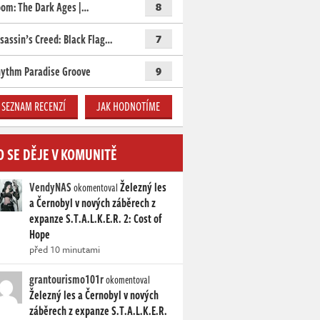
om: The Dark Ages |…
8
sassin’s Creed: Black Flag…
7
ythm Paradise Groove
9
SEZNAM RECENZÍ
JAK HODNOTÍME
O SE DĚJE V KOMUNITĚ
VendyNAS
Železný les
okomentoval
a Černobyl v nových záběrech z
expanze S.T.A.L.K.E.R. 2: Cost of
Hope
před 10 minutami
grantourismo101r
okomentoval
Železný les a Černobyl v nových
záběrech z expanze S.T.A.L.K.E.R.