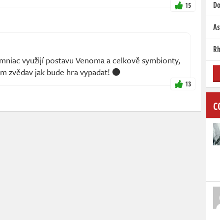
Do
15
As
Rh
omniac využijí postavu Venoma a celkově symbionty,
em zvědav jak bude hra vypadat! ⚫
13
C