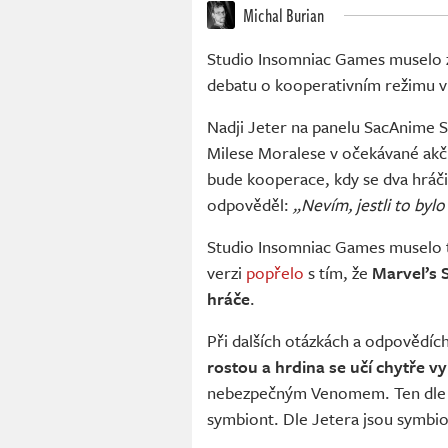
Michal Burian
Studio Insomniac Games muselo z
debatu o kooperativním režimu 
Nadji Jeter na panelu SacAnime 
Milese Moralese v očekávané akčn
bude kooperace, kdy se dva hráči 
odpověděl:
„Nevím, jestli to byl
Studio Insomniac Games muselo te
verzi
popřelo
s tím, že
Marvel’s 
hráče
.
Při dalších otázkách a odpovědíc
rostou a hrdina se učí chytře v
nebezpečným Venomem. Ten dle vš
symbiont. Dle Jetera jsou symbio