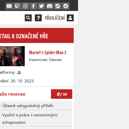
PŘIHLÁŠENÍ
ETAIL K OZNAČENÉ HŘE
Marvel's Spider-Man 2
Insomniac Games
latformy:
dání: 20. 10. 2023
8
aše recenze
/ 10
Úžasně odvyprávěný příběh
Využití a práce s venomovými
schopnostmi