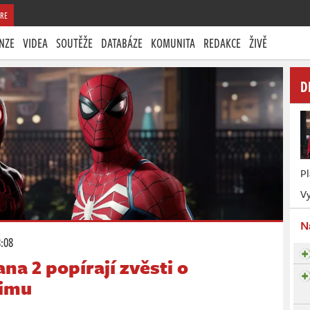
RE
NZE
VIDEA
SOUTĚŽE
DATABÁZE
KOMUNITA
REDAKCE
ŽIVĚ
D
P
Vy
N
8:08
na 2 popírají zvěsti o
žimu