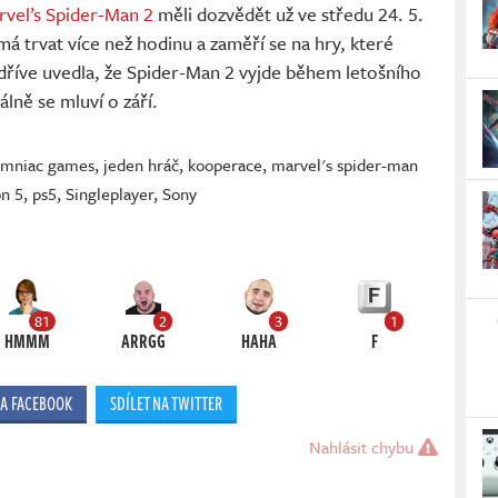
vel’s Spider-Man 2
měli dozvědět už ve středu 24. 5.
má trvat více než hodinu a zaměří se na hry, které
dříve uvedla, že Spider-Man 2 vyjde během letošního
álně se mluví o září.
omniac games
,
jeden hráč
,
kooperace
,
marvel's spider-man
on 5
,
ps5
,
Singleplayer
,
Sony
81
2
3
1
HMMM
ARRGG
HAHA
F
NA FACEBOOK
SDÍLET NA TWITTER
Nahlásit chybu