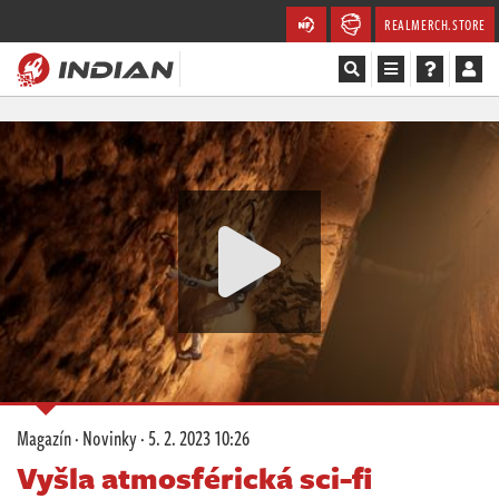
REALMERCH.STORE
Magazín
Recenze
Videa
Soutěže
Databáze
Komunita
Magazín
·
Novinky
·
5. 2. 2023 10:26
Redakce
Vyšla atmosférická sci-fi