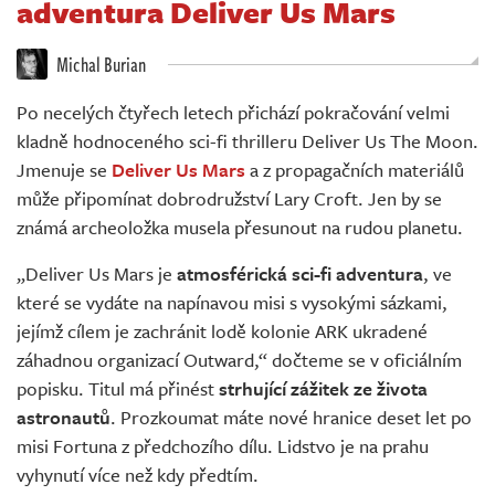
adventura Deliver Us Mars
Živě
Michal Burian
Po necelých čtyřech letech přichází pokračování velmi
kladně hodnoceného sci-fi thrilleru Deliver Us The Moon.
Jmenuje se
Deliver Us Mars
a z propagačních materiálů
může připomínat dobrodružství Lary Croft. Jen by se
známá archeoložka musela přesunout na rudou planetu.
„Deliver Us Mars je
atmosférická sci-fi adventura
, ve
které se vydáte na napínavou misi s vysokými sázkami,
jejímž cílem je zachránit lodě kolonie ARK ukradené
záhadnou organizací Outward,“ dočteme se v oficiálním
popisku. Titul má přinést
strhující zážitek ze života
astronautů
. Prozkoumat máte nové hranice deset let po
misi Fortuna z předchozího dílu. Lidstvo je na prahu
vyhynutí více než kdy předtím.