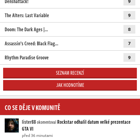
Denshattack!
9
The Alters: Last Variable
9
Doom: The Dark Ages |…
8
Assassin’s Creed: Black Flag…
7
Rhythm Paradise Groove
9
SEZNAM RECENZÍ
JAK HODNOTÍME
CO SE DĚJE V KOMUNITĚ
lister88
Rockstar odhalil datum velké prezentace
okomentoval
GTA VI
před 36 minutami