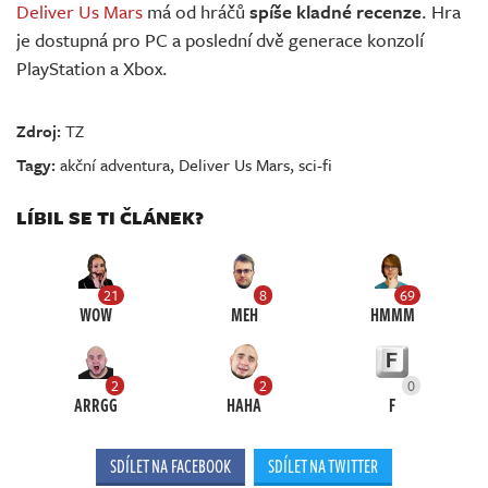
Deliver Us Mars
má od hráčů
spíše kladné recenze
. Hra
je dostupná pro PC a poslední dvě generace konzolí
PlayStation a Xbox.
Zdroj:
TZ
Tagy:
akční adventura
,
Deliver Us Mars
,
sci-fi
LÍBIL SE TI ČLÁNEK?
21
8
69
WOW
MEH
HMMM
2
2
0
ARRGG
HAHA
F
SDÍLET NA FACEBOOK
SDÍLET NA TWITTER