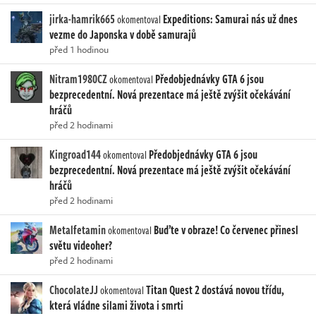
jirka-hamrik665
Expeditions: Samurai nás už dnes
okomentoval
vezme do Japonska v době samurajů
před 1 hodinou
Nitram1980CZ
Předobjednávky GTA 6 jsou
okomentoval
bezprecedentní. Nová prezentace má ještě zvýšit očekávání
hráčů
před 2 hodinami
Kingroad144
Předobjednávky GTA 6 jsou
okomentoval
bezprecedentní. Nová prezentace má ještě zvýšit očekávání
hráčů
před 2 hodinami
Metalfetamin
Buďte v obraze! Co červenec přinesl
okomentoval
světu videoher?
před 2 hodinami
ChocolateJJ
Titan Quest 2 dostává novou třídu,
okomentoval
která vládne silami života i smrti