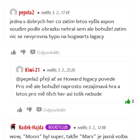
pepela2
neděle, 5. 2., 17:34
jedna s dobrych her co zatim letos vyšla aspon
soudim podle obrazku nehral sem ale bohužel zatim
nic se nevyrovna hypu na hogwarts lagacy
Odpovědět
Kiwi-21
neděle, 5. 2., 22:26
@pepela2 přeji ať se Howard legacy povede
Pro mě ale bohužel naprosto nezajimavá hra a
letos pro mě těch her asi tolik nebude
2
Odpovědět
Radek-Hajda
ROCKETCLUB
neděle, 5. 2., 12:48
wow, "Moon" byl super, takže "Mars" je jasná volba