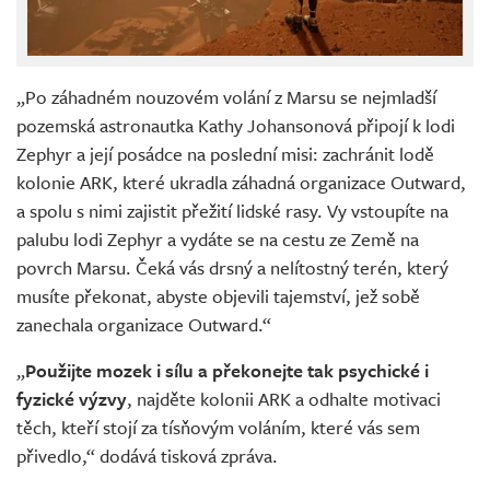
„Po záhadném nouzovém volání z Marsu se nejmladší
pozemská astronautka Kathy Johansonová připojí k lodi
Zephyr a její posádce na poslední misi: zachránit lodě
kolonie ARK, které ukradla záhadná organizace Outward,
a spolu s nimi zajistit přežití lidské rasy. Vy vstoupíte na
palubu lodi Zephyr a vydáte se na cestu ze Země na
povrch Marsu. Čeká vás drsný a nelítostný terén, který
musíte překonat, abyste objevili tajemství, jež sobě
zanechala organizace Outward.“
„
Použijte mozek i sílu a překonejte tak psychické i
fyzické výzvy
, najděte kolonii ARK a odhalte motivaci
těch, kteří stojí za tísňovým voláním, které vás sem
přivedlo,“ dodává tisková zpráva.