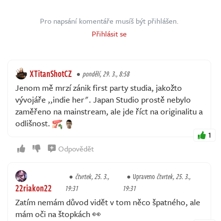
Pro napsání komentáře musíš být přihlášen.
Přihlásit se
XTitanShotCZ
pondělí, 29. 3., 8:58
Jenom mě mrzí zánik first party studia, jakožto
vývojáře ,,indie her". Japan Studio prostě nebylo
zaměřeno na mainstream, ale jde říct na originalitu a
odlišnost.
1
Odpovědět
čtvrtek, 25. 3.,
Upraveno
čtvrtek, 25. 3.,
22riakon22
19:31
19:31
Zatím nemám důvod vidět v tom něco špatného, ale
mám oči na štopkách 👀