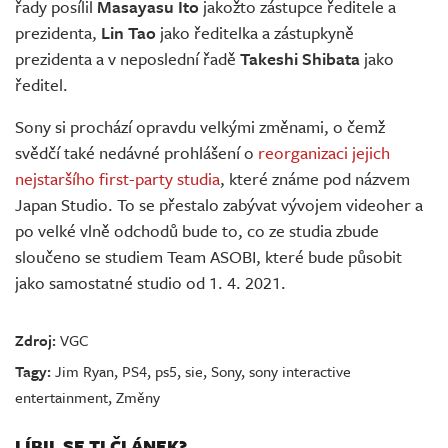
řady posílil
Masayasu Ito
jakožto zástupce ředitele a
prezidenta,
Lin Tao
jako ředitelka a zástupkyně
prezidenta a v neposlední řadě
Takeshi Shibata
jako
ředitel.
Sony si prochází opravdu velkými změnami, o čemž
svědčí také nedávné prohlášení o
reorganizaci jejich
nejstaršího first-party studia
, které známe pod názvem
Japan Studio. To se přestalo zabývat vývojem videoher a
po velké vlně odchodů bude to, co ze studia zbude
sloučeno se studiem Team ASOBI, které bude působit
jako samostatné studio od 1. 4. 2021.
Zdroj:
VGC
Tagy:
Jim Ryan
,
PS4
,
ps5
,
sie
,
Sony
,
sony interactive
entertainment
,
Změny
LÍBIL SE TI ČLÁNEK?