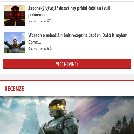
Japonský vývojář do své hry přidal češtinu kvůli
jedinému…
22 komentářů
Warhorse nehodlá měnit recept na úspěch. Další Kingdom
Come…
62 komentářů
VÍCE NOVINEK
RECENZE