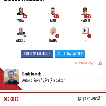
9
11
123
WOW
MEH
HMMM
0
5
5
ARRGG
HAHA
F
SDÍLET NA FACEBOOK
SDÍLET NA TWITTER
Nahlásit chybu
Denis Bartek
Autor článku / Bývalý redaktor
DISKUZE
| 3 KOMENTÁŘŮ