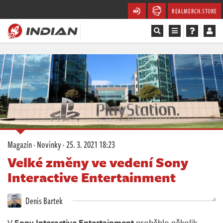
REALMERCH.STORE
Magazín
Recenze
Videa
Soutěže
Magazín
·
Novinky
·
25. 3. 2021 18:23
Databáze
Velké změny ve vedení Sony
Interactive Entertainment
Komunita
Denis Bartek
Redakce
V
Sony Interactive Entertainment
proběhlo několik