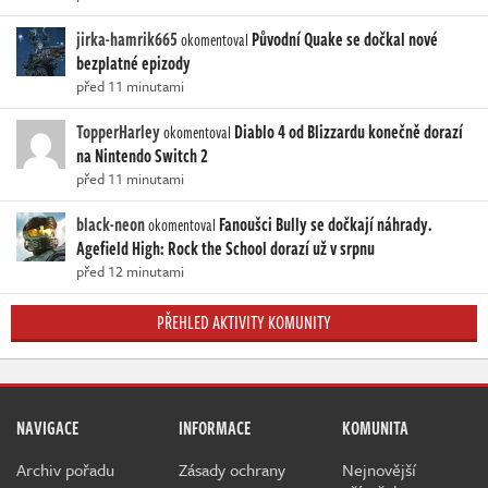
jirka-hamrik665
Původní Quake se dočkal nové
okomentoval
bezplatné epizody
před 11 minutami
TopperHarley
Diablo 4 od Blizzardu konečně dorazí
okomentoval
na Nintendo Switch 2
před 11 minutami
black-neon
Fanoušci Bully se dočkají náhrady.
okomentoval
Agefield High: Rock the School dorazí už v srpnu
před 12 minutami
PŘEHLED AKTIVITY KOMUNITY
NAVIGACE
INFORMACE
KOMUNITA
Archiv pořadu
Zásady ochrany
Nejnovější