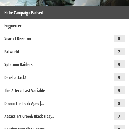
Halo: Campaign Evolved
Fogpiercer
Scarlet Deer Inn
8
Palworld
7
Splatoon Raiders
9
Denshattack!
9
The Alters: Last Variable
9
Doom: The Dark Ages |…
8
Assassin’s Creed: Black Flag…
7