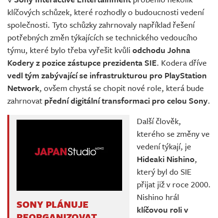
Živě
klíčových schůzek, které rozhodly o budoucnosti vedení
společnosti. Tyto schůzky zahrnovaly například řešení
potřebných změn týkajících se technického vedoucího
týmu, které bylo třeba vyřešit kvůli
odchodu Johna
Kodery z pozice zástupce prezidenta SIE
. Kodera dříve
vedl tým zabývající se infrastrukturou pro PlayStation
Network
, ovšem chystá se chopit nové role, která bude
zahrnovat
přední digitální transformaci pro celou Sony
.
Další člověk,
kterého se změny ve
vedení týkají, je
Hideaki Nishino
,
který byl do SIE
přijat již v roce 2000.
Nishino hrál
SONY PLÁNUJE
klíčovou roli v
REORGANIZOVAT