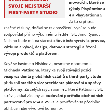
inovacích, které se
SVOJE NEJSTARŠÍ
týkaly PlayStationu
FIRST-PARTY STUDIO
4 a PlayStationu 5
.
Za to si připsal
značné zásluhy, dočkal se tak povýšení. Nyní se bude
zodpovídat přímo výkonnému řediteli SIE Jimu Ryanovi.
Nishino bude mít na starost
síťové inženýrství a provoz,
výzkum a vývoj, design, datovou strategii a řízení
vývoje produktů a platforem
.
Když se bavíme o Nishinovi, nesmíme opomenout
Michaela Pattisona
, který ke svojí stávající pozici
viceprezidenta globálních vztahů s third-party studii
přidá roli
staršího viceprezidenta plánování a správy
platformy
. Za celých svých osm let, které Pattison v SIE
strávil, získal zásluhy za
budování portfolia obchodních
partnerství pro PS4 a PS5
a je považován za předního
obhájce indie vývojové komunity.