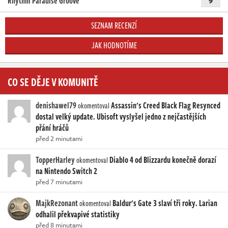
Rhythm Paradise Groove
9
SEZNAM RECENZÍ
JAK HODNOTÍME
CO SE DĚJE V KOMUNITĚ
denishawel79
Assassin's Creed Black Flag Resynced
okomentoval
dostal velký update. Ubisoft vyslyšel jedno z nejčastějších
přání hráčů
před 2 minutami
TopperHarley
Diablo 4 od Blizzardu konečně dorazí
okomentoval
na Nintendo Switch 2
před 7 minutami
MajkRezonant
Baldur's Gate 3 slaví tři roky. Larian
okomentoval
odhalil překvapivé statistiky
před 8 minutami