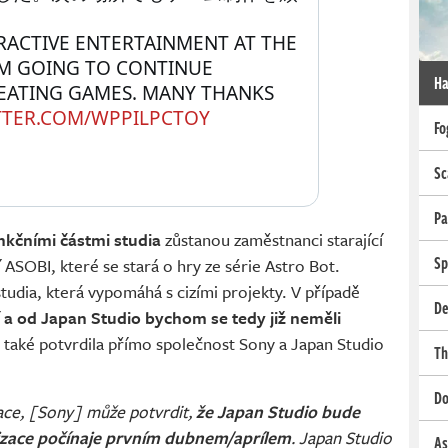
ERACTIVE ENTERTAINMENT AT THE 
’M GOING TO CONTINUE 
Ha
ATING GAMES. MANY THANKS 
TTER.COM/WPPILPCTOY
Fo
Sc
Pa
nkčními částmi studia
zůstanou zaměstnanci starající
Sp
í ASOBI, které se stará o hry ze série Astro Bot.
studia, která vypomáhá s cizími projekty. V případě
De
í
a od Japan Studio bychom se tedy již neměli
o také potvrdila přímo společnost Sony a Japan Studio
Th
Do
race, [Sony] může potvrdit,
že Japan Studio bude
izace počínaje prvním dubnem/aprílem
. Japan Studio
As