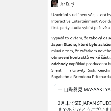
Jan Kalný
Uzavírání studií není věc, která 
Interactive Entertainment Worldw
first-party studia vybírá pečlivě a 
Vypadá to ovšem, že
takový osud
Japan Studio, které bylo založe
mluví o tom, že začátkem nového
obnovení kontraktů velké část
odchody
například producenta h
Silent Hill a Gravity Rush, Keiic
Sogabeho a Brendona Pritcharda
— 山際眞晃 MASAAKI YAM
2月末でSIE JAPAN 
までありがとうございま