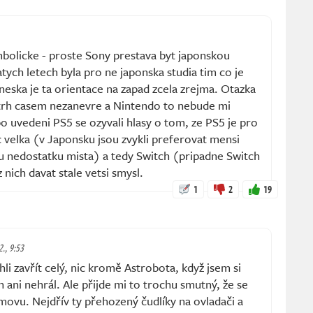
mbolicke - proste Sony prestava byt japonskou
tych letech byla pro ne japonska studia tim co je
neska je ta orientace na zapad zcela zrejma. Otazka
y trh casem nezanevre a Nintendo to nebude mi
o uvedeni PS5 se ozyvali hlasy o tom, ze PS5 je pro
velka (v Japonsku jsou zvykli preferovat mensi
 nedostatku mista) a tedy Switch (pripadne Switch
ich davat stale vetsi smysl.
1
2
19
2., 9:53
i zavřít celý, nic kromě Astrobota, když jsem si
h ani nehrál. Ale přijde mi to trochu smutný, že se
movu. Nejdřív ty přehozený čudlíky na ovladači a