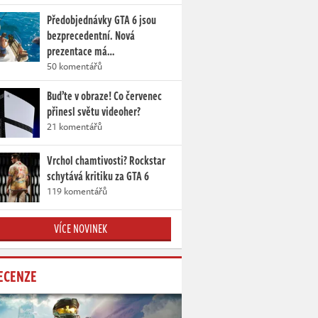
Předobjednávky GTA 6 jsou
bezprecedentní. Nová
prezentace má…
50 komentářů
Buďte v obraze! Co červenec
přinesl světu videoher?
21 komentářů
Vrchol chamtivosti? Rockstar
schytává kritiku za GTA 6
119 komentářů
VÍCE NOVINEK
ECENZE