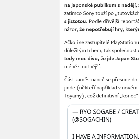
na japonské publikum s nadějí, ž
zatímco Sony touží po „tutovkách
s jistotou
. Podle dřívější repor
názor,
že nepotřebují hry, kte
Ačkoli se zastupitelé PlayStationu
důležitým trhem, tak společnost c
tedy moc divu, že jde Japan Stu
méně smutnější.
Část zaměstnanců se přesune do o
jinde (někteří například v nové
Toyamy), což definitivní „konec“ s
— RYO SOGABE / CREAT
(@SOGACHIN) 
I HAVE A INFORMATION