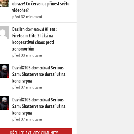
obraze! Co červenec přinesl světu
videoher?
před 32 minutami
Dazlirn
Aliens:
okomentoval
Fireteam Elite 2 láká na
kooperativní chaos proti
xenomorfům
před 33 minutami
DavidX303
Serious
okomentoval
Sam: Shatterverse dorazí už na
konci srpna
před 37 minutami
DavidX303
Serious
okomentoval
Sam: Shatterverse dorazí už na
konci srpna
před 37 minutami
PŘEHLED AKTIVITY KOMUNITY