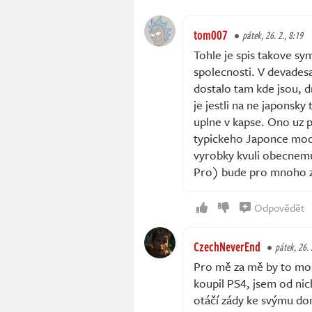
tom007
pátek, 26. 2., 8:19
Tohle je spis takove sy
spolecnosti. V devadesa
dostalo tam kde jsou, d
je jestli na ne japonsk
uplne v kapse. Ono uz p
typickeho Japonce moc 
vyrobky kvuli obecnemu
Pro) bude pro mnoho z n
Odpovědět
CzechNeverEnd
pátek, 26. 
Pro mě za mě by to mohl
koupil PS4, jsem od nic
otáčí zády ke svýmu do