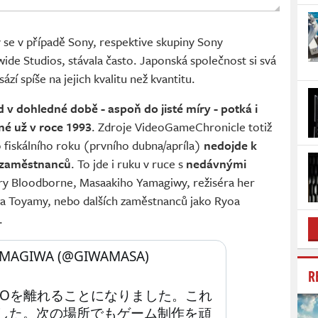
by se v případě Sony, respektive skupiny Sony
ide Studios, stávala často. Japonská společnost si svá
sází spíše na jejich kvalitu než kvantitu.
 v dohledné době - aspoň do jisté míry - potká i
né už v roce 1993
. Zdroje VideoGameChronicle totiž
 fiskálního roku (prvního dubna/apríla)
nedojde k
i zaměstnanců
. To jde i ruku v ruce s
nedávnými
ry Bloodborne, Masaakiho Yamagiwy, režiséra her
hira Toyamy, nebo dalších zaměstnanců jako Ryoa
.
AGIWA (@GIWAMASA) 
R
STUDIOを離れることになりました。これ
した。次の場所でもゲーム制作を頑