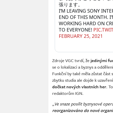
張ります。
I’M LEAVING SONY INT
END OF THIS MONTH. I
WORKING HARD ON CRE
TO EVERYONE! 
PIC.TWI
FEBRUARY 25, 2021
Zdroje VGC tvrdí, že
jedinými fu
se o lokalizaci a byznys a oddělen
Funkční by také měla zůstat část 
zbytku studia ale dojde k uzavřen
dočkat nových vlastních her
. T
redaktorům IGN.
„
Ve snaze posílit byznysové ope
reorganizováno do nové organ