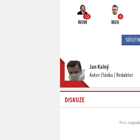
12
9
WOW
MEH
SDÍLET 
Jan Kalný
Autor článku / Redaktor
DISKUZE
Pro napsá