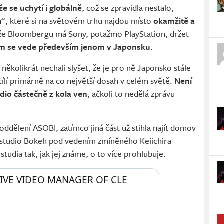
e se uchytí i globálně
, což se zpravidla nestalo,
“, které si na světovém trhu najdou místo
okamžitě a
táže Bloombergu má Sony, potažmo PlayStation, držet
rým se vede především jenom v Japonsku
.
 několikrát nechali slyšet, že je pro ně Japonsko stále
ílí primárně na co největší dosah v celém světě.
Není
dio částečně z kola ven
, ačkoli to nedělá zprávu
ddělení ASOBI, zatímco jiná část už stihla najít domov
m studio Bokeh pod vedením zmíněného Keiichira
tudia tak, jak jej známe, o to více prohlubuje.
IVE VIDEO MANAGER OF CLE 
.