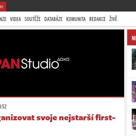
RE
NZE
VIDEA
SOUTĚŽE
DATABÁZE
KOMUNITA
REDAKCE
ŽIVĚ
N
8:52
nizovat svoje nejstarší first-