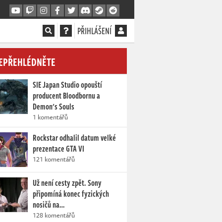
PŘIHLÁŠENÍ
EPŘEHLÉDNĚTE
SIE Japan Studio opouští
producent Bloodbornu a
Demon's Souls
1 komentářů
Rockstar odhalil datum velké
prezentace GTA VI
121 komentářů
Už není cesty zpět. Sony
připomíná konec fyzických
nosičů na…
128 komentářů