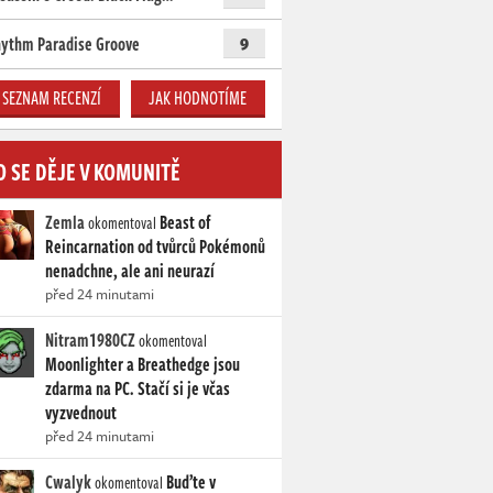
ythm Paradise Groove
9
SEZNAM RECENZÍ
JAK HODNOTÍME
O SE DĚJE V KOMUNITĚ
Zemla
Beast of
okomentoval
Reincarnation od tvůrců Pokémonů
nenadchne, ale ani neurazí
před 24 minutami
Nitram1980CZ
okomentoval
Moonlighter a Breathedge jsou
zdarma na PC. Stačí si je včas
vyzvednout
před 24 minutami
Cwalyk
Buďte v
okomentoval