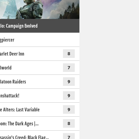
lo: Campaign Evolved
gpiercer
arlet Deer Inn
8
lworld
7
latoon Raiders
9
nshattack!
9
e Alters: Last Variable
9
om: The Dark Ages |…
8
sassin’s Creed: Black Flag…
7