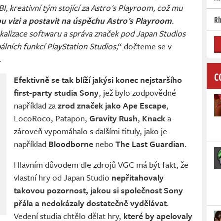
, kreativní tým stojící za Astro's Playroom, což mu
Rh
u vizi a postavit na úspěchu Astro's Playroom
.
kalizace softwaru a správa značek pod Japan Studios
lních funkcí PlayStation Studios,
“ dočteme se v
.
C
Efektivně se tak blíží jakýsi konec nejstaršího
first-party studia Sony
, jež bylo zodpovědné
například za
zrod značek jako Ape Escape
,
LocoRoco, Patapon,
Gravity Rush
,
Knack
a
zároveň vypomáhalo s dalšími tituly, jako je
například
Bloodborne
nebo
The Last Guardian
.
Hlavním důvodem dle zdrojů VGC má být fakt, že
vlastní hry od Japan Studio
nepřitahovaly
takovou pozornost, jakou si společnost Sony
přála a nedokázaly dostatečně vydělávat
.
Vedení studia chtělo dělat hry,
které by apelovaly