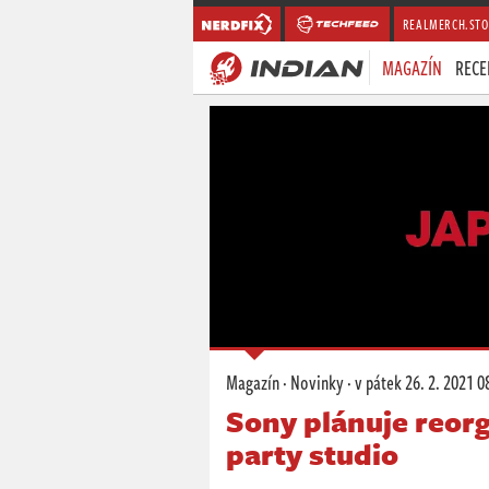
REALMERCH.STO
MAGAZÍN
RECE
Magazín
·
Novinky
·
v pátek
26. 2. 2021 0
Sony plánuje reorga
party studio