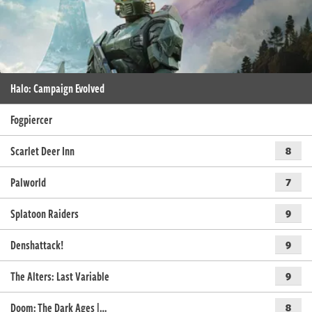
Halo: Campaign Evolved
Fogpiercer
Scarlet Deer Inn
8
Palworld
7
Splatoon Raiders
9
Denshattack!
9
The Alters: Last Variable
9
Doom: The Dark Ages |…
8