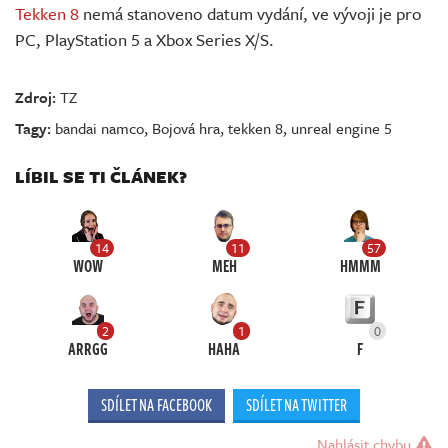
Tekken 8
nemá stanoveno datum vydání, ve vývoji je pro
PC, PlayStation 5 a Xbox Series X/S.
Zdroj:
TZ
Tagy:
bandai namco
,
Bojová hra
,
tekken 8
,
unreal engine 5
LÍBIL SE TI ČLÁNEK?
14
11
57
WOW
MEH
HMMM
2
1
0
ARRGG
HAHA
F
SDÍLET NA FACEBOOK
SDÍLET NA TWITTER
Nahlásit chybu