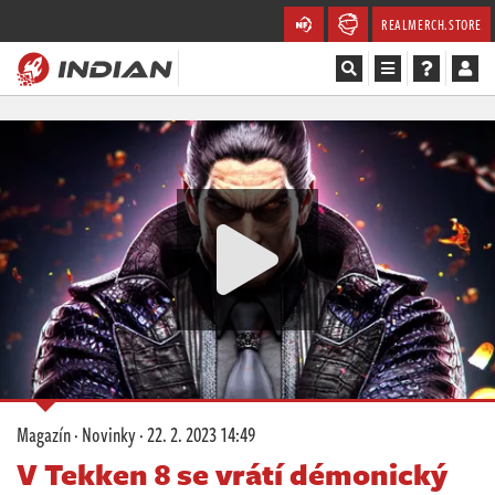
REALMERCH.STORE
Magazín
Recenze
Videa
Soutěže
Databáze
Komunita
Magazín
·
Novinky
·
22. 2. 2023 14:49
Redakce
V Tekken 8 se vrátí démonický