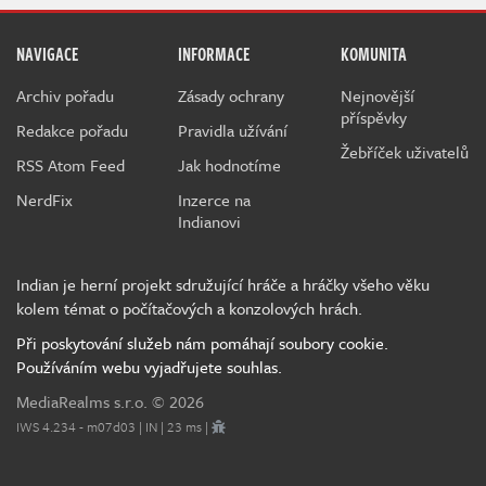
NAVIGACE
INFORMACE
KOMUNITA
Archiv pořadu
Zásady ochrany
Nejnovější
příspěvky
Redakce pořadu
Pravidla užívání
Žebříček uživatelů
RSS Atom Feed
Jak hodnotíme
NerdFix
Inzerce na
Indianovi
Indian je herní projekt sdružující hráče a hráčky všeho věku
kolem témat o počítačových a konzolových hrách.
Při poskytování služeb nám pomáhají soubory cookie.
Používáním webu vyjadřujete souhlas.
MediaRealms s.r.o.
© 2026
IWS 4.234 - m07d03 | IN | 23 ms |