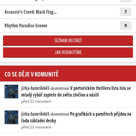
Assassin’s Creed: Black Flag…
7
Rhythm Paradise Groove
9
SEZNAM RECENZÍ
JAK HODNOTÍME
CO SE DĚJE V KOMUNITĚ
jirka-hamrik665
V portorickém thrilleru Esta Isla se
okomentoval
mladý rybář zaplete do světa zločinu a násilí
před 22 minutami
jirka-hamrik665
Po grafikách a pamětech přijdou na
okomentoval
řadu základní desky
před 23 minutami