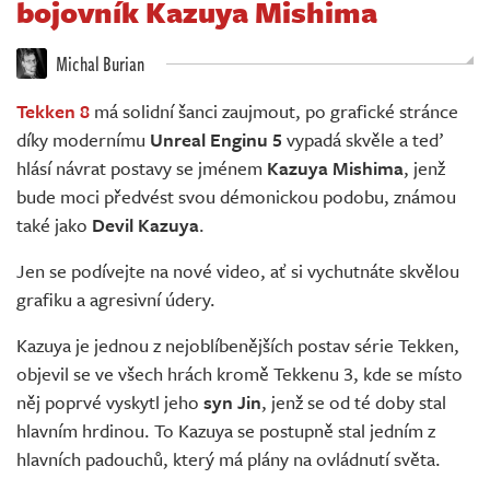
bojovník Kazuya Mishima
Živě
Michal Burian
Tekken 8
má solidní šanci zaujmout, po grafické stránce
díky modernímu
Unreal Enginu 5
vypadá skvěle a teď
hlásí návrat postavy se jménem
Kazuya Mishima
, jenž
bude moci předvést svou démonickou podobu, známou
také jako
Devil Kazuya
.
Jen se podívejte na nové video, ať si vychutnáte skvělou
grafiku a agresivní údery.
Kazuya je jednou z nejoblíbenějších postav série Tekken,
objevil se ve všech hrách kromě Tekkenu 3, kde se místo
něj poprvé vyskytl jeho
syn Jin
, jenž se od té doby stal
hlavním hrdinou. To Kazuya se postupně stal jedním z
hlavních padouchů, který má plány na ovládnutí světa.