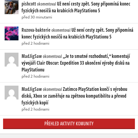
pishcott
Už není cesty zpět. Sony připomíná konec
okomentoval
fyzických nosičů na krabicích PlayStationu 5
před 30 minutami
Ruzova-bakterie
Už není cesty zpět. Sony připomíná
okomentoval
konec fyzických nosičů na krabicích PlayStationu 5
před 2 hodinami
MadJigSaw
„Je to smutné rozhodnutí,“ komentují
okomentoval
vývojáři Clair Obscur: Expedition 33 ukončení výroby disků na
PlayStationu
před 2 hodinami
MadJigSaw
Zatímco PlayStation končí s výrobou
okomentoval
disků, Xbox se zaměřuje na zpětnou kompatibilitu a převod
fyzických kopií
před 2 hodinami
PŘEHLED AKTIVITY KOMUNITY