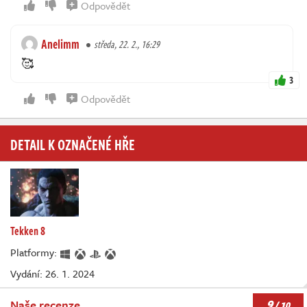
Odpovědět
Anelimm
středa, 22. 2., 16:29
🥰
3
Odpovědět
DETAIL K OZNAČENÉ HŘE
Tekken 8
Platformy:
Vydání: 26. 1. 2024
9
Naše recenze
/ 10