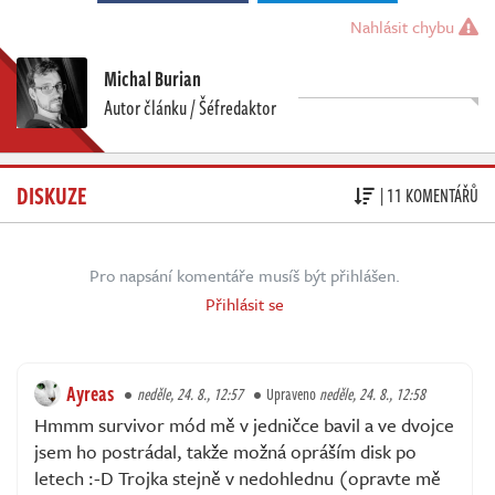
Nahlásit chybu
Michal Burian
Autor článku / Šéfredaktor
DISKUZE
| 11 KOMENTÁŘŮ
Pro napsání komentáře musíš být přihlášen.
Přihlásit se
Ayreas
neděle, 24. 8., 12:57
Upraveno
neděle, 24. 8., 12:58
Hmmm survivor mód mě v jedničce bavil a ve dvojce
jsem ho postrádal, takže možná opráším disk po
letech :-D Trojka stejně v nedohlednu (opravte mě