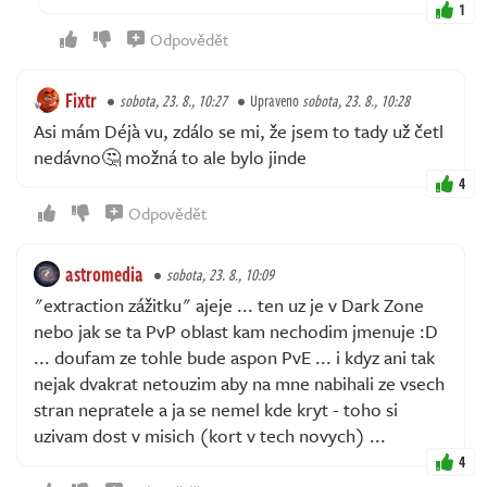
1
Odpovědět
Fixtr
sobota, 23. 8., 10:27
Upraveno
sobota, 23. 8., 10:28
Asi mám Déjà vu, zdálo se mi, že jsem to tady už četl
nedávno🤔 možná to ale bylo jinde
4
Odpovědět
astromedia
sobota, 23. 8., 10:09
"extraction zážitku" ajeje ... ten uz je v Dark Zone
nebo jak se ta PvP oblast kam nechodim jmenuje :D
... doufam ze tohle bude aspon PvE ... i kdyz ani tak
nejak dvakrat netouzim aby na mne nabihali ze vsech
stran nepratele a ja se nemel kde kryt - toho si
uzivam dost v misich (kort v tech novych) ...
4