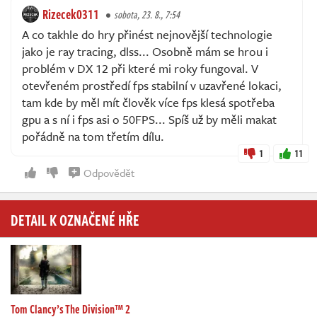
Rizecek0311
sobota, 23. 8., 7:54
A co takhle do hry přinést nejnovější technologie
jako je ray tracing, dlss... Osobně mám se hrou i
problém v DX 12 při které mi roky fungoval. V
otevřeném prostředí fps stabilní v uzavřené lokaci,
tam kde by měl mít člověk více fps klesá spotřeba
gpu a s ní i fps asi o 50FPS... Spíš už by měli makat
pořádně na tom třetím dílu.
1
11
Odpovědět
DETAIL K OZNAČENÉ HŘE
Tom Clancy’s The Division™ 2