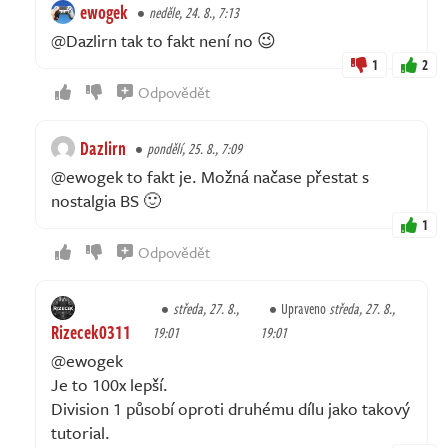
ewogek
neděle, 24. 8., 7:13
@Dazlirn tak to fakt není no 😉
1
2
Odpovědět
Dazlirn
pondělí, 25. 8., 7:09
@ewogek to fakt je. Možná načase přestat s
nostalgia BS 🙂
1
Odpovědět
středa, 27. 8.,
Upraveno
středa, 27. 8.,
Rizecek0311
19:01
19:01
@ewogek
Je to 100x lepší.
Division 1 působí oproti druhému dílu jako takový
tutorial.