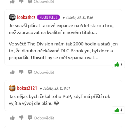
Odpovědět
lookashcz
ROCKETCLUB
sobota, 23. 8., 9:36
Je snazší plácat takové expanze na 6 let starou hru,
než zapracovat na kvalitním novém titulu...
Ve světě The Division mám tak 2000 hodin a stačí jen
to, že dlouho očekávané DLC Brooklyn, byl docela
propadák. Ubisoft by se měl vzpamatovat...
7
Odpovědět
bokas2121
sobota, 23. 8., 9:01
Tak nějak bych čekal toho PoP, když má příští rok
vyjít a vývoj dle plánu 😀
4
Odpovědět