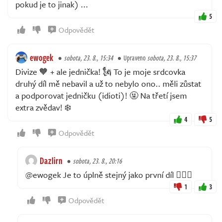
pokud je to jinak) ...
5
Odpovědět
ewogek
sobota, 23. 8., 15:34
Upraveno
sobota, 23. 8., 15:37
Divize 🧡 + ale jednička! 🗽 To je moje srdcovka
druhý díl mě nebavil a už to nebylo ono.. měli zůstat
a podporovat jedničku (idioti)! 🤬 Na třetí jsem
extra zvědav! ❄️
4
5
Odpovědět
Dazlirn
sobota, 23. 8., 20:16
@ewogek Je to úplně stejný jako první díl 🤷🏻‍♂️
1
3
Odpovědět