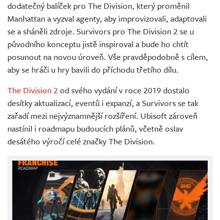
dodatečný balíček pro The Division, který proměnil
Manhattan a vyzval agenty, aby improvizovali, adaptovali
se a sháněli zdroje. Survivors pro The Division 2 se u
původního konceptu jistě inspiroval a bude ho chtít
posunout na novou úroveň. Vše pravděpodobně s cílem,
aby se hráči u hry bavili do příchodu třetího dílu.
The Division 2
od svého vydání v roce 2019 dostalo
desítky aktualizací, eventů i expanzí, a Survivors se tak
zařadí mezi nejvýznamnější rozšíření. Ubisoft zároveň
nastínil i roadmapu budoucích plánů, včetně oslav
desátého výročí celé značky The Division.