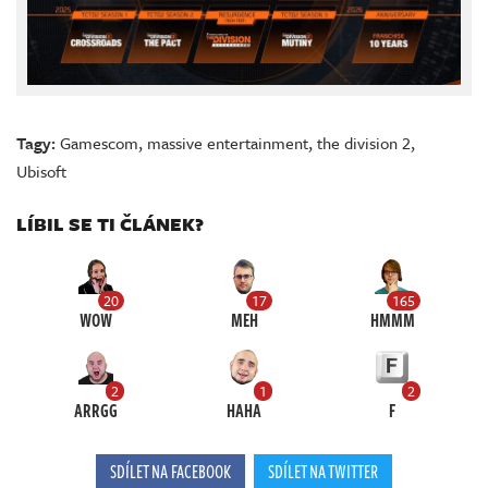
Tagy:
Gamescom
,
massive entertainment
,
the division 2
,
Ubisoft
LÍBIL SE TI ČLÁNEK?
20
17
165
WOW
MEH
HMMM
2
1
2
ARRGG
HAHA
F
SDÍLET NA FACEBOOK
SDÍLET NA TWITTER