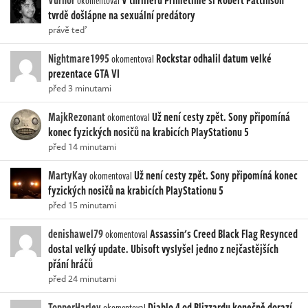
okomentoval
tvrdě došlápne na sexuální predátory
právě teď
Nightmare1995
Rockstar odhalil datum velké
okomentoval
prezentace GTA VI
před 3 minutami
MajkRezonant
Už není cesty zpět. Sony připomíná
okomentoval
konec fyzických nosičů na krabicích PlayStationu 5
před 14 minutami
MartyKay
Už není cesty zpět. Sony připomíná konec
okomentoval
fyzických nosičů na krabicích PlayStationu 5
před 15 minutami
denishawel79
Assassin's Creed Black Flag Resynced
okomentoval
dostal velký update. Ubisoft vyslyšel jedno z nejčastějších
přání hráčů
před 24 minutami
TopperHarley
Diablo 4 od Blizzardu konečně dorazí
okomentoval