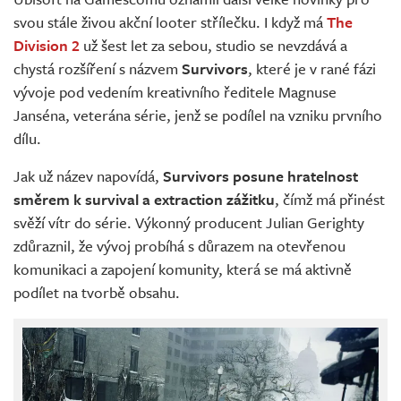
Živě
svou stále živou akční looter střílečku. I když má
The
Division 2
už šest let za sebou, studio se nevzdává a
chystá rozšíření s názvem
Survivors
, které je v rané fázi
vývoje pod vedením kreativního ředitele Magnuse
Janséna, veterána série, jenž se podílel na vzniku prvního
dílu.
Jak už název napovídá,
Survivors posune hratelnost
směrem k survival a extraction zážitku
, čímž má přinést
svěží vítr do série. Výkonný producent Julian Gerighty
zdůraznil, že vývoj probíhá s důrazem na otevřenou
komunikaci a zapojení komunity, která se má aktivně
podílet na tvorbě obsahu.