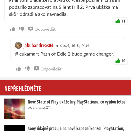
podarilo zapracovať na Silent Hill 2. Prvá ukážka ma
skôr odradila ako navnadila.
11
Odpovědět
jakubandreas04
čtvrtek, 30. 5., 16:45
@cukamart Path of Exile 2 bude game changer.
10
Odpovědět
NEPŘEHLÉDNĚTE
Nové State of Play ukáže hry PlayStationu, co vyjdou letos
26 komentářů
Sony údajně pracuje na nové kapesní konzoli PlayStation,