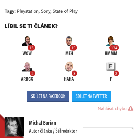
Tagy:
Playstation
,
Sony
,
State of Play
LÍBIL SE TI ČLÁNEK?
13
15
134
WOW
MEH
HMMM
2
3
2
ARRGG
HAHA
F
SDÍLET NA FACEBOOK
SDÍLET NA TWITTER
Nahlásit chybu
Michal Burian
Autor článku / Šéfredaktor