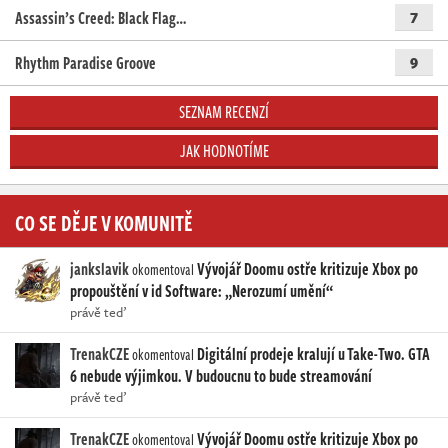
Assassin’s Creed: Black Flag…
7
Rhythm Paradise Groove
9
SEZNAM RECENZÍ
JAK HODNOTÍME
CO SE DĚJE V KOMUNITĚ
jankslavik
Vývojář Doomu ostře kritizuje Xbox po
okomentoval
propouštění v id Software: „Nerozumí umění“
právě teď
TrenakCZE
Digitální prodeje kralují u Take-Two. GTA
okomentoval
6 nebude výjimkou. V budoucnu to bude streamování
právě teď
TrenakCZE
Vývojář Doomu ostře kritizuje Xbox po
okomentoval