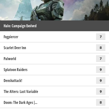
Halo: Campaign Evolved
Fogpiercer
7
Scarlet Deer Inn
8
Palworld
7
Splatoon Raiders
9
Denshattack!
9
The Alters: Last Variable
9
Doom: The Dark Ages |…
8