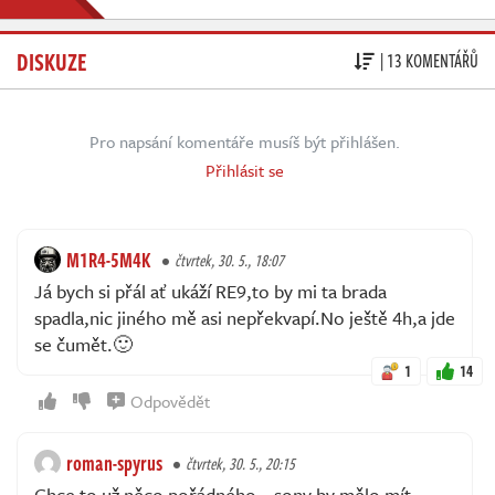
DISKUZE
| 13 KOMENTÁŘŮ
Pro napsání komentáře musíš být přihlášen.
Přihlásit se
M1R4-5M4K
čtvrtek, 30. 5., 18:07
Já bych si přál ať ukáží RE9,to by mi ta brada
spadla,nic jiného mě asi nepřekvapí.No ještě 4h,a jde
se čumět.🙂
1
14
Odpovědět
roman-spyrus
čtvrtek, 30. 5., 20:15
Chce to už něco pořádného… sony by mělo mít