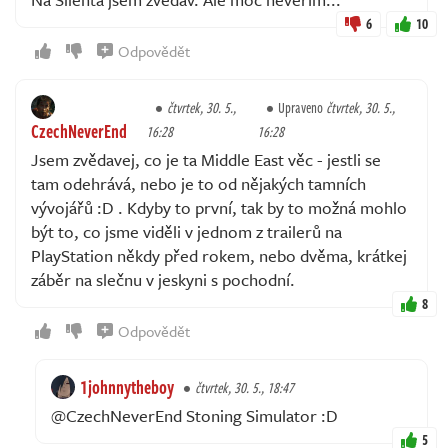
6
10
Odpovědět
čtvrtek, 30. 5.,
Upraveno
čtvrtek, 30. 5.,
CzechNeverEnd
16:28
16:28
Jsem zvědavej, co je ta Middle East věc - jestli se
tam odehrává, nebo je to od nějakých tamních
vývojářů :D . Kdyby to první, tak by to možná mohlo
být to, co jsme viděli v jednom z trailerů na
PlayStation někdy před rokem, nebo dvěma, krátkej
záběr na slečnu v jeskyni s pochodní.
8
Odpovědět
1johnnytheboy
čtvrtek, 30. 5., 18:47
@CzechNeverEnd Stoning Simulator :D
5