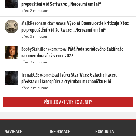
propouštění v id Software: „Nerozumí umění“
před 2 minutami
MajkRezonant
Vývojář Doomu ostře kritizuje Xbox
okomentoval
po propouštění v id Software: „Nerozumí umění“
před 3 minutami
BobbySixKiller
Pátá řada seriálového Zaklínače
okomentoval
nakonec dorazí až v roce 2027
před 7 minutami
TrenakCZE
Tvůrci Star Wars: Galactic Raceru
okomentoval
představují landspídry a čtyřrukou mechaničku Hibi
před 7 minutami
PŘEHLED AKTIVITY KOMUNITY
NAVIGACE
INFORMACE
KOMUNITA