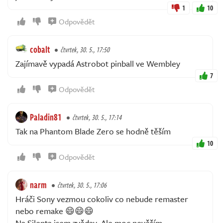
1
10
Odpovědět
cobalt
čtvrtek, 30. 5., 17:50
Zajímavě vypadá Astrobot pinball ve Wembley
7
Odpovědět
Paladin81
čtvrtek, 30. 5., 17:14
Tak na Phantom Blade Zero se hodně těším
10
Odpovědět
narm
čtvrtek, 30. 5., 17:06
Hráči Sony vezmou cokoliv co nebude remaster
nebo remake 😄😄😄
Na Silenta jsem zvědav. Ale moc nevěřím...