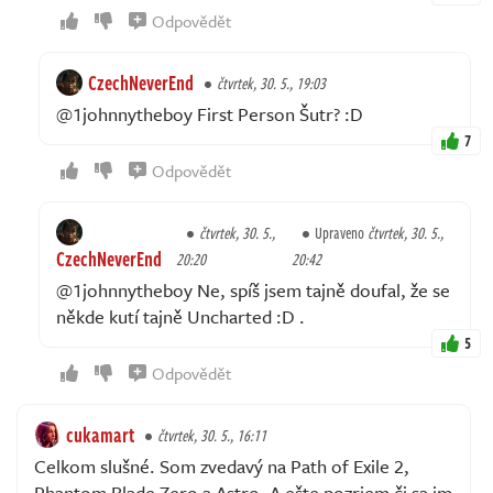
Odpovědět
CzechNeverEnd
čtvrtek, 30. 5., 19:03
@1johnnytheboy First Person Šutr? :D
7
Odpovědět
čtvrtek, 30. 5.,
Upraveno
čtvrtek, 30. 5.,
CzechNeverEnd
20:20
20:42
@1johnnytheboy Ne, spíš jsem tajně doufal, že se
někde kutí tajně Uncharted :D .
5
Odpovědět
cukamart
čtvrtek, 30. 5., 16:11
Celkom slušné. Som zvedavý na Path of Exile 2,
Phantom Blade Zero a Astro. A ešte pozriem či sa im