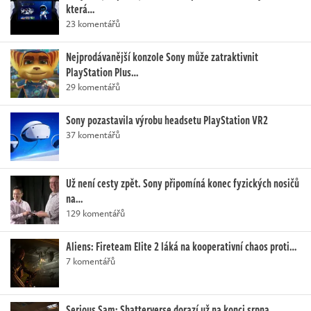
která…
23 komentářů
Nejprodávanější konzole Sony může zatraktivnit
PlayStation Plus…
29 komentářů
Sony pozastavila výrobu headsetu PlayStation VR2
37 komentářů
Už není cesty zpět. Sony připomíná konec fyzických nosičů
na…
129 komentářů
Aliens: Fireteam Elite 2 láká na kooperativní chaos proti…
7 komentářů
Serious Sam: Shatterverse dorazí už na konci srpna