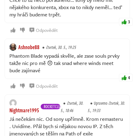
nějakého konkurenta, xbox na to nikdy neměl… teď
my hráči budeme trpět.
3
Odpovědět
Ashnobe88
čtvrtek, 30. 5., 19:25
Phantom Blade vypadá skvěle, ale zase souls prvky
takže nic pro mě 😞 tak snad where winds meet
bude zajímavé
4
Odpovědět
čtvrtek, 30.
Upraveno
čtvrtek, 30.
ROCKETCLUB
Nightmare1995
5., 18:46
5., 19:33
Já nečekám nic. Od sony upřímně. Krom remasteru
. Uvidíme. Přál bych si nějakou novou IP. Z těch
jmenovaných se těším na Path of exile