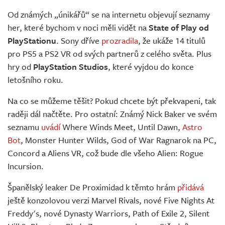
Živě
Od známých „únikářů“ se na internetu objevují seznamy
her, které bychom v noci měli vidět na
State of Play od
PlayStationu
. Sony dříve
prozradila
, že ukáže 14 titulů
pro PS5 a PS2 VR od svých partnerů z celého světa. Plus
hry od
PlayStation Studios
, které vyjdou do konce
letošního roku.
Na co se můžeme těšit? Pokud chcete být překvapeni, tak
raději dál načtěte. Pro ostatní: Známý Nick Baker ve svém
seznamu
uvádí
Where Winds Meet, Until Dawn,
Astro
Bot
, Monster Hunter Wilds, God of War Ragnarok na PC,
Concord a Aliens VR, což bude dle všeho Alien: Rogue
Incursion.
Španělský leaker De Proximidad k těmto hrám
přidává
ještě konzolovou verzi Marvel Rivals, nové Five Nights At
Freddy's, nové Dynasty Warriors, Path of Exile 2, Silent