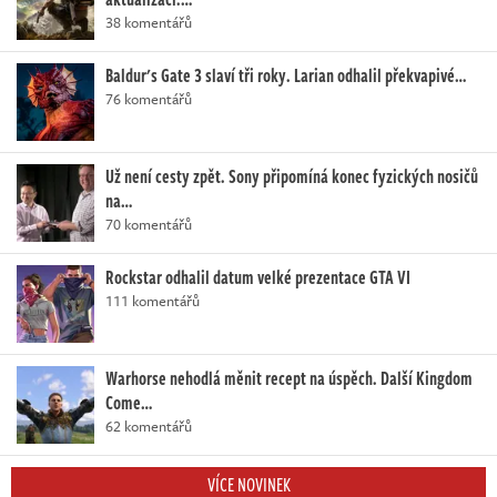
38 komentářů
Baldur's Gate 3 slaví tři roky. Larian odhalil překvapivé…
76 komentářů
Už není cesty zpět. Sony připomíná konec fyzických nosičů
na…
70 komentářů
Rockstar odhalil datum velké prezentace GTA VI
111 komentářů
Warhorse nehodlá měnit recept na úspěch. Další Kingdom
Come…
62 komentářů
VÍCE NOVINEK