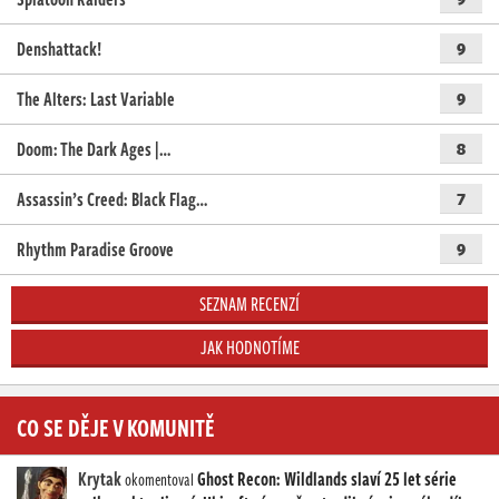
Denshattack!
9
The Alters: Last Variable
9
Doom: The Dark Ages |…
8
Assassin’s Creed: Black Flag…
7
Rhythm Paradise Groove
9
SEZNAM RECENZÍ
JAK HODNOTÍME
CO SE DĚJE V KOMUNITĚ
Krytak
Ghost Recon: Wildlands slaví 25 let série
okomentoval