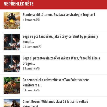
NEPŘEHLÉDNĚTE
Staňte se diktátorem. Rozdává se strategie Tropico 4
3 komentářů
Sega se ptá fanoušků, jaké štěky celebrit by je přiměly
koupit…
24 komentářů
Sega si patentovala značku Yakuza Wars, fanoušci Like a
Dragon…
3 komentářů
Po nemocnici a univerzitě se v Two Point stanete
kurátorem a…
8 komentářů
Ghost Recon: Wildlands slaví 25 let série velkou
aktualizací.…