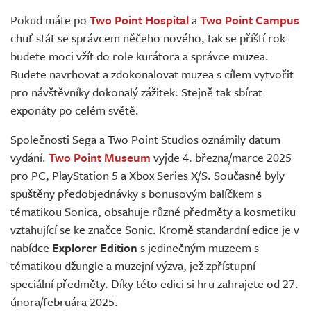
Živě
Pokud máte po
Two Point Hospital
a
Two Point Campus
chuť stát se správcem něčeho nového, tak se příští rok
budete moci vžít do role kurátora a správce muzea.
Budete navrhovat a zdokonalovat muzea s cílem vytvořit
pro návštěvníky dokonalý zážitek. Stejně tak sbírat
exponáty po celém světě.
Společnosti Sega a Two Point Studios oznámily datum
vydání.
Two Point Museum
vyjde 4. března/marce 2025
pro PC, PlayStation 5 a Xbox Series X/S. Současně byly
spuštěny předobjednávky s bonusovým balíčkem s
tématikou Sonica, obsahuje různé předměty a kosmetiku
vztahující se ke značce Sonic. Kromě standardní edice je v
nabídce
Explorer Edition
s jedinečným muzeem s
tématikou džungle a muzejní výzva, jež zpřístupní
speciální předměty. Díky této edici si hru zahrajete od 27.
února/februára 2025.