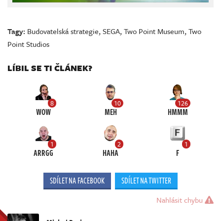
Tagy:
Budovatelská strategie
,
SEGA
,
Two Point Museum
,
Two
Point Studios
LÍBIL SE TI ČLÁNEK?
8
10
126
WOW
MEH
HMMM
1
2
1
ARRGG
HAHA
F
SDÍLET NA FACEBOOK
SDÍLET NA TWITTER
Nahlásit chybu