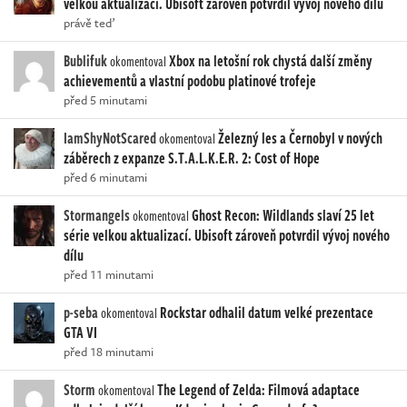
velkou aktualizací. Ubisoft zároveň potvrdil vývoj nového dílu
právě teď
Bublifuk
Xbox na letošní rok chystá další změny
okomentoval
achievementů a vlastní podobu platinové trofeje
před 5 minutami
IamShyNotScared
Železný les a Černobyl v nových
okomentoval
záběrech z expanze S.T.A.L.K.E.R. 2: Cost of Hope
před 6 minutami
Stormangels
Ghost Recon: Wildlands slaví 25 let
okomentoval
série velkou aktualizací. Ubisoft zároveň potvrdil vývoj nového
dílu
před 11 minutami
p-seba
Rockstar odhalil datum velké prezentace
okomentoval
GTA VI
před 18 minutami
Storm
The Legend of Zelda: Filmová adaptace
okomentoval